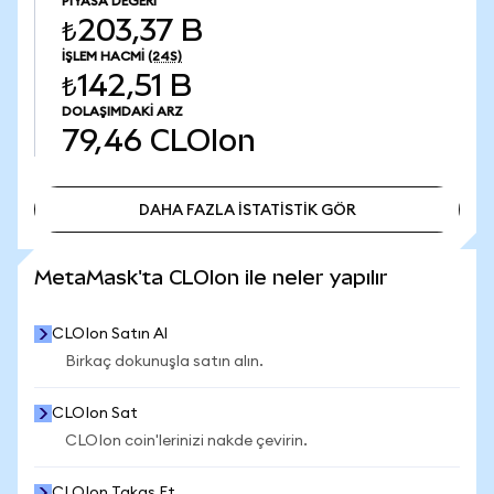
PIYASA DEĞERI
₺203,37 B
İŞLEM HACMI
(24S)
₺142,51 B
DOLAŞIMDAKI ARZ
79,46
CLOIon
DAHA FAZLA İSTATİSTİK GÖR
DAHA FAZLA İSTATİSTİK GÖR
MetaMask'ta CLOIon ile neler yapılır
CLOIon Satın Al
Birkaç dokunuşla satın alın.
CLOIon Sat
CLOIon coin'lerinizi nakde çevirin.
CLOIon Takas Et