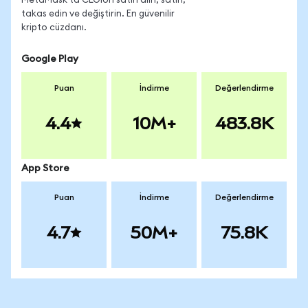
MetaMask'ta CLOIon satın alın, satın,
takas edin ve değiştirin. En güvenilir
kripto cüzdanı.
Google Play
Puan
İndirme
Değerlendirme
4.4
10M+
483.8K
App Store
Puan
İndirme
Değerlendirme
4.7
50M+
75.8K