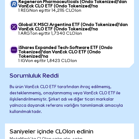
Regeneron Pharmaceuticals (Ondo Tokenized)'dan
VanEck CLO ETF (Ondo Tokenized)'na
1 REGNon eşittir 14,2115 CLOIon
Global X MSCI Argentina ETF (Ondo Tokenized)'dan
VanEck CLO ETF (Ondo Tokenized)'na
1 ARGTon eşittir 1,7340 CLOIon
iShares Expanded Tech-Software ETF (Ondo
Tokenized)'dan VanEck CLO ETF (Ondo
Tokenized)'na
1 IGVon eşittir 1,8423 CLOIon
Sorumluluk Reddi
Bu ürün VanEck CLO ETF tarafından ihraç edilmemiş,
desteklenmemiş, onaylanmamış veya VanEck CLO ETF ile
ilişkilendirilmemiştir. Şirket adı ve diğer ticari markalar
yalnızca dayanak referans varlığını tanımlamak amacıyla
kullanılmaktadır.
Saniyeler içinde CLOIon edinin