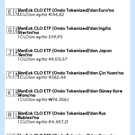
VanEck CLO ETF (Ondo Tokenized)'dan Euro'na
🇪🇺
1 CLOIon eşittir €46,62
VanEck CLO ETF (Ondo Tokenized)'dan İngiliz
🇬🇧
Sterlini'na
1 CLOIon eşittir £39,93
VanEck CLO ETF (Ondo Tokenized)'dan Japon
🇯🇵
Yeni'na
1 CLOIon eşittir ¥8.513,57
VanEck CLO ETF (Ondo Tokenized)'dan Çin Yuanı'na
🇨🇳
1 CLOIon eşittir ¥362,46
VanEck CLO ETF (Ondo Tokenized)'dan Güney Kore
🇰🇷
Wonu'na
1 CLOIon eşittir ₩76.356,1
VanEck CLO ETF (Ondo Tokenized)'dan Rus
🇷🇺
Rublesi'na
1 CLOIon eşittir ₽4.457,21