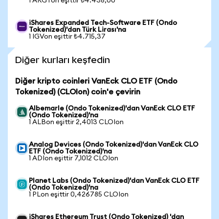
1 ARGTon eşittir ₺4.438,00
iShares Expanded Tech-Software ETF (Ondo
Tokenized)'dan Türk Lirası'na
1 IGVon eşittir ₺4.715,37
Diğer kurları keşfedin
Diğer kripto coinleri VanEck CLO ETF (Ondo
Tokenized) (CLOIon) coin'e çevirin
Albemarle (Ondo Tokenized)'dan VanEck CLO ETF
(Ondo Tokenized)'na
1 ALBon eşittir 2,4013 CLOIon
Analog Devices (Ondo Tokenized)'dan VanEck CLO
ETF (Ondo Tokenized)'na
1 ADIon eşittir 7,1012 CLOIon
Planet Labs (Ondo Tokenized)'dan VanEck CLO ETF
(Ondo Tokenized)'na
1 PLon eşittir 0,426785 CLOIon
iShares Ethereum Trust (Ondo Tokenized) 'dan