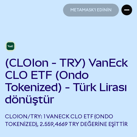
METAMASK'I EDİNİN
METAMASK'I EDİNİN
(CLOIon - TRY) VanEck
CLO ETF (Ondo
Tokenized) - Türk Lirası
dönüştür
CLOION/TRY: 1 VANECK CLO ETF (ONDO
TOKENIZED), 2.559,4669 TRY DEĞERINE EŞITTIR