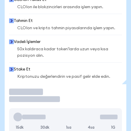
CLOIon ile blokzincirleri arasında işlem yapın.
Tahmin Et
CLOIon ve kripto tahmin piyasalarında işlem yapın.
Vadeli İşlemler
50x kaldıraca kadar token'larda uzun veya kısa
pozisyon alın.
Stake Et
Kriptonuzu değerlendirin ve pasif gelir elde edin.
İşlem Yap
15dk
30dk
1sa
4sa
1G