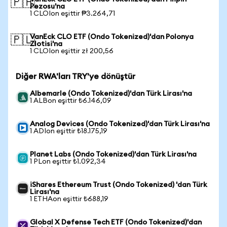
🇵🇭
Pezosu'na
1 CLOIon eşittir ₱3.264,71
VanEck CLO ETF (Ondo Tokenized)'dan Polonya
🇵🇱
Zlotisi'na
1 CLOIon eşittir zł 200,56
Diğer RWA'ları TRY'ye dönüştür
Albemarle (Ondo Tokenized)'dan Türk Lirası'na
1 ALBon eşittir ₺6.146,09
Analog Devices (Ondo Tokenized)'dan Türk Lirası'na
1 ADIon eşittir ₺18.175,19
Planet Labs (Ondo Tokenized)'dan Türk Lirası'na
1 PLon eşittir ₺1.092,34
iShares Ethereum Trust (Ondo Tokenized) 'dan Türk
Lirası'na
1 ETHAon eşittir ₺688,19
Global X Defense Tech ETF (Ondo Tokenized)'dan