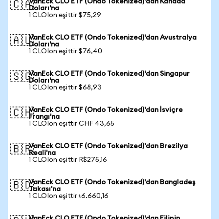
VanEck CLO ETF (Ondo Tokenized)'dan Kanada
🇨🇦
Doları'na
1 CLOIon eşittir $75,29
VanEck CLO ETF (Ondo Tokenized)'dan Avustralya
🇦🇺
Doları'na
1 CLOIon eşittir $76,40
VanEck CLO ETF (Ondo Tokenized)'dan Singapur
🇸🇬
Doları'na
1 CLOIon eşittir $68,93
VanEck CLO ETF (Ondo Tokenized)'dan İsviçre
🇨🇭
Frangı'na
1 CLOIon eşittir CHF 43,65
VanEck CLO ETF (Ondo Tokenized)'dan Brezilya
🇧🇷
Reali'na
1 CLOIon eşittir R$275,16
VanEck CLO ETF (Ondo Tokenized)'dan Bangladeş
🇧🇩
Takası'na
1 CLOIon eşittir ৳6.660,16
VanEck CLO ETF (Ondo Tokenized)'dan Filipin