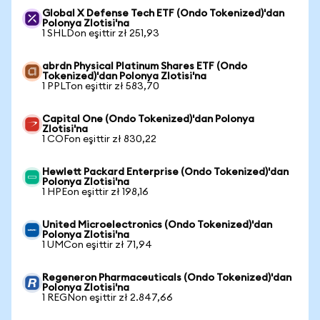
Global X Defense Tech ETF (Ondo Tokenized)'dan
Polonya Zlotisi'na
1 SHLDon eşittir zł 251,93
abrdn Physical Platinum Shares ETF (Ondo
Tokenized)'dan Polonya Zlotisi'na
1 PPLTon eşittir zł 583,70
Capital One (Ondo Tokenized)'dan Polonya
Zlotisi'na
1 COFon eşittir zł 830,22
Hewlett Packard Enterprise (Ondo Tokenized)'dan
Polonya Zlotisi'na
1 HPEon eşittir zł 198,16
United Microelectronics (Ondo Tokenized)'dan
Polonya Zlotisi'na
1 UMCon eşittir zł 71,94
Regeneron Pharmaceuticals (Ondo Tokenized)'dan
Polonya Zlotisi'na
1 REGNon eşittir zł 2.847,66