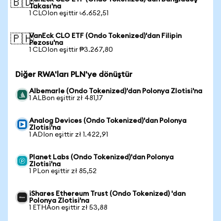
🇧🇩
Takası'na
1 CLOIon eşittir ৳6.652,51
VanEck CLO ETF (Ondo Tokenized)'dan Filipin
🇵🇭
Pezosu'na
1 CLOIon eşittir ₱3.267,80
Diğer RWA'ları PLN'ye dönüştür
Albemarle (Ondo Tokenized)'dan Polonya Zlotisi'na
1 ALBon eşittir zł 481,17
Analog Devices (Ondo Tokenized)'dan Polonya
Zlotisi'na
1 ADIon eşittir zł 1.422,91
Planet Labs (Ondo Tokenized)'dan Polonya
Zlotisi'na
1 PLon eşittir zł 85,52
iShares Ethereum Trust (Ondo Tokenized) 'dan
Polonya Zlotisi'na
1 ETHAon eşittir zł 53,88