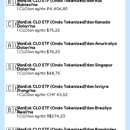
VanEck CLO ETF (Ondo Tokenized)'dan Rus
🇷🇺
Rublesi'na
1 CLOIon eşittir ₽4.406,80
VanEck CLO ETF (Ondo Tokenized)'dan Kanada
🇨🇦
Doları'na
1 CLOIon eşittir $75,22
VanEck CLO ETF (Ondo Tokenized)'dan Avustralya
🇦🇺
Doları'na
1 CLOIon eşittir $76,23
VanEck CLO ETF (Ondo Tokenized)'dan Singapur
🇸🇬
Doları'na
1 CLOIon eşittir $68,75
VanEck CLO ETF (Ondo Tokenized)'dan İsviçre
🇨🇭
Frangı'na
1 CLOIon eşittir CHF 43,52
VanEck CLO ETF (Ondo Tokenized)'dan Brezilya
🇧🇷
Reali'na
1 CLOIon eşittir R$274,23
VanEck CLO ETF (Ondo Tokenized)'dan Bangladeş