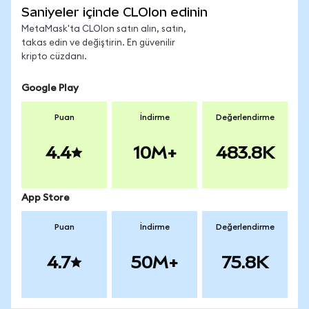
Saniyeler içinde CLOIon edinin
MetaMask'ta CLOIon satın alın, satın,
takas edin ve değiştirin. En güvenilir
kripto cüzdanı.
Google Play
Puan
İndirme
Değerlendirme
4.4
10M+
483.8K
App Store
Puan
İndirme
Değerlendirme
4.7
50M+
75.8K