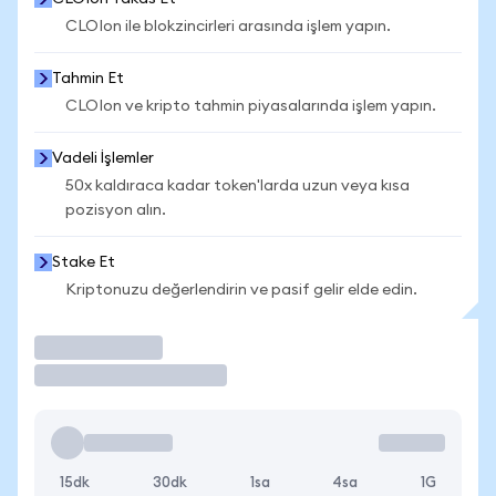
CLOIon ile blokzincirleri arasında işlem yapın.
Tahmin Et
CLOIon ve kripto tahmin piyasalarında işlem yapın.
Vadeli İşlemler
50x kaldıraca kadar token'larda uzun veya kısa
pozisyon alın.
Stake Et
Kriptonuzu değerlendirin ve pasif gelir elde edin.
İşlem Yap
15dk
30dk
1sa
4sa
1G