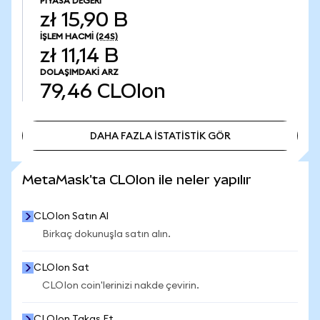
PIYASA DEĞERI
zł 15,90 B
İŞLEM HACMI
(24S)
zł 11,14 B
DOLAŞIMDAKI ARZ
79,46
CLOIon
DAHA FAZLA İSTATİSTİK GÖR
DAHA FAZLA İSTATİSTİK GÖR
MetaMask'ta CLOIon ile neler yapılır
CLOIon Satın Al
Birkaç dokunuşla satın alın.
CLOIon Sat
CLOIon coin'lerinizi nakde çevirin.
CLOIon Takas Et