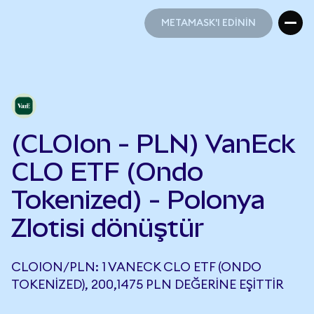
METAMASK'I EDİNİN
METAMASK'I EDİNİN
(CLOIon - PLN) VanEck
CLO ETF (Ondo
Tokenized) - Polonya
Zlotisi dönüştür
CLOION/PLN: 1 VANECK CLO ETF (ONDO
TOKENIZED), 200,1475 PLN DEĞERINE EŞITTIR