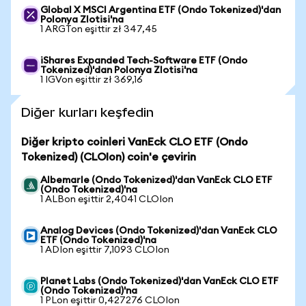
Global X MSCI Argentina ETF (Ondo Tokenized)'dan
Polonya Zlotisi'na
1 ARGTon eşittir zł 347,45
iShares Expanded Tech-Software ETF (Ondo
Tokenized)'dan Polonya Zlotisi'na
1 IGVon eşittir zł 369,16
Diğer kurları keşfedin
Diğer kripto coinleri VanEck CLO ETF (Ondo
Tokenized) (CLOIon) coin'e çevirin
Albemarle (Ondo Tokenized)'dan VanEck CLO ETF
(Ondo Tokenized)'na
1 ALBon eşittir 2,4041 CLOIon
Analog Devices (Ondo Tokenized)'dan VanEck CLO
ETF (Ondo Tokenized)'na
1 ADIon eşittir 7,1093 CLOIon
Planet Labs (Ondo Tokenized)'dan VanEck CLO ETF
(Ondo Tokenized)'na
1 PLon eşittir 0,427276 CLOIon