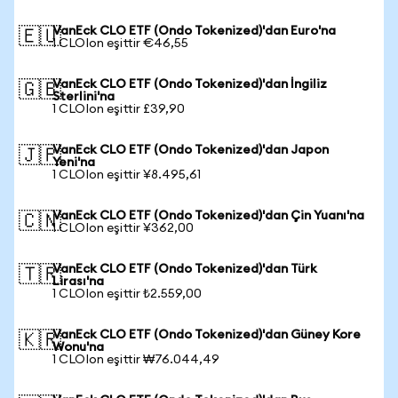
VanEck CLO ETF (Ondo Tokenized)'dan Euro'na
🇪🇺
1 CLOIon eşittir €46,55
VanEck CLO ETF (Ondo Tokenized)'dan İngiliz
🇬🇧
Sterlini'na
1 CLOIon eşittir £39,90
VanEck CLO ETF (Ondo Tokenized)'dan Japon
🇯🇵
Yeni'na
1 CLOIon eşittir ¥8.495,61
VanEck CLO ETF (Ondo Tokenized)'dan Çin Yuanı'na
🇨🇳
1 CLOIon eşittir ¥362,00
VanEck CLO ETF (Ondo Tokenized)'dan Türk
🇹🇷
Lirası'na
1 CLOIon eşittir ₺2.559,00
VanEck CLO ETF (Ondo Tokenized)'dan Güney Kore
🇰🇷
Wonu'na
1 CLOIon eşittir ₩76.044,49