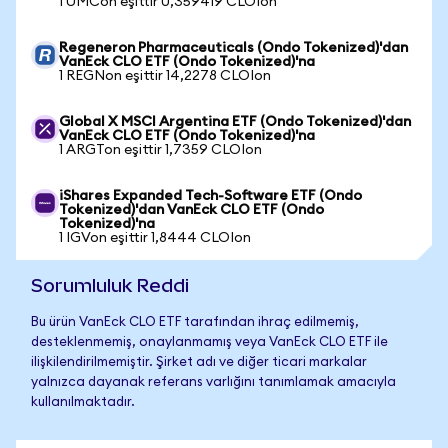
1 UMCon eşittir 0,359419 CLOIon
Regeneron Pharmaceuticals (Ondo Tokenized)'dan
VanEck CLO ETF (Ondo Tokenized)'na
1 REGNon eşittir 14,2278 CLOIon
Global X MSCI Argentina ETF (Ondo Tokenized)'dan
VanEck CLO ETF (Ondo Tokenized)'na
1 ARGTon eşittir 1,7359 CLOIon
iShares Expanded Tech-Software ETF (Ondo
Tokenized)'dan VanEck CLO ETF (Ondo
Tokenized)'na
1 IGVon eşittir 1,8444 CLOIon
Sorumluluk Reddi
Bu ürün VanEck CLO ETF tarafından ihraç edilmemiş,
desteklenmemiş, onaylanmamış veya VanEck CLO ETF ile
ilişkilendirilmemiştir. Şirket adı ve diğer ticari markalar
yalnızca dayanak referans varlığını tanımlamak amacıyla
kullanılmaktadır.