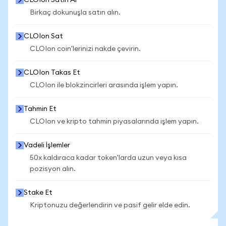
CLOIon Satın Al
Birkaç dokunuşla satın alın.
CLOIon Sat
CLOIon coin'lerinizi nakde çevirin.
CLOIon Takas Et
CLOIon ile blokzincirleri arasında işlem yapın.
Tahmin Et
CLOIon ve kripto tahmin piyasalarında işlem yapın.
Vadeli İşlemler
50x kaldıraca kadar token'larda uzun veya kısa
pozisyon alın.
Stake Et
Kriptonuzu değerlendirin ve pasif gelir elde edin.