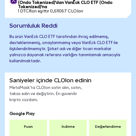
(Ondo Tokenized)'dan VanEck CLO ETF (Ondo
Tokenized)'na
1 DTCRon eşittir 0,511057 CLOIon
Sorumluluk Reddi
Bu ürün VanEck CLO ETF tarafından ihraç edilmemiş,
desteklenmemiş, onaylanmamış veya VanEck CLO ETF ile
ilişkilendirilmemiştir. Şirket adı ve diğer ticari markalar
yalnızca dayanak referans varlığını tanımlamak amacıyla
kullanılmaktadır.
Saniyeler içinde CLOIon edinin
MetaMask'ta CLOIon satın alın, satın,
takas edin ve değiştirin. En güvenilir
kripto cüzdanı.
Google Play
Puan
İndirme
Değerlendirme