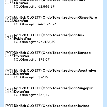
VanEck CLO ETF (Ondo Tokenized)'dan Türk
🇹🇷
Lirası'na
1 CLOIon eşittir ₺2.566,69
VanEck CLO ETF (Ondo Tokenized)'dan Güney Kore
🇰🇷
Wonu'na
1 CLOIon eşittir ₩75.761,26
VanEck CLO ETF (Ondo Tokenized)'dan Rus
🇷🇺
Rublesi'na
1 CLOIon eşittir ₽4.426,89
VanEck CLO ETF (Ondo Tokenized)'dan Kanada
🇨🇦
Doları'na
1 CLOIon eşittir $75,07
VanEck CLO ETF (Ondo Tokenized)'dan Avustralya
🇦🇺
Doları'na
1 CLOIon eşittir $76,15
VanEck CLO ETF (Ondo Tokenized)'dan Singapur
🇸🇬
Doları'na
1 CLOIon eşittir $68,77
VanEck CLO ETF (Ondo Tokenized)'dan İsviçre