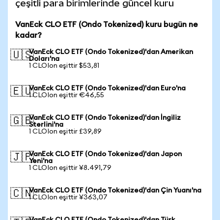
çeşitli para birimlerinde güncel kuru
VanEck CLO ETF (Ondo Tokenized) kuru bugün ne
kadar?
VanEck CLO ETF (Ondo Tokenized)'dan Amerikan
🇺🇸
Doları'na
1 CLOIon eşittir $53,81
VanEck CLO ETF (Ondo Tokenized)'dan Euro'na
🇪🇺
1 CLOIon eşittir €46,55
VanEck CLO ETF (Ondo Tokenized)'dan İngiliz
🇬🇧
Sterlini'na
1 CLOIon eşittir £39,89
VanEck CLO ETF (Ondo Tokenized)'dan Japon
🇯🇵
Yeni'na
1 CLOIon eşittir ¥8.491,79
VanEck CLO ETF (Ondo Tokenized)'dan Çin Yuanı'na
🇨🇳
1 CLOIon eşittir ¥363,07