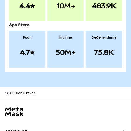
4.4
10M+
483.9K
App Store
Puan
İndirme
Değerlendirme
4.7
50M+
75.8K
CLOIon/HYSon
MetaMask site alt bilgisi