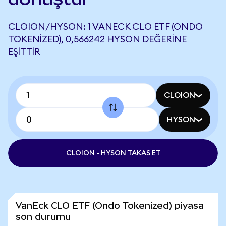
CLOION/HYSON: 1 VANECK CLO ETF (ONDO
TOKENIZED), 0,566242 HYSON DEĞERINE
EŞITTIR
CLOION
HYSON
CLOION - HYSON TAKAS ET
VanEck CLO ETF (Ondo Tokenized) piyasa
son durumu