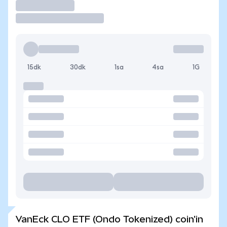
İşlem Yap
15dk
30dk
1sa
4sa
1G
VanEck CLO ETF (Ondo Tokenized) coin'in