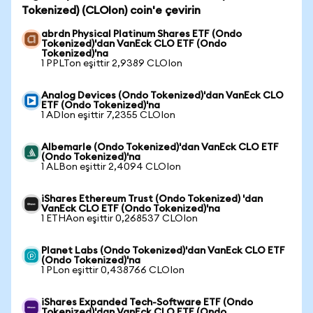
Tokenized) (CLOIon) coin'e çevirin
abrdn Physical Platinum Shares ETF (Ondo
Tokenized)'dan VanEck CLO ETF (Ondo
Tokenized)'na
1 PPLTon eşittir 2,9389 CLOIon
Analog Devices (Ondo Tokenized)'dan VanEck CLO
ETF (Ondo Tokenized)'na
1 ADIon eşittir 7,2355 CLOIon
Albemarle (Ondo Tokenized)'dan VanEck CLO ETF
(Ondo Tokenized)'na
1 ALBon eşittir 2,4094 CLOIon
iShares Ethereum Trust (Ondo Tokenized) 'dan
VanEck CLO ETF (Ondo Tokenized)'na
1 ETHAon eşittir 0,268537 CLOIon
Planet Labs (Ondo Tokenized)'dan VanEck CLO ETF
(Ondo Tokenized)'na
1 PLon eşittir 0,438766 CLOIon
iShares Expanded Tech-Software ETF (Ondo
Tokenized)'dan VanEck CLO ETF (Ondo