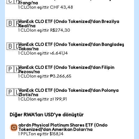
🇨🇭
Frangı'na
1 CLOIon eşittir CHF 43,48
VanEck CLO ETF (Ondo Tokenized)'dan Brezilya
🇧🇷
Reali'na
1 CLOIon eşittir R$274,30
VanEck CLO ETF (Ondo Tokenized)'dan Bangladeş
🇧🇩
Takası'na
1 CLOIon eşittir ৳6.641,14
VanEck CLO ETF (Ondo Tokenized)'dan Filipin
🇵🇭
Pezosu'na
1 CLOIon eşittir ₱3.266,65
VanEck CLO ETF (Ondo Tokenized)'dan Polonya
🇵🇱
Zlotisi'na
1 CLOIon eşittir zł 199,91
Diğer RWA'ları USD'ye dönüştür
abrdn Physical Platinum Shares ETF (Ondo
Tokenized)'dan Amerikan Doları'na
1 PPLTon eşittir $158,14