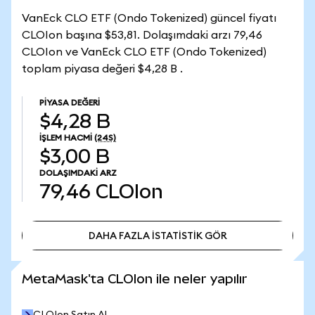
VanEck CLO ETF (Ondo Tokenized) güncel fiyatı
CLOIon başına $53,81. Dolaşımdaki arzı 79,46
CLOIon ve VanEck CLO ETF (Ondo Tokenized)
toplam piyasa değeri $4,28 B .
PIYASA DEĞERI
$4,28 B
İŞLEM HACMI
(24S)
$3,00 B
DOLAŞIMDAKI ARZ
79,46
CLOIon
DAHA FAZLA İSTATİSTİK GÖR
DAHA FAZLA İSTATİSTİK GÖR
MetaMask'ta CLOIon ile neler yapılır