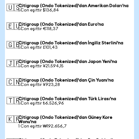
Citigroup (Ondo Tokenized)'dan Amerikan Doları'na
🇺🇸
1 Con eşittir $136,84
Citigroup (Ondo Tokenized)'dan Euro'na
🇪🇺
1 Con eşittir €118,37
Citigroup (Ondo Tokenized)'dan İngiliz Sterlini'na
🇬🇧
1 Con eşittir £101,43
Citigroup (Ondo Tokenized)'dan Japon Yeni'na
🇯🇵
1 Con eşittir ¥21.594,15
Citigroup (Ondo Tokenized)'dan Çin Yuanı'na
🇨🇳
1 Con eşittir ¥923,28
Citigroup (Ondo Tokenized)'dan Türk Lirası'na
🇹🇷
1 Con eşittir ₺6.526,96
Citigroup (Ondo Tokenized)'dan Güney Kore
🇰🇷
Wonu'na
1 Con eşittir ₩192.656,7