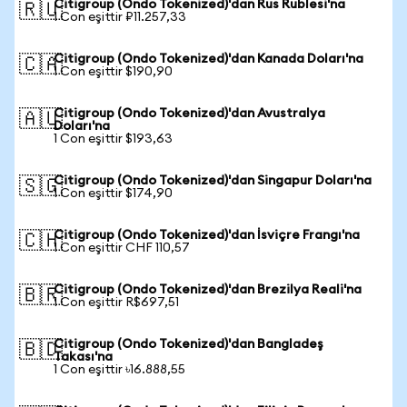
Citigroup (Ondo Tokenized)'dan Rus Rublesi'na
🇷🇺
1 Con eşittir ₽11.257,33
Citigroup (Ondo Tokenized)'dan Kanada Doları'na
🇨🇦
1 Con eşittir $190,90
Citigroup (Ondo Tokenized)'dan Avustralya
🇦🇺
Doları'na
1 Con eşittir $193,63
Citigroup (Ondo Tokenized)'dan Singapur Doları'na
🇸🇬
1 Con eşittir $174,90
Citigroup (Ondo Tokenized)'dan İsviçre Frangı'na
🇨🇭
1 Con eşittir CHF 110,57
Citigroup (Ondo Tokenized)'dan Brezilya Reali'na
🇧🇷
1 Con eşittir R$697,51
Citigroup (Ondo Tokenized)'dan Bangladeş
🇧🇩
Takası'na
1 Con eşittir ৳16.888,55