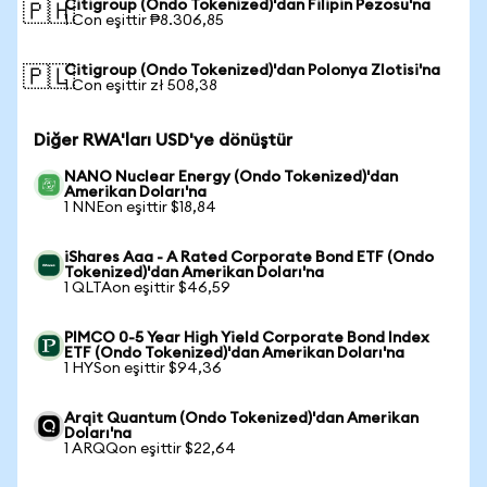
Citigroup (Ondo Tokenized)'dan Filipin Pezosu'na
🇵🇭
1 Con eşittir ₱8.306,85
Citigroup (Ondo Tokenized)'dan Polonya Zlotisi'na
🇵🇱
1 Con eşittir zł 508,38
Diğer RWA'ları USD'ye dönüştür
NANO Nuclear Energy (Ondo Tokenized)'dan
Amerikan Doları'na
1 NNEon eşittir $18,84
iShares Aaa - A Rated Corporate Bond ETF (Ondo
Tokenized)'dan Amerikan Doları'na
1 QLTAon eşittir $46,59
PIMCO 0-5 Year High Yield Corporate Bond Index
ETF (Ondo Tokenized)'dan Amerikan Doları'na
1 HYSon eşittir $94,36
Arqit Quantum (Ondo Tokenized)'dan Amerikan
Doları'na
1 ARQQon eşittir $22,64