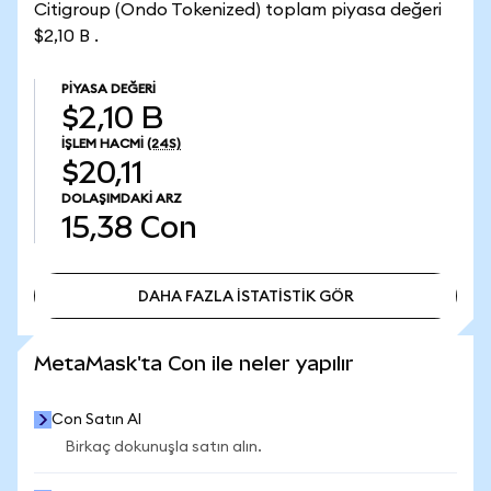
Citigroup (Ondo Tokenized) toplam piyasa değeri
$2,10 B .
PIYASA DEĞERI
$2,10 B
İŞLEM HACMI
(24S)
$20,11
DOLAŞIMDAKI ARZ
15,38
Con
DAHA FAZLA İSTATİSTİK GÖR
DAHA FAZLA İSTATİSTİK GÖR
MetaMask'ta Con ile neler yapılır
Con Satın Al
Birkaç dokunuşla satın alın.