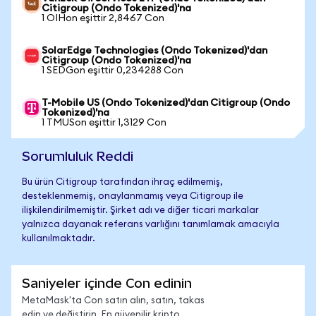
Citigroup (Ondo Tokenized)'na
1 OIHon eşittir 2,8467 Con
SolarEdge Technologies (Ondo Tokenized)'dan
Citigroup (Ondo Tokenized)'na
1 SEDGon eşittir 0,234288 Con
T-Mobile US (Ondo Tokenized)'dan Citigroup (Ondo
Tokenized)'na
1 TMUSon eşittir 1,3129 Con
Sorumluluk Reddi
Bu ürün Citigroup tarafından ihraç edilmemiş,
desteklenmemiş, onaylanmamış veya Citigroup ile
ilişkilendirilmemiştir. Şirket adı ve diğer ticari markalar
yalnızca dayanak referans varlığını tanımlamak amacıyla
kullanılmaktadır.
Saniyeler içinde Con edinin
MetaMask'ta Con satın alın, satın, takas
edin ve değiştirin. En güvenilir kripto