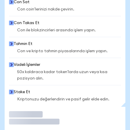
Con Sat
Con coin'lerinizi nakde çevirin.
Con Takas Et
Con ile blokzincirleri arasında işlem yapın.
Tahmin Et
Con ve kripto tahmin piyasalarında işlem yapın.
Vadeli İşlemler
50x kaldıraca kadar token'larda uzun veya kısa
pozisyon alın.
Stake Et
Kriptonuzu değerlendirin ve pasif gelir elde edin.
İşlem Yap