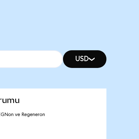
USD
urumu
 REGNon ve Regeneron