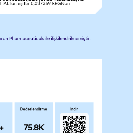
1 IALTon eşittir 0,037369 REGNon
Pharmaceuticals ile ilişkilendirilmemiştir.
Değerlendirme
İndir
+
75.8K