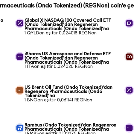
armaceuticals (Ondo Tokenized) (REGNon) coin'e çev
do
Global X NASDAQ 100 Covered Call ETF
(Ondo Tokenized)'dan Regeneron
Pharmaceuticals (Ondo Tokenized)'na
1 QYLDon eşittir 0,024018 REGNon
iShares US Aerospace and Defense ETF
(Ondo Tokenized)'dan Regeneron
Pharmaceuticals (Ondo Tokenized)'na
1 ITAon eşittir 0,324320 REGNon
US Brent Oil Fund (Ondo Tokenized)'dan
Regeneron Pharmaceuticals (Ondo
Tokenized)'na
1 BNOon eşittir 0,061141 REGNon
Rambus (Ondo Tokenized)'dan Regeneron
Pharmaceuticals (Ondo Tokenized)'na
1 RMBSon eşittir 0,133275 REGNon