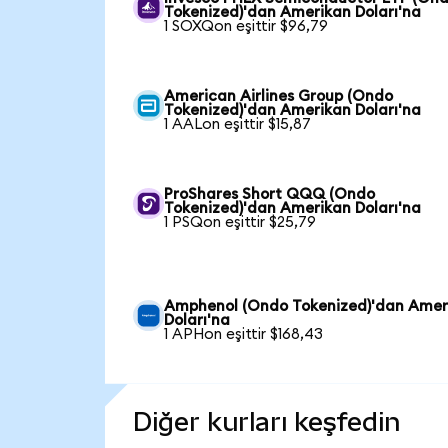
Tokenized)'dan Amerikan Doları'na
1 SOXQon eşittir $96,79
American Airlines Group (Ondo
Tokenized)'dan Amerikan Doları'na
1 AALon eşittir $15,87
ProShares Short QQQ (Ondo
Tokenized)'dan Amerikan Doları'na
1 PSQon eşittir $25,79
Amphenol (Ondo Tokenized)'dan Amer
Doları'na
1 APHon eşittir $168,43
Diğer kurları keşfedin