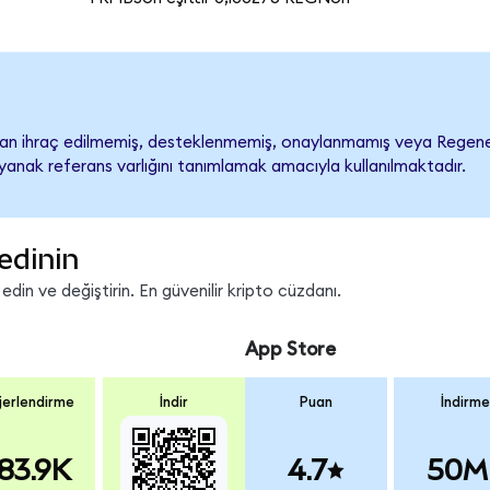
 ihraç edilmemiş, desteklenmemiş, onaylanmamış veya Regeneron 
ayanak referans varlığını tanımlamak amacıyla kullanılmaktadır.
edinin
in ve değiştirin. En güvenilir kripto cüzdanı.
App Store
erlendirme
İndir
Puan
İndirme
83.9K
4.7
50M