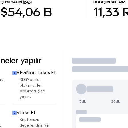
İŞLEM HACMI
(24S)
DOLAŞIMDAKI ARZ
$54,06 B
11,33
eler yapılır
İşlem Yap
REGNon Takas Et
izi
REGNon ile
blokzincirleri
arasında işlem
yapın.
15dk
30dk
Stake Et
Kriptonuzu
a
değerlendirin ve