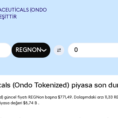
ACEUTICALS (ONDO
EŞITTIR
REGNON
als (Ondo Tokenized) piyasa son d
 güncel fiyatı REGNon başına $771,49. Dolaşımdaki arzı 11,33
yasa değeri $8,74 B .