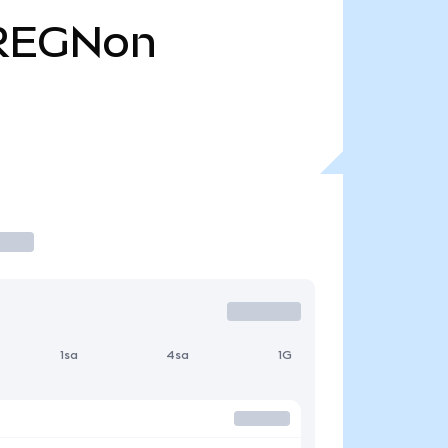
REGNon
1sa
4sa
1G