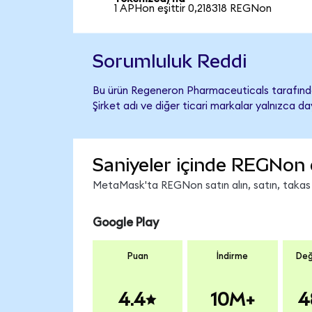
1 APHon eşittir 0,218318 REGNon
Sorumluluk Reddi
Bu ürün Regeneron Pharmaceuticals tarafından
Şirket adı ve diğer ticari markalar yalnızca d
Saniyeler içinde REGNon 
MetaMask'ta REGNon satın alın, satın, takas ed
Google Play
Puan
İndirme
Değ
4.4
10M+
4