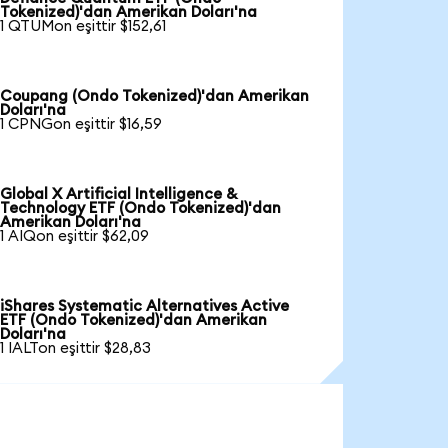
Tokenized)'dan Amerikan Doları'na
1 QTUMon eşittir $152,61
Coupang (Ondo Tokenized)'dan Amerikan
Doları'na
1 CPNGon eşittir $16,59
Global X Artificial Intelligence &
Technology ETF (Ondo Tokenized)'dan
Amerikan Doları'na
1 AIQon eşittir $62,09
iShares Systematic Alternatives Active
ETF (Ondo Tokenized)'dan Amerikan
Doları'na
1 IALTon eşittir $28,83