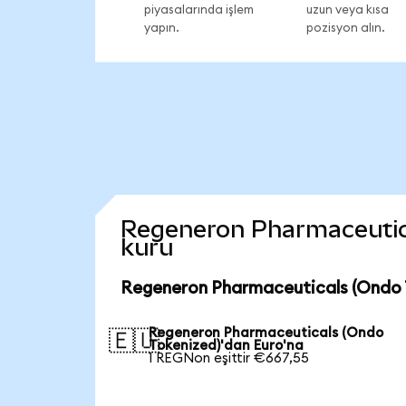
piyasalarında işlem
uzun veya kısa
yapın.
pozisyon alın.
Regeneron Pharmaceutical
kuru
Regeneron Pharmaceuticals (Ondo T
Regeneron Pharmaceuticals (Ondo
🇪🇺
Tokenized)'dan Euro'na
1 REGNon eşittir €667,55