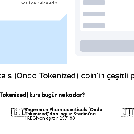
pasif gelir elde edin.
s (Ondo Tokenized) coin'in çeşitli p
okenized) kuru bugün ne kadar?
Regeneron Pharmaceuticals (Ondo
🇬🇧
🇯
Tokenized)'dan İngiliz Sterlini'na
1 REGNon eşittir £571,83