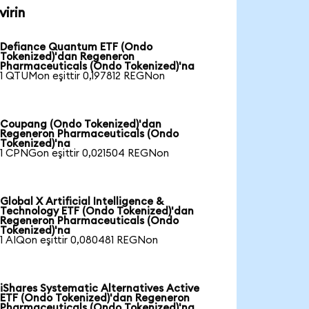
irin
Defiance Quantum ETF (Ondo
Tokenized)'dan Regeneron
Pharmaceuticals (Ondo Tokenized)'na
1 QTUMon eşittir 0,197812 REGNon
Coupang (Ondo Tokenized)'dan
Regeneron Pharmaceuticals (Ondo
Tokenized)'na
1 CPNGon eşittir 0,021504 REGNon
Global X Artificial Intelligence &
Technology ETF (Ondo Tokenized)'dan
Regeneron Pharmaceuticals (Ondo
Tokenized)'na
1 AIQon eşittir 0,080481 REGNon
iShares Systematic Alternatives Active
ETF (Ondo Tokenized)'dan Regeneron
Pharmaceuticals (Ondo Tokenized)'na