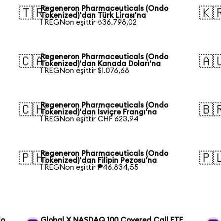
Regeneron Pharmaceuticals (Ondo
🇹🇷
🇰
Tokenized)'dan Türk Lirası'na
1 REGNon eşittir ₺36.798,02
Regeneron Pharmaceuticals (Ondo
🇨🇦
🇦
Tokenized)'dan Kanada Doları'na
1 REGNon eşittir $1.076,68
Regeneron Pharmaceuticals (Ondo
🇨🇭
🇧
Tokenized)'dan İsviçre Frangı'na
1 REGNon eşittir CHF 623,94
Regeneron Pharmaceuticals (Ondo
🇵🇭
🇵
Tokenized)'dan Filipin Pezosu'na
1 REGNon eşittir ₱46.834,55
do
Global X NASDAQ 100 Covered Call ETF