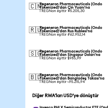
Regeneron Pharmaceuticals (Ondo
🇨🇳
Tokenized)'dan Çin Yuanı'na
1 REGNon eşittir ¥5.205,30
Regeneron Pharmaceuticals (Ondo
🇷🇺
Tokenized)'dan Rus Rublesi'na
1 REGNon eşittir ₽62.952,14
Regeneron Pharmaceuticals (Ondo
🇸🇬
Tokenized)'dan Singapur Doları'na
1 REGNon eşittir $985,99
Regeneron Pharmaceuticals (Ondo
🇧🇩
Tokenized)'dan Bangladeş Takası'na
1 REGNon eşittir ৳95.215,94
Diğer RWA'ları USD'ye dönüştür
Invesco PHLX Semiconductor ETF (On