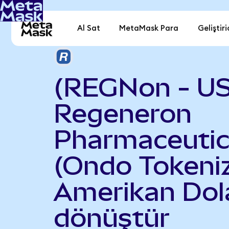
Al Sat
MetaMask Para
Geliştiri
(REGNon - U
Regeneron
Pharmaceutic
(Ondo Tokeniz
Amerikan Dola
dönüştür