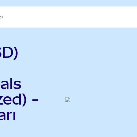
ci
SD)
als
ed) -
rı