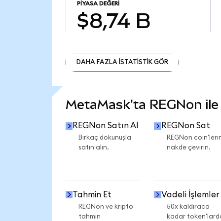
PIYASA DEĞERI
$8,74 B
DAHA FAZLA İSTATİSTİK GÖR
DAHA FAZLA İSTATİSTİK GÖR
MetaMask'ta REGNon ile n
REGNon Satın Al
REGNon Sat
Birkaç dokunuşla
REGNon coin'lerin
satın alın.
nakde çevirin.
Tahmin Et
Vadeli İşlemler
REGNon ve kripto
50x kaldıraca
tahmin
kadar token'lard