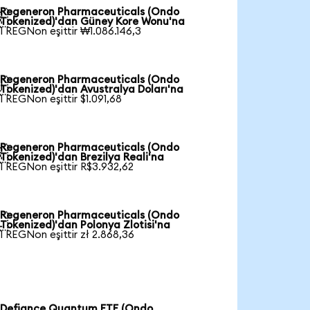
Regeneron Pharmaceuticals (Ondo

Tokenized)'dan Güney Kore Wonu'na
1 REGNon eşittir ₩1.086.146,3
Regeneron Pharmaceuticals (Ondo

Tokenized)'dan Avustralya Doları'na
1 REGNon eşittir $1.091,68
Regeneron Pharmaceuticals (Ondo

Tokenized)'dan Brezilya Reali'na
1 REGNon eşittir R$3.932,62
Regeneron Pharmaceuticals (Ondo

Tokenized)'dan Polonya Zlotisi'na
1 REGNon eşittir zł 2.868,36
Defiance Quantum ETF (Ondo