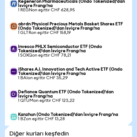
Regeneron Pharmaceuticals (Ondo Tokenized)'dan
İsviçre Frangı'na
1 REGNon eşittir CHF 628,95
abrdn Physical Precious Metals Basket Shares ETF
(Ondo Tokenized)'dan İsviçre Frangı'na
1 GLTRon eşittir CHF 158,19
Invesco PHLX Semiconductor ETF (Ondo
Tokenized)'dan İsviçre Frangı'na
1 SOXQon eşittir CHF 78,21
iShares A.I. Innovation and Tech Active ETF (Ondo
Tokenized)'dan İsviçre Frangı'na
1 BAIon eşittir CHF 35,29
Defiance Quantum ETF (Ondo Tokenized)'dan
İsviçre Frangı'na
1 QTUMon eşittir CHF 123,22
Kanzhun (Ondo Tokenized)'dan İsviçre Frangı'na
1 BZon eşittir CHF 13,28
Diğer kurları keşfedin