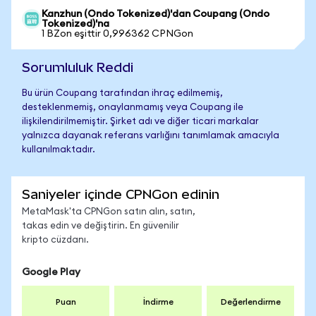
Kanzhun (Ondo Tokenized)'dan Coupang (Ondo
Tokenized)'na
1 BZon eşittir 0,996362 CPNGon
Sorumluluk Reddi
Bu ürün Coupang tarafından ihraç edilmemiş,
desteklenmemiş, onaylanmamış veya Coupang ile
ilişkilendirilmemiştir. Şirket adı ve diğer ticari markalar
yalnızca dayanak referans varlığını tanımlamak amacıyla
kullanılmaktadır.
Saniyeler içinde CPNGon edinin
MetaMask'ta CPNGon satın alın, satın,
takas edin ve değiştirin. En güvenilir
kripto cüzdanı.
Google Play
Puan
İndirme
Değerlendirme