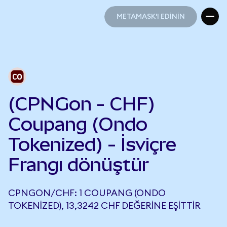
METAMASK'I EDİNİN
METAMASK'I EDİNİN
(CPNGon - CHF)
Coupang (Ondo
Tokenized) - İsviçre
Frangı dönüştür
CPNGON/CHF: 1 COUPANG (ONDO
TOKENIZED), 13,3242 CHF DEĞERINE EŞITTIR