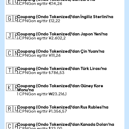
🇪🇺
1 CPNGon eşittir €14,26
Coupang (Ondo Tokenized)'dan İngiliz Sterlini'na
🇬🇧
1 CPNGon eşittir £12,22
Coupang (Ondo Tokenized)'dan Japon Yeni'na
🇯🇵
1 CPNGon eşittir ¥2.602,2
Coupang (Ondo Tokenized)'dan Çin Yuanı'na
🇨🇳
1 CPNGon eşittir ¥111,26
Coupang (Ondo Tokenized)'dan Türk Lirası'na
🇹🇷
1 CPNGon eşittir ₺786,53
Coupang (Ondo Tokenized)'dan Güney Kore
🇰🇷
Wonu'na
1 CPNGon eşittir ₩23.216,1
Coupang (Ondo Tokenized)'dan Rus Rublesi'na
🇷🇺
1 CPNGon eşittir ₽1.356,57
Coupang (Ondo Tokenized)'dan Kanada Doları'na
🇨🇦
1 CPNGon eşittir $23,00