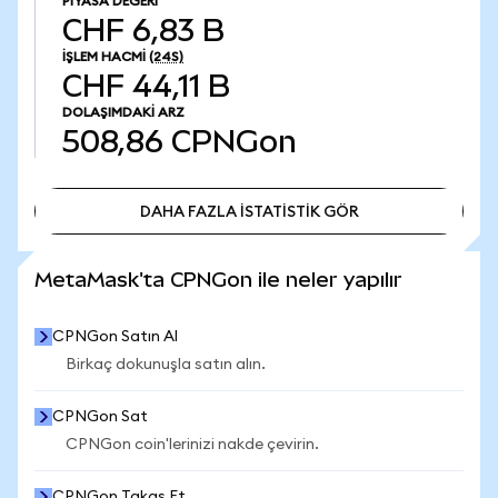
PIYASA DEĞERI
CHF 6,83 B
İŞLEM HACMI
(24S)
CHF 44,11 B
DOLAŞIMDAKI ARZ
508,86
CPNGon
DAHA FAZLA İSTATİSTİK GÖR
DAHA FAZLA İSTATİSTİK GÖR
MetaMask'ta CPNGon ile neler yapılır
CPNGon Satın Al
Birkaç dokunuşla satın alın.
CPNGon Sat
CPNGon coin'lerinizi nakde çevirin.
CPNGon Takas Et