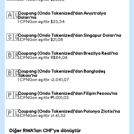
Coupang (Ondo Tokenized)'dan Avustralya
🇦🇺
Doları'na
1 CPNGon eşittir $23,34
Coupang (Ondo Tokenized)'dan Singapur Doları'na
🇸🇬
1 CPNGon eşittir $21,08
Coupang (Ondo Tokenized)'dan Brezilya Reali'na
🇧🇷
1 CPNGon eşittir R$84,06
Coupang (Ondo Tokenized)'dan Bangladeş
🇧🇩
Takası'na
1 CPNGon eşittir ৳2.041,07
Coupang (Ondo Tokenized)'dan Filipin Pezosu'na
🇵🇭
1 CPNGon eşittir ₱1.001,03
Coupang (Ondo Tokenized)'dan Polonya Zlotisi'na
🇵🇱
1 CPNGon eşittir zł 61,32
Diğer RWA'ları CHF'ye dönüştür