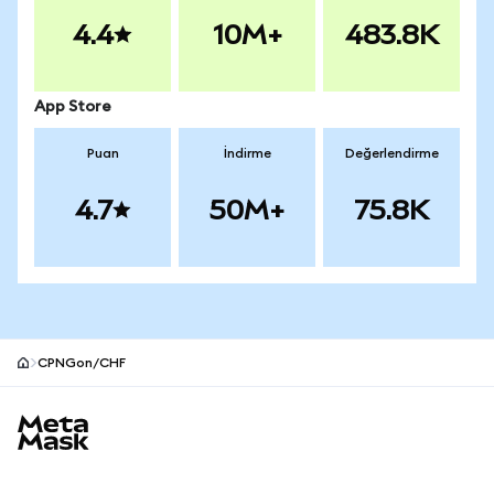
4.4
10M+
483.8K
App Store
Puan
İndirme
Değerlendirme
4.7
50M+
75.8K
CPNGon/CHF
MetaMask site alt bilgisi