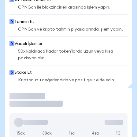
CPNGon ile blokzincirleri arasında işlem yapın.
Tahmin Et
CPNGon ve kripto tahmin piyasalarında işlem yapın.
Vadeli İşlemler
50x kaldıraca kadar token'larda uzun veya kısa
pozisyon alın.
Stake Et
Kriptonuzu değerlendirin ve pasif gelir elde edin.
İşlem Yap
15dk
30dk
1sa
4sa
1G