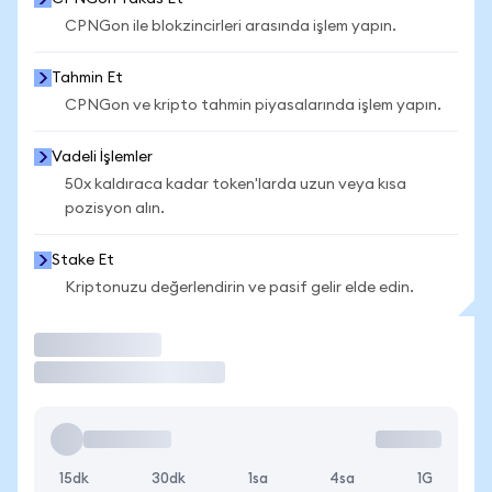
CPNGon ile blokzincirleri arasında işlem yapın.
Tahmin Et
CPNGon ve kripto tahmin piyasalarında işlem yapın.
Vadeli İşlemler
50x kaldıraca kadar token'larda uzun veya kısa
pozisyon alın.
Stake Et
Kriptonuzu değerlendirin ve pasif gelir elde edin.
İşlem Yap
15dk
30dk
1sa
4sa
1G