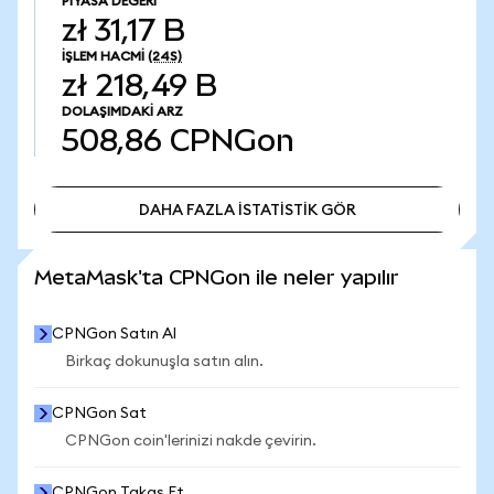
PIYASA DEĞERI
zł 31,17 B
İŞLEM HACMI
(24S)
zł 218,49 B
DOLAŞIMDAKI ARZ
508,86
CPNGon
DAHA FAZLA İSTATİSTİK GÖR
DAHA FAZLA İSTATİSTİK GÖR
MetaMask'ta CPNGon ile neler yapılır
CPNGon Satın Al
Birkaç dokunuşla satın alın.
CPNGon Sat
CPNGon coin'lerinizi nakde çevirin.
CPNGon Takas Et