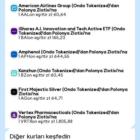
American Airlines Group (Ondo Tokenized)'dan
Polonya Zlotisi'na
1 AALon eşittir zł 60,64
iShares A.I. Innovation and Tech Active ETF (Ondo
Tokenized)'dan Polonya Zlotisi'na
1 BAIon eşittir zł 165,23
Amphenol (Ondo Tokenized)'dan Polonya Zlotisi'na
1 APHon eşittir zł 644,55
Kanzhun (Ondo Tokenized)'dan Polonya Zlotisi'na
1 BZon eşittir zł 60,45
First Majestic Silver (Ondo Tokenized)'dan Polonya
Zlotisi'na
1 AGon eşittir zł 64,71
Vertex Pharmaceuticals (Ondo Tokenized)'dan
Polonya Zlotisi'na
1 VRTXon eşittir zł 1.805,88
Diğer kurları keşfedin