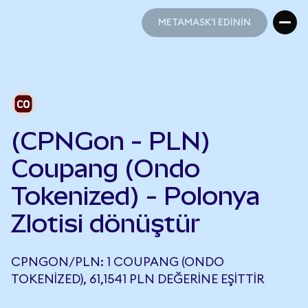
METAMASK'I EDİNİN
METAMASK'I EDİNİN
(CPNGon - PLN)
Coupang (Ondo
Tokenized) - Polonya
Zlotisi dönüştür
CPNGON/PLN: 1 COUPANG (ONDO
TOKENIZED), 61,1541 PLN DEĞERINE EŞITTIR