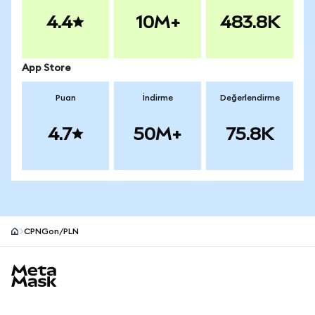
4.4
10M+
483.8K
App Store
Puan
İndirme
Değerlendirme
4.7
50M+
75.8K
CPNGon/PLN
MetaMask site alt bilgisi