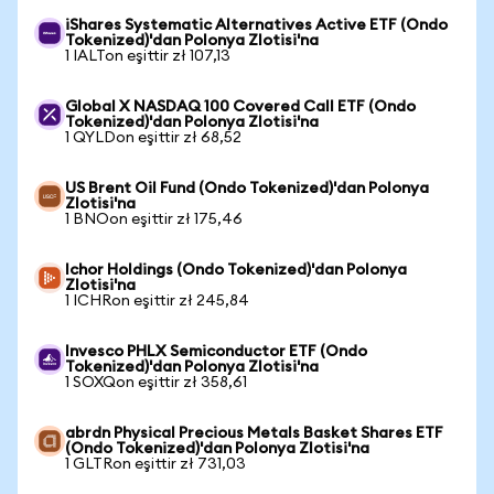
iShares Systematic Alternatives Active ETF (Ondo
Tokenized)'dan Polonya Zlotisi'na
1 IALTon eşittir zł 107,13
Global X NASDAQ 100 Covered Call ETF (Ondo
Tokenized)'dan Polonya Zlotisi'na
1 QYLDon eşittir zł 68,52
US Brent Oil Fund (Ondo Tokenized)'dan Polonya
Zlotisi'na
1 BNOon eşittir zł 175,46
Ichor Holdings (Ondo Tokenized)'dan Polonya
Zlotisi'na
1 ICHRon eşittir zł 245,84
Invesco PHLX Semiconductor ETF (Ondo
Tokenized)'dan Polonya Zlotisi'na
1 SOXQon eşittir zł 358,61
abrdn Physical Precious Metals Basket Shares ETF
(Ondo Tokenized)'dan Polonya Zlotisi'na
1 GLTRon eşittir zł 731,03