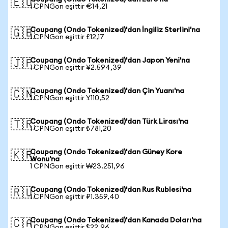
🇪🇺
1 CPNGon eşittir €14,21
Coupang (Ondo Tokenized)'dan İngiliz Sterlini'na
🇬🇧
1 CPNGon eşittir £12,17
Coupang (Ondo Tokenized)'dan Japon Yeni'na
🇯🇵
1 CPNGon eşittir ¥2.594,39
Coupang (Ondo Tokenized)'dan Çin Yuanı'na
🇨🇳
1 CPNGon eşittir ¥110,52
Coupang (Ondo Tokenized)'dan Türk Lirası'na
🇹🇷
1 CPNGon eşittir ₺781,20
Coupang (Ondo Tokenized)'dan Güney Kore
🇰🇷
Wonu'na
1 CPNGon eşittir ₩23.251,96
Coupang (Ondo Tokenized)'dan Rus Rublesi'na
🇷🇺
1 CPNGon eşittir ₽1.359,40
Coupang (Ondo Tokenized)'dan Kanada Doları'na
🇨🇦
1 CPNGon eşittir $22,96