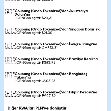
Coupang (Ondo Tokenized)'dan Avustralya
🇦🇺
Doları'na
1 CPNGon eşittir $23,31
Coupang (Ondo Tokenized)'dan Singapur Doları'na
🇸🇬
1 CPNGon eşittir $21,00
Coupang (Ondo Tokenized)'dan İsviçre Frangı'na
🇨🇭
1 CPNGon eşittir CHF 13,31
Coupang (Ondo Tokenized)'dan Brezilya Reali'na
🇧🇷
1 CPNGon eşittir R$83,92
Coupang (Ondo Tokenized)'dan Bangladeş
🇧🇩
Takası'na
1 CPNGon eşittir ৳2.031,13
Coupang (Ondo Tokenized)'dan Filipin Pezosu'na
🇵🇭
1 CPNGon eşittir ₱997,32
Diğer RWA'ları PLN'ye dönüştür