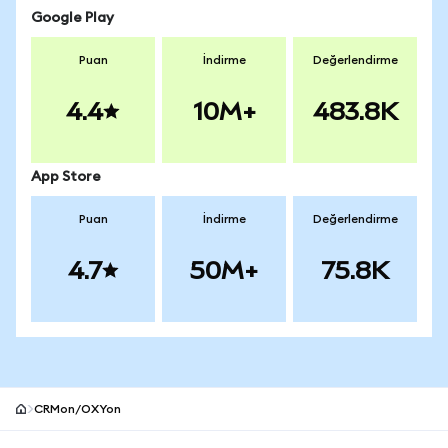
Google Play
Puan
İndirme
Değerlendirme
4.4
10M+
483.8K
App Store
Puan
İndirme
Değerlendirme
4.7
50M+
75.8K
CRMon/OXYon
MetaMask site alt bilgisi