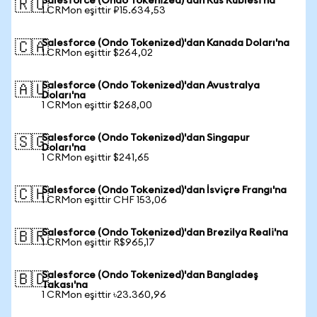
Salesforce (Ondo Tokenized)'dan Rus Rublesi'na
🇷🇺
1 CRMon eşittir ₽15.634,53
Salesforce (Ondo Tokenized)'dan Kanada Doları'na
🇨🇦
1 CRMon eşittir $264,02
Salesforce (Ondo Tokenized)'dan Avustralya
🇦🇺
Doları'na
1 CRMon eşittir $268,00
Salesforce (Ondo Tokenized)'dan Singapur
🇸🇬
Doları'na
1 CRMon eşittir $241,65
Salesforce (Ondo Tokenized)'dan İsviçre Frangı'na
🇨🇭
1 CRMon eşittir CHF 153,06
Salesforce (Ondo Tokenized)'dan Brezilya Reali'na
🇧🇷
1 CRMon eşittir R$965,17
Salesforce (Ondo Tokenized)'dan Bangladeş
🇧🇩
Takası'na
1 CRMon eşittir ৳23.360,96