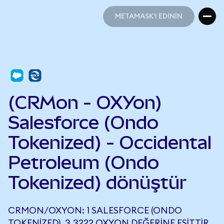
METAMASK'I EDİNİN
METAMASK'I EDİNİN
(CRMon - OXYon)
Salesforce (Ondo
Tokenized) - Occidental
Petroleum (Ondo
Tokenized) dönüştür
CRMON/OXYON: 1 SALESFORCE (ONDO
TOKENIZED), 3,3222 OXYON DEĞERINE EŞITTIR