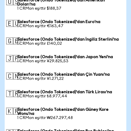
Salesforce (Ondo Tokenized)'dan Amerikan
🇺🇸
Doları'na
1 CRMon eşittir $188,37
Salesforce (Ondo Tokenized)'dan Euro'na
🇪🇺
1 CRMon eşittir €163,47
Salesforce (Ondo Tokenized)'dan İngiliz Sterlini'na
🇬🇧
1 CRMon eşittir £140,02
Salesforce (Ondo Tokenized)'dan Japon Yeni'na
🇯🇵
1 CRMon eşittir ¥29.825,53
Salesforce (Ondo Tokenized)'dan Çin Yuanı'na
🇨🇳
1 CRMon eşittir ¥1.271,22
Salesforce (Ondo Tokenized)'dan Türk Lirası'na
🇹🇷
1 CRMon eşittir ₺8.977,44
Salesforce (Ondo Tokenized)'dan Güney Kore
🇰🇷
Wonu'na
1 CRMon eşittir ₩267.297,48