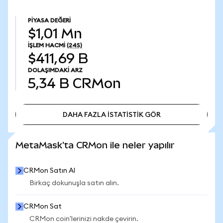
PIYASA DEĞERI
$1,01 Mn
İŞLEM HACMI
(24S)
$411,69 B
DOLAŞIMDAKI ARZ
5,34 B
CRMon
DAHA FAZLA İSTATİSTİK GÖR
DAHA FAZLA İSTATİSTİK GÖR
MetaMask'ta CRMon ile neler yapılır
CRMon Satın Al
Birkaç dokunuşla satın alın.
CRMon Sat
CRMon coin'lerinizi nakde çevirin.