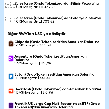
Salesforce (Ondo Tokenized)'dan Filipin Pezosu'na
🇵🇭
1 CRMon eşittir ₱11.467,23
Salesforce (Ondo Tokenized)'dan Polonya Zlotisi'na
🇵🇱
1 CRMon eşittir zł 703,52
Diğer RWA'ları USD'ye dönüştür
Chipotle (Ondo Tokenized)'dan Amerikan Doları'na
1 CMGon eşittir $33,66
Accenture (Ondo Tokenized)'dan Amerikan
Doları'na
1 ACNon eşittir $174,05
Eaton (Ondo Tokenized)'dan Amerikan Doları'na
1 ETNon eşittir $451,34
DoorDash (Ondo Tokenized)'dan Amerikan Doları'na
1 DASHon eşittir $210,96
Franklin US Large Cap Multifactor Index ETF (Ondo
Tokenized)'dan Amerikan Doları'na