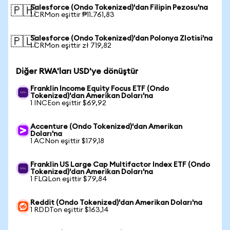
Salesforce (Ondo Tokenized)'dan Filipin Pezosu'na
🇵🇭
1 CRMon eşittir ₱11.761,83
Salesforce (Ondo Tokenized)'dan Polonya Zlotisi'na
🇵🇱
1 CRMon eşittir zł 719,82
Diğer RWA'ları USD'ye dönüştür
Franklin Income Equity Focus ETF (Ondo
Tokenized)'dan Amerikan Doları'na
1 INCEon eşittir $69,92
Accenture (Ondo Tokenized)'dan Amerikan
Doları'na
1 ACNon eşittir $179,18
Franklin US Large Cap Multifactor Index ETF (Ondo
Tokenized)'dan Amerikan Doları'na
1 FLQLon eşittir $79,84
Reddit (Ondo Tokenized)'dan Amerikan Doları'na
1 RDDTon eşittir $163,14