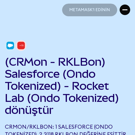
METAMASK'I EDİNİN
METAMASK'I EDİNİN
(CRMon - RKLBon)
Salesforce (Ondo
Tokenized) - Rocket
Lab (Ondo Tokenized)
dönüştür
CRMON/RKLBON: 1 SALESFORCE (ONDO
TOKENIZED), 2,3118 RKLBON DEĞERINE EŞITTIR