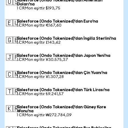
Salesforce (Ondo Tokenized)'dan Amerikan
🇺🇸
Doları'na
1 CRMon eşittir $193,75
Salesforce (Ondo Tokenized)'dan Euro'na
🇪🇺
1 CRMon eşittir €167,60
Salesforce (Ondo Tokenized)'dan İngiliz Sterlini'na
🇬🇧
1 CRMon eşittir £143,62
Salesforce (Ondo Tokenized)'dan Japon Yeni'na
🇯🇵
1 CRMon eşittir ¥30.575,37
Salesforce (Ondo Tokenized)'dan Çin Yuanı'na
🇨🇳
1 CRMon eşittir ¥1.307,28
Salesforce (Ondo Tokenized)'dan Türk Lirası'na
🇹🇷
1 CRMon eşittir ₺9.241,57
Salesforce (Ondo Tokenized)'dan Güney Kore
🇰🇷
Wonu'na
1 CRMon eşittir ₩272.784,09