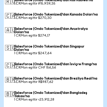
Salesforce (Ondo Tokenized)'dan Rus Rublesi'na
🇷🇺
1 CRMon eşittir ₽15.939,35
Salesforce (Ondo Tokenized)'dan Kanada Doları'na
🇨🇦
1 CRMon eşittir $270,30
Salesforce (Ondo Tokenized)'dan Avustralya
🇦🇺
Doları'na
1 CRMon eşittir $274,17
Salesforce (Ondo Tokenized)'dan Singapur
🇸🇬
Doları'na
1 CRMon eşittir $247,64
Salesforce (Ondo Tokenized)'dan İsviçre Frangı'na
🇨🇭
1 CRMon eşittir CHF 156,56
Salesforce (Ondo Tokenized)'dan Brezilya Reali'na
🇧🇷
1 CRMon eşittir R$987,62
Salesforce (Ondo Tokenized)'dan Bangladeş
🇧🇩
Takası'na
1 CRMon eşittir ৳23.912,28