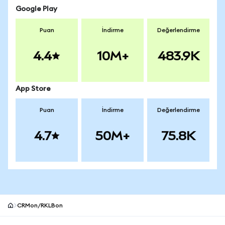
Google Play
Puan
İndirme
Değerlendirme
4.4
10M+
483.9K
App Store
Puan
İndirme
Değerlendirme
4.7
50M+
75.8K
CRMon/RKLBon
MetaMask site alt bilgisi