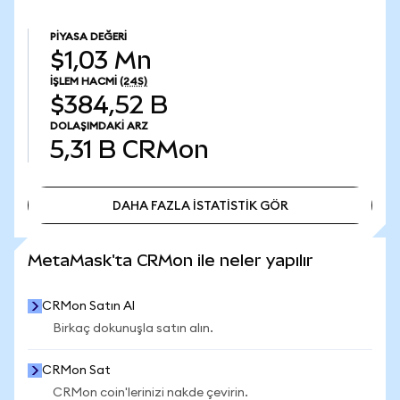
PIYASA DEĞERI
$1,03 Mn
İŞLEM HACMI
(24S)
$384,52 B
DOLAŞIMDAKI ARZ
5,31 B
CRMon
DAHA FAZLA İSTATİSTİK GÖR
DAHA FAZLA İSTATİSTİK GÖR
MetaMask'ta CRMon ile neler yapılır
CRMon Satın Al
Birkaç dokunuşla satın alın.
CRMon Sat
CRMon coin'lerinizi nakde çevirin.