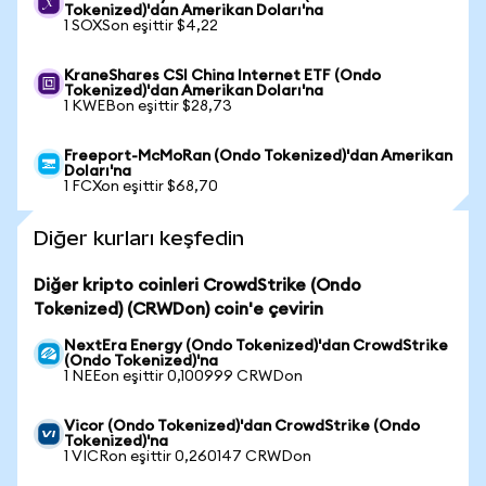
Tokenized)'dan Amerikan Doları'na
1 SOXSon eşittir $4,22
KraneShares CSI China Internet ETF (Ondo
Tokenized)'dan Amerikan Doları'na
1 KWEBon eşittir $28,73
Freeport-McMoRan (Ondo Tokenized)'dan Amerikan
Doları'na
1 FCXon eşittir $68,70
Diğer kurları keşfedin
Diğer kripto coinleri CrowdStrike (Ondo
Tokenized) (CRWDon) coin'e çevirin
NextEra Energy (Ondo Tokenized)'dan CrowdStrike
(Ondo Tokenized)'na
1 NEEon eşittir 0,100999 CRWDon
Vicor (Ondo Tokenized)'dan CrowdStrike (Ondo
Tokenized)'na
1 VICRon eşittir 0,260147 CRWDon