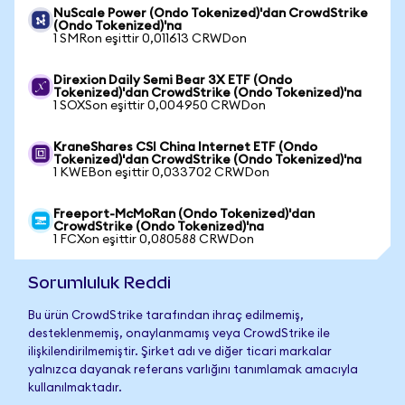
NuScale Power (Ondo Tokenized)'dan CrowdStrike
(Ondo Tokenized)'na
1 SMRon eşittir 0,011613 CRWDon
Direxion Daily Semi Bear 3X ETF (Ondo
Tokenized)'dan CrowdStrike (Ondo Tokenized)'na
1 SOXSon eşittir 0,004950 CRWDon
KraneShares CSI China Internet ETF (Ondo
Tokenized)'dan CrowdStrike (Ondo Tokenized)'na
1 KWEBon eşittir 0,033702 CRWDon
Freeport-McMoRan (Ondo Tokenized)'dan
CrowdStrike (Ondo Tokenized)'na
1 FCXon eşittir 0,080588 CRWDon
Sorumluluk Reddi
Bu ürün CrowdStrike tarafından ihraç edilmemiş,
desteklenmemiş, onaylanmamış veya CrowdStrike ile
ilişkilendirilmemiştir. Şirket adı ve diğer ticari markalar
yalnızca dayanak referans varlığını tanımlamak amacıyla
kullanılmaktadır.