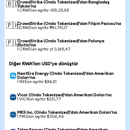
CrowdStrike (Ondo Tokenized)'dan Bangladeş
🇧🇩
Takası'na
1 CRWDon eşittir ৳105.211,58
CrowdStrike (Ondo Tokenized)'dan Filipin Pezosu'na
🇵🇭
1 CRWDon eşittir ₱51.751,17
CrowdStrike (Ondo Tokenized)'dan Polonya
🇵🇱
Zlotisi'na
1 CRWDon eşittir zł 3.169,47
Diğer RWA'ları USD'ye dönüştür
NextEra Energy (Ondo Tokenized)'dan Amerikan
Doları'na
1 NEEon eşittir $86,10
Vicor (Ondo Tokenized)'dan Amerikan Doları'na
1 VICRon eşittir $221,77
MKS Inc. (Ondo Tokenized)'dan Amerikan Doları'na
1 MKSIon eşittir $306,46