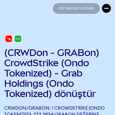
METAMASK'I EDİNİN
METAMASK'I EDİNİN
(CRWDon - GRABon)
CrowdStrike (Ondo
Tokenized) - Grab
Holdings (Ondo
Tokenized) dönüştür
CRWDON/GRABON: 1 CROWDSTRIKE (ONDO
TOKENIZED), 232,2834 GRABON DEĞERINE