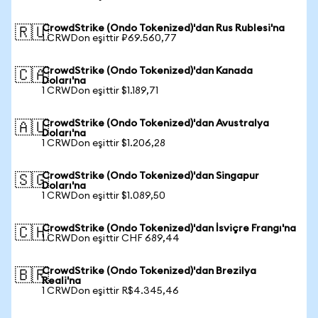
CrowdStrike (Ondo Tokenized)'dan Rus Rublesi'na
🇷🇺
1 CRWDon eşittir ₽69.560,77
CrowdStrike (Ondo Tokenized)'dan Kanada
🇨🇦
Doları'na
1 CRWDon eşittir $1.189,71
CrowdStrike (Ondo Tokenized)'dan Avustralya
🇦🇺
Doları'na
1 CRWDon eşittir $1.206,28
CrowdStrike (Ondo Tokenized)'dan Singapur
🇸🇬
Doları'na
1 CRWDon eşittir $1.089,50
CrowdStrike (Ondo Tokenized)'dan İsviçre Frangı'na
🇨🇭
1 CRWDon eşittir CHF 689,44
CrowdStrike (Ondo Tokenized)'dan Brezilya
🇧🇷
Reali'na
1 CRWDon eşittir R$4.345,46