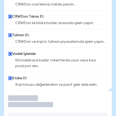
CRWDon coin'lerinizi nakde çevirin.
CRWDon Takas Et
CRWDon ile blokzincirleri arasında işlem yapın.
Tahmin Et
CRWDon ve kripto tahmin piyasalarında işlem yapın.
Vadeli İşlemler
50x kaldıraca kadar token'larda uzun veya kısa
pozisyon alın.
Stake Et
Kriptonuzu değerlendirin ve pasif gelir elde edin.
İşlem Yap