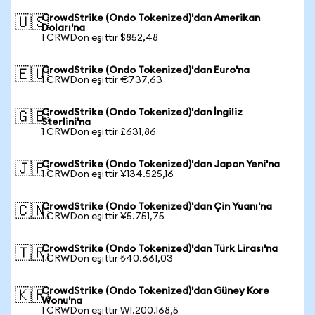
CrowdStrike (Ondo Tokenized)'dan Amerikan
🇺🇸
Doları'na
1 CRWDon eşittir $852,48
CrowdStrike (Ondo Tokenized)'dan Euro'na
🇪🇺
1 CRWDon eşittir €737,63
CrowdStrike (Ondo Tokenized)'dan İngiliz
🇬🇧
Sterlini'na
1 CRWDon eşittir £631,86
CrowdStrike (Ondo Tokenized)'dan Japon Yeni'na
🇯🇵
1 CRWDon eşittir ¥134.525,16
CrowdStrike (Ondo Tokenized)'dan Çin Yuanı'na
🇨🇳
1 CRWDon eşittir ¥5.751,75
CrowdStrike (Ondo Tokenized)'dan Türk Lirası'na
🇹🇷
1 CRWDon eşittir ₺40.661,03
CrowdStrike (Ondo Tokenized)'dan Güney Kore
🇰🇷
Wonu'na
1 CRWDon eşittir ₩1.200.168,5