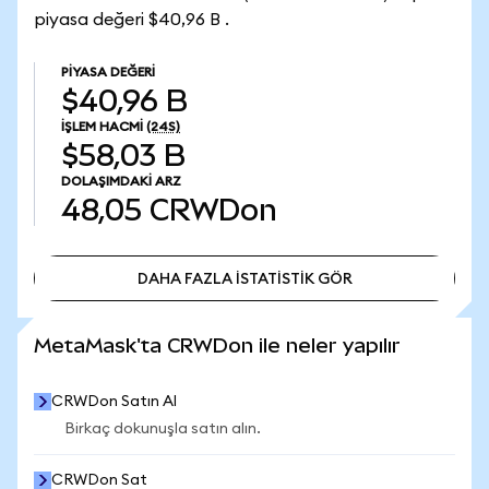
piyasa değeri $40,96 B .
PIYASA DEĞERI
$40,96 B
İŞLEM HACMI
(24S)
$58,03 B
DOLAŞIMDAKI ARZ
48,05
CRWDon
DAHA FAZLA İSTATİSTİK GÖR
DAHA FAZLA İSTATİSTİK GÖR
MetaMask'ta CRWDon ile neler yapılır
CRWDon Satın Al
Birkaç dokunuşla satın alın.
CRWDon Sat