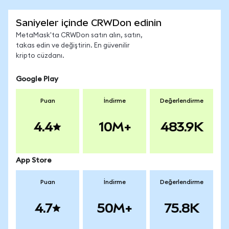
Saniyeler içinde CRWDon edinin
MetaMask'ta CRWDon satın alın, satın,
takas edin ve değiştirin. En güvenilir
kripto cüzdanı.
Google Play
Puan
İndirme
Değerlendirme
4.4
10M+
483.9K
App Store
Puan
İndirme
Değerlendirme
4.7
50M+
75.8K