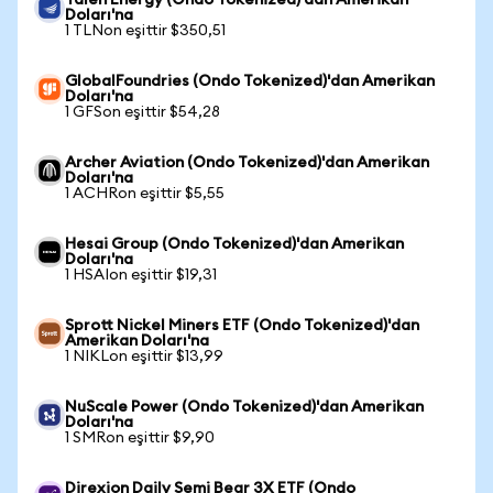
Talen Energy (Ondo Tokenized)'dan Amerikan
Doları'na
1 TLNon eşittir $350,51
GlobalFoundries (Ondo Tokenized)'dan Amerikan
Doları'na
1 GFSon eşittir $54,28
Archer Aviation (Ondo Tokenized)'dan Amerikan
Doları'na
1 ACHRon eşittir $5,55
Hesai Group (Ondo Tokenized)'dan Amerikan
Doları'na
1 HSAIon eşittir $19,31
Sprott Nickel Miners ETF (Ondo Tokenized)'dan
Amerikan Doları'na
1 NIKLon eşittir $13,99
NuScale Power (Ondo Tokenized)'dan Amerikan
Doları'na
1 SMRon eşittir $9,90
Direxion Daily Semi Bear 3X ETF (Ondo