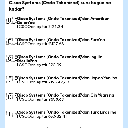
Cisco Systems (Ondo Tokenized) kuru bugün ne
kadar?
Cisco Systems (Ondo Tokenized)'dan Amerikan
🇺🇸
Doları'na
1 CSCOon eşittir $124,34
Cisco Systems (Ondo Tokenized)'dan Euro'na
🇪🇺
1 CSCOon eşittir €107,63
Cisco Systems (Ondo Tokenized)'dan İngiliz
🇬🇧
Sterlini'na
1 CSCOon eşittir £92,09
Cisco Systems (Ondo Tokenized)'dan Japon Yeni'na
🇯🇵
1 CSCOon eşittir ¥19.747,63
Cisco Systems (Ondo Tokenized)'dan Çin Yuanı'na
🇨🇳
1 CSCOon eşittir ¥838,69
Cisco Systems (Ondo Tokenized)'dan Türk Lirası'na
🇹🇷
1 CSCOon eşittir ₺5.932,41