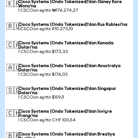
Cisco Systems (Ondo Tokenized)'dan Güney Kore
🇰🇷
Wonu'na
1 CSCOon eşittir ₩176.274,27
Cisco Systems (Ondo Tokenized)'dan Rus Rublesi'na
🇷🇺
1 CSCOon eşittir ₽10.273,10
Cisco Systems (Ondo Tokenized)'dan Kanada
🇨🇦
Doları'na
1 CSCOon eşittir $173,33
Cisco Systems (Ondo Tokenized)'dan Avustralya
🇦🇺
Doları'na
1 CSCOon eşittir $176,03
Cisco Systems (Ondo Tokenized)'dan Singapur
🇸🇬
Doları'na
1 CSCOon eşittir $159,11
Cisco Systems (Ondo Tokenized)'dan İsviçre
🇨🇭
Frangı'na
1 CSCOon eşittir CHF 100,54
Cisco Systems (Ondo Tokenized)'dan Brezilya
🇧🇷