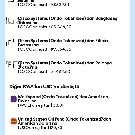
Reali'na
1 CSCOon eşittir R$632,01
Cisco Systems (Ondo Tokenized)'dan Bangladeş
🇧🇩
Takası'na
1 CSCOon eşittir ৳15.368,20
Cisco Systems (Ondo Tokenized)'dan Filipin
🇵🇭
Pezosu'na
1 CSCOon eşittir ₱7.554,85
Cisco Systems (Ondo Tokenized)'dan Polonya
🇵🇱
Zlotisi'na
1 CSCOon eşittir zł 462,80
Diğer RWA'ları USD'ye dönüştür
Wolfspeed (Ondo Tokenized)'dan Amerikan
Doları'na
1 WOLFon eşittir $33,01
United States Oil Fund (Ondo Tokenized)'dan
Amerikan Doları'na
1 USOon eşittir $120,23