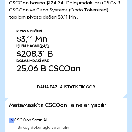
CSCOon başına $124,34. Dolaşımdaki arzı 25,06 B
CSCOon ve Cisco Systems (Ondo Tokenized)
toplam piyasa değeri $3,11 Mn .
PIYASA DEĞERI
$3,11 Mn
İŞLEM HACMI
(24S)
$208,31 B
DOLAŞIMDAKI ARZ
25,06 B
CSCOon
DAHA FAZLA İSTATİSTİK GÖR
DAHA FAZLA İSTATİSTİK GÖR
MetaMask'ta CSCOon ile neler yapılır
CSCOon Satın Al
Birkaç dokunuşla satın alın.