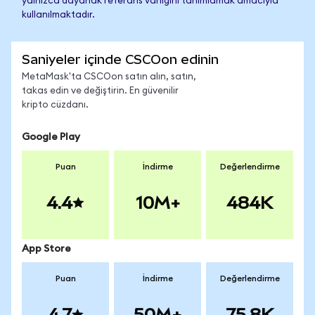
yalnızca dayanak referans varlığını tanımlamak amacıyla
kullanılmaktadır.
Saniyeler içinde CSCOon edinin
MetaMask'ta CSCOon satın alın, satın,
takas edin ve değiştirin. En güvenilir
kripto cüzdanı.
Google Play
Puan
İndirme
Değerlendirme
4.4
10M+
484K
App Store
Puan
İndirme
Değerlendirme
4.7
50M+
75.8K