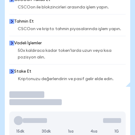
CSCOon ile blokzincirleri arasında işlem yapın.
Tahmin Et
CSCOon ve kripto tahmin piyasalarında işlem yapın.
Vadeli İşlemler
50x kaldıraca kadar token'larda uzun veya kısa
pozisyon alın.
Stake Et
Kriptonuzu değerlendirin ve pasif gelir elde edin.
İşlem Yap
15dk
30dk
1sa
4sa
1G