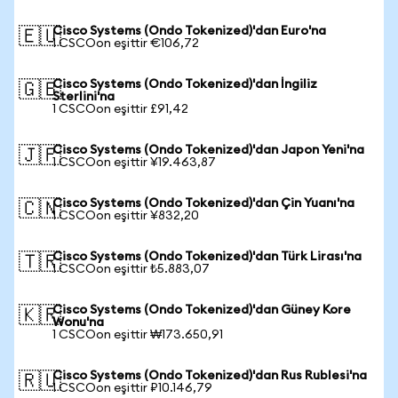
Cisco Systems (Ondo Tokenized)'dan Euro'na
🇪🇺
1 CSCOon eşittir €106,72
Cisco Systems (Ondo Tokenized)'dan İngiliz
🇬🇧
Sterlini'na
1 CSCOon eşittir £91,42
Cisco Systems (Ondo Tokenized)'dan Japon Yeni'na
🇯🇵
1 CSCOon eşittir ¥19.463,87
Cisco Systems (Ondo Tokenized)'dan Çin Yuanı'na
🇨🇳
1 CSCOon eşittir ¥832,20
Cisco Systems (Ondo Tokenized)'dan Türk Lirası'na
🇹🇷
1 CSCOon eşittir ₺5.883,07
Cisco Systems (Ondo Tokenized)'dan Güney Kore
🇰🇷
Wonu'na
1 CSCOon eşittir ₩173.650,91
Cisco Systems (Ondo Tokenized)'dan Rus Rublesi'na
🇷🇺
1 CSCOon eşittir ₽10.146,79