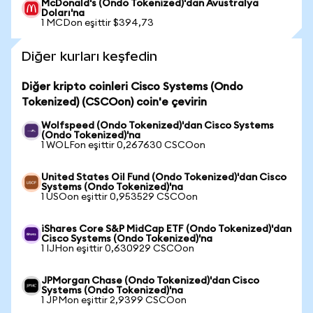
McDonald's (Ondo Tokenized)'dan Avustralya
Doları'na
1 MCDon eşittir $394,73
Diğer kurları keşfedin
Diğer kripto coinleri Cisco Systems (Ondo
Tokenized) (CSCOon) coin'e çevirin
Wolfspeed (Ondo Tokenized)'dan Cisco Systems
(Ondo Tokenized)'na
1 WOLFon eşittir 0,267630 CSCOon
United States Oil Fund (Ondo Tokenized)'dan Cisco
Systems (Ondo Tokenized)'na
1 USOon eşittir 0,953529 CSCOon
iShares Core S&P MidCap ETF (Ondo Tokenized)'dan
Cisco Systems (Ondo Tokenized)'na
1 IJHon eşittir 0,630929 CSCOon
JPMorgan Chase (Ondo Tokenized)'dan Cisco
Systems (Ondo Tokenized)'na
1 JPMon eşittir 2,9399 CSCOon