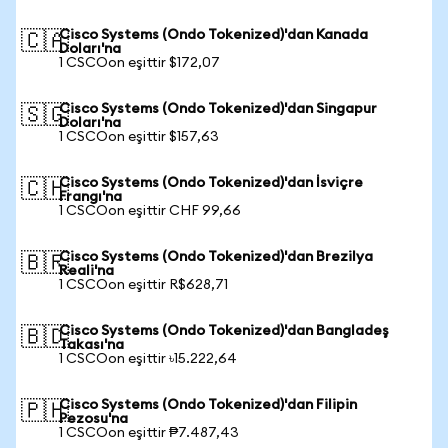
Cisco Systems (Ondo Tokenized)'dan Kanada
🇨🇦
Doları'na
1 CSCOon eşittir $172,07
Cisco Systems (Ondo Tokenized)'dan Singapur
🇸🇬
Doları'na
1 CSCOon eşittir $157,63
Cisco Systems (Ondo Tokenized)'dan İsviçre
🇨🇭
Frangı'na
1 CSCOon eşittir CHF 99,66
Cisco Systems (Ondo Tokenized)'dan Brezilya
🇧🇷
Reali'na
1 CSCOon eşittir R$628,71
Cisco Systems (Ondo Tokenized)'dan Bangladeş
🇧🇩
Takası'na
1 CSCOon eşittir ৳15.222,64
Cisco Systems (Ondo Tokenized)'dan Filipin
🇵🇭
Pezosu'na
1 CSCOon eşittir ₱7.487,43