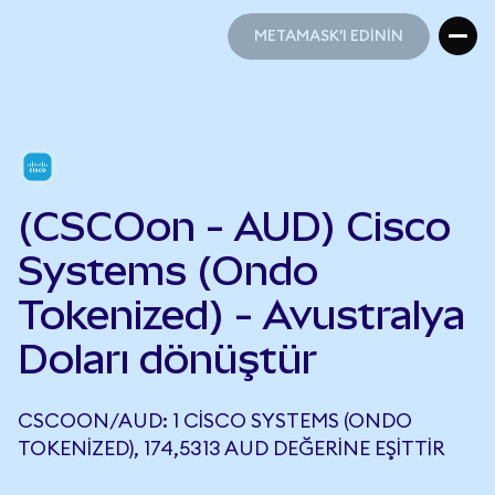
METAMASK'I EDİNİN
METAMASK'I EDİNİN
(CSCOon - AUD) Cisco
Systems (Ondo
Tokenized) - Avustralya
Doları dönüştür
CSCOON/AUD: 1 CISCO SYSTEMS (ONDO
TOKENIZED), 174,5313 AUD DEĞERINE EŞITTIR