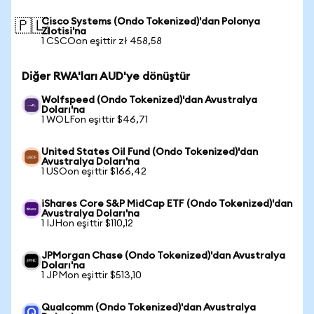
Cisco Systems (Ondo Tokenized)'dan Polonya
🇵🇱
Zlotisi'na
1 CSCOon eşittir zł 458,58
Diğer RWA'ları AUD'ye dönüştür
Wolfspeed (Ondo Tokenized)'dan Avustralya
Doları'na
1 WOLFon eşittir $46,71
United States Oil Fund (Ondo Tokenized)'dan
Avustralya Doları'na
1 USOon eşittir $166,42
iShares Core S&P MidCap ETF (Ondo Tokenized)'dan
Avustralya Doları'na
1 IJHon eşittir $110,12
JPMorgan Chase (Ondo Tokenized)'dan Avustralya
Doları'na
1 JPMon eşittir $513,10
Qualcomm (Ondo Tokenized)'dan Avustralya