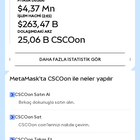
PIYASA DEĞERI
$4,37 Mn
İŞLEM HACMI
(24S)
$263,47 B
DOLAŞIMDAKI ARZ
25,06 B
CSCOon
DAHA FAZLA İSTATİSTİK GÖR
DAHA FAZLA İSTATİSTİK GÖR
MetaMask'ta CSCOon ile neler yapılır
CSCOon Satın Al
Birkaç dokunuşla satın alın.
CSCOon Sat
CSCOon coin'lerinizi nakde çevirin.
CSCOon Takas Et