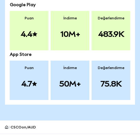
Google Play
Puan
İndirme
Değerlendirme
4.4
10M+
483.9K
App Store
Puan
İndirme
Değerlendirme
4.7
50M+
75.8K
CSCOon/AUD
MetaMask site alt bilgisi