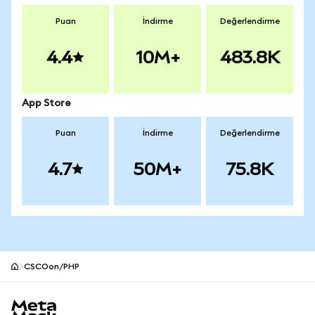
Puan
İndirme
Değerlendirme
4.4
10M+
483.8K
App Store
Puan
İndirme
Değerlendirme
4.7
50M+
75.8K
CSCOon/PHP
MetaMask site alt bilgisi