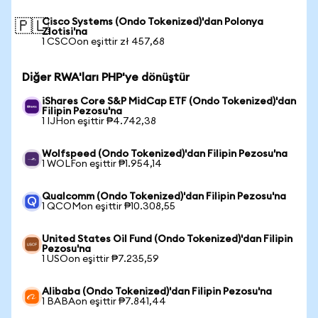
Cisco Systems (Ondo Tokenized)'dan Polonya
🇵🇱
Zlotisi'na
1 CSCOon eşittir zł 457,68
Diğer RWA'ları PHP'ye dönüştür
iShares Core S&P MidCap ETF (Ondo Tokenized)'dan
Filipin Pezosu'na
1 IJHon eşittir ₱4.742,38
Wolfspeed (Ondo Tokenized)'dan Filipin Pezosu'na
1 WOLFon eşittir ₱1.954,14
Qualcomm (Ondo Tokenized)'dan Filipin Pezosu'na
1 QCOMon eşittir ₱10.308,55
United States Oil Fund (Ondo Tokenized)'dan Filipin
Pezosu'na
1 USOon eşittir ₱7.235,59
Alibaba (Ondo Tokenized)'dan Filipin Pezosu'na
1 BABAon eşittir ₱7.841,44