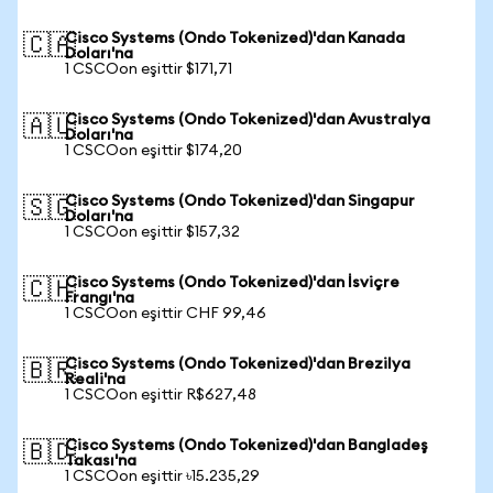
Cisco Systems (Ondo Tokenized)'dan Kanada
🇨🇦
Doları'na
1 CSCOon eşittir $171,71
Cisco Systems (Ondo Tokenized)'dan Avustralya
🇦🇺
Doları'na
1 CSCOon eşittir $174,20
Cisco Systems (Ondo Tokenized)'dan Singapur
🇸🇬
Doları'na
1 CSCOon eşittir $157,32
Cisco Systems (Ondo Tokenized)'dan İsviçre
🇨🇭
Frangı'na
1 CSCOon eşittir CHF 99,46
Cisco Systems (Ondo Tokenized)'dan Brezilya
🇧🇷
Reali'na
1 CSCOon eşittir R$627,48
Cisco Systems (Ondo Tokenized)'dan Bangladeş
🇧🇩
Takası'na
1 CSCOon eşittir ৳15.235,29