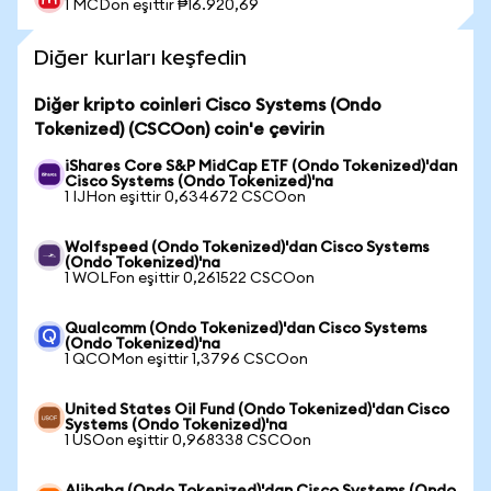
1 MCDon eşittir ₱16.920,69
Diğer kurları keşfedin
Diğer kripto coinleri Cisco Systems (Ondo
Tokenized) (CSCOon) coin'e çevirin
iShares Core S&P MidCap ETF (Ondo Tokenized)'dan
Cisco Systems (Ondo Tokenized)'na
1 IJHon eşittir 0,634672 CSCOon
Wolfspeed (Ondo Tokenized)'dan Cisco Systems
(Ondo Tokenized)'na
1 WOLFon eşittir 0,261522 CSCOon
Qualcomm (Ondo Tokenized)'dan Cisco Systems
(Ondo Tokenized)'na
1 QCOMon eşittir 1,3796 CSCOon
United States Oil Fund (Ondo Tokenized)'dan Cisco
Systems (Ondo Tokenized)'na
1 USOon eşittir 0,968338 CSCOon