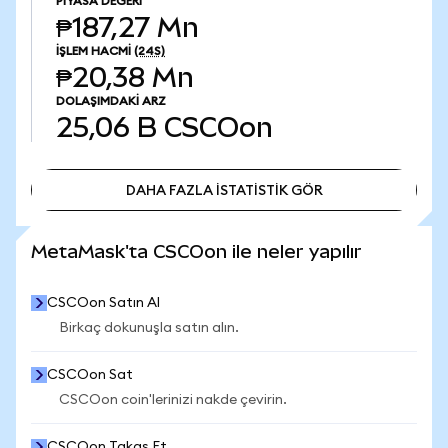
PIYASA DEĞERI
₱187,27 Mn
İŞLEM HACMI
(24S)
₱20,38 Mn
DOLAŞIMDAKI ARZ
25,06 B
CSCOon
DAHA FAZLA İSTATİSTİK GÖR
DAHA FAZLA İSTATİSTİK GÖR
MetaMask'ta CSCOon ile neler yapılır
CSCOon Satın Al
Birkaç dokunuşla satın alın.
CSCOon Sat
CSCOon coin'lerinizi nakde çevirin.
CSCOon Takas Et