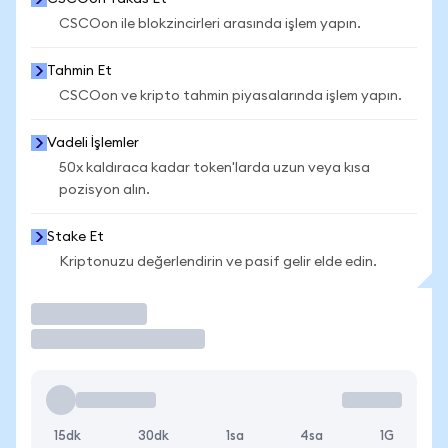
CSCOon ile blokzincirleri arasında işlem yapın.
Tahmin Et
CSCOon ve kripto tahmin piyasalarında işlem yapın.
Vadeli İşlemler
50x kaldıraca kadar token'larda uzun veya kısa
pozisyon alın.
Stake Et
Kriptonuzu değerlendirin ve pasif gelir elde edin.
İşlem Yap
15dk
30dk
1sa
4sa
1G