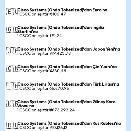
Cisco Systems (Ondo Tokenized)'dan Euro'na
🇪🇺
1 CSCOon eşittir €106,47
Cisco Systems (Ondo Tokenized)'dan İngiliz
🇬🇧
Sterlini'na
1 CSCOon eşittir £91,24
Cisco Systems (Ondo Tokenized)'dan Japon Yeni'na
🇯🇵
1 CSCOon eşittir ¥19.423,78
Cisco Systems (Ondo Tokenized)'dan Çin Yuanı'na
🇨🇳
1 CSCOon eşittir ¥830,48
Cisco Systems (Ondo Tokenized)'dan Türk Lirası'na
🇹🇷
1 CSCOon eşittir ₺5.870,95
Cisco Systems (Ondo Tokenized)'dan Güney Kore
🇰🇷
Wonu'na
1 CSCOon eşittir ₩173.293,24
Cisco Systems (Ondo Tokenized)'dan Rus Rublesi'na
🇷🇺
1 CSCOon eşittir ₽10.126,12