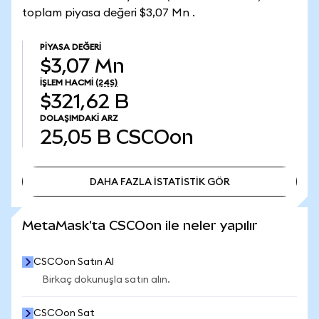
toplam piyasa değeri $3,07 Mn .
PIYASA DEĞERI
$3,07 Mn
İŞLEM HACMI
(24S)
$321,62 B
DOLAŞIMDAKI ARZ
25,05 B
CSCOon
DAHA FAZLA İSTATİSTİK GÖR
DAHA FAZLA İSTATİSTİK GÖR
MetaMask'ta CSCOon ile neler yapılır
CSCOon Satın Al
Birkaç dokunuşla satın alın.
CSCOon Sat