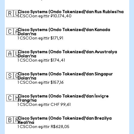
Cisco Systems (Ondo Tokenized)'dan Rus Rublesi'na
🇷🇺
1 CSCOon eşittir ₽10.174,40
Cisco Systems (Ondo Tokenized)'dan Kanada
🇨🇦
Doları'na
1 CSCOon eşittir $171,91
Cisco Systems (Ondo Tokenized)'dan Avustralya
🇦🇺
Doları'na
1 CSCOon eşittir $174,41
Cisco Systems (Ondo Tokenized)'dan Singapur
🇸🇬
Doları'na
1 CSCOon eşittir $157,16
Cisco Systems (Ondo Tokenized)'dan İsviçre
🇨🇭
Frangı'na
1 CSCOon eşittir CHF 99,61
Cisco Systems (Ondo Tokenized)'dan Brezilya
🇧🇷
Reali'na
1 CSCOon eşittir R$628,05