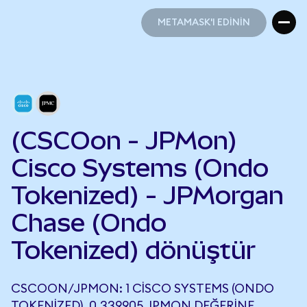
METAMASK'I EDİNİN
METAMASK'I EDİNİN
(CSCOon - JPMon)
Cisco Systems (Ondo
Tokenized) - JPMorgan
Chase (Ondo
Tokenized) dönüştür
CSCOON/JPMON: 1 CISCO SYSTEMS (ONDO
TOKENIZED), 0,339905 JPMON DEĞERINE