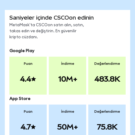
Saniyeler içinde CSCOon edinin
MetaMask'ta CSCOon satın alın, satın,
takas edin ve değiştirin. En güvenilir
kripto cüzdanı.
Google Play
Puan
İndirme
Değerlendirme
4.4
10M+
483.8K
App Store
Puan
İndirme
Değerlendirme
4.7
50M+
75.8K