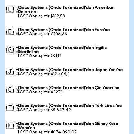
Cisco Systems (Ondo Tokenized)'dan Amerikan
🇺🇸
Doları'na
1 CSCOon eşittir $122,58
Cisco Systems (Ondo Tokenized)'dan Euro'na
🇪🇺
1 CSCOon eşittir €106,38
Cisco Systems (Ondo Tokenized)'dan İngiliz
🇬🇧
Sterlini'na
1 CSCOon eşittir £91,12
Cisco Systems (Ondo Tokenized)'dan Japon Yeni'na
🇯🇵
1 CSCOon eşittir ¥19.408,2
Cisco Systems (Ondo Tokenized)'dan Çin Yuanı'na
🇨🇳
1 CSCOon eşittir ¥827,11
Cisco Systems (Ondo Tokenized)'dan Türk Lirası'na
🇹🇷
1 CSCOon eşittir ₺5.847,42
Cisco Systems (Ondo Tokenized)'dan Güney Kore
🇰🇷
Wonu'na
1 CSCOon eşittir ₩174.090,02