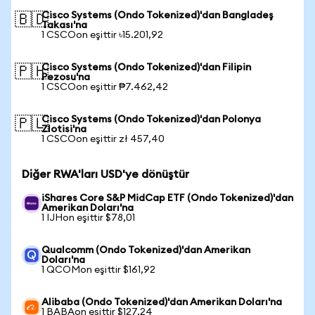
Cisco Systems (Ondo Tokenized)'dan Bangladeş
🇧🇩
Takası'na
1 CSCOon eşittir ৳15.201,92
Cisco Systems (Ondo Tokenized)'dan Filipin
🇵🇭
Pezosu'na
1 CSCOon eşittir ₱7.462,42
Cisco Systems (Ondo Tokenized)'dan Polonya
🇵🇱
Zlotisi'na
1 CSCOon eşittir zł 457,40
Diğer RWA'ları USD'ye dönüştür
iShares Core S&P MidCap ETF (Ondo Tokenized)'dan
Amerikan Doları'na
1 IJHon eşittir $78,01
Qualcomm (Ondo Tokenized)'dan Amerikan
Doları'na
1 QCOMon eşittir $161,92
Alibaba (Ondo Tokenized)'dan Amerikan Doları'na
1 BABAon eşittir $127,24