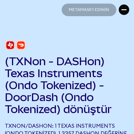
METAMASK'I EDİNİN
METAMASK'I EDİNİN
(TXNon - DASHon)
Texas Instruments
(Ondo Tokenized) -
DoorDash (Ondo
Tokenized) dönüştür
TXNON/DASHON: 1 TEXAS INSTRUMENTS
(ONDO TOKENIZED), 1,3357 DASHON DEĞERINE