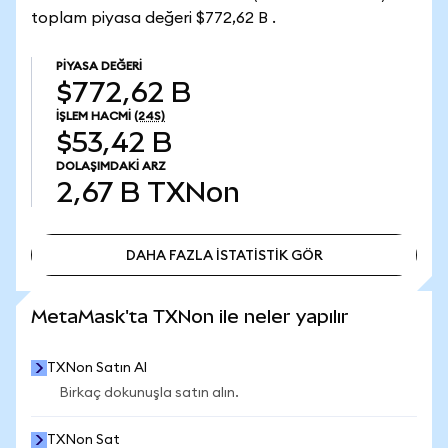
toplam piyasa değeri $772,62 B .
PIYASA DEĞERI
$772,62 B
İŞLEM HACMI
(24S)
$53,42 B
DOLAŞIMDAKI ARZ
2,67 B
TXNon
DAHA FAZLA İSTATİSTİK GÖR
DAHA FAZLA İSTATİSTİK GÖR
MetaMask'ta TXNon ile neler yapılır
TXNon Satın Al
Birkaç dokunuşla satın alın.
TXNon Sat