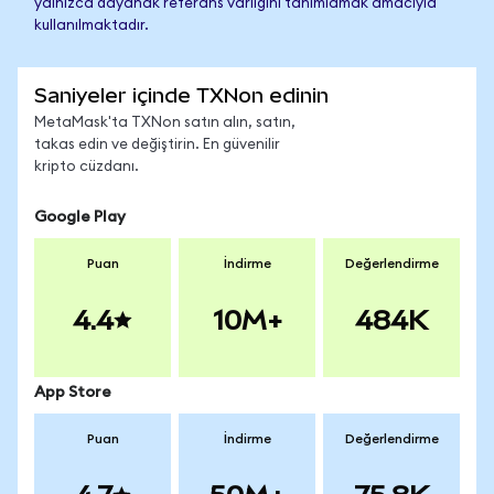
yalnızca dayanak referans varlığını tanımlamak amacıyla
kullanılmaktadır.
Saniyeler içinde TXNon edinin
MetaMask'ta TXNon satın alın, satın,
takas edin ve değiştirin. En güvenilir
kripto cüzdanı.
Google Play
Puan
İndirme
Değerlendirme
4.4
10M+
484K
App Store
Puan
İndirme
Değerlendirme