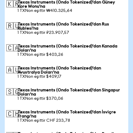
Texas Instruments (Ondo Tokenized)'dan Güney
🇰🇷
Kore Wonu'na
1 TXNon eşittir ₩410.325,64
Texas Instruments (Ondo Tokenized)'dan Rus
🇷🇺
Rublesi'na
1 TXNon eşittir ₽23.907,57
Texas Instruments (Ondo Tokenized)'dan Kanada
🇨🇦
Doları'na
1 TXNon eşittir $403,26
Texas Instruments (Ondo Tokenized)'dan
🇦🇺
Avustralya Doları'na
1 TXNon eşittir $409,17
Texas Instruments (Ondo Tokenized)'dan Singapur
🇸🇬
Doları'na
1 TXNon eşittir $370,06
Texas Instruments (Ondo Tokenized)'dan İsviçre
🇨🇭
Frangı'na
1 TXNon eşittir CHF 233,78