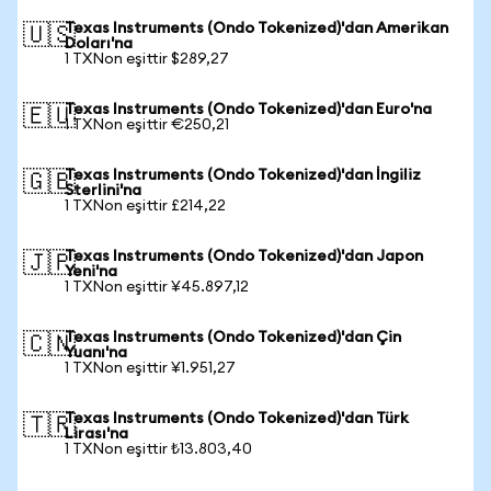
Texas Instruments (Ondo Tokenized)'dan Amerikan
🇺🇸
Doları'na
1 TXNon eşittir $289,27
Texas Instruments (Ondo Tokenized)'dan Euro'na
🇪🇺
1 TXNon eşittir €250,21
Texas Instruments (Ondo Tokenized)'dan İngiliz
🇬🇧
Sterlini'na
1 TXNon eşittir £214,22
Texas Instruments (Ondo Tokenized)'dan Japon
🇯🇵
Yeni'na
1 TXNon eşittir ¥45.897,12
Texas Instruments (Ondo Tokenized)'dan Çin
🇨🇳
Yuanı'na
1 TXNon eşittir ¥1.951,27
Texas Instruments (Ondo Tokenized)'dan Türk
🇹🇷
Lirası'na
1 TXNon eşittir ₺13.803,40