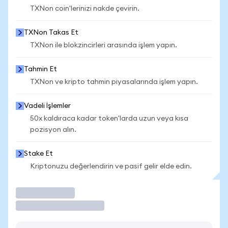
TXNon coin'lerinizi nakde çevirin.
TXNon Takas Et
TXNon ile blokzincirleri arasında işlem yapın.
Tahmin Et
TXNon ve kripto tahmin piyasalarında işlem yapın.
Vadeli İşlemler
50x kaldıraca kadar token'larda uzun veya kısa
pozisyon alın.
Stake Et
Kriptonuzu değerlendirin ve pasif gelir elde edin.
İşlem Yap