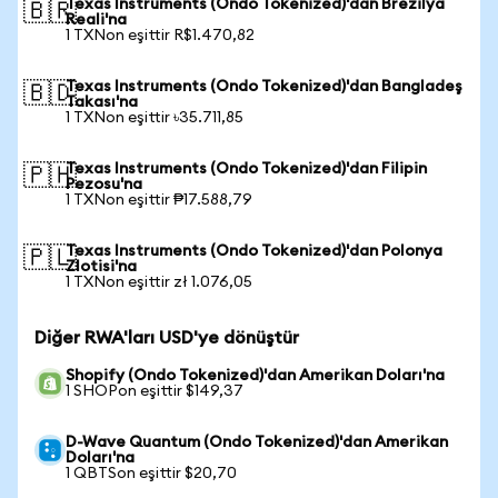
Texas Instruments (Ondo Tokenized)'dan Brezilya
🇧🇷
Reali'na
1 TXNon eşittir R$1.470,82
Texas Instruments (Ondo Tokenized)'dan Bangladeş
🇧🇩
Takası'na
1 TXNon eşittir ৳35.711,85
Texas Instruments (Ondo Tokenized)'dan Filipin
🇵🇭
Pezosu'na
1 TXNon eşittir ₱17.588,79
Texas Instruments (Ondo Tokenized)'dan Polonya
🇵🇱
Zlotisi'na
1 TXNon eşittir zł 1.076,05
Diğer RWA'ları USD'ye dönüştür
Shopify (Ondo Tokenized)'dan Amerikan Doları'na
1 SHOPon eşittir $149,37
D-Wave Quantum (Ondo Tokenized)'dan Amerikan
Doları'na
1 QBTSon eşittir $20,70