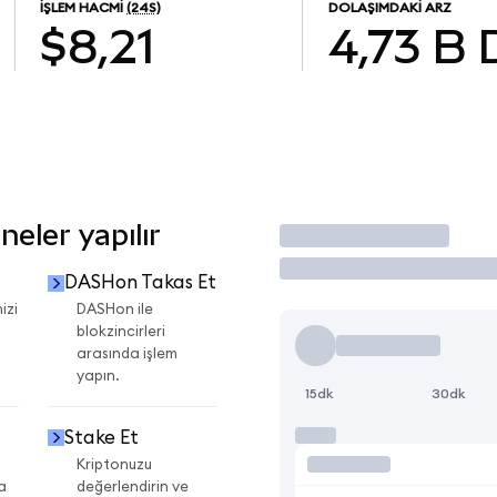
İŞLEM HACMI
(24S)
DOLAŞIMDAKI ARZ
$8,21
4,73 B
eler yapılır
İşlem Yap
DASHon Takas Et
izi
DASHon ile
blokzincirleri
arasında işlem
yapın.
15dk
30dk
Stake Et
Kriptonuzu
a
değerlendirin ve