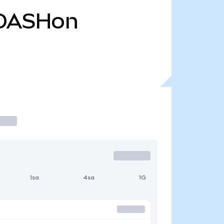
DASHon
1sa
4sa
1G