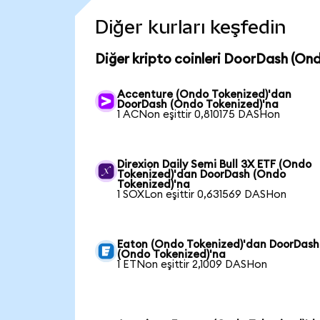
Diğer kurları keşfedin
Diğer kripto coinleri DoorDash (Ond
Accenture (Ondo Tokenized)'dan
DoorDash (Ondo Tokenized)'na
1 ACNon eşittir 0,810175 DASHon
Direxion Daily Semi Bull 3X ETF (Ondo
Tokenized)'dan DoorDash (Ondo
Tokenized)'na
1 SOXLon eşittir 0,631569 DASHon
Eaton (Ondo Tokenized)'dan DoorDash
(Ondo Tokenized)'na
1 ETNon eşittir 2,1009 DASHon