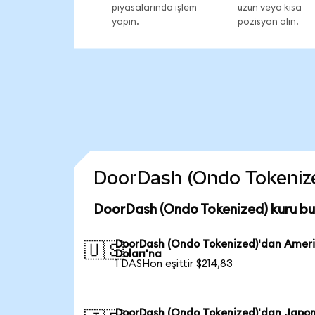
piyasalarında işlem
uzun veya kısa
yapın.
pozisyon alın.
DoorDash (Ondo Tokenized)
DoorDash (Ondo Tokenized) kuru bu
DoorDash (Ondo Tokenized)'dan Amer
🇺🇸
Doları'na
1 DASHon eşittir $214,83
DoorDash (Ondo Tokenized)'dan Japo