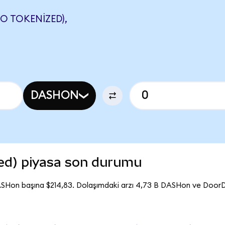
 TOKENIZED),
DASHON
ed) piyasa son durumu
ASHon başına $214,83. Dolaşımdaki arzı 4,73 B DASHon ve Door