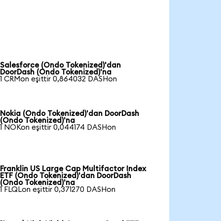
Salesforce (Ondo Tokenized)'dan
DoorDash (Ondo Tokenized)'na
1 CRMon eşittir 0,864032 DASHon
Nokia (Ondo Tokenized)'dan DoorDash
(Ondo Tokenized)'na
1 NOKon eşittir 0,044174 DASHon
Franklin US Large Cap Multifactor Index
ETF (Ondo Tokenized)'dan DoorDash
(Ondo Tokenized)'na
1 FLQLon eşittir 0,371270 DASHon