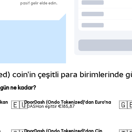
pasif gelir elde edin.
 coin'in çeşitli para birimlerinde 
gün ne kadar?
ikan
DoorDash (Ondo Tokenized)'dan Euro'na
🇪🇺
🇬
1 DASHon eşittir €185,87
n
DoorDash (Ondo Tokenized)'dan Çin