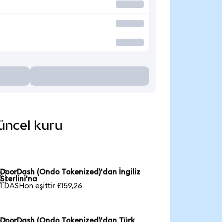
güncel kuru
DoorDash (Ondo Tokenized)'dan İngiliz

Sterlini'na
1 DASHon eşittir £159,26
DoorDash (Ondo Tokenized)'dan Türk