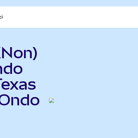
ci
XNon)
ndo
Texas
(Ondo