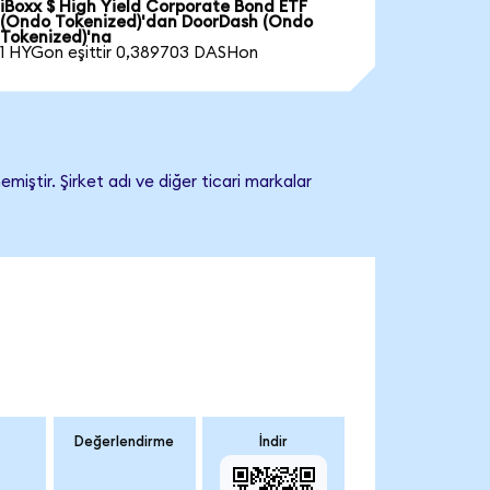
iBoxx $ High Yield Corporate Bond ETF
(Ondo Tokenized)'dan DoorDash (Ondo
Tokenized)'na
1 HYGon eşittir 0,389703 DASHon
ştir. Şirket adı ve diğer ticari markalar
Değerlendirme
İndir