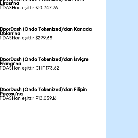

Lirası'na
1 DASHon eşittir ₺10.247,76
DoorDash (Ondo Tokenized)'dan Kanada

Doları'na
1 DASHon eşittir $299,68
DoorDash (Ondo Tokenized)'dan İsviçre

Frangı'na
1 DASHon eşittir CHF 173,62
DoorDash (Ondo Tokenized)'dan Filipin

Pezosu'na
1 DASHon eşittir ₱13.059,16