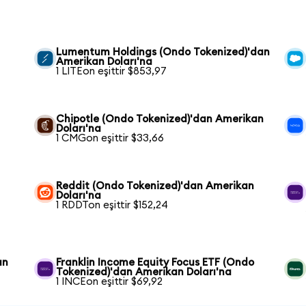
Lumentum Holdings (Ondo Tokenized)'dan
Amerikan Doları'na
1 LITEon eşittir $853,97
Chipotle (Ondo Tokenized)'dan Amerikan
Doları'na
1 CMGon eşittir $33,66
n
Reddit (Ondo Tokenized)'dan Amerikan
Doları'na
1 RDDTon eşittir $152,24
an
Franklin Income Equity Focus ETF (Ondo
Tokenized)'dan Amerikan Doları'na
1 INCEon eşittir $69,92