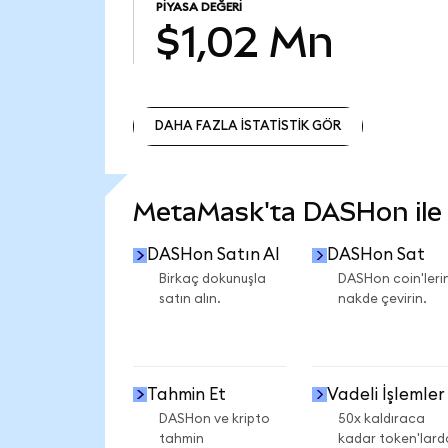
PIYASA DEĞERI
$1,02 Mn
DAHA FAZLA İSTATİSTİK GÖR
DAHA FAZLA İSTATİSTİK GÖR
MetaMask'ta DASHon ile n
DASHon Satın Al
DASHon Sat
Birkaç dokunuşla
DASHon coin'lerin
satın alın.
nakde çevirin.
Tahmin Et
Vadeli İşlemler
DASHon ve kripto
50x kaldıraca
tahmin
kadar token'lard