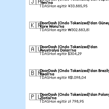
🇯🇵
Yeni'na
1 DASHon eşittir ¥33.885,95
DoorDash (Ondo Tokenized)'dan Güne
🇰🇷
Kore Wonu'na
1 DASHon eşittir ₩302.883,81
DoorDash (Ondo Tokenized)'dan
🇦🇺
Avustralya Doları'na
1 DASHon eşittir $304,29
DoorDash (Ondo Tokenized)'dan Brezil
🇧🇷
Reali'na
1 DASHon eşittir R$1.098,04
DoorDash (Ondo Tokenized)'dan Polon
🇵🇱
Zlotisi'na
1 DASHon eşittir zł 798,95