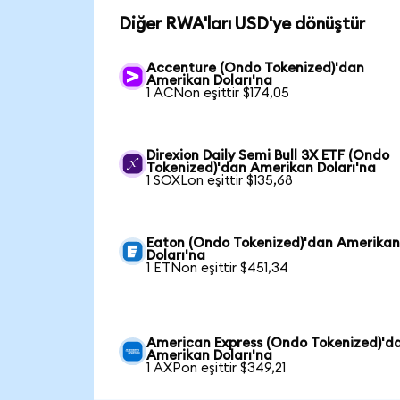
Diğer RWA'ları USD'ye dönüştür
Accenture (Ondo Tokenized)'dan
Amerikan Doları'na
1 ACNon eşittir $174,05
Direxion Daily Semi Bull 3X ETF (Ondo
Tokenized)'dan Amerikan Doları'na
1 SOXLon eşittir $135,68
Eaton (Ondo Tokenized)'dan Amerika
Doları'na
1 ETNon eşittir $451,34
American Express (Ondo Tokenized)'d
Amerikan Doları'na
1 AXPon eşittir $349,21