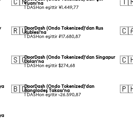
🇨🇳
🇹
Yuanı'na
1 DASHon eşittir ¥1.449,77
y
DoorDash (Ondo Tokenized)'dan Rus
🇷🇺
🇨
Rublesi'na
1 DASHon eşittir ₽17.680,87
DoorDash (Ondo Tokenized)'dan Singapur
🇸🇬
🇨
Doları'na
1 DASHon eşittir $274,68
ya
DoorDash (Ondo Tokenized)'dan
🇧🇩
🇵
Bangladeş Takası'na
1 DASHon eşittir ৳26.590,87
ya