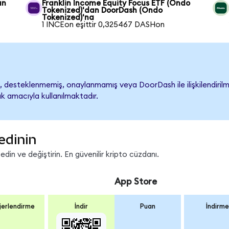
an
Franklin Income Equity Focus ETF (Ondo
Tokenized)'dan DoorDash (Ondo
Tokenized)'na
1 INCEon eşittir 0,325467 DASHon
desteklenmemiş, onaylanmamış veya DoorDash ile ilişkilendirilmemi
k amacıyla kullanılmaktadır.
edinin
in ve değiştirin. En güvenilir kripto cüzdanı.
App Store
erlendirme
İndir
Puan
İndirme