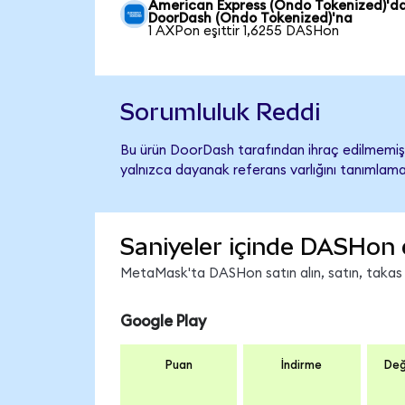
American Express (Ondo Tokenized)'d
DoorDash (Ondo Tokenized)'na
1 AXPon eşittir 1,6255 DASHon
Sorumluluk Reddi
Bu ürün DoorDash tarafından ihraç edilmemiş, 
yalnızca dayanak referans varlığını tanımlama
Saniyeler içinde DASHon 
MetaMask'ta DASHon satın alın, satın, takas ed
Google Play
Puan
İndirme
Değ