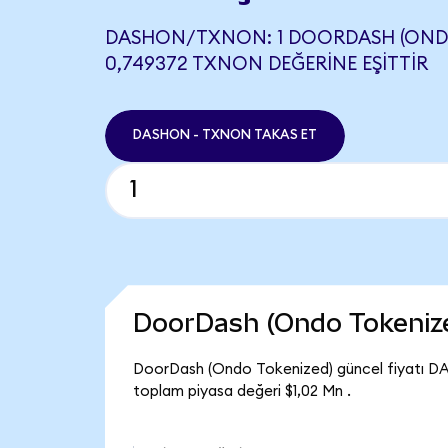
DASHON/TXNON: 1 DOORDASH (ONDO
0,749372 TXNON DEĞERINE EŞITTIR
DASHON - TXNON TAKAS ET
DoorDash (Ondo Tokeniz
DoorDash (Ondo Tokenized) güncel fiyatı D
toplam piyasa değeri $1,02 Mn .