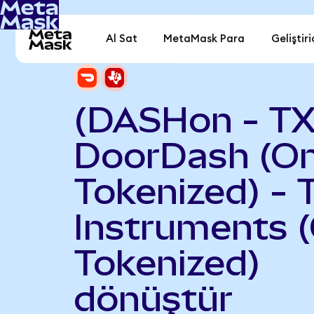
Al Sat
MetaMask Para
Geliştiri
(DASHon - T
DoorDash (O
Tokenized) - 
Instruments 
Tokenized)
dönüştür