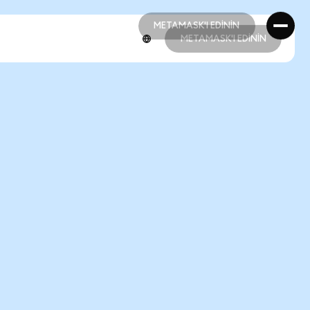
METAMASK'I EDİNİN
METAMASK'I EDİNİN
METAMASK'I EDİNİN
METAMASK'I EDİNİN