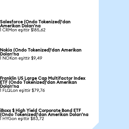
Salesforce (Ondo Tokenized)'dan
Amerikan Doları'na
1 CRMon eşittir $185,62
Nokia (Ondo Tokenized)'dan Amerikan
Doları'na
1 NOKon eşittir $9,49
Franklin US Large Cap Multifactor Index
ETF (Ondo Tokenized)'dan Amerikan
Doları'na
1 FLQLon eşittir $79,76
iBoxx $ High Yield Corporate Bond ETF
(Ondo Tokenized)'dan Amerikan Doları'na
1 HYGon eşittir $83,72