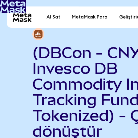
Al Sat
MetaMask Para
Geliştiri
(DBCon - CNY
Invesco DB
Commodity I
Tracking Fun
Tokenized) - 
dönüştür