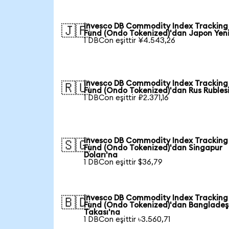
Invesco DB Commodity Index Tracking
🇯🇵
Fund (Ondo Tokenized)'dan Japon Yen
1 DBCon eşittir ¥4.543,26
Invesco DB Commodity Index Tracking
🇷🇺
Fund (Ondo Tokenized)'dan Rus Rubles
1 DBCon eşittir ₽2.371,16
Invesco DB Commodity Index Tracking
🇸🇬
Fund (Ondo Tokenized)'dan Singapur
Doları'na
1 DBCon eşittir $36,79
Invesco DB Commodity Index Tracking
🇧🇩
Fund (Ondo Tokenized)'dan Bangladeş
Takası'na
1 DBCon eşittir ৳3.560,71