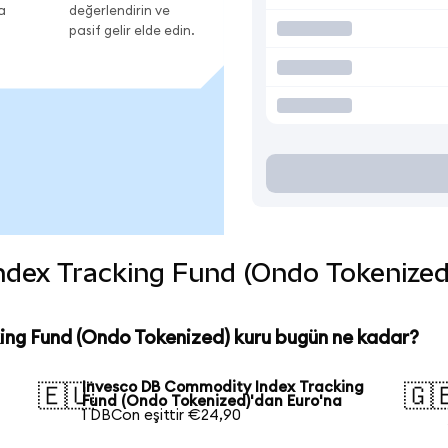
a
değerlendirin ve
pasif gelir elde edin.
ex Tracking Fund (Ondo Tokenized) c
ng Fund (Ondo Tokenized) kuru bugün ne kadar?
Invesco DB Commodity Index Tracking
🇪🇺
🇬
Fund (Ondo Tokenized)'dan Euro'na
1 DBCon eşittir €24,90