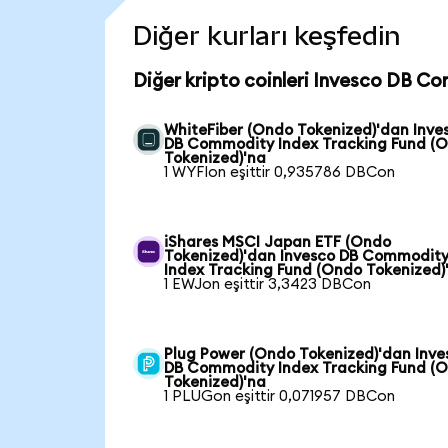
Diğer kurları keşfedin
Diğer kripto coinleri Invesco DB C
WhiteFiber (Ondo Tokenized)'dan Inve
DB Commodity Index Tracking Fund (
Tokenized)'na
1 WYFIon eşittir 0,935786 DBCon
iShares MSCI Japan ETF (Ondo
Tokenized)'dan Invesco DB Commodit
Index Tracking Fund (Ondo Tokenized)
1 EWJon eşittir 3,3423 DBCon
Plug Power (Ondo Tokenized)'dan Inve
DB Commodity Index Tracking Fund (
Tokenized)'na
1 PLUGon eşittir 0,071957 DBCon