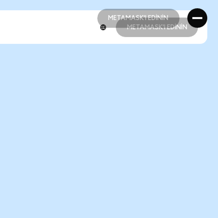
METAMASK'I EDİNİN
METAMASK'I EDİNİN
METAMASK'I EDİNİN
METAMASK'I EDİNİN