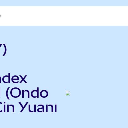
ci
)
ndex
d (Ondo
Çin Yuanı