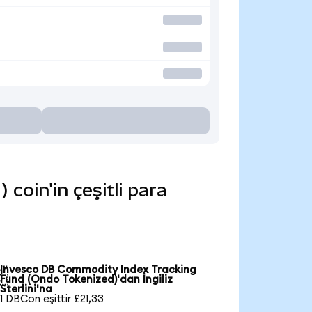
oin'in çeşitli para
Invesco DB Commodity Index Tracking

Fund (Ondo Tokenized)'dan İngiliz
Sterlini'na
1 DBCon eşittir £21,33