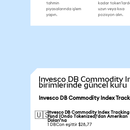
tahmin
kadar token'lard
piyasalarında işlem
uzun veya kısa
yapın.
pozisyon alın.
Invesco DB Commodity Ind
birimlerinde güncel kuru
Invesco DB Commodity Index Tracki
Invesco DB Commodity Index Tracking
🇺🇸
Fund (Ondo Tokenized)'dan Amerikan
Doları'na
1 DBCon eşittir $28,77