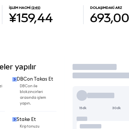
İŞLEM HACMI
(24S)
DOLAŞIMDAKI ARZ
¥159,44
693,0
er yapılır
İşlem Yap
DBCon Takas Et
zi
DBCon ile
blokzincirleri
arasında işlem
yapın.
15dk
30dk
Stake Et
Kriptonuzu