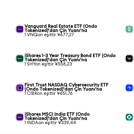
Vanguard Real Estate ETF (Ondo
Tokenized)'dan Çin Yuanı'na
1 VNQon eşittir ¥677,27
iShares 1-3 Year Treasury Bond ETF (Ondo
Tokenized)'dan Çin Yuanı'na
1 SHYon eşittir ¥558,23
First Trust NASDAQ Cybersecurity ETF
(Ondo Tokenized)'dan Çin Yuanı'na
1 CIBRon eşittir ¥651,76
iShares MSCI India ETF (Ondo
Tokenized)'dan Çin Yuanı'na
1 INDAon eşittir ¥339,44