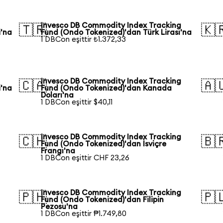
Invesco DB Commodity Index Tracking
🇹🇷
🇰
i'na
Fund (Ondo Tokenized)'dan Türk Lirası'na
1 DBCon eşittir ₺1.372,33
Invesco DB Commodity Index Tracking
🇨🇦
🇦
i'na
Fund (Ondo Tokenized)'dan Kanada
Doları'na
1 DBCon eşittir $40,11
Invesco DB Commodity Index Tracking
🇨🇭
🇧
Fund (Ondo Tokenized)'dan İsviçre
Frangı'na
1 DBCon eşittir CHF 23,26
Invesco DB Commodity Index Tracking
🇵🇭
🇵
Fund (Ondo Tokenized)'dan Filipin
Pezosu'na
1 DBCon eşittir ₱1.749,80