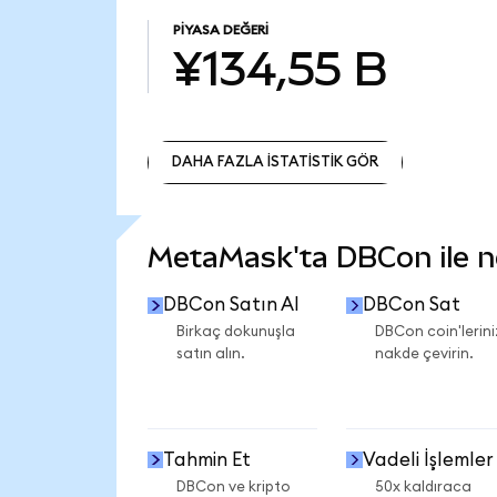
PIYASA DEĞERI
¥134,55 B
DAHA FAZLA İSTATİSTİK GÖR
DAHA FAZLA İSTATİSTİK GÖR
MetaMask'ta DBCon ile nel
DBCon Satın Al
DBCon Sat
Birkaç dokunuşla
DBCon coin'lerini
satın alın.
nakde çevirin.
Tahmin Et
Vadeli İşlemler
DBCon ve kripto
50x kaldıraca