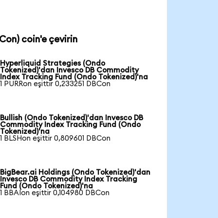
on) coin'e çevirin
Hyperliquid Strategies (Ondo
Tokenized)'dan Invesco DB Commodity
Index Tracking Fund (Ondo Tokenized)'na
1 PURRon eşittir 0,233251 DBCon
Bullish (Ondo Tokenized)'dan Invesco DB
Commodity Index Tracking Fund (Ondo
Tokenized)'na
1 BLSHon eşittir 0,809601 DBCon
BigBear.ai Holdings (Ondo Tokenized)'dan
Invesco DB Commodity Index Tracking
Fund (Ondo Tokenized)'na
1 BBAIon eşittir 0,104980 DBCon