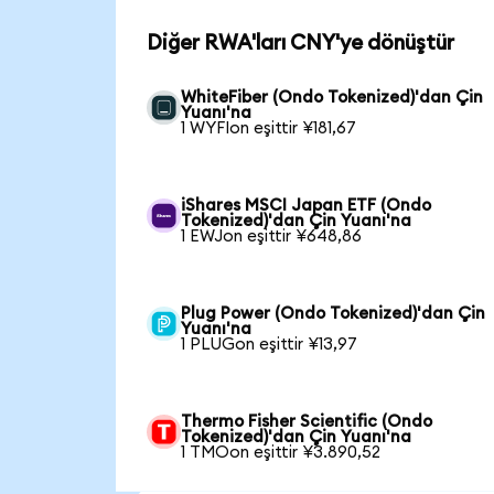
Diğer RWA'ları CNY'ye dönüştür
WhiteFiber (Ondo Tokenized)'dan Çin
Yuanı'na
1 WYFIon eşittir ¥181,67
iShares MSCI Japan ETF (Ondo
Tokenized)'dan Çin Yuanı'na
1 EWJon eşittir ¥648,86
Plug Power (Ondo Tokenized)'dan Çin
Yuanı'na
1 PLUGon eşittir ¥13,97
Thermo Fisher Scientific (Ondo
Tokenized)'dan Çin Yuanı'na
1 TMOon eşittir ¥3.890,52