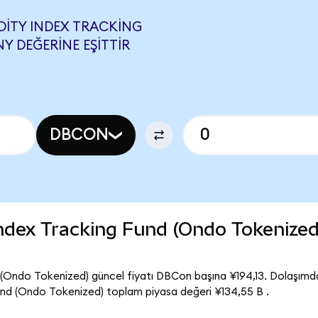
ITY INDEX TRACKING
NY DEĞERINE EŞITTIR
DBCON
dex Tracking Fund (Ondo Tokenized
Ondo Tokenized) güncel fiyatı DBCon başına ¥194,13. Dolaşımd
d (Ondo Tokenized) toplam piyasa değeri ¥134,55 B .