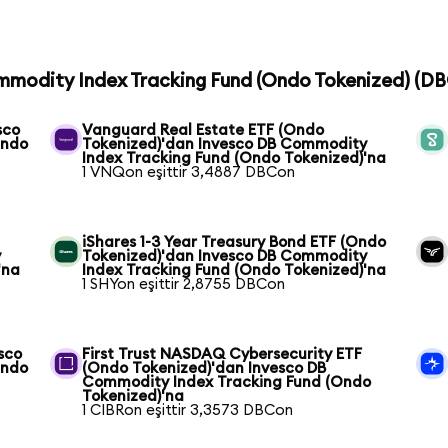
ommodity Index Tracking Fund (Ondo Tokenized) (DBC
sco
Vanguard Real Estate ETF (Ondo
Ondo
Tokenized)'dan Invesco DB Commodity
Index Tracking Fund (Ondo Tokenized)'na
1 VNQon eşittir 3,4887 DBCon
iShares 1-3 Year Treasury Bond ETF (Ondo
y
Tokenized)'dan Invesco DB Commodity
'na
Index Tracking Fund (Ondo Tokenized)'na
1 SHYon eşittir 2,8755 DBCon
sco
First Trust NASDAQ Cybersecurity ETF
Ondo
(Ondo Tokenized)'dan Invesco DB
Commodity Index Tracking Fund (Ondo
Tokenized)'na
1 CIBRon eşittir 3,3573 DBCon