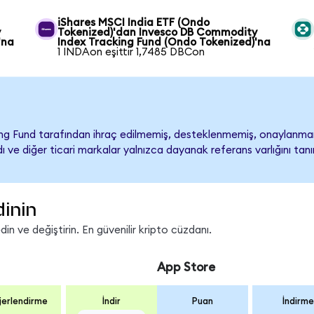
iShares MSCI India ETF (Ondo
y
Tokenized)'dan Invesco DB Commodity
'na
Index Tracking Fund (Ondo Tokenized)'na
1 INDAon eşittir 1,7485 DBCon
ng Fund tarafından ihraç edilmemiş, desteklenmemiş, onaylan
t adı ve diğer ticari markalar yalnızca dayanak referans varlığını t
dinin
n ve değiştirin. En güvenilir kripto cüzdanı.
App Store
erlendirme
İndir
Puan
İndirme