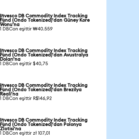
Invesco DB Commodity Index Tracking

Fund (Ondo Tokenized)'dan Güney Kore
Wonu'na
1 DBCon eşittir ₩40.559
Invesco DB Commodity Index Tracking

Fund (Ondo Tokenized)'dan Avustralya
Doları'na
1 DBCon eşittir $40,75
Invesco DB Commodity Index Tracking

Fund (Ondo Tokenized)'dan Brezilya
Reali'na
1 DBCon eşittir R$146,92
Invesco DB Commodity Index Tracking

Fund (Ondo Tokenized)'dan Polonya
Zlotisi'na
1 DBCon eşittir zł 107,01