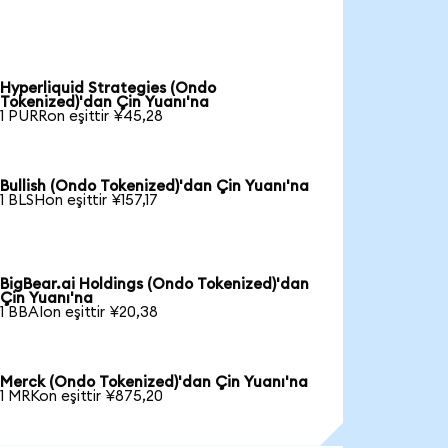
Hyperliquid Strategies (Ondo
Tokenized)'dan Çin Yuanı'na
1 PURRon eşittir ¥45,28
Bullish (Ondo Tokenized)'dan Çin Yuanı'na
1 BLSHon eşittir ¥157,17
BigBear.ai Holdings (Ondo Tokenized)'dan
Çin Yuanı'na
1 BBAIon eşittir ¥20,38
Merck (Ondo Tokenized)'dan Çin Yuanı'na
1 MRKon eşittir ¥875,20