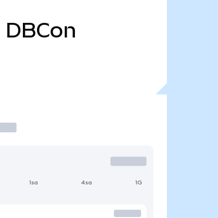
0
DBCon
1sa
4sa
1G