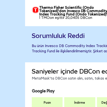
Thermo Fisher Scientific (Ondo
Tokenized)'dan Invesco DB Commodit
Index Tracking Fund (Ondo Tokenized)
1 TMOon eşittir 20,0405 DBCon
Sorumluluk Reddi
Bu ürün Invesco DB Commodity Index Tracki
Tracking Fund ile ilişkilendirilmemiştir. Şirke
Saniyeler içinde DBCon e
MetaMask'ta DBCon satın alın, satın, takas edi
Google Play
Puan
İndirme
Değ