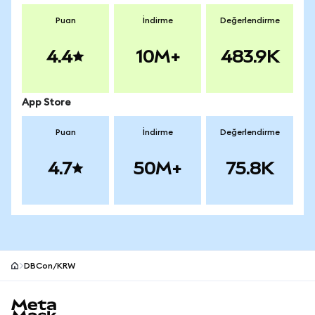
Puan
İndirme
Değerlendirme
4.4
10M+
483.9K
App Store
Puan
İndirme
Değerlendirme
4.7
50M+
75.8K
DBCon/KRW
MetaMask site alt bilgisi