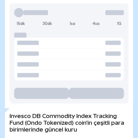
15dk
30dk
1sa
4sa
1G
Invesco DB Commodity Index Tracking
Fund (Ondo Tokenized) coin'in çeşitli para
birimlerinde güncel kuru