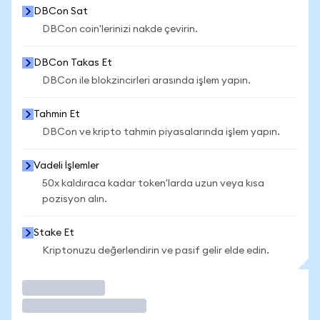
DBCon Sat
DBCon coin'lerinizi nakde çevirin.
DBCon Takas Et
DBCon ile blokzincirleri arasında işlem yapın.
Tahmin Et
DBCon ve kripto tahmin piyasalarında işlem yapın.
Vadeli İşlemler
50x kaldıraca kadar token'larda uzun veya kısa
pozisyon alın.
Stake Et
Kriptonuzu değerlendirin ve pasif gelir elde edin.
İşlem Yap