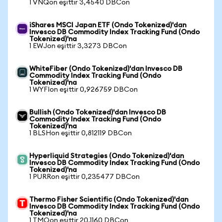
1 VNQon eşittir 3,4540 DBCon
iShares MSCI Japan ETF (Ondo Tokenized)'dan
Invesco DB Commodity Index Tracking Fund (Ondo
Tokenized)'na
1 EWJon eşittir 3,3273 DBCon
WhiteFiber (Ondo Tokenized)'dan Invesco DB
Commodity Index Tracking Fund (Ondo
Tokenized)'na
1 WYFIon eşittir 0,926759 DBCon
Bullish (Ondo Tokenized)'dan Invesco DB
Commodity Index Tracking Fund (Ondo
Tokenized)'na
1 BLSHon eşittir 0,812119 DBCon
Hyperliquid Strategies (Ondo Tokenized)'dan
Invesco DB Commodity Index Tracking Fund (Ondo
Tokenized)'na
1 PURRon eşittir 0,235477 DBCon
Thermo Fisher Scientific (Ondo Tokenized)'dan
Invesco DB Commodity Index Tracking Fund (Ondo
Tokenized)'na
1 TMOon eşittir 20,1160 DBCon