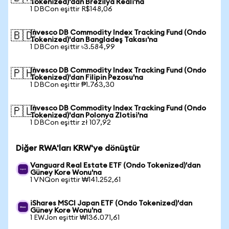
Tokenized)'dan Brezilya Reali'na
1 DBCon eşittir R$148,06
Invesco DB Commodity Index Tracking Fund (Ondo
🇧🇩
Tokenized)'dan Bangladeş Takası'na
1 DBCon eşittir ৳3.584,99
Invesco DB Commodity Index Tracking Fund (Ondo
🇵🇭
Tokenized)'dan Filipin Pezosu'na
1 DBCon eşittir ₱1.763,30
Invesco DB Commodity Index Tracking Fund (Ondo
🇵🇱
Tokenized)'dan Polonya Zlotisi'na
1 DBCon eşittir zł 107,92
Diğer RWA'ları KRW'ye dönüştür
Vanguard Real Estate ETF (Ondo Tokenized)'dan
Güney Kore Wonu'na
1 VNQon eşittir ₩141.252,61
iShares MSCI Japan ETF (Ondo Tokenized)'dan
Güney Kore Wonu'na
1 EWJon eşittir ₩136.071,61