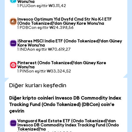
Wonu'na
1 PLUGon eşittir ₩3.111,42
Invesco Optimum Yld Dvsfd Cmd Str No K-1 ETF
(Ondo Tokenized)'dan Güney Kore Wonu'na
1 PDBCon eşittir ₩24.398,56
iShares MSCI India ETF (Ondo Tokenized)'dan Güney
Kore Wonu'na
1 INDAon eşittir ₩70.619,27
Pinterest (Ondo Tokenized)'dan Güney Kore
Wonu'na
1 PINSon eşittir ₩33.324,52
Diğer kurları keşfedin
Diğer kripto coinleri Invesco DB Commodity Index
Tracking Fund (Ondo Tokenized) (DBCon) coin'e
çevirin
Vanguard Real Estate ETF (Ondo Tokenized)'dan
Invesco DB Commodity Index Tracking Fund (Ondo
Tokenized)'na