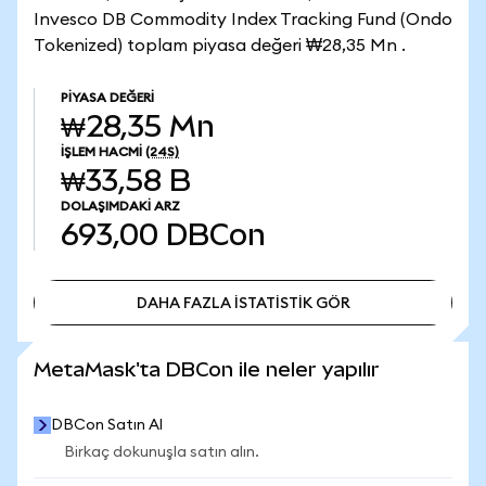
Invesco DB Commodity Index Tracking Fund (Ondo
Tokenized) toplam piyasa değeri ₩28,35 Mn .
PIYASA DEĞERI
₩28,35 Mn
İŞLEM HACMI
(24S)
₩33,58 B
DOLAŞIMDAKI ARZ
693,00
DBCon
DAHA FAZLA İSTATİSTİK GÖR
DAHA FAZLA İSTATİSTİK GÖR
MetaMask'ta DBCon ile neler yapılır
DBCon Satın Al
Birkaç dokunuşla satın alın.