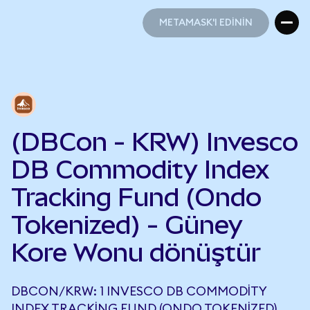
METAMASK'I EDİNİN
METAMASK'I EDİNİN
(DBCon - KRW) Invesco
DB Commodity Index
Tracking Fund (Ondo
Tokenized) - Güney
Kore Wonu dönüştür
DBCON/KRW: 1 INVESCO DB COMMODITY
INDEX TRACKING FUND (ONDO TOKENIZED),