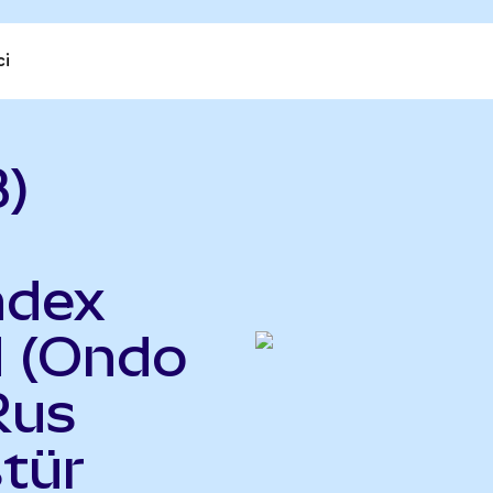
ci
)
ndex
d (Ondo
Rus
tür