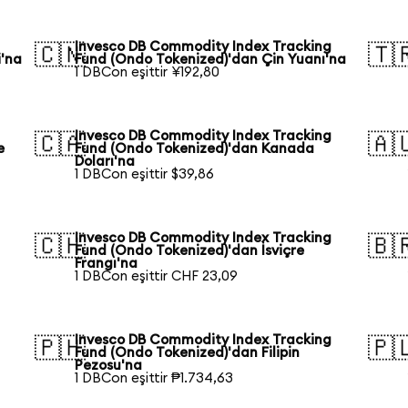
Invesco DB Commodity Index Tracking
🇨🇳
🇹
i'na
Fund (Ondo Tokenized)'dan Çin Yuanı'na
1 DBCon eşittir ¥192,80
Invesco DB Commodity Index Tracking
🇨🇦
🇦
e
Fund (Ondo Tokenized)'dan Kanada
Doları'na
1 DBCon eşittir $39,86
Invesco DB Commodity Index Tracking
🇨🇭
🇧
Fund (Ondo Tokenized)'dan İsviçre
Frangı'na
1 DBCon eşittir CHF 23,09
Invesco DB Commodity Index Tracking
🇵🇭
🇵
Fund (Ondo Tokenized)'dan Filipin
Pezosu'na
1 DBCon eşittir ₱1.734,63