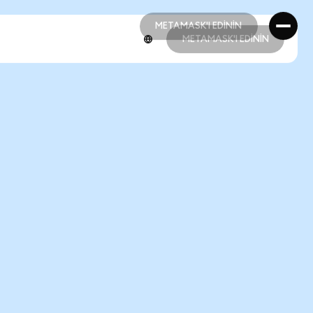
METAMASK'I EDİNİN
METAMASK'I EDİNİN
METAMASK'I EDİNİN
METAMASK'I EDİNİN