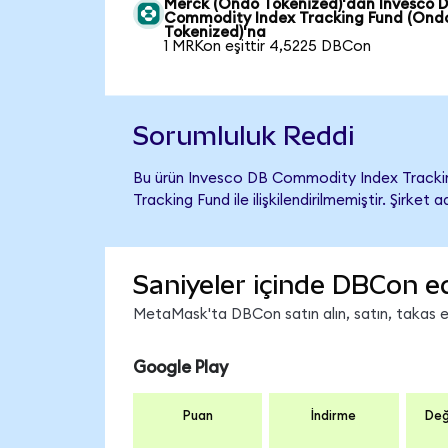
Merck (Ondo Tokenized)'dan Invesco 
Commodity Index Tracking Fund (Ond
Tokenized)'na
1 MRKon eşittir 4,5225 DBCon
Sorumluluk Reddi
Bu ürün Invesco DB Commodity Index Tracki
Tracking Fund ile ilişkilendirilmemiştir. Şirke
Saniyeler içinde DBCon e
MetaMask'ta DBCon satın alın, satın, takas edi
Google Play
Puan
İndirme
Değ