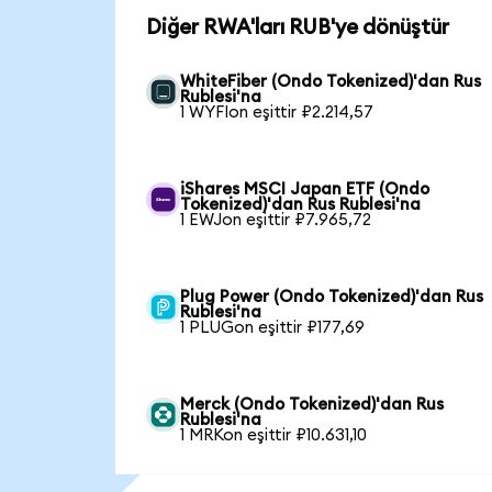
Diğer RWA'ları RUB'ye dönüştür
WhiteFiber (Ondo Tokenized)'dan Rus
Rublesi'na
1 WYFIon eşittir ₽2.214,57
iShares MSCI Japan ETF (Ondo
Tokenized)'dan Rus Rublesi'na
1 EWJon eşittir ₽7.965,72
Plug Power (Ondo Tokenized)'dan Rus
Rublesi'na
1 PLUGon eşittir ₽177,69
Merck (Ondo Tokenized)'dan Rus
Rublesi'na
1 MRKon eşittir ₽10.631,10