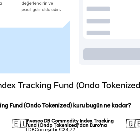
a
değerlendirin ve
pasif gelir elde edin.
ex Tracking Fund (Ondo Tokenized) c
ng Fund (Ondo Tokenized) kuru bugün ne kadar?
Invesco DB Commodity Index Tracking
🇪🇺
🇬
Fund (Ondo Tokenized)'dan Euro'na
1 DBCon eşittir €24,72