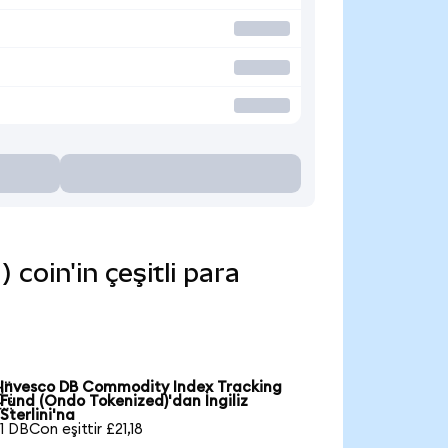
oin'in çeşitli para
Invesco DB Commodity Index Tracking

Fund (Ondo Tokenized)'dan İngiliz
Sterlini'na
1 DBCon eşittir £21,18