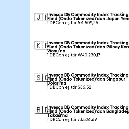
Invesco DB Commodity Index Tracking
🇯🇵
Fund (Ondo Tokenized)'dan Japon Yen
1 DBCon eşittir ¥4.509,25
Invesco DB Commodity Index Tracking
🇰🇷
Fund (Ondo Tokenized)'dan Güney Kor
Wonu'na
1 DBCon eşittir ₩40.230,17
Invesco DB Commodity Index Tracking
🇸🇬
Fund (Ondo Tokenized)'dan Singapur
Doları'na
1 DBCon eşittir $36,52
Invesco DB Commodity Index Tracking
🇧🇩
Fund (Ondo Tokenized)'dan Bangladeş
Takası'na
1 DBCon eşittir ৳3.526,69