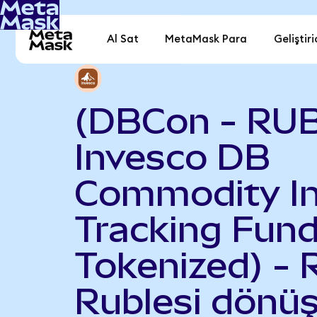
Al Sat
MetaMask Para
Geliştiri
(DBCon - RUB
Invesco DB
Commodity I
Tracking Fun
Tokenized) - 
Rublesi dönüş