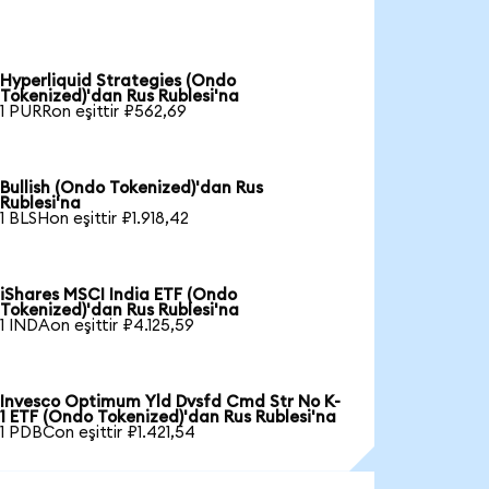
Hyperliquid Strategies (Ondo
Tokenized)'dan Rus Rublesi'na
1 PURRon eşittir ₽562,69
Bullish (Ondo Tokenized)'dan Rus
Rublesi'na
1 BLSHon eşittir ₽1.918,42
iShares MSCI India ETF (Ondo
Tokenized)'dan Rus Rublesi'na
1 INDAon eşittir ₽4.125,59
Invesco Optimum Yld Dvsfd Cmd Str No K-
1 ETF (Ondo Tokenized)'dan Rus Rublesi'na
1 PDBCon eşittir ₽1.421,54