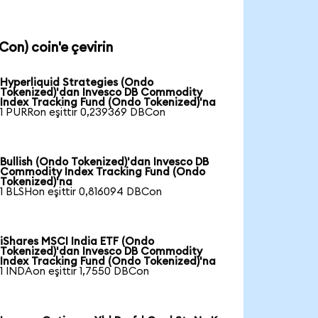
on) coin'e çevirin
Hyperliquid Strategies (Ondo
Tokenized)'dan Invesco DB Commodity
Index Tracking Fund (Ondo Tokenized)'na
1 PURRon eşittir 0,239369 DBCon
Bullish (Ondo Tokenized)'dan Invesco DB
Commodity Index Tracking Fund (Ondo
Tokenized)'na
1 BLSHon eşittir 0,816094 DBCon
iShares MSCI India ETF (Ondo
Tokenized)'dan Invesco DB Commodity
Index Tracking Fund (Ondo Tokenized)'na
1 INDAon eşittir 1,7550 DBCon