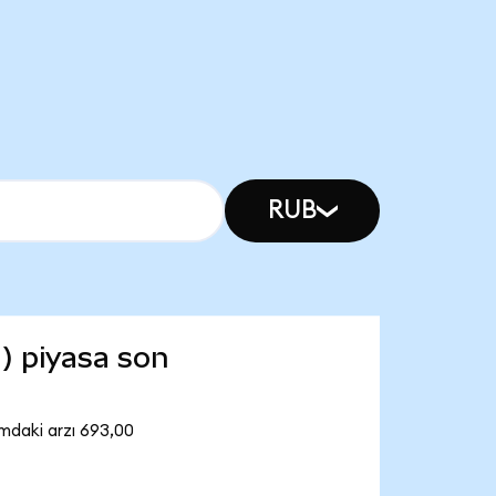
RUB
) piyasa son
mdaki arzı 693,00