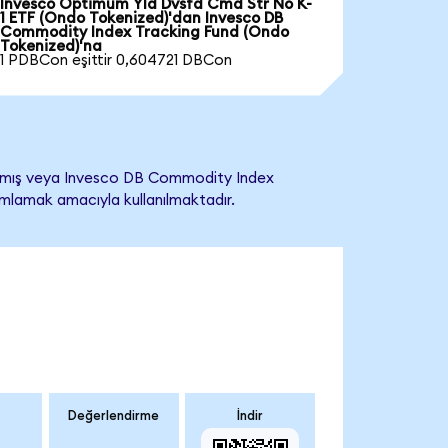
Invesco Optimum Yld Dvsfd Cmd Str No K-
1 ETF (Ondo Tokenized)'dan Invesco DB
Commodity Index Tracking Fund (Ondo
Tokenized)'na
1 PDBCon eşittir 0,604721 DBCon
mamış veya Invesco DB Commodity Index
anımlamak amacıyla kullanılmaktadır.
Değerlendirme
İndir