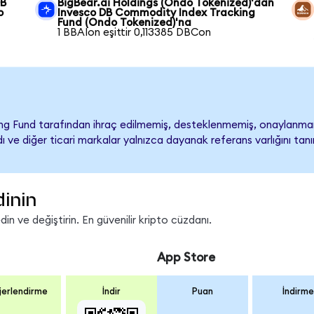
DB
BigBear.ai Holdings (Ondo Tokenized)'dan
o
Invesco DB Commodity Index Tracking
Fund (Ondo Tokenized)'na
1 BBAIon eşittir 0,113385 DBCon
ng Fund tarafından ihraç edilmemiş, desteklenmemiş, onaylan
t adı ve diğer ticari markalar yalnızca dayanak referans varlığını t
dinin
n ve değiştirin. En güvenilir kripto cüzdanı.
App Store
erlendirme
İndir
Puan
İndirme