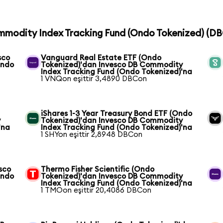
ommodity Index Tracking Fund (Ondo Tokenized) (DBC
sco
Vanguard Real Estate ETF (Ondo
Ondo
Tokenized)'dan Invesco DB Commodity
Index Tracking Fund (Ondo Tokenized)'na
1 VNQon eşittir 3,4890 DBCon
iShares 1-3 Year Treasury Bond ETF (Ondo
y
Tokenized)'dan Invesco DB Commodity
'na
Index Tracking Fund (Ondo Tokenized)'na
1 SHYon eşittir 2,8948 DBCon
sco
Thermo Fisher Scientific (Ondo
Ondo
Tokenized)'dan Invesco DB Commodity
Index Tracking Fund (Ondo Tokenized)'na
1 TMOon eşittir 20,4086 DBCon