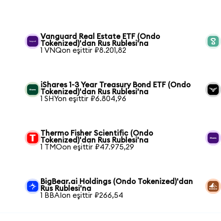
Vanguard Real Estate ETF (Ondo
Tokenized)'dan Rus Rublesi'na
1 VNQon eşittir ₽8.201,82
iShares 1-3 Year Treasury Bond ETF (Ondo
Tokenized)'dan Rus Rublesi'na
1 SHYon eşittir ₽6.804,96
Thermo Fisher Scientific (Ondo
Tokenized)'dan Rus Rublesi'na
1 TMOon eşittir ₽47.975,29
BigBear.ai Holdings (Ondo Tokenized)'dan
Rus Rublesi'na
1 BBAIon eşittir ₽266,54