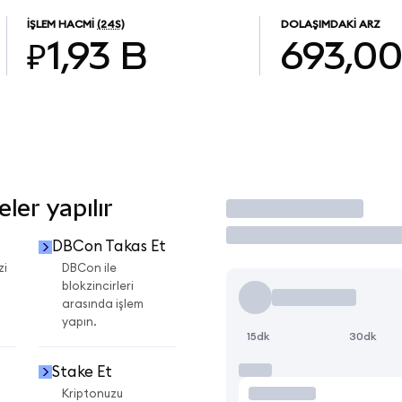
İŞLEM HACMI
(24S)
DOLAŞIMDAKI ARZ
₽1,93 B
693,0
er yapılır
İşlem Yap
DBCon Takas Et
zi
DBCon ile
blokzincirleri
arasında işlem
yapın.
15dk
30dk
Stake Et
Kriptonuzu