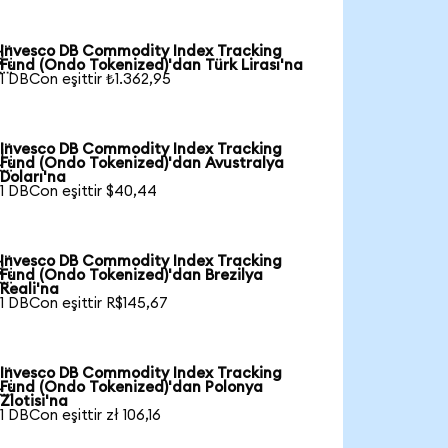
Invesco DB Commodity Index Tracking

Fund (Ondo Tokenized)'dan Türk Lirası'na
1 DBCon eşittir ₺1.362,95
Invesco DB Commodity Index Tracking

Fund (Ondo Tokenized)'dan Avustralya
Doları'na
1 DBCon eşittir $40,44
Invesco DB Commodity Index Tracking

Fund (Ondo Tokenized)'dan Brezilya
Reali'na
1 DBCon eşittir R$145,67
Invesco DB Commodity Index Tracking

Fund (Ondo Tokenized)'dan Polonya
Zlotisi'na
1 DBCon eşittir zł 106,16