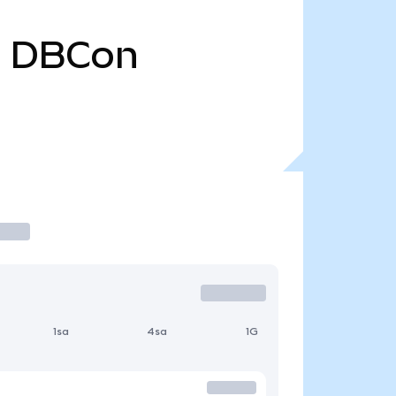
0
DBCon
1sa
4sa
1G