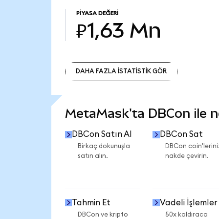
PIYASA DEĞERI
₽1,63 Mn
DAHA FAZLA İSTATİSTİK GÖR
DAHA FAZLA İSTATİSTİK GÖR
MetaMask'ta DBCon ile nel
DBCon Satın Al
DBCon Sat
Birkaç dokunuşla
DBCon coin'lerini
satın alın.
nakde çevirin.
Tahmin Et
Vadeli İşlemler
DBCon ve kripto
50x kaldıraca