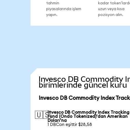
tahmin
kadar token'lard
piyasalarında işlem
uzun veya kısa
yapın.
pozisyon alın.
Invesco DB Commodity Ind
birimlerinde güncel kuru
Invesco DB Commodity Index Tracki
Invesco DB Commodity Index Tracking
🇺🇸
Fund (Ondo Tokenized)'dan Amerikan
Doları'na
1 DBCon eşittir $28,58