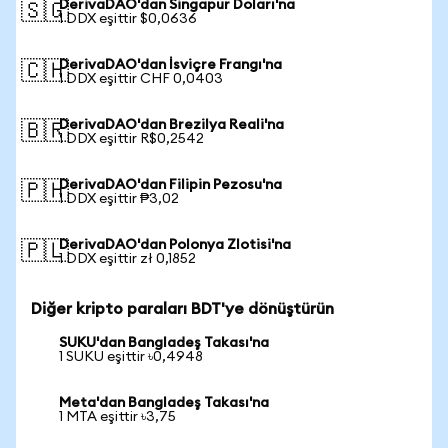
DerivaDAO'dan Singapur Doları'na
🇸🇬
1 DDX eşittir $0,0636
DerivaDAO'dan İsviçre Frangı'na
🇨🇭
1 DDX eşittir CHF 0,0403
DerivaDAO'dan Brezilya Reali'na
🇧🇷
1 DDX eşittir R$0,2542
DerivaDAO'dan Filipin Pezosu'na
🇵🇭
1 DDX eşittir ₱3,02
DerivaDAO'dan Polonya Zlotisi'na
🇵🇱
1 DDX eşittir zł 0,1852
Diğer kripto paraları BDT'ye dönüştürün
SUKU'dan Bangladeş Takası'na
1 SUKU eşittir ৳0,4948
Meta'dan Bangladeş Takası'na
1 MTA eşittir ৳3,75