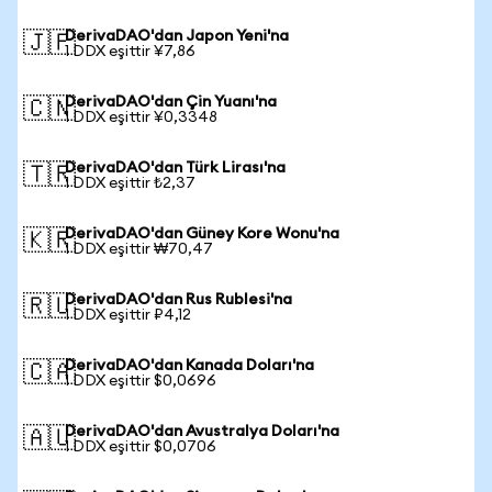
DerivaDAO'dan Japon Yeni'na
🇯🇵
1 DDX eşittir ¥7,86
DerivaDAO'dan Çin Yuanı'na
🇨🇳
1 DDX eşittir ¥0,3348
DerivaDAO'dan Türk Lirası'na
🇹🇷
1 DDX eşittir ₺2,37
DerivaDAO'dan Güney Kore Wonu'na
🇰🇷
1 DDX eşittir ₩70,47
DerivaDAO'dan Rus Rublesi'na
🇷🇺
1 DDX eşittir ₽4,12
DerivaDAO'dan Kanada Doları'na
🇨🇦
1 DDX eşittir $0,0696
DerivaDAO'dan Avustralya Doları'na
🇦🇺
1 DDX eşittir $0,0706