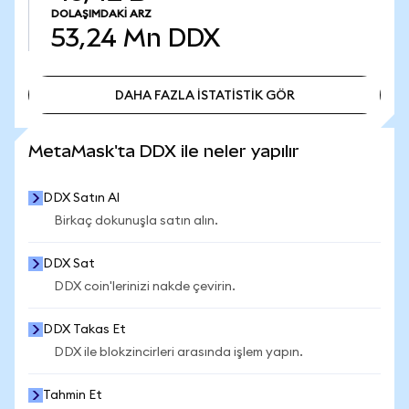
DOLAŞIMDAKI ARZ
53,24 Mn
DDX
DAHA FAZLA İSTATİSTİK GÖR
DAHA FAZLA İSTATİSTİK GÖR
MetaMask'ta DDX ile neler yapılır
DDX Satın Al
Birkaç dokunuşla satın alın.
DDX Sat
DDX coin'lerinizi nakde çevirin.
DDX Takas Et
DDX ile blokzincirleri arasında işlem yapın.
Tahmin Et