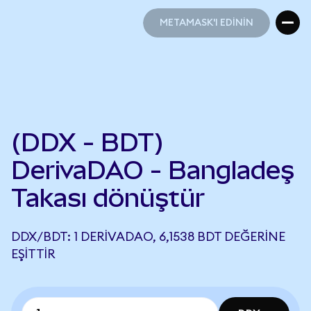
METAMASK'I EDİNİN
METAMASK'I EDİNİN
(DDX - BDT)
DerivaDAO - Bangladeş
Takası dönüştür
DDX/BDT: 1 DERIVADAO, 6,1538 BDT DEĞERINE
EŞITTIR