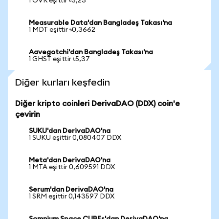
1 OVR eşittir ৳3,23
Measurable Data'dan Bangladeş Takası'na
1 MDT eşittir ৳0,3662
Aavegotchi'dan Bangladeş Takası'na
1 GHST eşittir ৳5,37
Diğer kurları keşfedin
Diğer kripto coinleri DerivaDAO (DDX) coin'e
çevirin
SUKU'dan DerivaDAO'na
1 SUKU eşittir 0,080407 DDX
Meta'dan DerivaDAO'na
1 MTA eşittir 0,609591 DDX
Serum'dan DerivaDAO'na
1 SRM eşittir 0,143597 DDX