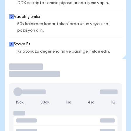
DDX ve kripto tahmin piyasalarında işlem yapın.
Vadeli İşlemler
50x kaldıraca kadar token'larda uzun veya kısa
pozisyon alın.
Stake Et
Kriptonuzu değerlendirin ve pasif gelir elde edin.
İşlem Yap
15dk
30dk
1sa
4sa
1G