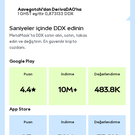
Aavegotchi'dan DerivaDAO'na
1 GHST eşittir 0,873133 DDX
Saniyeler içinde DDX edinin
MetaMask'ta DDX satın alın, satın, takas
edin ve değiştirin. En güvenilir kripto
cüzdanı.
Google Play
Puan
İndirme
Değerlendirme
4.4
10M+
483.8K
App Store
Puan
İndirme
Değerlendirme