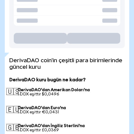
DerivaDAO coin'in çeşitli para birimlerinde
güncel kuru
DerivaDAO kuru bugün ne kadar?
DerivaDAO'dan Amerikan Doları'na
🇺🇸
1 DDX eşittir $0,0496
DerivaDAO'dan Euro'na
🇪🇺
1 DDX eşittir €0,0431
DerivaDAO'dan İngiliz Sterlini'na
🇬🇧
1 DDX eşittir £0,0369