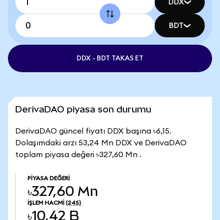
DDX
BDT
DDX - BDT TAKAS ET
DerivaDAO piyasa son durumu
DerivaDAO güncel fiyatı DDX başına ৳6,15.
Dolaşımdaki arzı 53,24 Mn DDX ve DerivaDAO
toplam piyasa değeri ৳327,60 Mn .
PIYASA DEĞERI
৳327,60 Mn
İŞLEM HACMI
(24S)
৳10,42 B