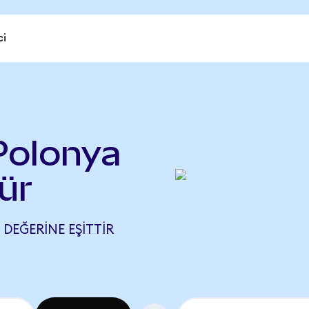
ci
Polonya
ür
 DEĞERINE EŞITTIR