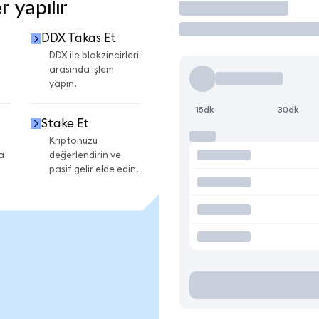
 yapılır
İşlem Yap
DDX Takas Et
DDX ile blokzincirleri
arasında işlem
yapın.
15dk
30dk
Stake Et
Kriptonuzu
a
değerlendirin ve
pasif gelir elde edin.