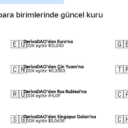
 para birimlerinde güncel kuru
DerivaDAO'dan Euro'na
🇪🇺
🇬
1 DDX eşittir €0,043
DerivaDAO'dan Çin Yuanı'na
🇨🇳
🇹
1 DDX eşittir ¥0,3353
DerivaDAO'dan Rus Rublesi'na
🇷🇺
🇨
1 DDX eşittir ₽4,09
DerivaDAO'dan Singapur Doları'na
🇸🇬
🇨
1 DDX eşittir $0,0635