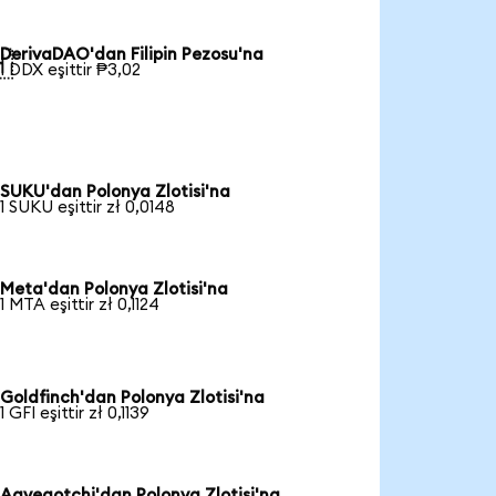
DerivaDAO'dan Filipin Pezosu'na

1 DDX eşittir ₱3,02
SUKU'dan Polonya Zlotisi'na
1 SUKU eşittir zł 0,0148
Meta'dan Polonya Zlotisi'na
1 MTA eşittir zł 0,1124
Goldfinch'dan Polonya Zlotisi'na
1 GFI eşittir zł 0,1139
Aavegotchi'dan Polonya Zlotisi'na