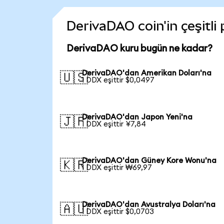
DerivaDAO coin'in çeşitli
DerivaDAO kuru bugün ne kadar?
DerivaDAO'dan Amerikan Doları'na
🇺🇸
1 DDX eşittir $0,0497
DerivaDAO'dan Japon Yeni'na
🇯🇵
1 DDX eşittir ¥7,84
DerivaDAO'dan Güney Kore Wonu'na
🇰🇷
1 DDX eşittir ₩69,97
DerivaDAO'dan Avustralya Doları'na
🇦🇺
1 DDX eşittir $0,0703