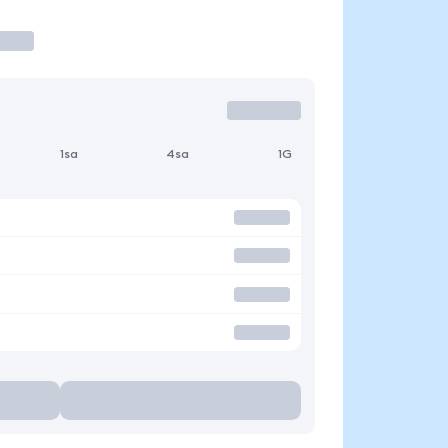
1sa
4sa
1G