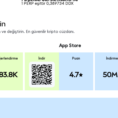
1 PERP eşittir 0,389734 DDX
in
ve değiştirin. En güvenilir kripto cüzdanı.
App Store
erlendirme
İndir
Puan
İndirme
83.8K
4.7
50M