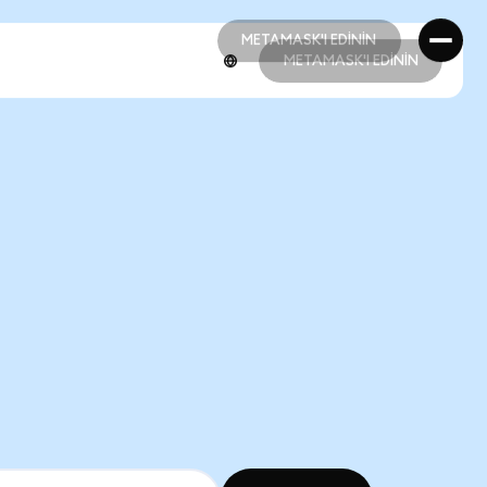
METAMASK'I EDİNİN
METAMASK'I EDİNİN
METAMASK'I EDİNİN
METAMASK'I EDİNİN