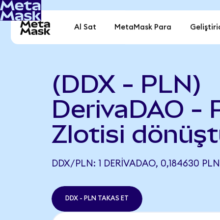
Al Sat
MetaMask Para
Geliştiri
(DDX - PLN)
DerivaDAO - 
Zlotisi dönüşt
DDX/PLN: 1 DERIVADAO, 0,184630 PLN
DDX - PLN TAKAS ET