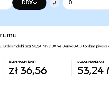
DDX
urumu
6. Dolaşımdaki arzı 53,24 Mn DDX ve DerivaDAO toplam piyasa de
İŞLEM HACMI
(24S)
DOLAŞIMDAKI ARZ
zł 36,56
53,24