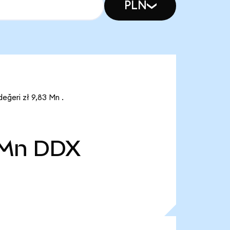
PLN
ğeri zł 9,83 Mn .
 Mn
DDX