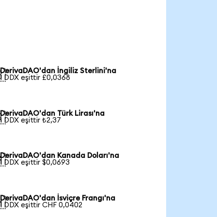
DerivaDAO'dan İngiliz Sterlini'na

1 DDX eşittir £0,0368
DerivaDAO'dan Türk Lirası'na

1 DDX eşittir ₺2,37
DerivaDAO'dan Kanada Doları'na

1 DDX eşittir $0,0693
DerivaDAO'dan İsviçre Frangı'na

1 DDX eşittir CHF 0,0402