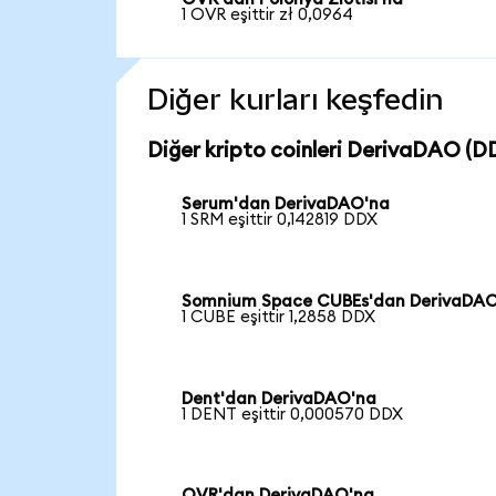
1 OVR eşittir zł 0,0964
Diğer kurları keşfedin
Diğer kripto coinleri DerivaDAO (DD
Serum'dan DerivaDAO'na
1 SRM eşittir 0,142819 DDX
Somnium Space CUBEs'dan DerivaDA
1 CUBE eşittir 1,2858 DDX
Dent'dan DerivaDAO'na
1 DENT eşittir 0,000570 DDX
OVR'dan DerivaDAO'na