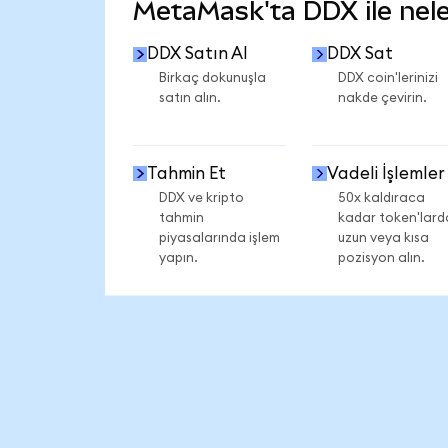
MetaMask'ta DDX ile neler
DDX Satın Al
DDX Sat
Birkaç dokunuşla
DDX coin'lerinizi
satın alın.
nakde çevirin.
Tahmin Et
Vadeli İşlemler
DDX ve kripto
50x kaldıraca
tahmin
kadar token'lard
piyasalarında işlem
uzun veya kısa
yapın.
pozisyon alın.