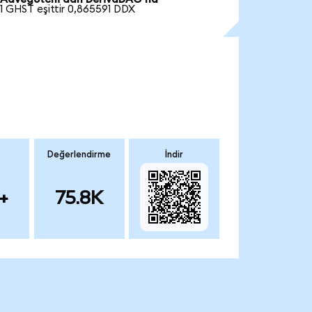
1 GHST eşittir 0,865591 DDX
Değerlendirme
İndir
+
75.8K