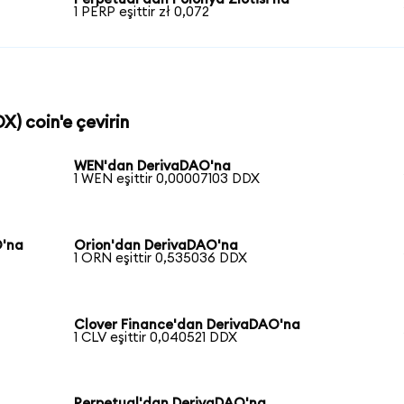
1 PERP eşittir zł 0,072
X) coin'e çevirin
WEN'dan DerivaDAO'na
1 WEN eşittir 0,00007103 DDX
O'na
Orion'dan DerivaDAO'na
1 ORN eşittir 0,535036 DDX
Clover Finance'dan DerivaDAO'na
1 CLV eşittir 0,040521 DDX
Perpetual'dan DerivaDAO'na