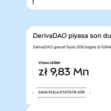
DerivaDAO piyasa son d
DerivaDAO güncel fiyatı DDX başına zł 0,184
PIYASA DEĞERI
zł 9,83 Mn
DAHA FAZLA İSTATİSTİK GÖR
DAHA FAZLA İSTATİSTİK GÖR