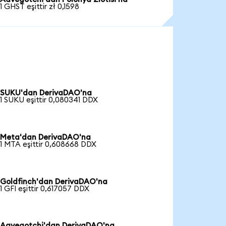
1 GHST eşittir zł 0,1598
SUKU'dan DerivaDAO'na
1 SUKU eşittir 0,080341 DDX
Meta'dan DerivaDAO'na
1 MTA eşittir 0,608668 DDX
Goldfinch'dan DerivaDAO'na
1 GFI eşittir 0,617057 DDX
Aavegotchi'dan DerivaDAO'na