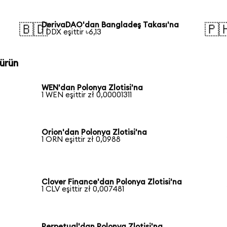
DerivaDAO'dan Bangladeş Takası'na
🇧🇩
🇵
1 DDX eşittir ৳6,13
ürün
WEN'dan Polonya Zlotisi'na
1 WEN eşittir zł 0,00001311
Orion'dan Polonya Zlotisi'na
1 ORN eşittir zł 0,0988
Clover Finance'dan Polonya Zlotisi'na
1 CLV eşittir zł 0,007481
Perpetual'dan Polonya Zlotisi'na