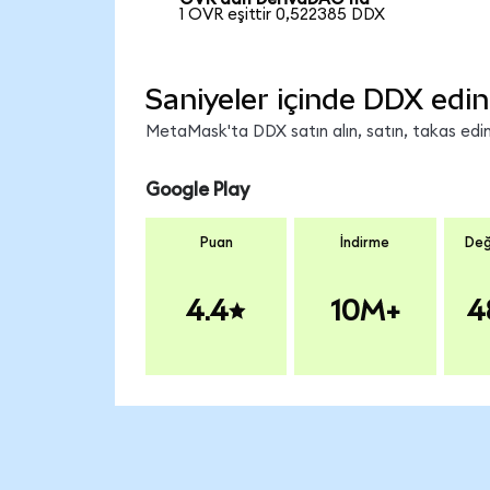
1 OVR eşittir 0,522385 DDX
Saniyeler içinde DDX edin
MetaMask'ta DDX satın alın, satın, takas edin 
Google Play
Puan
İndirme
Değ
4.4
10M+
4