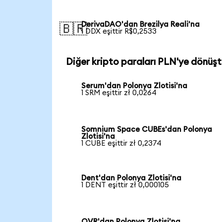
DerivaDAO'dan Brezilya Reali'na
🇧🇷
1 DDX eşittir R$0,2533
Diğer kripto paraları PLN'ye dönüşt
Serum'dan Polonya Zlotisi'na
1 SRM eşittir zł 0,0264
Somnium Space CUBEs'dan Polonya
Zlotisi'na
1 CUBE eşittir zł 0,2374
Dent'dan Polonya Zlotisi'na
1 DENT eşittir zł 0,000105
OVR'dan Polonya Zlotisi'na