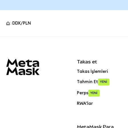
DDX/PLN
MetaMask site alt bilgisi
Takas et
Takas İşlemleri
Tahmin Et
YENİ
Perps
YENİ
RWA'lar
MetaMask Para