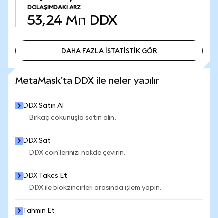
DOLAŞIMDAKI ARZ
53,24 Mn
DDX
DAHA FAZLA İSTATİSTİK GÖR
DAHA FAZLA İSTATİSTİK GÖR
MetaMask'ta DDX ile neler yapılır
DDX Satın Al
Birkaç dokunuşla satın alın.
DDX Sat
DDX coin'lerinizi nakde çevirin.
DDX Takas Et
DDX ile blokzincirleri arasında işlem yapın.
Tahmin Et