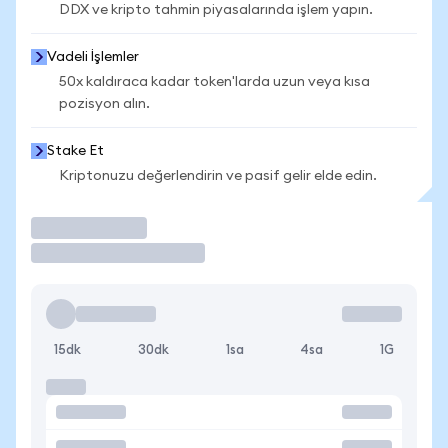
DDX ve kripto tahmin piyasalarında işlem yapın.
Vadeli İşlemler
50x kaldıraca kadar token'larda uzun veya kısa
pozisyon alın.
Stake Et
Kriptonuzu değerlendirin ve pasif gelir elde edin.
İşlem Yap
15dk
30dk
1sa
4sa
1G