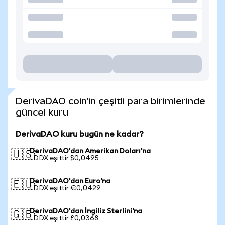
DerivaDAO coin'in çeşitli para birimlerinde
güncel kuru
DerivaDAO kuru bugün ne kadar?
DerivaDAO'dan Amerikan Doları'na
🇺🇸
1 DDX eşittir $0,0495
DerivaDAO'dan Euro'na
🇪🇺
1 DDX eşittir €0,0429
DerivaDAO'dan İngiliz Sterlini'na
🇬🇧
1 DDX eşittir £0,0368