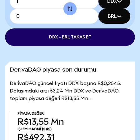
DDX
BRL
DDX - BRL TAKAS ET
DerivaDAO piyasa son durumu
DerivaDAO güncel fiyatı DDX başına R$0,2545.
Dolaşımdaki arzı 53,24 Mn DDX ve DerivaDAO
toplam piyasa değeri R$13,55 Mn .
PIYASA DEĞERI
R$13,55 Mn
İŞLEM HACMI
(24S)
R$492,31