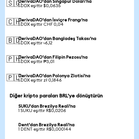
DerivaDAO'dan Singapur Doları'na
🇸🇬
1 DDX eşittir $0,0635
DerivaDAO'dan İsviçre Frangı'na
🇨🇭
1 DDX eşittir CHF 0,04
DerivaDAO'dan Bangladeş Takası'na
🇧🇩
1 DDX eşittir ৳6,12
DerivaDAO'dan Filipin Pezosu'na
🇵🇭
1 DDX eşittir ₱3,01
DerivaDAO'dan Polonya Zlotisi'na
🇵🇱
1 DDX eşittir zł 0,1846
Diğer kripto paraları BRL'ye dönüştürün
SUKU'dan Brezilya Reali'na
1 SUKU eşittir R$0,0206
Dent'dan Brezilya Reali'na
1 DENT eşittir R$0,000144