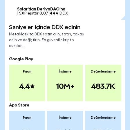
Solar'dan DerivaDAO'na
1 SXP eşittir 0,071444 DDX
Saniyeler içinde DDX edinin
MetaMask'ta DDX satın alın, satın, takas
edin ve değiştirin. En güvenilir kripto
cüzdanı.
Google Play
Puan
İndirme
Değerlendirme
4.4
10M+
483.7K
App Store
Puan
İndirme
Değerlendirme