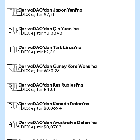
DerivaDAO'dan Japon Yeni'na
🇯🇵
1 DDX eşittir ¥7,81
DerivaDAO'dan Çin Yuanı'na
🇨🇳
1 DDX eşittir ¥0,3343
DerivaDAO'dan Türk Lirası'na
🇹🇷
1 DDX eşittir ₺2,36
DerivaDAO'dan Güney Kore Wonu'na
🇰🇷
1 DDX eşittir ₩70,28
DerivaDAO'dan Rus Rublesi'na
🇷🇺
1 DDX eşittir ₽4,01
DerivaDAO'dan Kanada Doları'na
🇨🇦
1 DDX eşittir $0,0694
DerivaDAO'dan Avustralya Doları'na
🇦🇺
1 DDX eşittir $0,0703