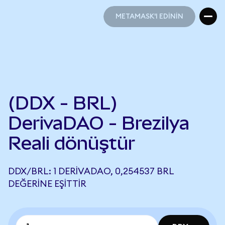
METAMASK'I EDİNİN
METAMASK'I EDİNİN
(DDX - BRL)
DerivaDAO - Brezilya
Reali dönüştür
DDX/BRL: 1 DERIVADAO, 0,254537 BRL
DEĞERINE EŞITTIR