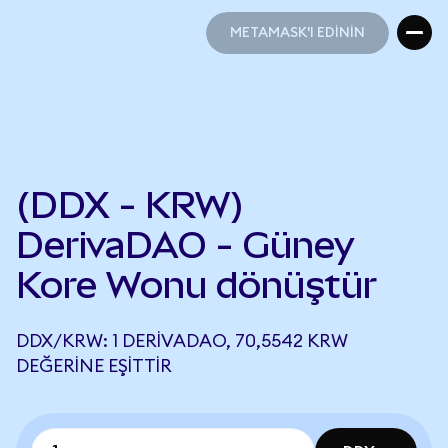
METAMASK'I EDİNİN
METAMASK'I EDİNİN
(DDX - KRW)
DerivaDAO - Güney
Kore Wonu dönüştür
DDX/KRW: 1 DERIVADAO, 70,5542 KRW
DEĞERINE EŞITTIR