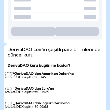
DerivaDAO coin'in çeşitli para birimlerinde
güncel kuru
DerivaDAO kuru bugün ne kadar?
DerivaDAO'dan Amerikan Doları'na
🇺🇸
1 DDX eşittir $0,0495
DerivaDAO'dan Euro'na
🇪🇺
1 DDX eşittir €0,0429
DerivaDAO'dan İngiliz Sterlini'na
🇬🇧
1 DDX eşittir £0,0368