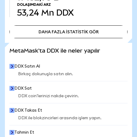
DOLAŞIMDAKI ARZ
53,24 Mn
DDX
DAHA FAZLA İSTATİSTİK GÖR
DAHA FAZLA İSTATİSTİK GÖR
MetaMask'ta DDX ile neler yapılır
DDX Satın Al
Birkaç dokunuşla satın alın.
DDX Sat
DDX coin'lerinizi nakde çevirin.
DDX Takas Et
DDX ile blokzincirleri arasında işlem yapın.
Tahmin Et