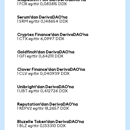
ShapeShift FOX'dan DerivaDAO'na
1 FOX eşittir 0,083815 DDX
Serum'dan DerivaDAO'na
1 SRM eşittir 0,148654 DDX
Cryptex Finance'dan DerivaDAO'na
1 CTX eşittir 6,0997 DDX
Goldfinch'dan DerivaDAO'na
1 GFI eşittir 0,642111 DDX
Clover Finance'dan DerivaDAO'na
1 CLV eşittir 0,040939 DDX
Unibright'dan DerivaDAO'na
1 UBT eşittir 0,412726 DDX
Reputation'dan DerivaDAO'na
1 REPV2 eşittir 18,2657 DDX
Bluzelle Token'dan DerivaDAO'na
1 BLZ eşittir 0,133310 DDX