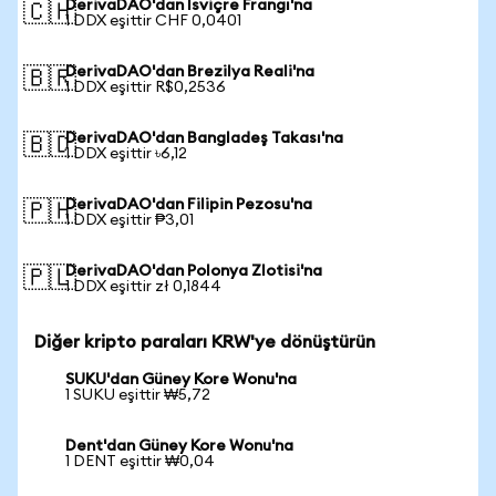
DerivaDAO'dan İsviçre Frangı'na
🇨🇭
1 DDX eşittir CHF 0,0401
DerivaDAO'dan Brezilya Reali'na
🇧🇷
1 DDX eşittir R$0,2536
DerivaDAO'dan Bangladeş Takası'na
🇧🇩
1 DDX eşittir ৳6,12
DerivaDAO'dan Filipin Pezosu'na
🇵🇭
1 DDX eşittir ₱3,01
DerivaDAO'dan Polonya Zlotisi'na
🇵🇱
1 DDX eşittir zł 0,1844
Diğer kripto paraları KRW'ye dönüştürün
SUKU'dan Güney Kore Wonu'na
1 SUKU eşittir ₩5,72
Dent'dan Güney Kore Wonu'na
1 DENT eşittir ₩0,04