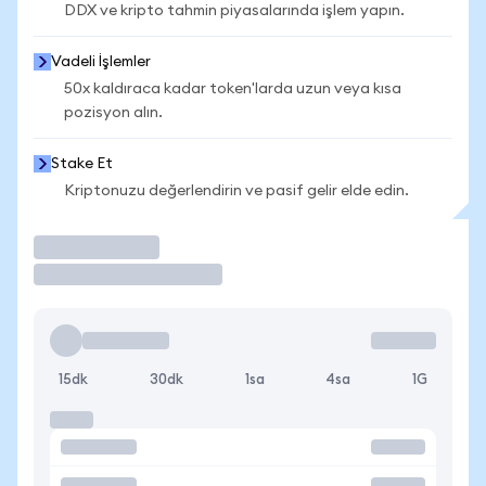
DDX ve kripto tahmin piyasalarında işlem yapın.
Vadeli İşlemler
50x kaldıraca kadar token'larda uzun veya kısa
pozisyon alın.
Stake Et
Kriptonuzu değerlendirin ve pasif gelir elde edin.
İşlem Yap
15dk
30dk
1sa
4sa
1G