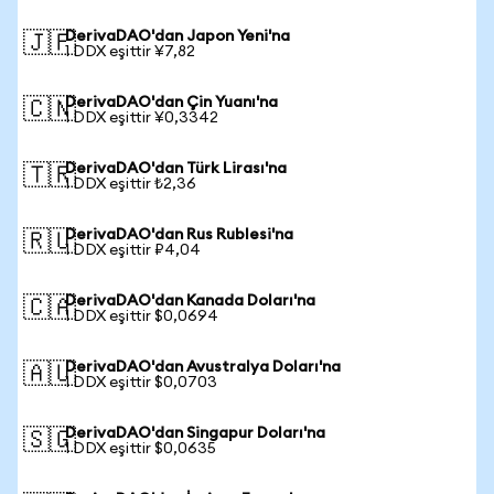
DerivaDAO'dan Japon Yeni'na
🇯🇵
1 DDX eşittir ¥7,82
DerivaDAO'dan Çin Yuanı'na
🇨🇳
1 DDX eşittir ¥0,3342
DerivaDAO'dan Türk Lirası'na
🇹🇷
1 DDX eşittir ₺2,36
DerivaDAO'dan Rus Rublesi'na
🇷🇺
1 DDX eşittir ₽4,04
DerivaDAO'dan Kanada Doları'na
🇨🇦
1 DDX eşittir $0,0694
DerivaDAO'dan Avustralya Doları'na
🇦🇺
1 DDX eşittir $0,0703
DerivaDAO'dan Singapur Doları'na
🇸🇬
1 DDX eşittir $0,0635