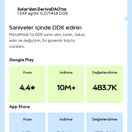
Solar'dan DerivaDAO'na
1 SXP eşittir 0,071458 DDX
Saniyeler içinde DDX edinin
MetaMask'ta DDX satın alın, satın, takas
edin ve değiştirin. En güvenilir kripto
cüzdanı.
Google Play
Puan
İndirme
Değerlendirme
4.4
10M+
483.7K
App Store
Puan
İndirme
Değerlendirme