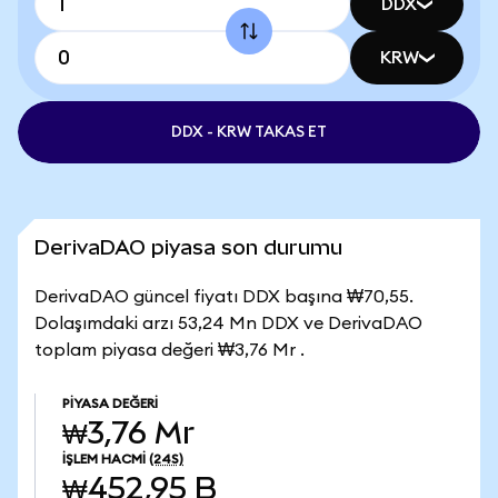
DDX
KRW
DDX - KRW TAKAS ET
DerivaDAO piyasa son durumu
DerivaDAO güncel fiyatı DDX başına ₩70,55.
Dolaşımdaki arzı 53,24 Mn DDX ve DerivaDAO
toplam piyasa değeri ₩3,76 Mr .
PIYASA DEĞERI
₩3,76 Mr
İŞLEM HACMI
(24S)
₩452,95 B