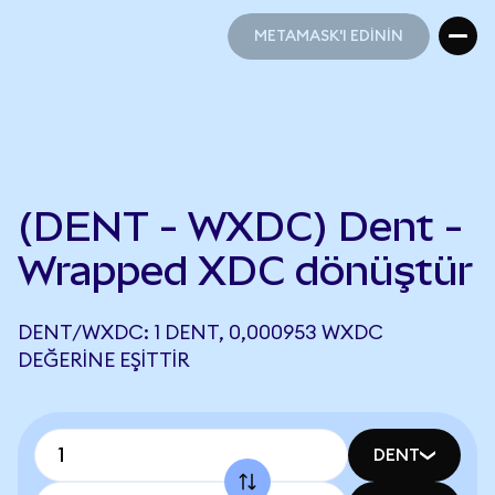
METAMASK'I EDİNİN
METAMASK'I EDİNİN
(DENT - WXDC) Dent -
Wrapped XDC dönüştür
DENT/WXDC: 1 DENT, 0,000953 WXDC
DEĞERINE EŞITTIR
DENT