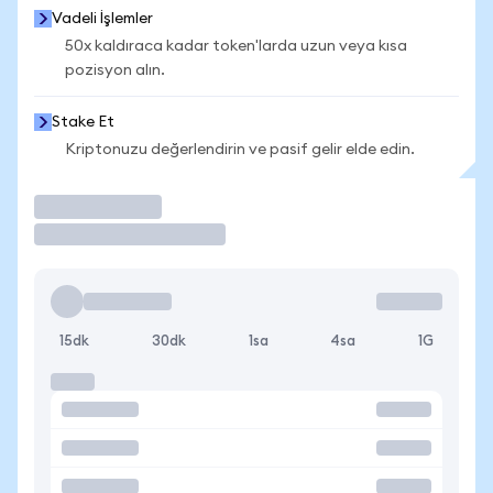
Vadeli İşlemler
50x kaldıraca kadar token'larda uzun veya kısa
pozisyon alın.
Stake Et
Kriptonuzu değerlendirin ve pasif gelir elde edin.
İşlem Yap
15dk
30dk
1sa
4sa
1G