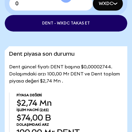
WXDC
DENT - WXDC TAKAS ET
Dent piyasa son durumu
Dent güncel fiyatı DENT başına $0,00002744.
Dolaşımdaki arzı 100,00 Mr DENT ve Dent toplam
piyasa değeri $2,74 Mn .
PIYASA DEĞERI
$2,74 Mn
İŞLEM HACMI
(24S)
$74,00 B
DOLAŞIMDAKI ARZ