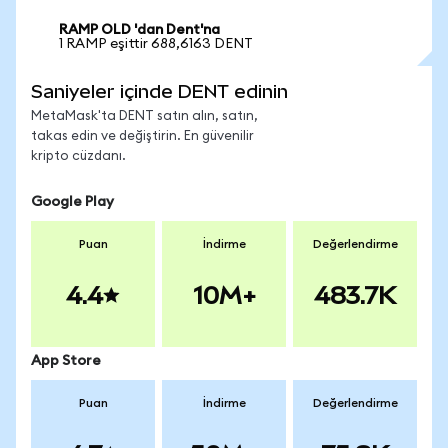
RAMP OLD 'dan Dent'na
1 RAMP eşittir 688,6163 DENT
Saniyeler içinde DENT edinin
MetaMask'ta DENT satın alın, satın,
takas edin ve değiştirin. En güvenilir
kripto cüzdanı.
Google Play
Puan
İndirme
Değerlendirme
4.4
10M+
483.7K
App Store
Puan
İndirme
Değerlendirme