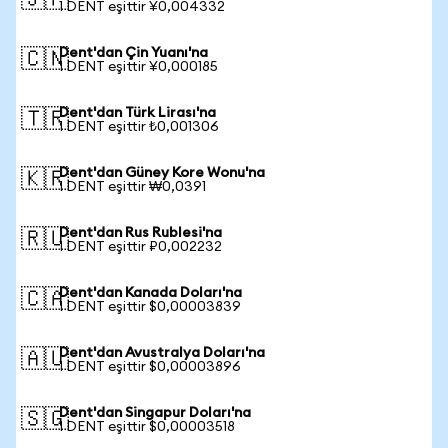
🇯🇵
1 DENT eşittir ¥0,004332
Dent'dan Çin Yuanı'na
🇨🇳
1 DENT eşittir ¥0,000185
Dent'dan Türk Lirası'na
🇹🇷
1 DENT eşittir ₺0,001306
Dent'dan Güney Kore Wonu'na
🇰🇷
1 DENT eşittir ₩0,0391
Dent'dan Rus Rublesi'na
🇷🇺
1 DENT eşittir ₽0,002232
Dent'dan Kanada Doları'na
🇨🇦
1 DENT eşittir $0,00003839
Dent'dan Avustralya Doları'na
🇦🇺
1 DENT eşittir $0,00003896
Dent'dan Singapur Doları'na
🇸🇬
1 DENT eşittir $0,00003518