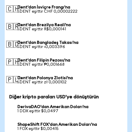
Dent'dan İsviçre Frangı'na
🇨🇭
1 DENT eşittir CHF 0,00002222
Dent'dan Brezilya Reali'na
🇧🇷
1 DENT eşittir R$0,000141
Dent'dan Bangladeş Takası'na
🇧🇩
1 DENT eşittir ৳0,003396
Dent'dan Filipin Pezosu'na
🇵🇭
1 DENT eşittir ₱0,001668
Dent'dan Polonya Zlotisi'na
🇵🇱
1 DENT eşittir zł 0,000102
Diğer kripto paraları USD'ye dönüştürün
DerivaDAO'dan Amerikan Doları'na
1 DDX eşittir $0,0497
ShapeShift FOX'dan Amerikan Doları'na
1 FOX eşittir $0,00415