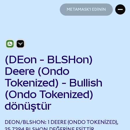
METAMASK'I EDİNİN
METAMASK'I EDİNİN
(DEon - BLSHon)
Deere (Ondo
Tokenized) - Bullish
(Ondo Tokenized)
dönüştür
DEON/BLSHON: 1 DEERE (ONDO TOKENIZED),
25,7394 BLSHON DEĞERINE EŞITTIR