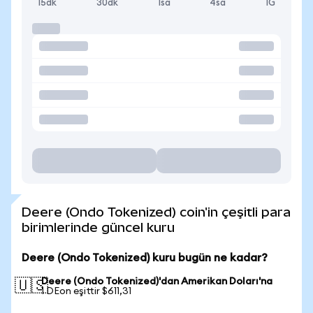
15dk
30dk
1sa
4sa
1G
Deere (Ondo Tokenized) coin'in çeşitli para
birimlerinde güncel kuru
Deere (Ondo Tokenized) kuru bugün ne kadar?
Deere (Ondo Tokenized)'dan Amerikan Doları'na
🇺🇸
1 DEon eşittir $611,31