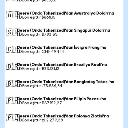
1 DEon eşittir $856,67
Deere (Ondo Tokenized)'dan Avustralya Doları'na
🇦🇺
1 DEon eşittir $868,15
Deere (Ondo Tokenized)'dan Singapur Doları'na
🇸🇬
1 DEon eşittir $783,63
Deere (Ondo Tokenized)'dan İsviçre Frangı'na
🇨🇭
1 DEon eşittir CHF 494,14
Deere (Ondo Tokenized)'dan Brezilya Reali'na
🇧🇷
1 DEon eşittir R$3.131,13
Deere (Ondo Tokenized)'dan Bangladeş Takası'na
🇧🇩
1 DEon eşittir ৳75.556,84
Deere (Ondo Tokenized)'dan Filipin Pezosu'na
🇵🇭
1 DEon eşittir ₱37.152,37
Deere (Ondo Tokenized)'dan Polonya Zlotisi'na
🇵🇱
1 DEon eşittir zł 2.279,38