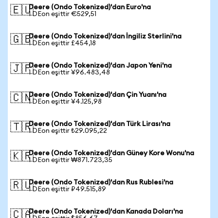
Deere (Ondo Tokenized)'dan Euro'na
🇪🇺
1 DEon eşittir €529,51
Deere (Ondo Tokenized)'dan İngiliz Sterlini'na
🇬🇧
1 DEon eşittir £454,18
Deere (Ondo Tokenized)'dan Japon Yeni'na
🇯🇵
1 DEon eşittir ¥96.483,48
Deere (Ondo Tokenized)'dan Çin Yuanı'na
🇨🇳
1 DEon eşittir ¥4.125,98
Deere (Ondo Tokenized)'dan Türk Lirası'na
🇹🇷
1 DEon eşittir ₺29.095,22
Deere (Ondo Tokenized)'dan Güney Kore Wonu'na
🇰🇷
1 DEon eşittir ₩871.723,35
Deere (Ondo Tokenized)'dan Rus Rublesi'na
🇷🇺
1 DEon eşittir ₽49.515,89
Deere (Ondo Tokenized)'dan Kanada Doları'na
🇨🇦