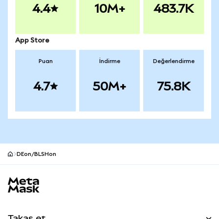
4.4
10M+
483.7K
App Store
Puan
İndirme
Değerlendirme
4.7
50M+
75.8K
DEon/BLSHon
MetaMask site alt bilgisi
Takas et