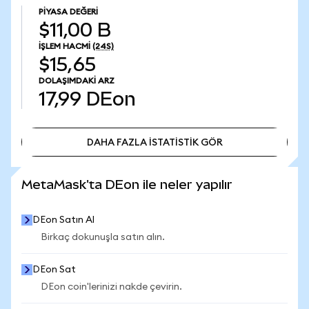
PIYASA DEĞERI
$11,00 B
İŞLEM HACMI
(24S)
$15,65
DOLAŞIMDAKI ARZ
17,99
DEon
DAHA FAZLA İSTATİSTİK GÖR
DAHA FAZLA İSTATİSTİK GÖR
MetaMask'ta DEon ile neler yapılır
DEon Satın Al
Birkaç dokunuşla satın alın.
DEon Sat
DEon coin'lerinizi nakde çevirin.