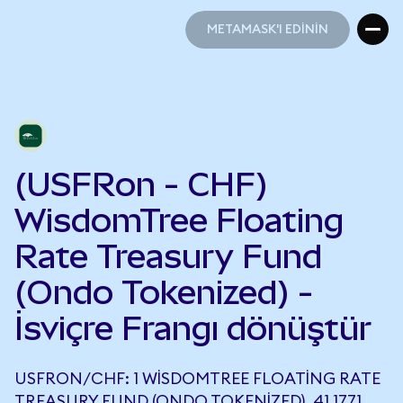
METAMASK'I EDİNİN
METAMASK'I EDİNİN
(USFRon - CHF)
WisdomTree Floating
Rate Treasury Fund
(Ondo Tokenized) -
İsviçre Frangı dönüştür
USFRON/CHF: 1 WISDOMTREE FLOATING RATE
TREASURY FUND (ONDO TOKENIZED), 41,1771