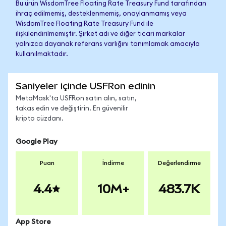
Bu ürün WisdomTree Floating Rate Treasury Fund tarafından
ihraç edilmemiş, desteklenmemiş, onaylanmamış veya
WisdomTree Floating Rate Treasury Fund ile
ilişkilendirilmemiştir. Şirket adı ve diğer ticari markalar
yalnızca dayanak referans varlığını tanımlamak amacıyla
kullanılmaktadır.
Saniyeler içinde USFRon edinin
MetaMask'ta USFRon satın alın, satın,
takas edin ve değiştirin. En güvenilir
kripto cüzdanı.
Google Play
Puan
İndirme
Değerlendirme
4.4
10M+
483.7K
App Store