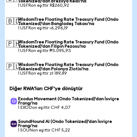
Tokenized)'dan Brezilya Reali'na
1 USFRon eşittir R$260,92
WisdomTree Floating Rate Treasury Fund (Ondo
🇧🇩
Tokenized)'dan Bangladeş Takası'na
1 USFRon eşittir ৳6.296,19
WisdomTree Floating Rate Treasury Fund (Ondo
🇵🇭
Tokenized)'dan Filipin Pezosu'na
1 USFRon eşittir ₱3.095,93
WisdomTree Floating Rate Treasury Fund (Ondo
🇵🇱
Tokenized)'dan Polonya Zlotisi'na
1 USFRon eşittir zł 189,89
Diğer RWA'ları CHF'ye dönüştür
Exodus Movement (Ondo Tokenized)'dan İsviçre
Frangı'na
1 EXODon eşittir CHF 4,07
SoundHound AI (Ondo Tokenized)'dan İsviçre
Frangı'na
1 SOUNon eşittir CHF 5,22