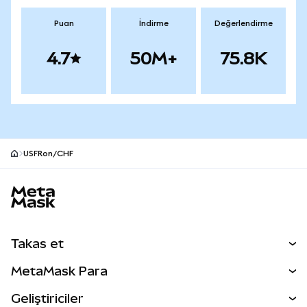
Puan
İndirme
Değerlendirme
4.7
50M+
75.8K
USFRon/CHF
MetaMask site alt bilgisi
Takas et
Takas İşlemleri
MetaMask Para
Tahmin Et
YENİ
Kripto Al
Geliştiriciler