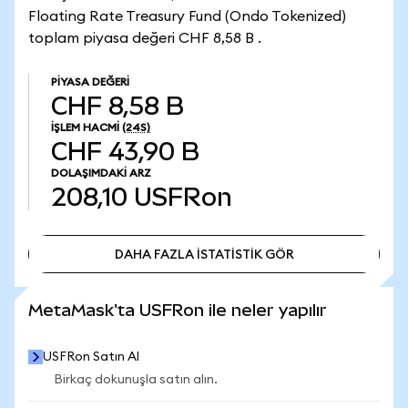
Floating Rate Treasury Fund (Ondo Tokenized)
toplam piyasa değeri CHF 8,58 B .
PIYASA DEĞERI
CHF 8,58 B
İŞLEM HACMI
(24S)
CHF 43,90 B
DOLAŞIMDAKI ARZ
208,10
USFRon
DAHA FAZLA İSTATİSTİK GÖR
DAHA FAZLA İSTATİSTİK GÖR
MetaMask'ta USFRon ile neler yapılır
USFRon Satın Al
Birkaç dokunuşla satın alın.