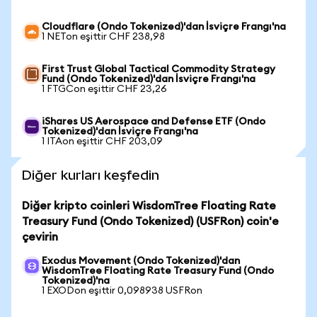
Cloudflare (Ondo Tokenized)'dan İsviçre Frangı'na
1 NETon eşittir CHF 238,98
First Trust Global Tactical Commodity Strategy
Fund (Ondo Tokenized)'dan İsviçre Frangı'na
1 FTGCon eşittir CHF 23,26
iShares US Aerospace and Defense ETF (Ondo
Tokenized)'dan İsviçre Frangı'na
1 ITAon eşittir CHF 203,09
Diğer kurları keşfedin
Diğer kripto coinleri WisdomTree Floating Rate
Treasury Fund (Ondo Tokenized) (USFRon) coin'e
çevirin
Exodus Movement (Ondo Tokenized)'dan
WisdomTree Floating Rate Treasury Fund (Ondo
Tokenized)'na
1 EXODon eşittir 0,098938 USFRon