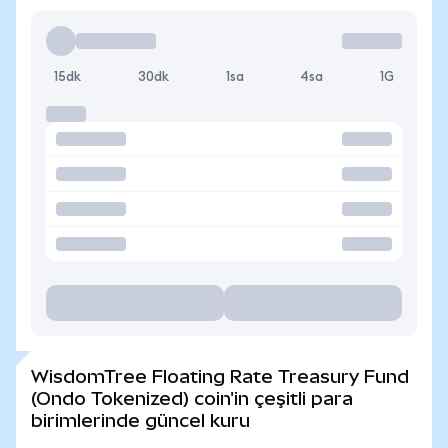
15dk
30dk
1sa
4sa
1G
WisdomTree Floating Rate Treasury Fund
(Ondo Tokenized) coin'in çeşitli para
birimlerinde güncel kuru