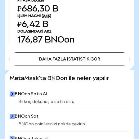
PIYASA DEĞERI
₽686,30 B
İŞLEM HACMI
(24S)
₽6,42 B
DOLAŞIMDAKI ARZ
176,87
BNOon
DAHA FAZLA İSTATİSTİK GÖR
DAHA FAZLA İSTATİSTİK GÖR
MetaMask'ta BNOon ile neler yapılır
BNOon Satın Al
Birkaç dokunuşla satın alın.
BNOon Sat
BNOon coin'lerinizi nakde çevirin.
BNOon Takas Et