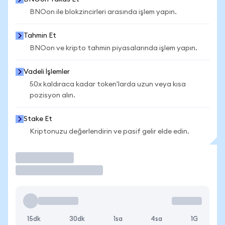
BNOon ile blokzincirleri arasında işlem yapın.
Tahmin Et
BNOon ve kripto tahmin piyasalarında işlem yapın.
Vadeli İşlemler
50x kaldıraca kadar token'larda uzun veya kısa
pozisyon alın.
Stake Et
Kriptonuzu değerlendirin ve pasif gelir elde edin.
İşlem Yap
15dk
30dk
1sa
4sa
1G