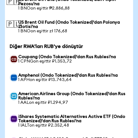
🇵🇭
Pezosu'na
1 BNOon eşittir ₱2.886,88
US Brent Oil Fund (Ondo Tokenized)'dan Polonya
🇵🇱
Zlotisi'na
1 BNOon eşittir zł 176,68
Diğer RWA'ları RUB'ye dönüştür
Coupang (Ondo Tokenized)'dan Rus Rublesi'na
1 CPNGon eşittir ₽1.353,72
Amphenol (Ondo Tokenized)'dan Rus Rublesi'na
1 APHon eşittir ₽13.743,64
American Airlines Group (Ondo Tokenized)'dan Rus
Rublesi'na
1 AALon eşittir ₽1.294,97
iShares Systematic Alternatives Active ETF (Ondo
Tokenized)'dan Rus Rublesi'na
1 IALTon eşittir ₽2.352,48