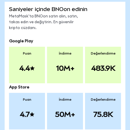
Saniyeler içinde BNOon edinin
MetaMask'ta BNOon satın alın, satın,
takas edin ve değiştirin. En güvenilir
kripto cüzdanı.
Google Play
Puan
İndirme
Değerlendirme
4.4
10M+
483.9K
App Store
Puan
İndirme
Değerlendirme
4.7
50M+
75.8K