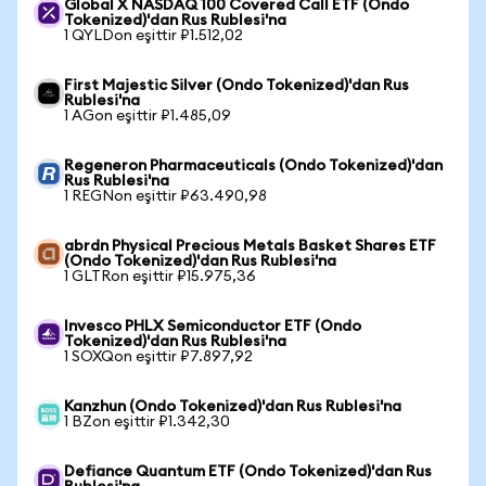
Global X NASDAQ 100 Covered Call ETF (Ondo
Tokenized)'dan Rus Rublesi'na
1 QYLDon eşittir ₽1.512,02
First Majestic Silver (Ondo Tokenized)'dan Rus
Rublesi'na
1 AGon eşittir ₽1.485,09
Regeneron Pharmaceuticals (Ondo Tokenized)'dan
Rus Rublesi'na
1 REGNon eşittir ₽63.490,98
abrdn Physical Precious Metals Basket Shares ETF
(Ondo Tokenized)'dan Rus Rublesi'na
1 GLTRon eşittir ₽15.975,36
Invesco PHLX Semiconductor ETF (Ondo
Tokenized)'dan Rus Rublesi'na
1 SOXQon eşittir ₽7.897,92
Kanzhun (Ondo Tokenized)'dan Rus Rublesi'na
1 BZon eşittir ₽1.342,30
Defiance Quantum ETF (Ondo Tokenized)'dan Rus