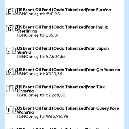
US Brent Oil Fund (Ondo Tokenized)'dan Euro'na
🇪🇺
1 BNOon eşittir €41,33
US Brent Oil Fund (Ondo Tokenized)'dan İngiliz
🇬🇧
Sterlini'na
1 BNOon eşittir £35,31
US Brent Oil Fund (Ondo Tokenized)'dan Japon
🇯🇵
Yeni'na
1 BNOon eşittir ¥7.504,55
US Brent Oil Fund (Ondo Tokenized)'dan Çin Yuanı'na
🇨🇳
1 BNOon eşittir ¥320,86
US Brent Oil Fund (Ondo Tokenized)'dan Türk
🇹🇷
Lirası'na
1 BNOon eşittir ₺2.268,30
US Brent Oil Fund (Ondo Tokenized)'dan Güney Kore
🇰🇷
Wonu'na
1 BNOon eşittir ₩66.951,98