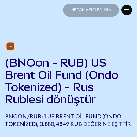
METAMASK'I EDİNİN
METAMASK'I EDİNİN
(BNOon - RUB) US
Brent Oil Fund (Ondo
Tokenized) - Rus
Rublesi dönüştür
BNOON/RUB: 1 US BRENT OIL FUND (ONDO
TOKENIZED), 3.880,4849 RUB DEĞERINE EŞITTIR