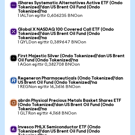
iShares Systematic Alternatives Active ETF (Ondo
Tokenized)'dan US Brent Oil Fund (Ondo
Tokenized)'na
1 IALTon eşittir 0,606235 BNOon
Global X NASDAQ 100 Covered Call ETF (Ondo
Tokenized)'dan US Brent Oil Fund (Ondo
Tokenized)'na
1 QYLDon eşittir 0,389647 BNOon
First Majestic Silver (Ondo Tokenized)'dan US Brent
Oil Fund (Ondo Tokenized)'na
1 AGon eşittir 0,382708 BNOon
Regeneron Pharmaceuticals (Ondo Tokenized)'dan
US Brent Oil Fund (Ondo Tokenized)'na
1 REGNon eşittir 16,3616 BNOon
abrdn Physical Precious Metals Basket Shares ETF
(Ondo Tokenized)'dan US Brent Oil Fund (Ondo
Tokenized)'na
1 GLTRon eşittir 4,1168 BNOon
Invesco PHLX Semiconductor ETF (Ondo
Tokenized)'dan US Brent Oil Fund (Ondo