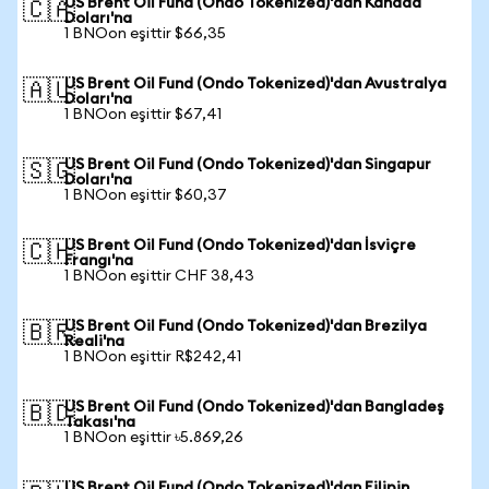
US Brent Oil Fund (Ondo Tokenized)'dan Kanada
🇨🇦
Doları'na
1 BNOon eşittir $66,35
US Brent Oil Fund (Ondo Tokenized)'dan Avustralya
🇦🇺
Doları'na
1 BNOon eşittir $67,41
US Brent Oil Fund (Ondo Tokenized)'dan Singapur
🇸🇬
Doları'na
1 BNOon eşittir $60,37
US Brent Oil Fund (Ondo Tokenized)'dan İsviçre
🇨🇭
Frangı'na
1 BNOon eşittir CHF 38,43
US Brent Oil Fund (Ondo Tokenized)'dan Brezilya
🇧🇷
Reali'na
1 BNOon eşittir R$242,41
US Brent Oil Fund (Ondo Tokenized)'dan Bangladeş
🇧🇩
Takası'na
1 BNOon eşittir ৳5.869,26
US Brent Oil Fund (Ondo Tokenized)'dan Filipin