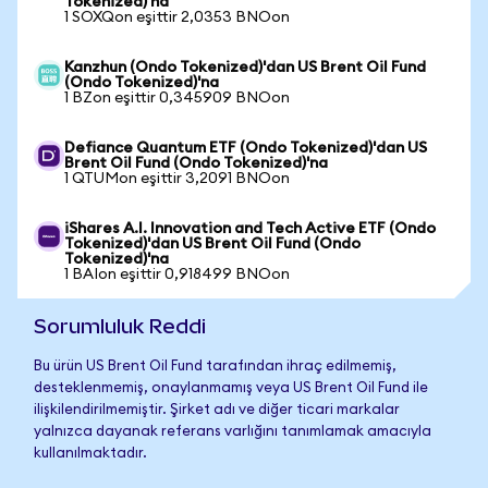
Tokenized)'na
1 SOXQon eşittir 2,0353 BNOon
Kanzhun (Ondo Tokenized)'dan US Brent Oil Fund
(Ondo Tokenized)'na
1 BZon eşittir 0,345909 BNOon
Defiance Quantum ETF (Ondo Tokenized)'dan US
Brent Oil Fund (Ondo Tokenized)'na
1 QTUMon eşittir 3,2091 BNOon
iShares A.I. Innovation and Tech Active ETF (Ondo
Tokenized)'dan US Brent Oil Fund (Ondo
Tokenized)'na
1 BAIon eşittir 0,918499 BNOon
Sorumluluk Reddi
Bu ürün US Brent Oil Fund tarafından ihraç edilmemiş,
desteklenmemiş, onaylanmamış veya US Brent Oil Fund ile
ilişkilendirilmemiştir. Şirket adı ve diğer ticari markalar
yalnızca dayanak referans varlığını tanımlamak amacıyla
kullanılmaktadır.