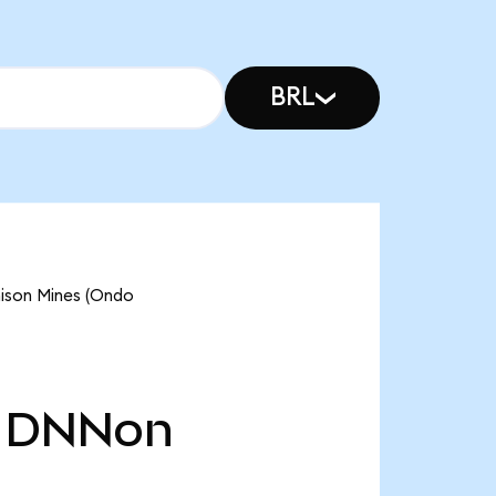
BRL
nison Mines (Ondo
DNNon