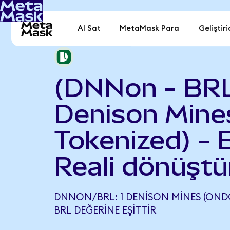
Al Sat
MetaMask Para
Geliştiri
(DNNon - BR
Denison Mine
Tokenized) - B
Reali dönüştü
DNNON/BRL: 1 DENISON MINES (ONDO
BRL DEĞERINE EŞITTIR