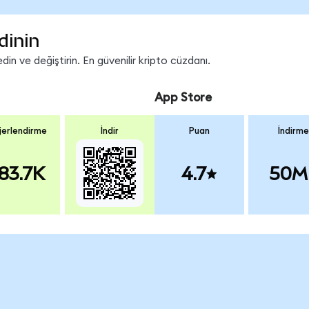
dinin
n ve değiştirin. En güvenilir kripto cüzdanı.
App Store
erlendirme
İndir
Puan
İndirme
83.7K
4.7
50M