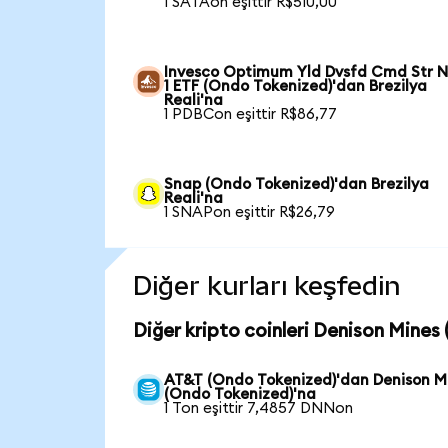
1 SATAon eşittir R$510,00
Invesco Optimum Yld Dvsfd Cmd Str N
1 ETF (Ondo Tokenized)'dan Brezilya
Reali'na
1 PDBCon eşittir R$86,77
Snap (Ondo Tokenized)'dan Brezilya
Reali'na
1 SNAPon eşittir R$26,79
Diğer kurları keşfedin
Diğer kripto coinleri Denison Mines
AT&T (Ondo Tokenized)'dan Denison M
(Ondo Tokenized)'na
1 Ton eşittir 7,4857 DNNon