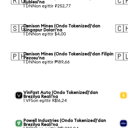
🇷🇺
🇨
Rublesi'na
1 DNNon eşittir ₽252,77
Denison Mines (Ondo Tokenized)'dan
🇸🇬
🇨
Singapur Doları'na
1 DNNon eşittir $4,00
Denison Mines (Ondo Tokenized)'dan Filipin
🇵🇭
🇵
Pezosu'na
1 DNNon eşittir ₱189,66
VinFast Auto (Ondo Tokenized)'dan
Brezilya Reali'na
1 VFSon eşittir R$16,24
n
Powell Industries (Ondo Tokenized)'dan
Brezilya Reali'na