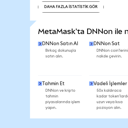
DAHA FAZLA İSTATİSTİK GÖR
DAHA FAZLA İSTATİSTİK GÖR
MetaMask'ta DNNon ile ne
DNNon Satın Al
DNNon Sat
Birkaç dokunuşla
DNNon coin'lerini
satın alın.
nakde çevirin.
Tahmin Et
Vadeli İşlemler
DNNon ve kripto
50x kaldıraca
tahmin
kadar token'lard
piyasalarında işlem
uzun veya kısa
yapın.
pozisyon alın.