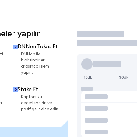
ler yapılır
İşlem Yap
DNNon Takas Et
zi
DNNon ile
blokzincirleri
arasında işlem
yapın.
15dk
30dk
Stake Et
Kriptonuzu
a
değerlendirin ve
pasif gelir elde edin.