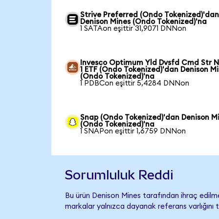
Strive Preferred (Ondo Tokenized)'da
Denison Mines (Ondo Tokenized)'na
1 SATAon eşittir 31,9071 DNNon
Invesco Optimum Yld Dvsfd Cmd Str N
1 ETF (Ondo Tokenized)'dan Denison M
(Ondo Tokenized)'na
1 PDBCon eşittir 5,4284 DNNon
Snap (Ondo Tokenized)'dan Denison M
(Ondo Tokenized)'na
1 SNAPon eşittir 1,6759 DNNon
Sorumluluk Reddi
Bu ürün Denison Mines tarafından ihraç edilmem
markalar yalnızca dayanak referans varlığını 