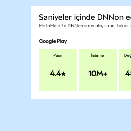
Saniyeler içinde DNNon e
MetaMask'ta DNNon satın alın, satın, takas edi
Google Play
Puan
İndirme
Değ
4.4
10M+
4