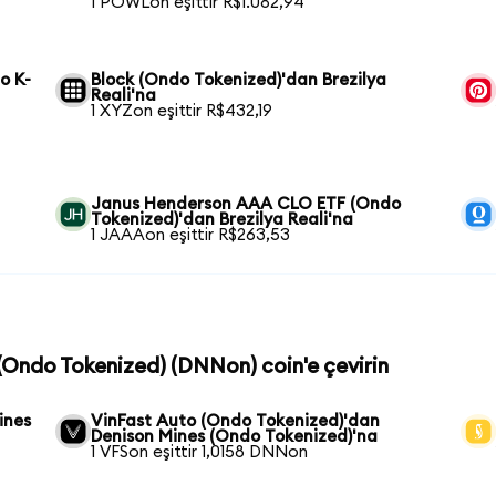
1 POWLon eşittir R$1.082,94
o K-
Block (Ondo Tokenized)'dan Brezilya
Reali'na
1 XYZon eşittir R$432,19
Janus Henderson AAA CLO ETF (Ondo
Tokenized)'dan Brezilya Reali'na
1 JAAAon eşittir R$263,53
 (Ondo Tokenized) (DNNon) coin'e çevirin
ines
VinFast Auto (Ondo Tokenized)'dan
Denison Mines (Ondo Tokenized)'na
1 VFSon eşittir 1,0158 DNNon