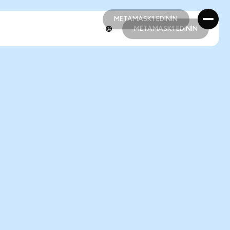
METAMASK'I EDİNİN
METAMASK'I EDİNİN
METAMASK'I EDİNİN
METAMASK'I EDİNİN