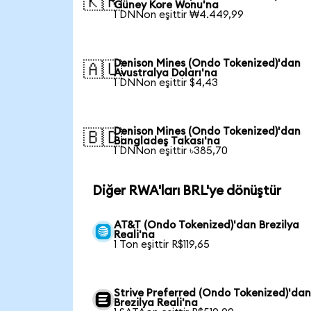
🇰🇷
Güney Kore Wonu'na
1 DNNon eşittir ₩4.449,99
Denison Mines (Ondo Tokenized)'dan
🇦🇺
Avustralya Doları'na
1 DNNon eşittir $4,43
Denison Mines (Ondo Tokenized)'dan
🇧🇩
Bangladeş Takası'na
1 DNNon eşittir ৳385,70
Diğer RWA'ları BRL'ye dönüştür
AT&T (Ondo Tokenized)'dan Brezilya
Reali'na
1 Ton eşittir R$119,65
Strive Preferred (Ondo Tokenized)'da
Brezilya Reali'na