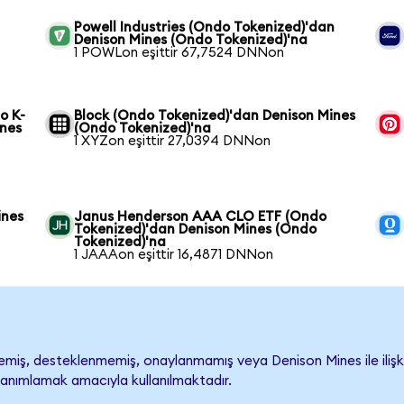
n
Powell Industries (Ondo Tokenized)'dan
Denison Mines (Ondo Tokenized)'na
1 POWLon eşittir 67,7524 DNNon
o K-
Block (Ondo Tokenized)'dan Denison Mines
ines
(Ondo Tokenized)'na
1 XYZon eşittir 27,0394 DNNon
ines
Janus Henderson AAA CLO ETF (Ondo
Tokenized)'dan Denison Mines (Ondo
Tokenized)'na
1 JAAAon eşittir 16,4871 DNNon
iş, desteklenmemiş, onaylanmamış veya Denison Mines ile ilişkilen
tanımlamak amacıyla kullanılmaktadır.