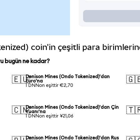
ized) coin'in çeşitli para birimleri
ru bugün ne kadar?
Denison Mines (Ondo Tokenized)'dan
🇪🇺
🇬
Euro'na
1 DNNon eşittir €2,70
Denison Mines (Ondo Tokenized)'dan Çin
🇨🇳
🇹
Yuanı'na
1 DNNon eşittir ¥21,06
Denison Mines (Ondo Tokenized)'dan Rus