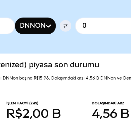
DNNON
enized) piyasa son durumu
tı DNNon başına R$15,98. Dolaşımdaki arzı 4,56 B DNNon ve De
İŞLEM HACMI
(24S)
DOLAŞIMDAKI ARZ
R$2,00 B
4,56 B