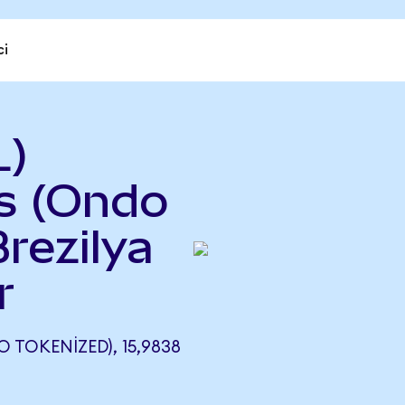
ci
L)
s (Ondo
rezilya
r
 TOKENIZED), 15,9838