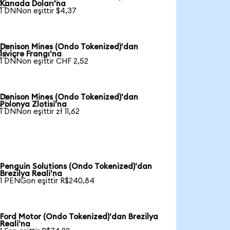

Kanada Doları'na
1 DNNon eşittir $4,37
Denison Mines (Ondo Tokenized)'dan

İsviçre Frangı'na
1 DNNon eşittir CHF 2,52
Denison Mines (Ondo Tokenized)'dan

Polonya Zlotisi'na
1 DNNon eşittir zł 11,62
Penguin Solutions (Ondo Tokenized)'dan
Brezilya Reali'na
1 PENGon eşittir R$240,84
Ford Motor (Ondo Tokenized)'dan Brezilya
Reali'na