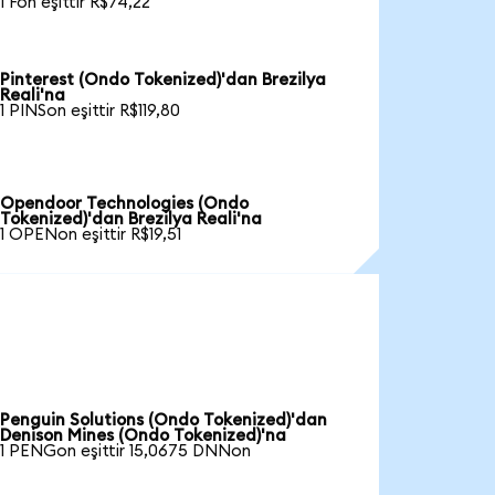
1 Fon eşittir R$74,22
Pinterest (Ondo Tokenized)'dan Brezilya
Reali'na
1 PINSon eşittir R$119,80
Opendoor Technologies (Ondo
Tokenized)'dan Brezilya Reali'na
1 OPENon eşittir R$19,51
Penguin Solutions (Ondo Tokenized)'dan
Denison Mines (Ondo Tokenized)'na
1 PENGon eşittir 15,0675 DNNon