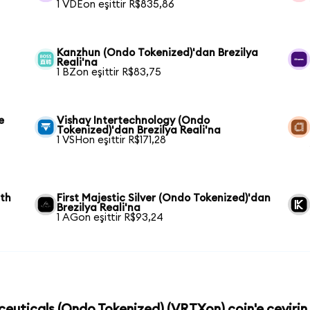
1 VDEon eşittir R$835,86
Kanzhun (Ondo Tokenized)'dan Brezilya
Reali'na
1 BZon eşittir R$83,75
e
Vishay Intertechnology (Ondo
Tokenized)'dan Brezilya Reali'na
1 VSHon eşittir R$171,28
wth
First Majestic Silver (Ondo Tokenized)'dan
Brezilya Reali'na
1 AGon eşittir R$93,24
ceuticals (Ondo Tokenized) (VRTXon) coin'e çevirin