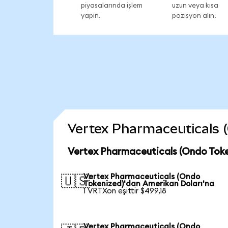
piyasalarında işlem
uzun veya kısa
yapın.
pozisyon alın.
Vertex Pharmaceuticals (O
Vertex Pharmaceuticals (Ondo Toke
Vertex Pharmaceuticals (Ondo
🇺🇸
Tokenized)'dan Amerikan Doları'na
1 VRTXon eşittir $499,18
Vertex Pharmaceuticals (Ondo