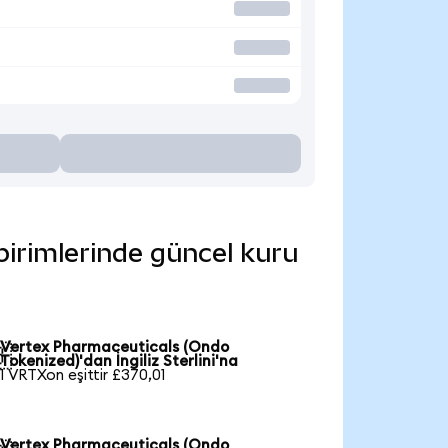
birimlerinde güncel kuru
Vertex Pharmaceuticals (Ondo

Tokenized)'dan İngiliz Sterlini'na
1 VRTXon eşittir £370,01
Vertex Pharmaceuticals (Ondo