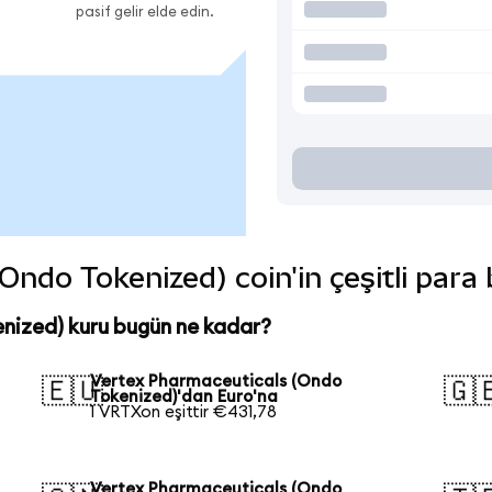
pasif gelir elde edin.
ndo Tokenized) coin'in çeşitli para 
nized) kuru bugün ne kadar?
Vertex Pharmaceuticals (Ondo
🇪🇺
🇬
Tokenized)'dan Euro'na
1 VRTXon eşittir €431,78
Vertex Pharmaceuticals (Ondo