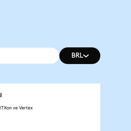
BRL
u
VRTXon ve Vertex