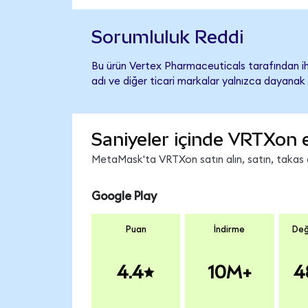
Sorumluluk Reddi
Bu ürün Vertex Pharmaceuticals tarafından ih
adı ve diğer ticari markalar yalnızca dayanak 
Saniyeler içinde VRTXon 
MetaMask'ta VRTXon satın alın, satın, takas ed
Google Play
Puan
İndirme
Değ
4.4
10M+
4