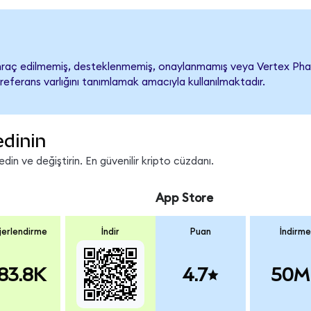
raç edilmemiş, desteklenmemiş, onaylanmamış veya Vertex Pharmace
referans varlığını tanımlamak amacıyla kullanılmaktadır.
edinin
in ve değiştirin. En güvenilir kripto cüzdanı.
App Store
erlendirme
İndir
Puan
İndirme
83.8K
4.7
50M