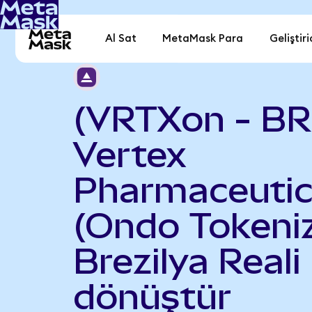
Al Sat
MetaMask Para
Geliştiri
(VRTXon - BR
Vertex
Pharmaceutic
(Ondo Tokeniz
Brezilya Reali
dönüştür