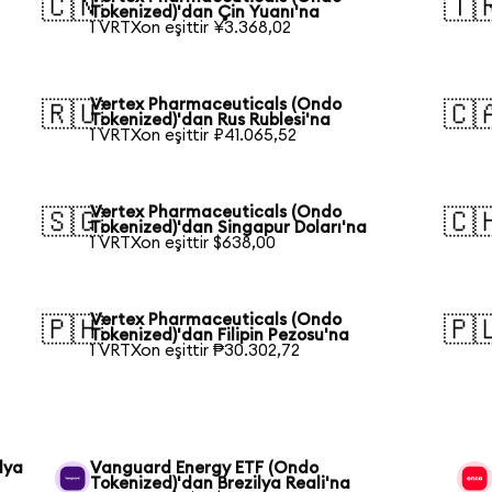
🇨🇳
🇹
Tokenized)'dan Çin Yuanı'na
1 VRTXon eşittir ¥3.368,02
Vertex Pharmaceuticals (Ondo
🇷🇺
🇨
Tokenized)'dan Rus Rublesi'na
1 VRTXon eşittir ₽41.065,52
Vertex Pharmaceuticals (Ondo
🇸🇬
🇨
Tokenized)'dan Singapur Doları'na
1 VRTXon eşittir $638,00
Vertex Pharmaceuticals (Ondo
🇵🇭
🇵
Tokenized)'dan Filipin Pezosu'na
1 VRTXon eşittir ₱30.302,72
lya
Vanguard Energy ETF (Ondo
Tokenized)'dan Brezilya Reali'na