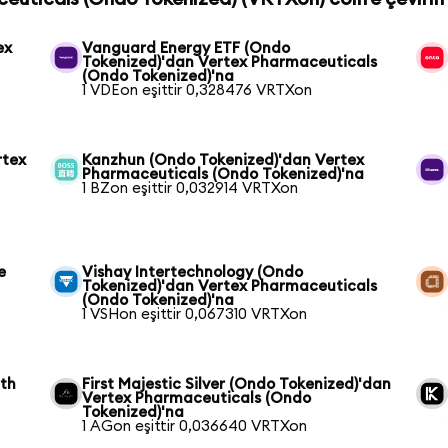
ex
Vanguard Energy ETF (Ondo
Tokenized)'dan Vertex Pharmaceuticals
(Ondo Tokenized)'na
1 VDEon eşittir 0,328476 VRTXon
rtex
Kanzhun (Ondo Tokenized)'dan Vertex
Pharmaceuticals (Ondo Tokenized)'na
1 BZon eşittir 0,032914 VRTXon
e
Vishay Intertechnology (Ondo
Tokenized)'dan Vertex Pharmaceuticals
(Ondo Tokenized)'na
1 VSHon eşittir 0,067310 VRTXon
wth
First Majestic Silver (Ondo Tokenized)'dan
Vertex Pharmaceuticals (Ondo
Tokenized)'na
1 AGon eşittir 0,036640 VRTXon