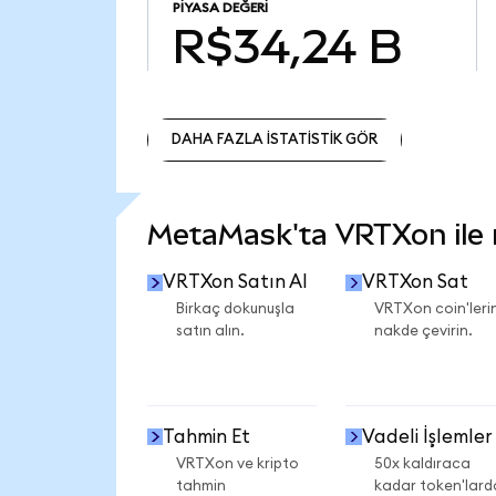
PIYASA DEĞERI
R$34,24 B
DAHA FAZLA İSTATİSTİK GÖR
DAHA FAZLA İSTATİSTİK GÖR
MetaMask'ta VRTXon ile n
VRTXon Satın Al
VRTXon Sat
Birkaç dokunuşla
VRTXon coin'lerin
satın alın.
nakde çevirin.
Tahmin Et
Vadeli İşlemler
VRTXon ve kripto
50x kaldıraca
tahmin
kadar token'lard