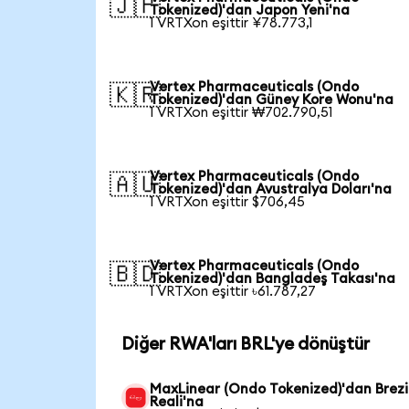
🇯🇵
Tokenized)'dan Japon Yeni'na
1 VRTXon eşittir ¥78.773,1
Vertex Pharmaceuticals (Ondo
🇰🇷
Tokenized)'dan Güney Kore Wonu'na
1 VRTXon eşittir ₩702.790,51
Vertex Pharmaceuticals (Ondo
🇦🇺
Tokenized)'dan Avustralya Doları'na
1 VRTXon eşittir $706,45
Vertex Pharmaceuticals (Ondo
🇧🇩
Tokenized)'dan Bangladeş Takası'na
1 VRTXon eşittir ৳61.787,27
Diğer RWA'ları BRL'ye dönüştür
MaxLinear (Ondo Tokenized)'dan Brezi
Reali'na