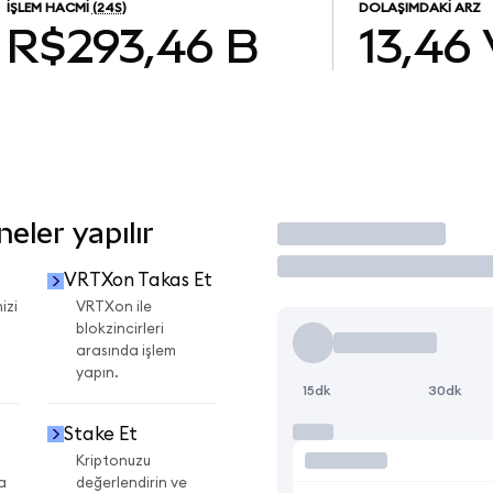
İŞLEM HACMI
(24S)
DOLAŞIMDAKI ARZ
R$293,46 B
13,46
eler yapılır
İşlem Yap
VRTXon Takas Et
izi
VRTXon ile
blokzincirleri
arasında işlem
yapın.
15dk
30dk
Stake Et
Kriptonuzu
a
değerlendirin ve