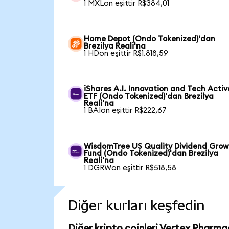
1 MXLon eşittir R$384,01
Home Depot (Ondo Tokenized)'dan
Brezilya Reali'na
1 HDon eşittir R$1.818,59
iShares A.I. Innovation and Tech Activ
ETF (Ondo Tokenized)'dan Brezilya
Reali'na
1 BAIon eşittir R$222,67
WisdomTree US Quality Dividend Gro
Fund (Ondo Tokenized)'dan Brezilya
Reali'na
1 DGRWon eşittir R$518,58
Diğer kurları keşfedin
Diğer kripto coinleri Vertex Pharma