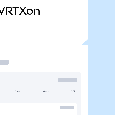
VRTXon
1sa
4sa
1G