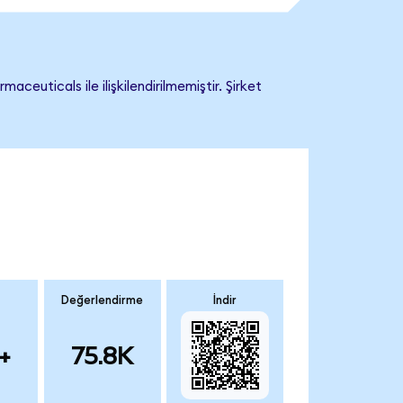
uticals ile ilişkilendirilmemiştir. Şirket
Değerlendirme
İndir
+
75.8K