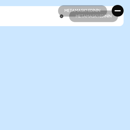
METAMASK'I EDİNİN
METAMASK'I EDİNİN
METAMASK'I EDİNİN
METAMASK'I EDİNİN