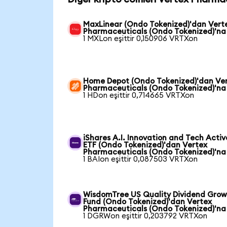
MaxLinear (Ondo Tokenized)'dan Vert
Pharmaceuticals (Ondo Tokenized)'na
1 MXLon eşittir 0,150906 VRTXon
Home Depot (Ondo Tokenized)'dan Ve
Pharmaceuticals (Ondo Tokenized)'na
1 HDon eşittir 0,714665 VRTXon
iShares A.I. Innovation and Tech Activ
ETF (Ondo Tokenized)'dan Vertex
Pharmaceuticals (Ondo Tokenized)'na
1 BAIon eşittir 0,087503 VRTXon
WisdomTree US Quality Dividend Gro
Fund (Ondo Tokenized)'dan Vertex
Pharmaceuticals (Ondo Tokenized)'na
1 DGRWon eşittir 0,203792 VRTXon