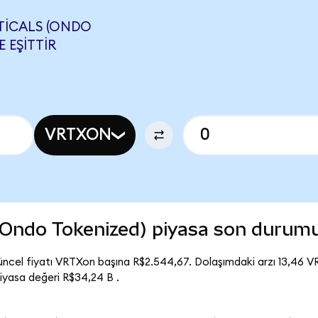
TICALS (ONDO
E EŞITTIR
VRTXON
(Ondo Tokenized) piyasa son durum
ncel fiyatı VRTXon başına R$2.544,67. Dolaşımdaki arzı 13,46 
yasa değeri R$34,24 B .