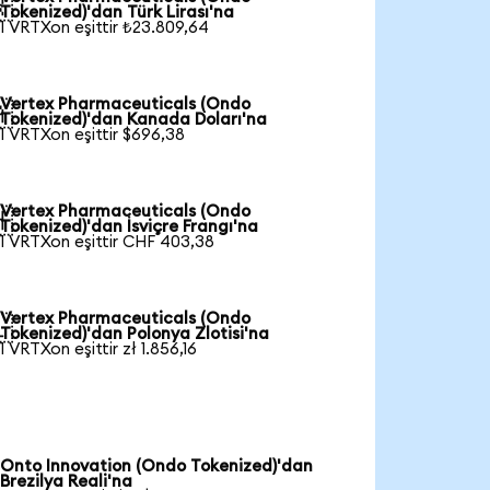

Tokenized)'dan Türk Lirası'na
1 VRTXon eşittir ₺23.809,64
Vertex Pharmaceuticals (Ondo

Tokenized)'dan Kanada Doları'na
1 VRTXon eşittir $696,38
Vertex Pharmaceuticals (Ondo

Tokenized)'dan İsviçre Frangı'na
1 VRTXon eşittir CHF 403,38
Vertex Pharmaceuticals (Ondo

Tokenized)'dan Polonya Zlotisi'na
1 VRTXon eşittir zł 1.856,16
Onto Innovation (Ondo Tokenized)'dan
Brezilya Reali'na