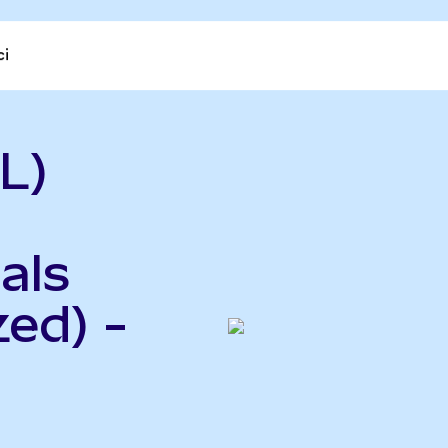
ci
L)
als
ed) -