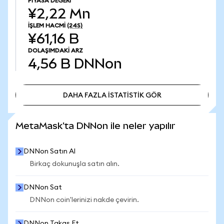
PIYASA DEĞERI
¥2,22 Mn
İŞLEM HACMI
(24S)
¥61,16 B
DOLAŞIMDAKI ARZ
4,56 B
DNNon
DAHA FAZLA İSTATİSTİK GÖR
DAHA FAZLA İSTATİSTİK GÖR
MetaMask'ta DNNon ile neler yapılır
DNNon Satın Al
Birkaç dokunuşla satın alın.
DNNon Sat
DNNon coin'lerinizi nakde çevirin.
DNNon Takas Et