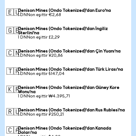
Denison Mines (Ondo Tokenized)'dan Euro'na
🇪🇺
1 DNNon eşittir €2,68
Denison Mines (Ondo Tokenized)'dan İngiliz
🇬🇧
Sterlini'na
1 DNNon eşittir £2,29
Denison Mines (Ondo Tokenized)'dan Çin Yuanı'na
🇨🇳
1 DNNon eşittir ¥20,86
Denison Mines (Ondo Tokenized)'dan Türk Lirası'na
🇹🇷
1 DNNon eşittir ₺147,04
Denison Mines (Ondo Tokenized)'dan Güney Kore
🇰🇷
Wonu'na
1 DNNon eşittir ₩4.395,71
Denison Mines (Ondo Tokenized)'dan Rus Rublesi'na
🇷🇺
1 DNNon eşittir ₽250,21
Denison Mines (Ondo Tokenized)'dan Kanada
🇨🇦
Doları'na