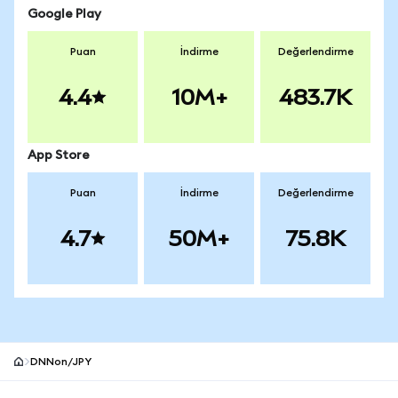
Google Play
Puan
İndirme
Değerlendirme
4.4
10M+
483.7K
App Store
Puan
İndirme
Değerlendirme
4.7
50M+
75.8K
DNNon/JPY
MetaMask site alt bilgisi