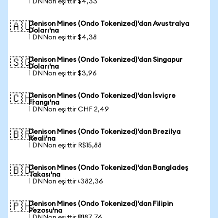
1 DNNon eşittir $4,33
Denison Mines (Ondo Tokenized)'dan Avustralya
🇦🇺
Doları'na
1 DNNon eşittir $4,38
Denison Mines (Ondo Tokenized)'dan Singapur
🇸🇬
Doları'na
1 DNNon eşittir $3,96
Denison Mines (Ondo Tokenized)'dan İsviçre
🇨🇭
Frangı'na
1 DNNon eşittir CHF 2,49
Denison Mines (Ondo Tokenized)'dan Brezilya
🇧🇷
Reali'na
1 DNNon eşittir R$15,88
Denison Mines (Ondo Tokenized)'dan Bangladeş
🇧🇩
Takası'na
1 DNNon eşittir ৳382,36
Denison Mines (Ondo Tokenized)'dan Filipin
🇵🇭
Pezosu'na
1 DNNon eşittir ₱187,76