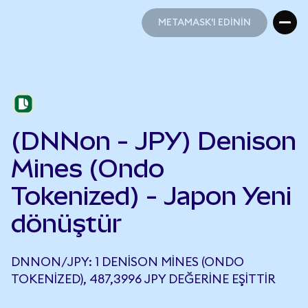
METAMASK'I EDİNİN
METAMASK'I EDİNİN
(DNNon - JPY) Denison
Mines (Ondo
Tokenized) - Japon Yeni
dönüştür
DNNON/JPY: 1 DENISON MINES (ONDO
TOKENIZED), 487,3996 JPY DEĞERINE EŞITTIR