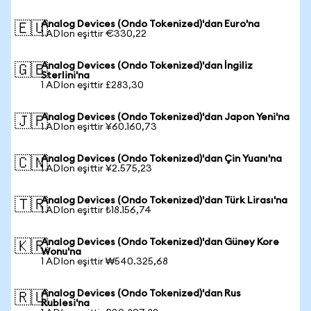
Analog Devices (Ondo Tokenized)'dan Euro'na
🇪🇺
1 ADIon eşittir €330,22
Analog Devices (Ondo Tokenized)'dan İngiliz
🇬🇧
Sterlini'na
1 ADIon eşittir £283,30
Analog Devices (Ondo Tokenized)'dan Japon Yeni'na
🇯🇵
1 ADIon eşittir ¥60.160,73
Analog Devices (Ondo Tokenized)'dan Çin Yuanı'na
🇨🇳
1 ADIon eşittir ¥2.575,23
Analog Devices (Ondo Tokenized)'dan Türk Lirası'na
🇹🇷
1 ADIon eşittir ₺18.156,74
Analog Devices (Ondo Tokenized)'dan Güney Kore
🇰🇷
Wonu'na
1 ADIon eşittir ₩540.325,68
Analog Devices (Ondo Tokenized)'dan Rus
🇷🇺
Rublesi'na