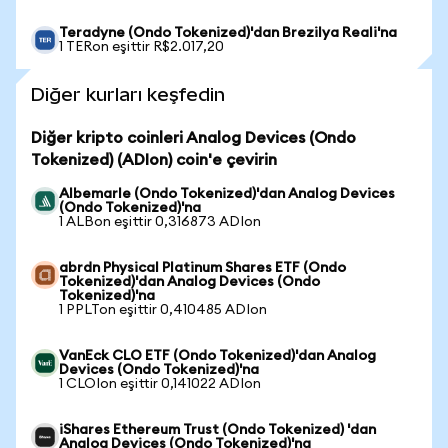
Teradyne (Ondo Tokenized)'dan Brezilya Reali'na
1 TERon eşittir R$2.017,20
Diğer kurları keşfedin
Diğer kripto coinleri Analog Devices (Ondo
Tokenized) (ADIon) coin'e çevirin
Albemarle (Ondo Tokenized)'dan Analog Devices
(Ondo Tokenized)'na
1 ALBon eşittir 0,316873 ADIon
abrdn Physical Platinum Shares ETF (Ondo
Tokenized)'dan Analog Devices (Ondo
Tokenized)'na
1 PPLTon eşittir 0,410485 ADIon
VanEck CLO ETF (Ondo Tokenized)'dan Analog
Devices (Ondo Tokenized)'na
1 CLOIon eşittir 0,141022 ADIon
iShares Ethereum Trust (Ondo Tokenized) 'dan
Analog Devices (Ondo Tokenized)'na