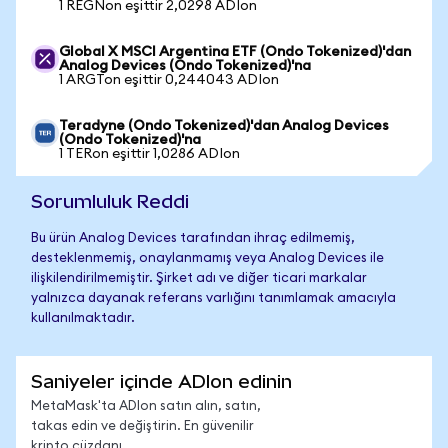
1 REGNon eşittir 2,0298 ADIon
Global X MSCI Argentina ETF (Ondo Tokenized)'dan
Analog Devices (Ondo Tokenized)'na
1 ARGTon eşittir 0,244043 ADIon
Teradyne (Ondo Tokenized)'dan Analog Devices
(Ondo Tokenized)'na
1 TERon eşittir 1,0286 ADIon
Sorumluluk Reddi
Bu ürün Analog Devices tarafından ihraç edilmemiş,
desteklenmemiş, onaylanmamış veya Analog Devices ile
ilişkilendirilmemiştir. Şirket adı ve diğer ticari markalar
yalnızca dayanak referans varlığını tanımlamak amacıyla
kullanılmaktadır.
Saniyeler içinde ADIon edinin
MetaMask'ta ADIon satın alın, satın,
takas edin ve değiştirin. En güvenilir
kripto cüzdanı.