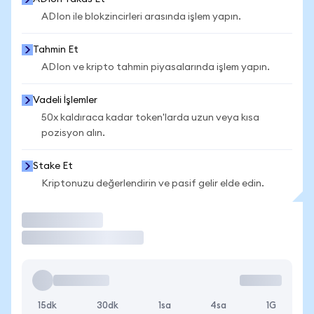
ADIon ile blokzincirleri arasında işlem yapın.
Tahmin Et
ADIon ve kripto tahmin piyasalarında işlem yapın.
Vadeli İşlemler
50x kaldıraca kadar token'larda uzun veya kısa
pozisyon alın.
Stake Et
Kriptonuzu değerlendirin ve pasif gelir elde edin.
İşlem Yap
15dk
30dk
1sa
4sa
1G