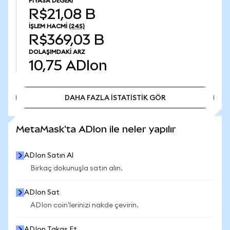
PIYASA DEĞERI
R$21,08 B
İŞLEM HACMI
(24S)
R$369,03 B
DOLAŞIMDAKI ARZ
10,75
ADIon
DAHA FAZLA İSTATİSTİK GÖR
DAHA FAZLA İSTATİSTİK GÖR
MetaMask'ta ADIon ile neler yapılır
ADIon Satın Al
Birkaç dokunuşla satın alın.
ADIon Sat
ADIon coin'lerinizi nakde çevirin.
ADIon Takas Et