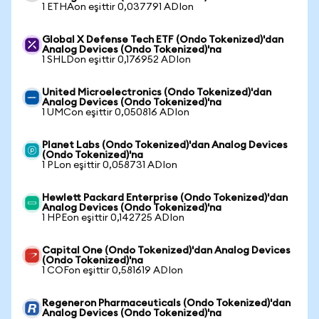
1 ETHAon eşittir 0,037791 ADIon
Global X Defense Tech ETF (Ondo Tokenized)'dan
Analog Devices (Ondo Tokenized)'na
1 SHLDon eşittir 0,176952 ADIon
United Microelectronics (Ondo Tokenized)'dan
Analog Devices (Ondo Tokenized)'na
1 UMCon eşittir 0,050816 ADIon
Planet Labs (Ondo Tokenized)'dan Analog Devices
(Ondo Tokenized)'na
1 PLon eşittir 0,058731 ADIon
Hewlett Packard Enterprise (Ondo Tokenized)'dan
Analog Devices (Ondo Tokenized)'na
1 HPEon eşittir 0,142725 ADIon
Capital One (Ondo Tokenized)'dan Analog Devices
(Ondo Tokenized)'na
1 COFon eşittir 0,581619 ADIon
Regeneron Pharmaceuticals (Ondo Tokenized)'dan
Analog Devices (Ondo Tokenized)'na