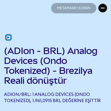
METAMASK'I EDİNİN
METAMASK'I EDİNİN
(ADIon - BRL) Analog
Devices (Ondo
Tokenized) - Brezilya
Reali dönüştür
ADION/BRL: 1 ANALOG DEVICES (ONDO
TOKENIZED), 1.961,0915 BRL DEĞERINE EŞITTIR