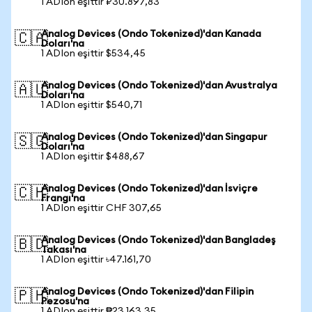
1 ADIon eşittir ₽30.897,83
Analog Devices (Ondo Tokenized)'dan Kanada
🇨🇦
Doları'na
1 ADIon eşittir $534,45
Analog Devices (Ondo Tokenized)'dan Avustralya
🇦🇺
Doları'na
1 ADIon eşittir $540,71
Analog Devices (Ondo Tokenized)'dan Singapur
🇸🇬
Doları'na
1 ADIon eşittir $488,67
Analog Devices (Ondo Tokenized)'dan İsviçre
🇨🇭
Frangı'na
1 ADIon eşittir CHF 307,65
Analog Devices (Ondo Tokenized)'dan Bangladeş
🇧🇩
Takası'na
1 ADIon eşittir ৳47.161,70
Analog Devices (Ondo Tokenized)'dan Filipin
🇵🇭
Pezosu'na
1 ADIon eşittir ₱23.163,35