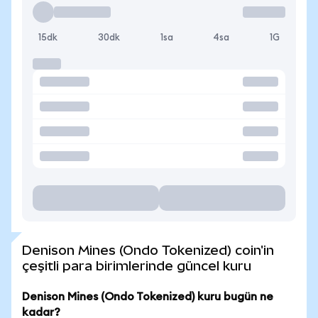
15dk
30dk
1sa
4sa
1G
Denison Mines (Ondo Tokenized) coin'in
çeşitli para birimlerinde güncel kuru
Denison Mines (Ondo Tokenized) kuru bugün ne
kadar?