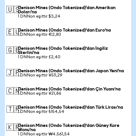
Denison Mines (Ondo Tokenized)'dan Amerikan
🇺🇸
Doları'na
1 DNNon eşittir $3,24
Denison Mines (Ondo Tokenized)'dan Euro'na
🇪🇺
1 DNNon eşittir €2,80
Denison Mines (Ondo Tokenized)'dan İngiliz
🇬🇧
Sterlini'na
1 DNNon eşittir £2,40
Denison Mines (Ondo Tokenized)'dan Japon Yeni'na
🇯🇵
1 DNNon eşittir ¥511,29
Denison Mines (Ondo Tokenized)'dan Çin Yuanı'na
🇨🇳
1 DNNon eşittir ¥21,86
Denison Mines (Ondo Tokenized)'dan Türk Lirası'na
🇹🇷
1 DNNon eşittir ₺154,54
Denison Mines (Ondo Tokenized)'dan Güney Kore
🇰🇷
Wonu'na
1 DNNon eşittir ₩4.561,54