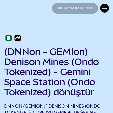
METAMASK'I EDİNİN
METAMASK'I EDİNİN
(DNNon - GEMIon)
Denison Mines (Ondo
Tokenized) - Gemini
Space Station (Ondo
Tokenized) dönüştür
DNNON/GEMION: 1 DENISON MINES (ONDO
TOKENIZED), 0,798030 GEMION DEĞERINE