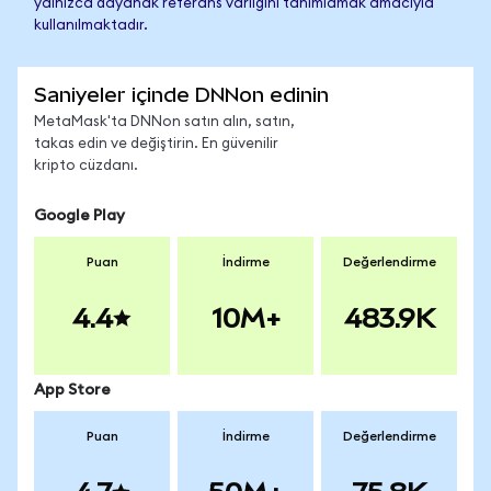
yalnızca dayanak referans varlığını tanımlamak amacıyla
kullanılmaktadır.
Saniyeler içinde DNNon edinin
MetaMask'ta DNNon satın alın, satın,
takas edin ve değiştirin. En güvenilir
kripto cüzdanı.
Google Play
Puan
İndirme
Değerlendirme
4.4
10M+
483.9K
App Store
Puan
İndirme
Değerlendirme