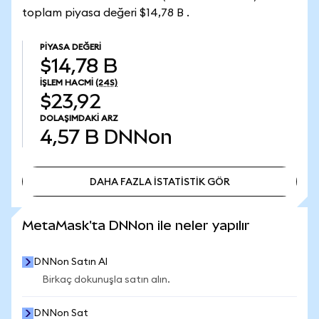
toplam piyasa değeri $14,78 B .
PIYASA DEĞERI
$14,78 B
İŞLEM HACMI
(24S)
$23,92
DOLAŞIMDAKI ARZ
4,57 B
DNNon
DAHA FAZLA İSTATİSTİK GÖR
DAHA FAZLA İSTATİSTİK GÖR
MetaMask'ta DNNon ile neler yapılır
DNNon Satın Al
Birkaç dokunuşla satın alın.
DNNon Sat