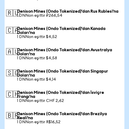
Denison Mines (Ondo Tokenized)'dan Rus Rublesi'na
🇷🇺
1 DNNon eşittir ₽266,54
Denison Mines (Ondo Tokenized)'dan Kanada
🇨🇦
Doları'na
1 DNNon eşittir $4,52
Denison Mines (Ondo Tokenized)'dan Avustralya
🇦🇺
Doları'na
1 DNNon eşittir $4,58
Denison Mines (Ondo Tokenized)'dan Singapur
🇸🇬
Doları'na
1 DNNon eşittir $4,14
Denison Mines (Ondo Tokenized)'dan İsviçre
🇨🇭
Frangı'na
1 DNNon eşittir CHF 2,62
Denison Mines (Ondo Tokenized)'dan Brezilya
🇧🇷
Reali'na
1 DNNon eşittir R$16,52