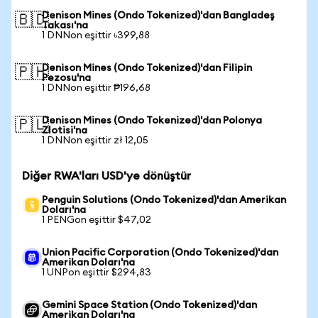
Denison Mines (Ondo Tokenized)'dan Bangladeş
🇧🇩
Takası'na
1 DNNon eşittir ৳399,88
Denison Mines (Ondo Tokenized)'dan Filipin
🇵🇭
Pezosu'na
1 DNNon eşittir ₱196,68
Denison Mines (Ondo Tokenized)'dan Polonya
🇵🇱
Zlotisi'na
1 DNNon eşittir zł 12,05
Diğer RWA'ları USD'ye dönüştür
Penguin Solutions (Ondo Tokenized)'dan Amerikan
Doları'na
1 PENGon eşittir $47,02
Union Pacific Corporation (Ondo Tokenized)'dan
Amerikan Doları'na
1 UNPon eşittir $294,83
Gemini Space Station (Ondo Tokenized)'dan
Amerikan Doları'na