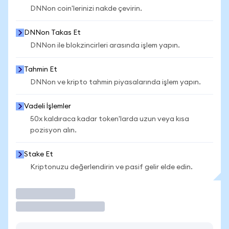
DNNon coin'lerinizi nakde çevirin.
DNNon Takas Et
DNNon ile blokzincirleri arasında işlem yapın.
Tahmin Et
DNNon ve kripto tahmin piyasalarında işlem yapın.
Vadeli İşlemler
50x kaldıraca kadar token'larda uzun veya kısa
pozisyon alın.
Stake Et
Kriptonuzu değerlendirin ve pasif gelir elde edin.
İşlem Yap