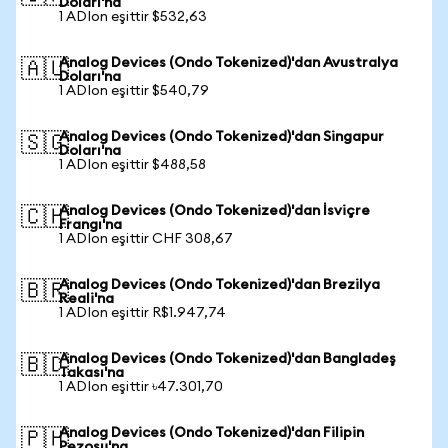
Doları'na
1 ADIon eşittir $532,63
Analog Devices (Ondo Tokenized)'dan Avustralya
🇦🇺
Doları'na
1 ADIon eşittir $540,79
Analog Devices (Ondo Tokenized)'dan Singapur
🇸🇬
Doları'na
1 ADIon eşittir $488,58
Analog Devices (Ondo Tokenized)'dan İsviçre
🇨🇭
Frangı'na
1 ADIon eşittir CHF 308,67
Analog Devices (Ondo Tokenized)'dan Brezilya
🇧🇷
Reali'na
1 ADIon eşittir R$1.947,74
Analog Devices (Ondo Tokenized)'dan Bangladeş
🇧🇩
Takası'na
1 ADIon eşittir ৳47.301,70
Analog Devices (Ondo Tokenized)'dan Filipin
🇵🇭
Pezosu'na