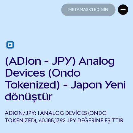
METAMASK'I EDİNİN
METAMASK'I EDİNİN
(ADIon - JPY) Analog
Devices (Ondo
Tokenized) - Japon Yeni
dönüştür
ADION/JPY: 1 ANALOG DEVICES (ONDO
TOKENIZED), 60.185,1792 JPY DEĞERINE EŞITTIR