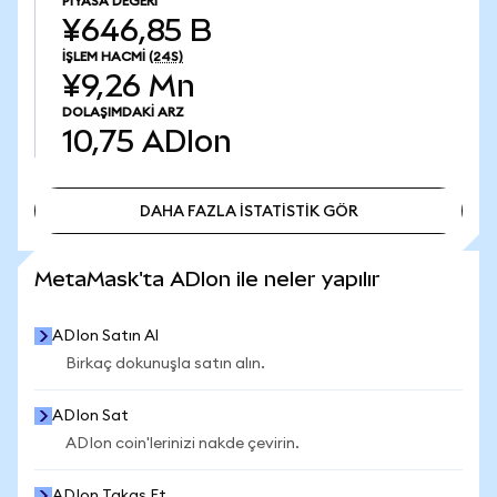
PIYASA DEĞERI
¥646,85 B
İŞLEM HACMI
(24S)
¥9,26 Mn
DOLAŞIMDAKI ARZ
10,75
ADIon
DAHA FAZLA İSTATİSTİK GÖR
DAHA FAZLA İSTATİSTİK GÖR
MetaMask'ta ADIon ile neler yapılır
ADIon Satın Al
Birkaç dokunuşla satın alın.
ADIon Sat
ADIon coin'lerinizi nakde çevirin.
ADIon Takas Et