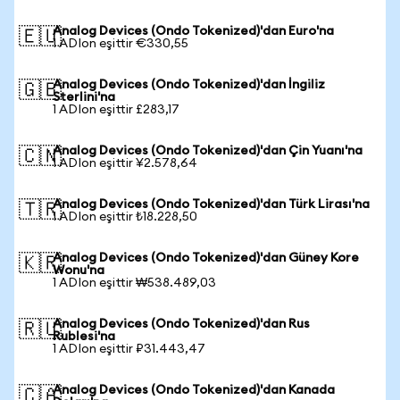
Analog Devices (Ondo Tokenized)'dan Euro'na
🇪🇺
1 ADIon eşittir €330,55
Analog Devices (Ondo Tokenized)'dan İngiliz
🇬🇧
Sterlini'na
1 ADIon eşittir £283,17
Analog Devices (Ondo Tokenized)'dan Çin Yuanı'na
🇨🇳
1 ADIon eşittir ¥2.578,64
Analog Devices (Ondo Tokenized)'dan Türk Lirası'na
🇹🇷
1 ADIon eşittir ₺18.228,50
Analog Devices (Ondo Tokenized)'dan Güney Kore
🇰🇷
Wonu'na
1 ADIon eşittir ₩538.489,03
Analog Devices (Ondo Tokenized)'dan Rus
🇷🇺
Rublesi'na
1 ADIon eşittir ₽31.443,47
Analog Devices (Ondo Tokenized)'dan Kanada
🇨🇦