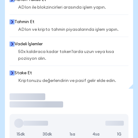
ADIon ile blokzincirleri arasında işlem yapın.
Tahmin Et
ADIon ve kripto tahmin piyasalarında işlem yapın.
Vadeli İşlemler
50x kaldıraca kadar token'larda uzun veya kısa
pozisyon alın.
Stake Et
Kriptonuzu değerlendirin ve pasif gelir elde edin.
İşlem Yap
15dk
30dk
1sa
4sa
1G