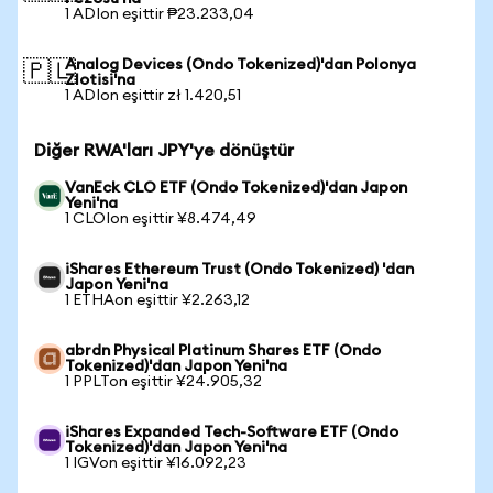
1 ADIon eşittir ₱23.233,04
Analog Devices (Ondo Tokenized)'dan Polonya
🇵🇱
Zlotisi'na
1 ADIon eşittir zł 1.420,51
Diğer RWA'ları JPY'ye dönüştür
VanEck CLO ETF (Ondo Tokenized)'dan Japon
Yeni'na
1 CLOIon eşittir ¥8.474,49
iShares Ethereum Trust (Ondo Tokenized) 'dan
Japon Yeni'na
1 ETHAon eşittir ¥2.263,12
abrdn Physical Platinum Shares ETF (Ondo
Tokenized)'dan Japon Yeni'na
1 PPLTon eşittir ¥24.905,32
iShares Expanded Tech-Software ETF (Ondo
Tokenized)'dan Japon Yeni'na
1 IGVon eşittir ¥16.092,23