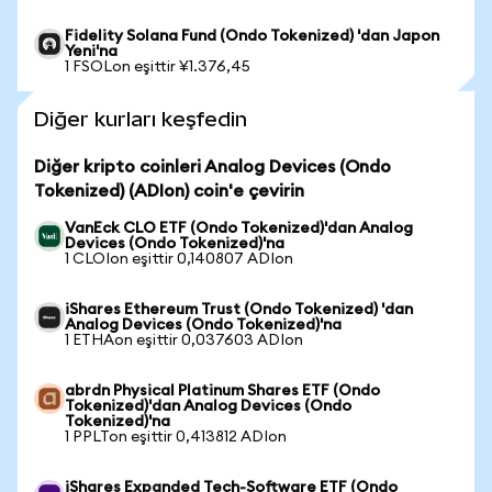
Fidelity Solana Fund (Ondo Tokenized) 'dan Japon
Yeni'na
1 FSOLon eşittir ¥1.376,45
Diğer kurları keşfedin
Diğer kripto coinleri Analog Devices (Ondo
Tokenized) (ADIon) coin'e çevirin
VanEck CLO ETF (Ondo Tokenized)'dan Analog
Devices (Ondo Tokenized)'na
1 CLOIon eşittir 0,140807 ADIon
iShares Ethereum Trust (Ondo Tokenized) 'dan
Analog Devices (Ondo Tokenized)'na
1 ETHAon eşittir 0,037603 ADIon
abrdn Physical Platinum Shares ETF (Ondo
Tokenized)'dan Analog Devices (Ondo
Tokenized)'na
1 PPLTon eşittir 0,413812 ADIon
iShares Expanded Tech-Software ETF (Ondo