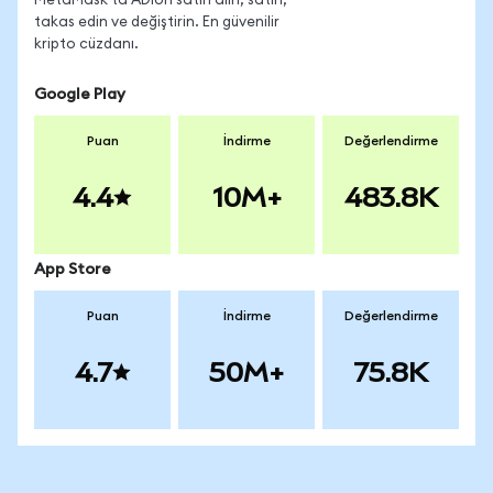
MetaMask'ta ADIon satın alın, satın,
takas edin ve değiştirin. En güvenilir
kripto cüzdanı.
Google Play
Puan
İndirme
Değerlendirme
4.4
10M+
483.8K
App Store
Puan
İndirme
Değerlendirme
4.7
50M+
75.8K