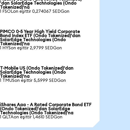
'dan SolarEdge Technologies (Ondo
Tokenized)'na
1 FSOLon eşittir 0,274067 SEDGon
PIMCO 0-5 Year High Yield Corporate
Bond Index ETF (Ondo Tokenized)'dan
SolarEdge Technologies (Ondo
Tokenized)'na
1 HYSon eşittir 2,9799 SEDGon
T-Mobile US (Ondo Tokenized)'dan
SolarEdge Technologies (Ondo
Tokenized)'na
1 TMUSon eşittir 5,5999 SEDGon
iShares Aaa - A Rated Corporate Bond ETF
(Ondo Tokenized)'dan SolarEdge
Technologies (Ondo Tokenized)'na
1 QLTAon eşittir 1,4610 SEDGon