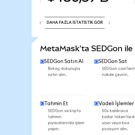
DAHA FAZLA İSTATİSTİK GÖR
DAHA FAZLA İSTATİSTİK GÖR
MetaMask'ta SEDGon ile n
SEDGon Satın Al
SEDGon Sat
Birkaç dokunuşla
SEDGon coin'lerin
satın alın.
nakde çevirin.
Tahmin Et
Vadeli İşlemler
SEDGon ve kripto
50x kaldıraca
tahmin
kadar token'lard
piyasalarında işlem
uzun veya kısa
yapın.
pozisyon alın.