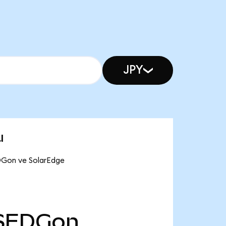
JPY
u
EDGon ve SolarEdge
SEDGon