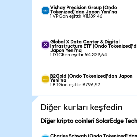
Vishay Precision Group (Ondo
Tokenized)'dan Japon Yeni'na
1 VPGon eşittir ¥11.139,46
Global X Data Center & Digital
Infrastructure ETF (Ondo Tokenized)'
Japon Yeni'na
1 DTCRon eşittir ¥4.339,64
B2Gold (Ondo Tokenized)'dan Japon
Yeni'na
1 BTGon eşittir ¥796,92
Diğer kurları keşfedin
Diğer kripto coinleri SolarEdge Tec
Charles Schwab (Ondo Tokenized)'da