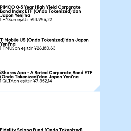
PIMCO 0-5 Year High Yield Corporate
Bond Index ETF (Ondo Tokenized)'dan
Japon Yeni'na
1 HYSon eşittir ¥14.996,22
T-Mobile US (Ondo Tokenized)'dan Japon
Yeni'na
1 TMUSon eşittir ¥28.180,83
iShares Aaa - A Rated Corporate Bond ETF
(Ondo Tokenized)'dan Japon Yeni'na
1 QLTAon eşittir ¥7.352,14
Fidelity Solana Fund (Ondo Tokenized)