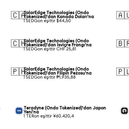
SolarEdge Technologies (Ondo
🇨🇦
🇦
Tokenized)'dan Kanada Doları'na
1 SEDGon eşittir $44,50
SolarEdge Technologies (Ondo
🇨🇭
🇧
Tokenized)'dan İsviçre Frangı'na
1 SEDGon eşittir CHF 25,81
SolarEdge Technologies (Ondo
🇵🇭
🇵
Tokenized)'dan Filipin Pezosu'na
1 SEDGon eşittir ₱1.935,88
n
Teradyne (Ondo Tokenized)'dan Japon
Yeni'na
1 TERon eşittir ¥60.420,4