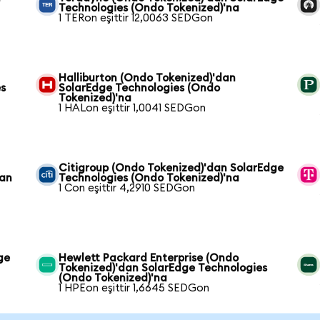
Technologies (Ondo Tokenized)'na
1 TERon eşittir 12,0063 SEDGon
Halliburton (Ondo Tokenized)'dan
es
SolarEdge Technologies (Ondo
Tokenized)'na
1 HALon eşittir 1,0041 SEDGon
Citigroup (Ondo Tokenized)'dan SolarEdge
dan
Technologies (Ondo Tokenized)'na
1 Con eşittir 4,2910 SEDGon
ge
Hewlett Packard Enterprise (Ondo
Tokenized)'dan SolarEdge Technologies
(Ondo Tokenized)'na
1 HPEon eşittir 1,6645 SEDGon