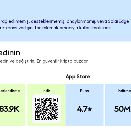
raç edilmemiş, desteklenmemiş, onaylanmamış veya SolarEdge Techn
referans varlığını tanımlamak amacıyla kullanılmaktadır.
edinin
in ve değiştirin. En güvenilir kripto cüzdanı.
App Store
erlendirme
İndir
Puan
İndirme
83.9K
4.7
50M