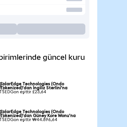
birimlerinde güncel kuru
SolarEdge Technologies (Ondo

Tokenized)'dan İngiliz Sterlini'na
1 SEDGon eşittir £23,64
SolarEdge Technologies (Ondo

Tokenized)'dan Güney Kore Wonu'na
1 SEDGon eşittir ₩44.896,64