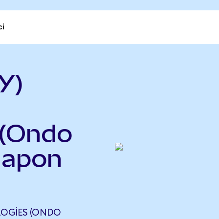
ci
Y)
 (Ondo
Japon
LOGIES (ONDO