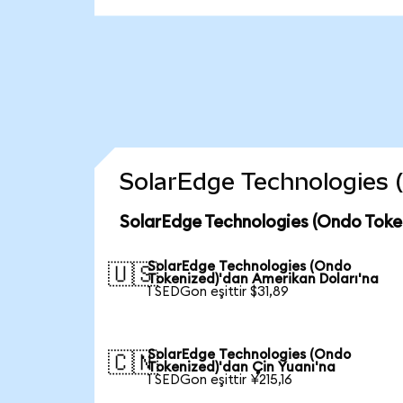
SolarEdge Technologies (O
SolarEdge Technologies (Ondo Toke
SolarEdge Technologies (Ondo
🇺🇸
Tokenized)'dan Amerikan Doları'na
1 SEDGon eşittir $31,89
SolarEdge Technologies (Ondo
🇨🇳
Tokenized)'dan Çin Yuanı'na
1 SEDGon eşittir ¥215,16