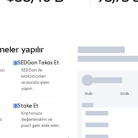
eler yapılır
İşlem Yap
SEDGon Takas Et
izi
SEDGon ile
blokzincirleri
arasında işlem
yapın.
15dk
30dk
Stake Et
Kriptonuzu
a
değerlendirin ve
pasif gelir elde edin.