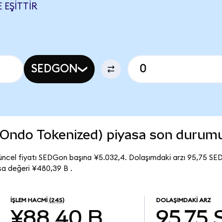
 EŞITTIR
SEDGON
(Ondo Tokenized) piyasa son durum
ncel fiyatı SEDGon başına ¥5.032,4. Dolaşımdaki arzı 95,75 S
a değeri ¥480,39 B .
İŞLEM HACMI
(24S)
DOLAŞIMDAKI ARZ
¥88,40 B
95,75