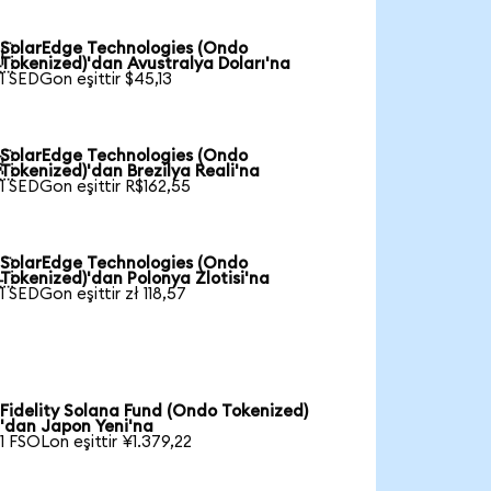
SolarEdge Technologies (Ondo

Tokenized)'dan Avustralya Doları'na
1 SEDGon eşittir $45,13
SolarEdge Technologies (Ondo

Tokenized)'dan Brezilya Reali'na
1 SEDGon eşittir R$162,55
SolarEdge Technologies (Ondo

Tokenized)'dan Polonya Zlotisi'na
1 SEDGon eşittir zł 118,57
Fidelity Solana Fund (Ondo Tokenized)
'dan Japon Yeni'na
1 FSOLon eşittir ¥1.379,22