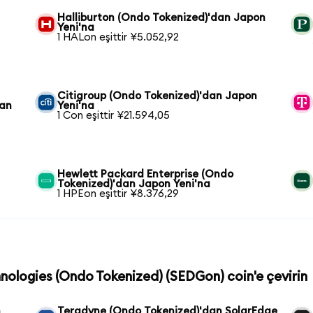
Halliburton (Ondo Tokenized)'dan Japon
Yeni'na
1 HALon eşittir ¥5.052,92
Citigroup (Ondo Tokenized)'dan Japon
dan
Yeni'na
1 Con eşittir ¥21.594,05
Hewlett Packard Enterprise (Ondo
Tokenized)'dan Japon Yeni'na
1 HPEon eşittir ¥8.376,29
hnologies (Ondo Tokenized) (SEDGon) coin'e çevirin
n
Teradyne (Ondo Tokenized)'dan SolarEdge