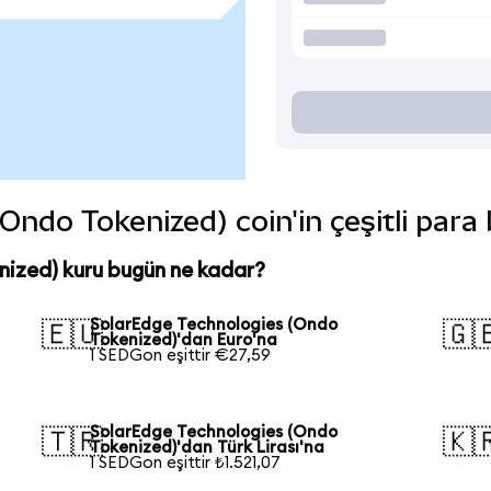
ndo Tokenized) coin'in çeşitli para 
nized) kuru bugün ne kadar?
SolarEdge Technologies (Ondo
🇪🇺
🇬
Tokenized)'dan Euro'na
1 SEDGon eşittir €27,59
SolarEdge Technologies (Ondo
🇹🇷
🇰
Tokenized)'dan Türk Lirası'na
1 SEDGon eşittir ₺1.521,07