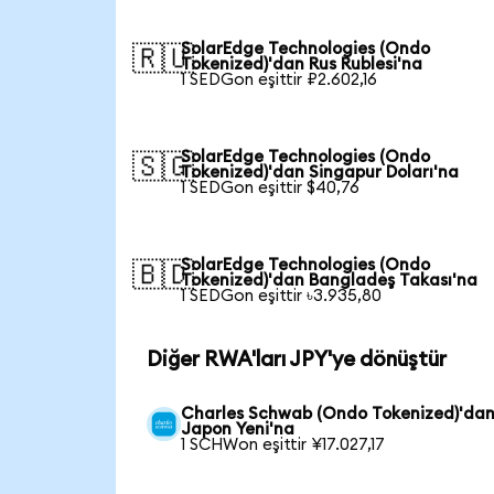
SolarEdge Technologies (Ondo
🇷🇺
Tokenized)'dan Rus Rublesi'na
1 SEDGon eşittir ₽2.602,16
SolarEdge Technologies (Ondo
🇸🇬
Tokenized)'dan Singapur Doları'na
1 SEDGon eşittir $40,76
SolarEdge Technologies (Ondo
🇧🇩
Tokenized)'dan Bangladeş Takası'na
1 SEDGon eşittir ৳3.935,80
Diğer RWA'ları JPY'ye dönüştür
Charles Schwab (Ondo Tokenized)'da
Japon Yeni'na
1 SCHWon eşittir ¥17.027,17