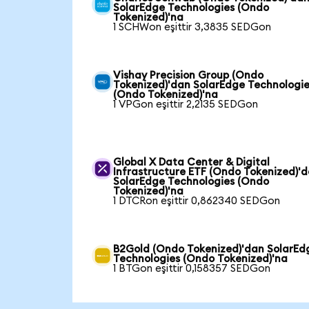
SolarEdge Technologies (Ondo
Tokenized)'na
1 SCHWon eşittir 3,3835 SEDGon
Vishay Precision Group (Ondo
Tokenized)'dan SolarEdge Technologi
(Ondo Tokenized)'na
1 VPGon eşittir 2,2135 SEDGon
Global X Data Center & Digital
Infrastructure ETF (Ondo Tokenized)'
SolarEdge Technologies (Ondo
Tokenized)'na
1 DTCRon eşittir 0,862340 SEDGon
B2Gold (Ondo Tokenized)'dan SolarEd
Technologies (Ondo Tokenized)'na
1 BTGon eşittir 0,158357 SEDGon