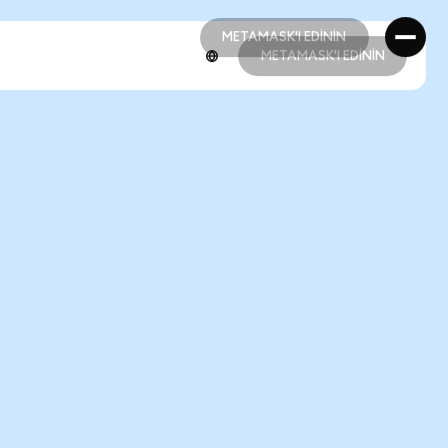
METAMASK'I EDİNİN
METAMASK'I EDİNİN
METAMASK'I EDİNİN
METAMASK'I EDİNİN