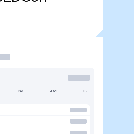
1sa
4sa
1G