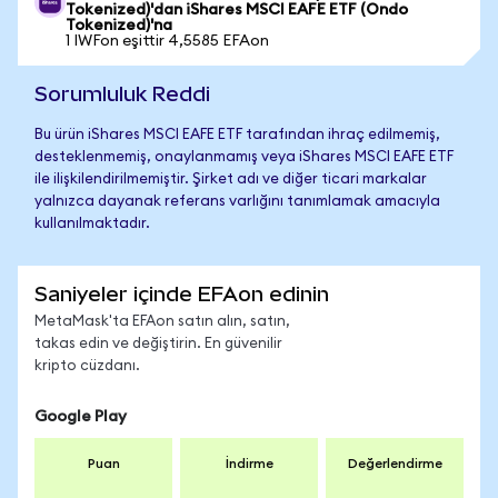
Tokenized)'dan iShares MSCI EAFE ETF (Ondo
Tokenized)'na
1 IWFon eşittir 4,5585 EFAon
Sorumluluk Reddi
Bu ürün iShares MSCI EAFE ETF tarafından ihraç edilmemiş,
desteklenmemiş, onaylanmamış veya iShares MSCI EAFE ETF
ile ilişkilendirilmemiştir. Şirket adı ve diğer ticari markalar
yalnızca dayanak referans varlığını tanımlamak amacıyla
kullanılmaktadır.
Saniyeler içinde EFAon edinin
MetaMask'ta EFAon satın alın, satın,
takas edin ve değiştirin. En güvenilir
kripto cüzdanı.
Google Play
Puan
İndirme
Değerlendirme