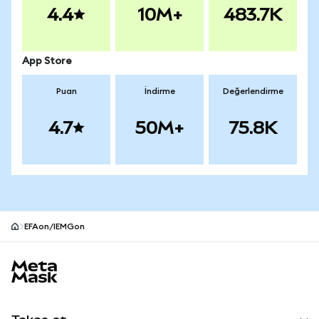
4.4
10M+
483.7K
App Store
Puan
İndirme
Değerlendirme
4.7
50M+
75.8K
EFAon/IEMGon
MetaMask site alt bilgisi