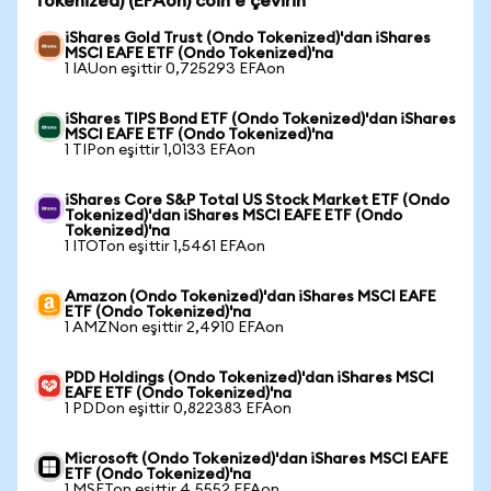
Tokenized) (EFAon) coin'e çevirin
iShares Gold Trust (Ondo Tokenized)'dan iShares
MSCI EAFE ETF (Ondo Tokenized)'na
1 IAUon eşittir 0,725293 EFAon
iShares TIPS Bond ETF (Ondo Tokenized)'dan iShares
MSCI EAFE ETF (Ondo Tokenized)'na
1 TIPon eşittir 1,0133 EFAon
iShares Core S&P Total US Stock Market ETF (Ondo
Tokenized)'dan iShares MSCI EAFE ETF (Ondo
Tokenized)'na
1 ITOTon eşittir 1,5461 EFAon
Amazon (Ondo Tokenized)'dan iShares MSCI EAFE
ETF (Ondo Tokenized)'na
1 AMZNon eşittir 2,4910 EFAon
PDD Holdings (Ondo Tokenized)'dan iShares MSCI
EAFE ETF (Ondo Tokenized)'na
1 PDDon eşittir 0,822383 EFAon
Microsoft (Ondo Tokenized)'dan iShares MSCI EAFE
ETF (Ondo Tokenized)'na
1 MSFTon eşittir 4,5552 EFAon