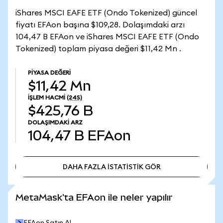
iShares MSCI EAFE ETF (Ondo Tokenized) güncel
fiyatı EFAon başına $109,28. Dolaşımdaki arzı
104,47 B EFAon ve iShares MSCI EAFE ETF (Ondo
Tokenized) toplam piyasa değeri $11,42 Mn .
PIYASA DEĞERI
$11,42 Mn
İŞLEM HACMI
(24S)
$425,76 B
DOLAŞIMDAKI ARZ
104,47 B
EFAon
DAHA FAZLA İSTATİSTİK GÖR
DAHA FAZLA İSTATİSTİK GÖR
MetaMask'ta EFAon ile neler yapılır