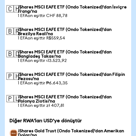
iShares MSCI EAFE ETF (Ondo Tokenized)'dan İsviçre
🇨🇭
Frangı'na
1 EFAon eşittir CHF 88,78
iShares MSCI EAFE ETF (Ondo Tokenized)'dan
🇧🇷
Brezilya Reali'na
1 EFAon eşittir R$559,54
iShares MSCI EAFE ETF (Ondo Tokenized)'dan
🇧🇩
Bangladeş Takası'na
1 EFAon eşittir ৳13.523,92
iShares MSCI EAFE ETF (Ondo Tokenized)'dan Filipin
🇵🇭
Pezosu'na
1 EFAon eşittir ₱6.643,35
iShares MSCI EAFE ETF (Ondo Tokenized)'dan
🇵🇱
Polonya Zlotisi'na
1 EFAon eşittir zł 407,81
Diğer RWA'ları USD'ye dönüştür
iShares Gold Trust (Ondo Tokenized)'dan Amerikan
Doları'na