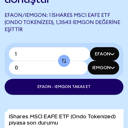
EFAON/IEMGON: 1 ISHARES MSCI EAFE ETF
(ONDO TOKENIZED), 1,3543 IEMGON DEĞERINE
EŞITTIR
EFAON
IEMGON
EFAON - IEMGON TAKAS ET
iShares MSCI EAFE ETF (Ondo Tokenized)
piyasa son durumu