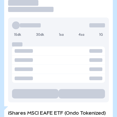
İşlem Yap
15dk
30dk
1sa
4sa
1G
iShares MSCI EAFE ETF (Ondo Tokenized)