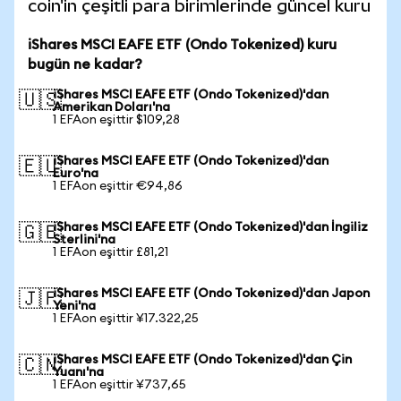
coin'in çeşitli para birimlerinde güncel kuru
iShares MSCI EAFE ETF (Ondo Tokenized) kuru
bugün ne kadar?
iShares MSCI EAFE ETF (Ondo Tokenized)'dan
🇺🇸
Amerikan Doları'na
1 EFAon eşittir $109,28
iShares MSCI EAFE ETF (Ondo Tokenized)'dan
🇪🇺
Euro'na
1 EFAon eşittir €94,86
iShares MSCI EAFE ETF (Ondo Tokenized)'dan İngiliz
🇬🇧
Sterlini'na
1 EFAon eşittir £81,21
iShares MSCI EAFE ETF (Ondo Tokenized)'dan Japon
🇯🇵
Yeni'na
1 EFAon eşittir ¥17.322,25
iShares MSCI EAFE ETF (Ondo Tokenized)'dan Çin
🇨🇳
Yuanı'na
1 EFAon eşittir ¥737,65