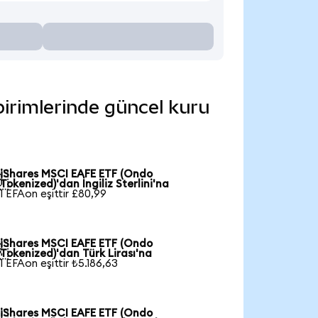
birimlerinde güncel kuru
iShares MSCI EAFE ETF (Ondo

Tokenized)'dan İngiliz Sterlini'na
1 EFAon eşittir £80,99
iShares MSCI EAFE ETF (Ondo

Tokenized)'dan Türk Lirası'na
1 EFAon eşittir ₺5.186,63
iShares MSCI EAFE ETF (Ondo