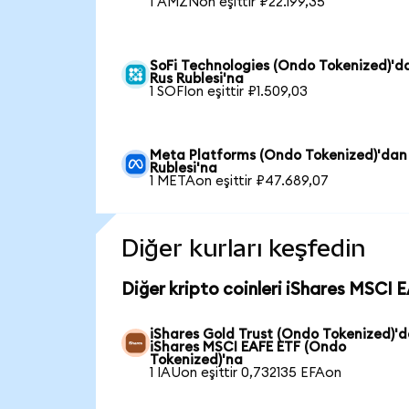
1 AMZNon eşittir ₽22.199,35
SoFi Technologies (Ondo Tokenized)'d
Rus Rublesi'na
1 SOFIon eşittir ₽1.509,03
Meta Platforms (Ondo Tokenized)'dan
Rublesi'na
1 METAon eşittir ₽47.689,07
Diğer kurları keşfedin
Diğer kripto coinleri iShares MSCI 
iShares Gold Trust (Ondo Tokenized)'
iShares MSCI EAFE ETF (Ondo
Tokenized)'na
1 IAUon eşittir 0,732135 EFAon