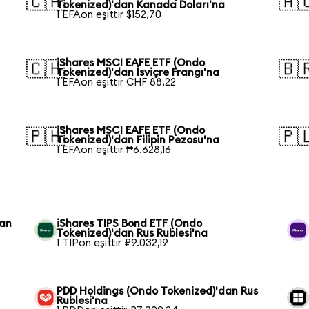
🇨🇦
🇦
Tokenized)'dan Kanada Doları'na
1 EFAon eşittir $152,70
iShares MSCI EAFE ETF (Ondo
🇨🇭
🇧
Tokenized)'dan İsviçre Frangı'na
1 EFAon eşittir CHF 88,22
iShares MSCI EAFE ETF (Ondo
🇵🇭
🇵
Tokenized)'dan Filipin Pezosu'na
1 EFAon eşittir ₱6.628,16
dan
iShares TIPS Bond ETF (Ondo
Tokenized)'dan Rus Rublesi'na
1 TIPon eşittir ₽9.032,19
PDD Holdings (Ondo Tokenized)'dan Rus
Rublesi'na