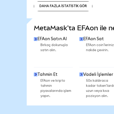
DAHA FAZLA İSTATİSTİK GÖR
DAHA FAZLA İSTATİSTİK GÖR
MetaMask'ta EFAon ile nel
EFAon Satın Al
EFAon Sat
Birkaç dokunuşla
EFAon coin'leriniz
satın alın.
nakde çevirin.
Tahmin Et
Vadeli İşlemler
EFAon ve kripto
50x kaldıraca
tahmin
kadar token'lard
piyasalarında işlem
uzun veya kısa
yapın.
pozisyon alın.