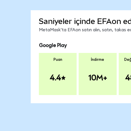
Saniyeler içinde EFAon ed
MetaMask'ta EFAon satın alın, satın, takas edi
Google Play
Puan
İndirme
Değ
4.4
10M+
4