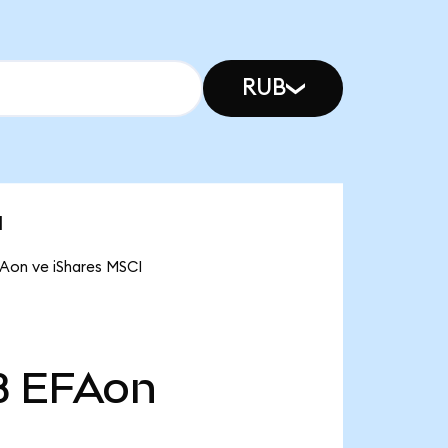
RUB
u
FAon ve iShares MSCI
B
EFAon