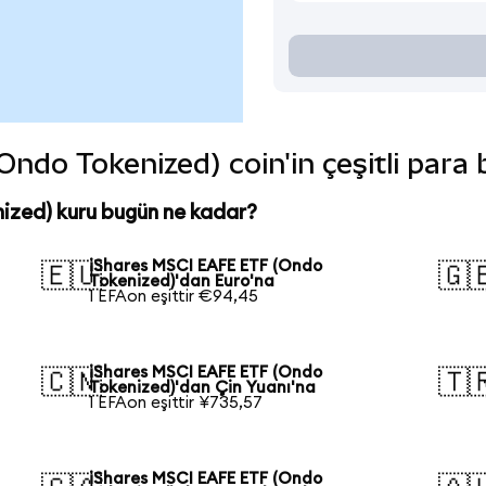
do Tokenized) coin'in çeşitli para 
ized) kuru bugün ne kadar?
iShares MSCI EAFE ETF (Ondo
🇪🇺
🇬
Tokenized)'dan Euro'na
1 EFAon eşittir €94,45
iShares MSCI EAFE ETF (Ondo
🇨🇳
🇹
Tokenized)'dan Çin Yuanı'na
1 EFAon eşittir ¥735,57
iShares MSCI EAFE ETF (Ondo