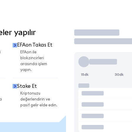
er yapılır
İşlem Yap
EFAon Takas Et
i
EFAon ile
blokzincirleri
arasında işlem
yapın.
15dk
30dk
Stake Et
Kriptonuzu
a
değerlendirin ve
pasif gelir elde edin.