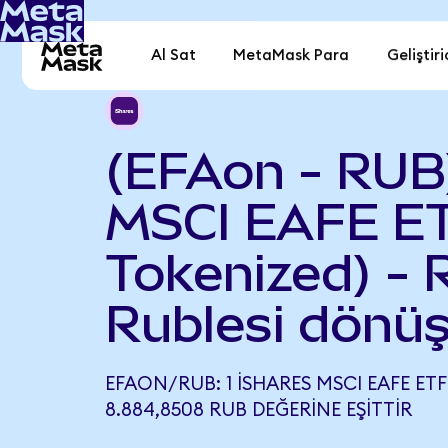
Al Sat
MetaMask Para
Geliştiri
(EFAon - RUB)
MSCI EAFE E
Tokenized) - 
Rublesi dönüş
EFAON/RUB: 1 ISHARES MSCI EAFE ET
8.884,8508 RUB DEĞERINE EŞITTIR