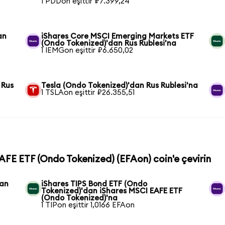
1 PDDon eşittir ₽7.399,24
an
iShares Core MSCI Emerging Markets ETF
(Ondo Tokenized)'dan Rus Rublesi'na
1 IEMGon eşittir ₽6.650,02
 Rus
Tesla (Ondo Tokenized)'dan Rus Rublesi'na
1 TSLAon eşittir ₽26.355,51
EAFE ETF (Ondo Tokenized) (EFAon) coin'e çevirin
dan
iShares TIPS Bond ETF (Ondo
Tokenized)'dan iShares MSCI EAFE ETF
(Ondo Tokenized)'na
1 TIPon eşittir 1,0166 EFAon