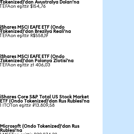

Tokenized)'dan Avustralya Doları'na
1 EFAon eşittir $154,76
iShares MSCI EAFE ETF (Ondo

Tokenized)'dan Brezilya Reali'na
1 EFAon eşittir R$558,19
iShares MSCI EAFE ETF (Ondo

Tokenized)'dan Polonya Zlotisi'na
1 EFAon eşittir zł 406,03
iShares Core S&P Total US Stock Market
ETF (Ondo Tokenized)'dan Rus Rublesi'na
1 ITOTon eşittir ₽13.809,58
Microsoft (Ondo Tokenized)'dan Rus
Rublesi'na