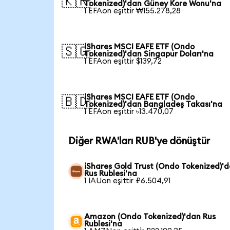
🇰🇷
Tokenized)'dan Güney Kore Wonu'na
1 EFAon eşittir ₩155.278,28
iShares MSCI EAFE ETF (Ondo
🇸🇬
Tokenized)'dan Singapur Doları'na
1 EFAon eşittir $139,72
iShares MSCI EAFE ETF (Ondo
🇧🇩
Tokenized)'dan Bangladeş Takası'na
1 EFAon eşittir ৳13.470,07
Diğer RWA'ları RUB'ye dönüştür
iShares Gold Trust (Ondo Tokenized)'
Rus Rublesi'na
1 IAUon eşittir ₽6.504,91
Amazon (Ondo Tokenized)'dan Rus
Rublesi'na