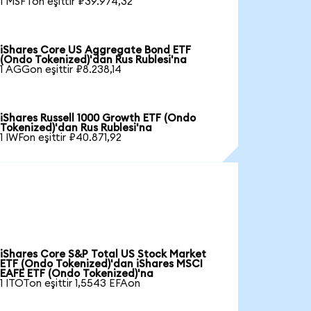
1 MSFTon eşittir ₽39.974,32
iShares Core US Aggregate Bond ETF
(Ondo Tokenized)'dan Rus Rublesi'na
1 AGGon eşittir ₽8.238,14
iShares Russell 1000 Growth ETF (Ondo
Tokenized)'dan Rus Rublesi'na
1 IWFon eşittir ₽40.871,92
iShares Core S&P Total US Stock Market
ETF (Ondo Tokenized)'dan iShares MSCI
EAFE ETF (Ondo Tokenized)'na
1 ITOTon eşittir 1,5543 EFAon