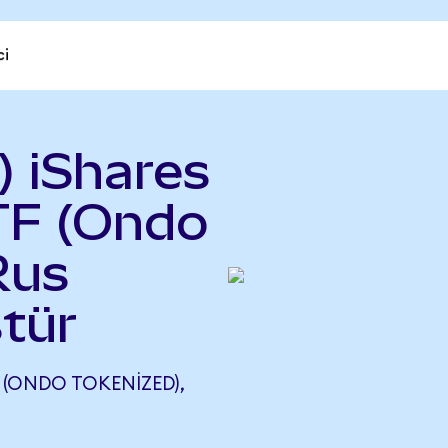
ci
 iShares
TF (Ondo
Rus
tür
F (ONDO TOKENIZED),