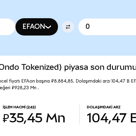
EFAON
Ondo Tokenized) piyasa son durum
el fiyatı EFAon başına ₽8.884,85. Dolaşımdaki arzı 104,47 B E
ğeri ₽928,23 Mn .
İŞLEM HACMI
(24S)
DOLAŞIMDAKI ARZ
₽35,45 Mn
104,47 