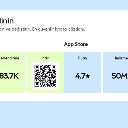
inin
n ve değiştirin. En güvenilir kripto cüzdanı.
App Store
erlendirme
İndir
Puan
İndirme
83.7K
4.7
50M