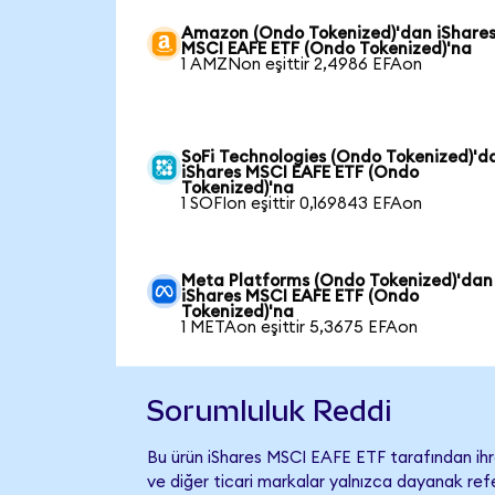
Amazon (Ondo Tokenized)'dan iShare
MSCI EAFE ETF (Ondo Tokenized)'na
1 AMZNon eşittir 2,4986 EFAon
SoFi Technologies (Ondo Tokenized)'d
iShares MSCI EAFE ETF (Ondo
Tokenized)'na
1 SOFIon eşittir 0,169843 EFAon
Meta Platforms (Ondo Tokenized)'dan
iShares MSCI EAFE ETF (Ondo
Tokenized)'na
1 METAon eşittir 5,3675 EFAon
Sorumluluk Reddi
Bu ürün iShares MSCI EAFE ETF tarafından ihra
ve diğer ticari markalar yalnızca dayanak refe