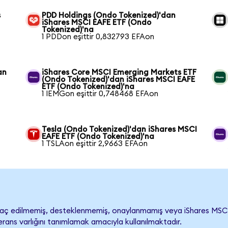
s
PDD Holdings (Ondo Tokenized)'dan
iShares MSCI EAFE ETF (Ondo
Tokenized)'na
1 PDDon eşittir 0,832793 EFAon
an
iShares Core MSCI Emerging Markets ETF
(Ondo Tokenized)'dan iShares MSCI EAFE
ETF (Ondo Tokenized)'na
1 IEMGon eşittir 0,748468 EFAon
Tesla (Ondo Tokenized)'dan iShares MSCI
EAFE ETF (Ondo Tokenized)'na
1 TSLAon eşittir 2,9663 EFAon
ç edilmemiş, desteklenmemiş, onaylanmamış veya iShares MSCI EAFE
rans varlığını tanımlamak amacıyla kullanılmaktadır.