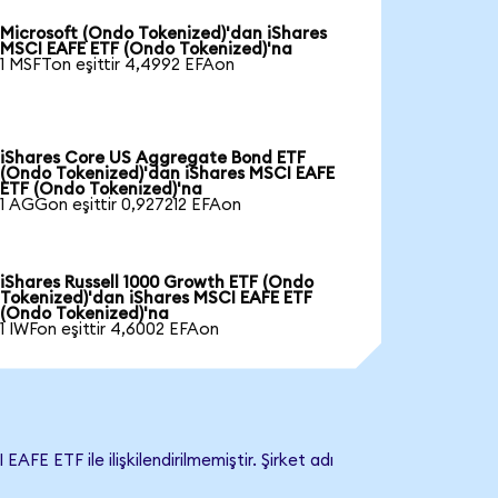
Microsoft (Ondo Tokenized)'dan iShares
MSCI EAFE ETF (Ondo Tokenized)'na
1 MSFTon eşittir 4,4992 EFAon
iShares Core US Aggregate Bond ETF
(Ondo Tokenized)'dan iShares MSCI EAFE
ETF (Ondo Tokenized)'na
1 AGGon eşittir 0,927212 EFAon
iShares Russell 1000 Growth ETF (Ondo
Tokenized)'dan iShares MSCI EAFE ETF
(Ondo Tokenized)'na
1 IWFon eşittir 4,6002 EFAon
 ETF ile ilişkilendirilmemiştir. Şirket adı