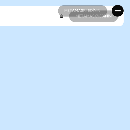
METAMASK'I EDİNİN
METAMASK'I EDİNİN
METAMASK'I EDİNİN
METAMASK'I EDİNİN