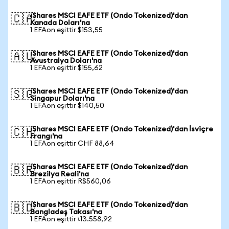
iShares MSCI EAFE ETF (Ondo Tokenized)'dan
🇨🇦
Kanada Doları'na
1 EFAon eşittir $153,55
iShares MSCI EAFE ETF (Ondo Tokenized)'dan
🇦🇺
Avustralya Doları'na
1 EFAon eşittir $155,62
iShares MSCI EAFE ETF (Ondo Tokenized)'dan
🇸🇬
Singapur Doları'na
1 EFAon eşittir $140,50
iShares MSCI EAFE ETF (Ondo Tokenized)'dan İsviçre
🇨🇭
Frangı'na
1 EFAon eşittir CHF 88,64
iShares MSCI EAFE ETF (Ondo Tokenized)'dan
🇧🇷
Brezilya Reali'na
1 EFAon eşittir R$560,06
iShares MSCI EAFE ETF (Ondo Tokenized)'dan
🇧🇩
Bangladeş Takası'na
1 EFAon eşittir ৳13.558,92