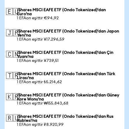
iShares MSCI EAFE ETF (Ondo Tokenized)'dan
🇪🇺
Euro'na
1 EFAon eşittir €94,92
iShares MSCI EAFE ETF (Ondo Tokenized)'dan Japon
🇯🇵
Yeni'na
1 EFAon eşittir ¥17.296,59
iShares MSCI EAFE ETF (Ondo Tokenized)'dan Çin
🇨🇳
Yuanı'na
1 EFAon eşittir ¥739,51
iShares MSCI EAFE ETF (Ondo Tokenized)'dan Türk
🇹🇷
Lirası'na
1 EFAon eşittir ₺5.214,62
iShares MSCI EAFE ETF (Ondo Tokenized)'dan Güney
🇰🇷
Kore Wonu'na
1 EFAon eşittir ₩155.843,68
iShares MSCI EAFE ETF (Ondo Tokenized)'dan Rus
🇷🇺
Rublesi'na
1 EFAon eşittir ₽8.920,99