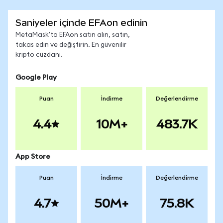
Saniyeler içinde EFAon edinin
MetaMask'ta EFAon satın alın, satın,
takas edin ve değiştirin. En güvenilir
kripto cüzdanı.
Google Play
Puan
İndirme
Değerlendirme
4.4
10M+
483.7K
App Store
Puan
İndirme
Değerlendirme
4.7
50M+
75.8K