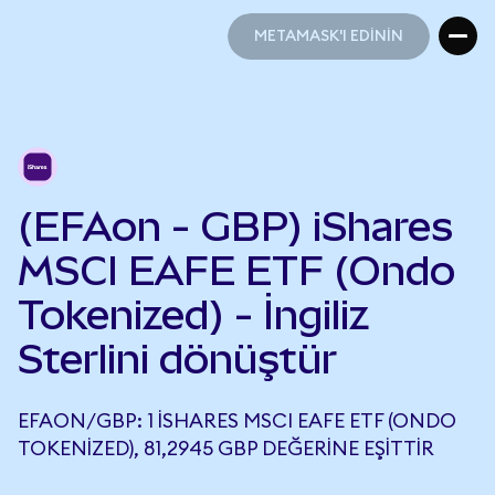
METAMASK'I EDİNİN
METAMASK'I EDİNİN
(EFAon - GBP) iShares
MSCI EAFE ETF (Ondo
Tokenized) - İngiliz
Sterlini dönüştür
EFAON/GBP: 1 ISHARES MSCI EAFE ETF (ONDO
TOKENIZED), 81,2945 GBP DEĞERINE EŞITTIR