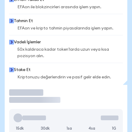
EFAon ile blokzincirleri arasında işlem yapın.
Tahmin Et
EFAon ve kripto tahmin piyasalarında işlem yapın.
Vadeli İşlemler
50x kaldıraca kadar token'larda uzun veya kısa
pozisyon alın.
Stake Et
Kriptonuzu değerlendirin ve pasif gelir elde edin.
İşlem Yap
15dk
30dk
1sa
4sa
1G