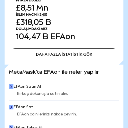
PIYASA DEĞERI
£8,51 Mn
İŞLEM HACMI
(24S)
£318,05 B
DOLAŞIMDAKI ARZ
104,47 B
EFAon
DAHA FAZLA İSTATİSTİK GÖR
DAHA FAZLA İSTATİSTİK GÖR
MetaMask'ta EFAon ile neler yapılır
EFAon Satın Al
Birkaç dokunuşla satın alın.
EFAon Sat
EFAon coin'lerinizi nakde çevirin.
EFAon Takas Et