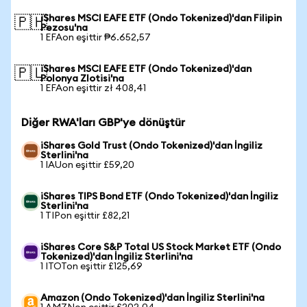
iShares MSCI EAFE ETF (Ondo Tokenized)'dan Filipin
🇵🇭
Pezosu'na
1 EFAon eşittir ₱6.652,57
iShares MSCI EAFE ETF (Ondo Tokenized)'dan
🇵🇱
Polonya Zlotisi'na
1 EFAon eşittir zł 408,41
Diğer RWA'ları GBP'ye dönüştür
iShares Gold Trust (Ondo Tokenized)'dan İngiliz
Sterlini'na
1 IAUon eşittir £59,20
iShares TIPS Bond ETF (Ondo Tokenized)'dan İngiliz
Sterlini'na
1 TIPon eşittir £82,21
iShares Core S&P Total US Stock Market ETF (Ondo
Tokenized)'dan İngiliz Sterlini'na
1 ITOTon eşittir £125,69
Amazon (Ondo Tokenized)'dan İngiliz Sterlini'na