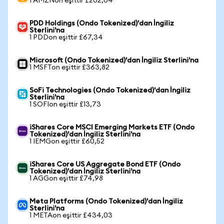
1 AMZNon eşittir £202,04
PDD Holdings (Ondo Tokenized)'dan İngiliz
Sterlini'na
1 PDDon eşittir £67,34
Microsoft (Ondo Tokenized)'dan İngiliz Sterlini'na
1 MSFTon eşittir £363,82
SoFi Technologies (Ondo Tokenized)'dan İngiliz
Sterlini'na
1 SOFIon eşittir £13,73
iShares Core MSCI Emerging Markets ETF (Ondo
Tokenized)'dan İngiliz Sterlini'na
1 IEMGon eşittir £60,52
iShares Core US Aggregate Bond ETF (Ondo
Tokenized)'dan İngiliz Sterlini'na
1 AGGon eşittir £74,98
Meta Platforms (Ondo Tokenized)'dan İngiliz
Sterlini'na
1 METAon eşittir £434,03