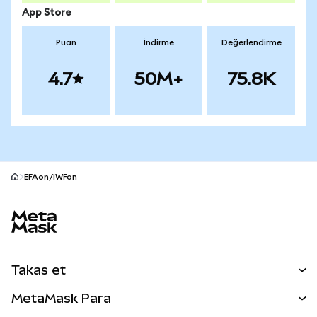
App Store
Puan
İndirme
Değerlendirme
4.7
50M+
75.8K
EFAon/IWFon
MetaMask site alt bilgisi
Takas et
Takas İşlemleri
MetaMask Para
Tahmin Et
YENİ
Kripto Al