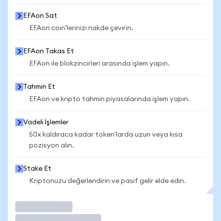
EFAon Sat
EFAon coin'lerinizi nakde çevirin.
EFAon Takas Et
EFAon ile blokzincirleri arasında işlem yapın.
Tahmin Et
EFAon ve kripto tahmin piyasalarında işlem yapın.
Vadeli İşlemler
50x kaldıraca kadar token'larda uzun veya kısa
pozisyon alın.
Stake Et
Kriptonuzu değerlendirin ve pasif gelir elde edin.
İşlem Yap