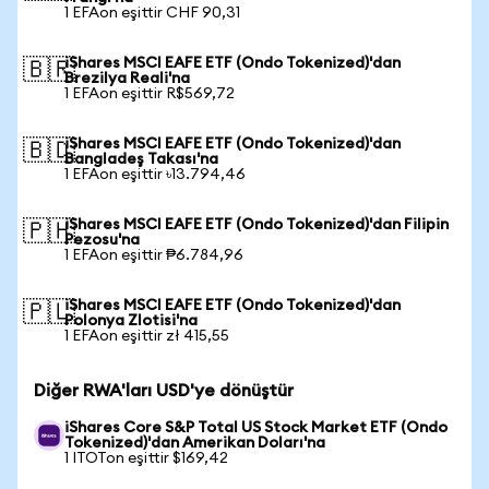
1 EFAon eşittir CHF 90,31
iShares MSCI EAFE ETF (Ondo Tokenized)'dan
🇧🇷
Brezilya Reali'na
1 EFAon eşittir R$569,72
iShares MSCI EAFE ETF (Ondo Tokenized)'dan
🇧🇩
Bangladeş Takası'na
1 EFAon eşittir ৳13.794,46
iShares MSCI EAFE ETF (Ondo Tokenized)'dan Filipin
🇵🇭
Pezosu'na
1 EFAon eşittir ₱6.784,96
iShares MSCI EAFE ETF (Ondo Tokenized)'dan
🇵🇱
Polonya Zlotisi'na
1 EFAon eşittir zł 415,55
Diğer RWA'ları USD'ye dönüştür
iShares Core S&P Total US Stock Market ETF (Ondo
Tokenized)'dan Amerikan Doları'na
1 ITOTon eşittir $169,42