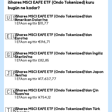
iShares MSCI EAFE ETF (Ondo Tokenized) kuru
bugün ne kadar?
iShares MSCI EAFE ETF (Ondo Tokenized)'dan
🇺🇸
Amerikan Doları'na
1 EFAon eşittir $111,77
iShares MSCI EAFE ETF (Ondo Tokenized)'dan
🇪🇺
Euro'na
1 EFAon eşittir €96,71
iShares MSCI EAFE ETF (Ondo Tokenized)'dan İngiliz
🇬🇧
Sterlini'na
1 EFAon eşittir £82,85
iShares MSCI EAFE ETF (Ondo Tokenized)'dan Japon
🇯🇵
Yeni'na
1 EFAon eşittir ¥17.637,77
iShares MSCI EAFE ETF (Ondo Tokenized)'dan Çin
🇨🇳
Yuanı'na
1 EFAon eşittir ¥754,12
iShares MSCI EAFE ETF (Ondo Tokenized)'dan Türk
🇹🇷