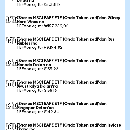
Lirası'na
1 EFAon eşittir ₺5.331,12
iShares MSCI EAFE ETF (Ondo Tokenized)'dan Güney
🇰🇷
Kore Wonu'na
1 EFAon eşittir ₩157.359,06
iShares MSCI EAFE ETF (Ondo Tokenized)'dan Rus
🇷🇺
Rublesi'na
1 EFAon eşittir ₽9.194,82
iShares MSCI EAFE ETF (Ondo Tokenized)'dan
🇨🇦
Kanada Doları'na
1 EFAon eşittir $155,92
iShares MSCI EAFE ETF (Ondo Tokenized)'dan
🇦🇺
Avustralya Doları'na
1 EFAon eşittir $158,16
iShares MSCI EAFE ETF (Ondo Tokenized)'dan
🇸🇬
Singapur Doları'na
1 EFAon eşittir $142,84
iShares MSCI EAFE ETF (Ondo Tokenized)'dan İsviçre
🇨🇭
Frangı'na