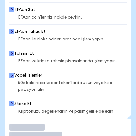
EFAon Sat
EFAon coin'lerinizi nakde çevirin.
EFAon Takas Et
EFAon ile blokzincirleri arasında işlem yapın.
Tahmin Et
EFAon ve kripto tahmin piyasalarında işlem yapın.
Vadeli İşlemler
50x kaldıraca kadar token'larda uzun veya kısa
pozisyon alın.
Stake Et
Kriptonuzu değerlendirin ve pasif gelir elde edin.
İşlem Yap