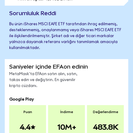
Sorumluluk Reddi
Bu ürün iShares MSCI EAFE ETF tarafından ihraç edilmemiş,
desteklenmemiş, onaylanmamış veya iShares MSCI EAFE ETF
ile ilişkilendirilmemiştir. Şirket adı ve diğer ticari markalar
yalnızca dayanak referans varlığını tanımlamak amacıyla
kullanılmaktadır.
Saniyeler içinde EFAon edinin
MetaMask'ta EFAon satın alın, satın,
takas edin ve değiştirin. En güvenilir
kripto cüzdanı.
Google Play
Puan
İndirme
Değerlendirme
4.4
10M+
483.8K