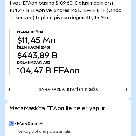
fiyatı EFAon başına $109,60. Dolaşımdaki arzı
104,47 B EFAon ve iShares MSCI EAFE ETF (Ondo
Tokenized) toplam piyasa değeri $11,45 Mn .
PIYASA DEĞERI
$11,45 Mn
İŞLEM HACMI
(24S)
$443,89 B
DOLAŞIMDAKI ARZ
104,47 B
EFAon
DAHA FAZLA İSTATİSTİK GÖR
DAHA FAZLA İSTATİSTİK GÖR
MetaMask'ta EFAon ile neler yapılır
EFAon Satın Al
Birkaç dokunuşla satın alın.