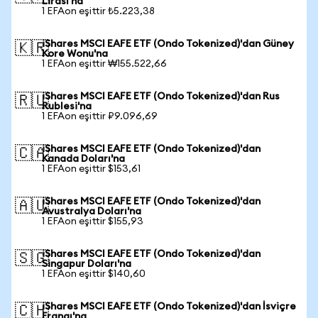
Lirası'na
1 EFAon eşittir ₺5.223,38
iShares MSCI EAFE ETF (Ondo Tokenized)'dan Güney
🇰🇷
Kore Wonu'na
1 EFAon eşittir ₩155.522,66
iShares MSCI EAFE ETF (Ondo Tokenized)'dan Rus
🇷🇺
Rublesi'na
1 EFAon eşittir ₽9.096,69
iShares MSCI EAFE ETF (Ondo Tokenized)'dan
🇨🇦
Kanada Doları'na
1 EFAon eşittir $153,61
iShares MSCI EAFE ETF (Ondo Tokenized)'dan
🇦🇺
Avustralya Doları'na
1 EFAon eşittir $155,93
iShares MSCI EAFE ETF (Ondo Tokenized)'dan
🇸🇬
Singapur Doları'na
1 EFAon eşittir $140,60
iShares MSCI EAFE ETF (Ondo Tokenized)'dan İsviçre
🇨🇭
Frangı'na