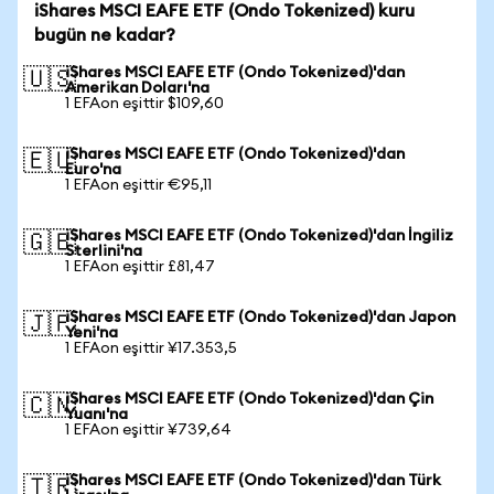
iShares MSCI EAFE ETF (Ondo Tokenized) kuru
bugün ne kadar?
iShares MSCI EAFE ETF (Ondo Tokenized)'dan
🇺🇸
Amerikan Doları'na
1 EFAon eşittir $109,60
iShares MSCI EAFE ETF (Ondo Tokenized)'dan
🇪🇺
Euro'na
1 EFAon eşittir €95,11
iShares MSCI EAFE ETF (Ondo Tokenized)'dan İngiliz
🇬🇧
Sterlini'na
1 EFAon eşittir £81,47
iShares MSCI EAFE ETF (Ondo Tokenized)'dan Japon
🇯🇵
Yeni'na
1 EFAon eşittir ¥17.353,5
iShares MSCI EAFE ETF (Ondo Tokenized)'dan Çin
🇨🇳
Yuanı'na
1 EFAon eşittir ¥739,64
iShares MSCI EAFE ETF (Ondo Tokenized)'dan Türk
🇹🇷