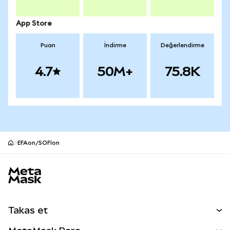
App Store
Puan
İndirme
Değerlendirme
4.7
50M+
75.8K
EFAon/SOFIon
MetaMask site alt bilgisi
Takas et
Takas İşlemleri