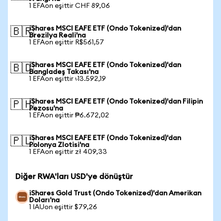
1 EFAon eşittir CHF 89,06
iShares MSCI EAFE ETF (Ondo Tokenized)'dan
🇧🇷
Brezilya Reali'na
1 EFAon eşittir R$561,57
iShares MSCI EAFE ETF (Ondo Tokenized)'dan
🇧🇩
Bangladeş Takası'na
1 EFAon eşittir ৳13.592,19
iShares MSCI EAFE ETF (Ondo Tokenized)'dan Filipin
🇵🇭
Pezosu'na
1 EFAon eşittir ₱6.672,02
iShares MSCI EAFE ETF (Ondo Tokenized)'dan
🇵🇱
Polonya Zlotisi'na
1 EFAon eşittir zł 409,33
Diğer RWA'ları USD'ye dönüştür
iShares Gold Trust (Ondo Tokenized)'dan Amerikan
Doları'na
1 IAUon eşittir $79,26