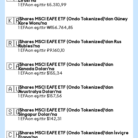
Lirası'na
1 EFAon eşittir ₺5.310,99
iShares MSCI EAFE ETF (Ondo Tokenized)'dan Güney
🇰🇷
Kore Wonu'na
1 EFAon eşittir ₩156.764,85
iShares MSCI EAFE ETF (Ondo Tokenized)'dan Rus
🇷🇺
Rublesi'na
1 EFAon eşittir ₽9.160,10
iShares MSCI EAFE ETF (Ondo Tokenized)'dan
🇨🇦
Kanada Doları'na
1 EFAon eşittir $155,34
iShares MSCI EAFE ETF (Ondo Tokenized)'dan
🇦🇺
Avustralya Doları'na
1 EFAon eşittir $157,56
iShares MSCI EAFE ETF (Ondo Tokenized)'dan
🇸🇬
Singapur Doları'na
1 EFAon eşittir $142,31
iShares MSCI EAFE ETF (Ondo Tokenized)'dan İsviçre
🇨🇭
Frangı'na