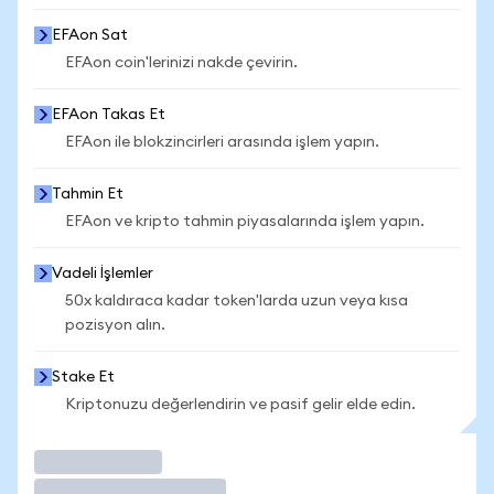
EFAon Sat
EFAon coin'lerinizi nakde çevirin.
EFAon Takas Et
EFAon ile blokzincirleri arasında işlem yapın.
Tahmin Et
EFAon ve kripto tahmin piyasalarında işlem yapın.
Vadeli İşlemler
50x kaldıraca kadar token'larda uzun veya kısa
pozisyon alın.
Stake Et
Kriptonuzu değerlendirin ve pasif gelir elde edin.
İşlem Yap