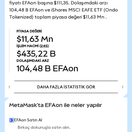
fiyatı EFAon başına $111,35. Dolaşımdaki arzı
104,48 B EFAon ve iShares MSCI EAFE ETF (Ondo
Tokenized) toplam piyasa değeri $11,63 Mn .
PIYASA DEĞERI
$11,63 Mn
İŞLEM HACMI
(24S)
$435,22 B
DOLAŞIMDAKI ARZ
104,48 B
EFAon
DAHA FAZLA İSTATİSTİK GÖR
DAHA FAZLA İSTATİSTİK GÖR
MetaMask'ta EFAon ile neler yapılır
EFAon Satın Al
Birkaç dokunuşla satın alın.