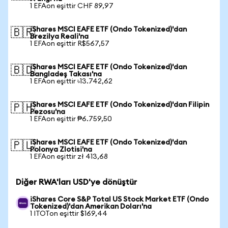
1 EFAon eşittir CHF 89,97
iShares MSCI EAFE ETF (Ondo Tokenized)'dan
🇧🇷
Brezilya Reali'na
1 EFAon eşittir R$567,57
iShares MSCI EAFE ETF (Ondo Tokenized)'dan
🇧🇩
Bangladeş Takası'na
1 EFAon eşittir ৳13.742,62
iShares MSCI EAFE ETF (Ondo Tokenized)'dan Filipin
🇵🇭
Pezosu'na
1 EFAon eşittir ₱6.759,50
iShares MSCI EAFE ETF (Ondo Tokenized)'dan
🇵🇱
Polonya Zlotisi'na
1 EFAon eşittir zł 413,68
Diğer RWA'ları USD'ye dönüştür
iShares Core S&P Total US Stock Market ETF (Ondo
Tokenized)'dan Amerikan Doları'na
1 ITOTon eşittir $169,44