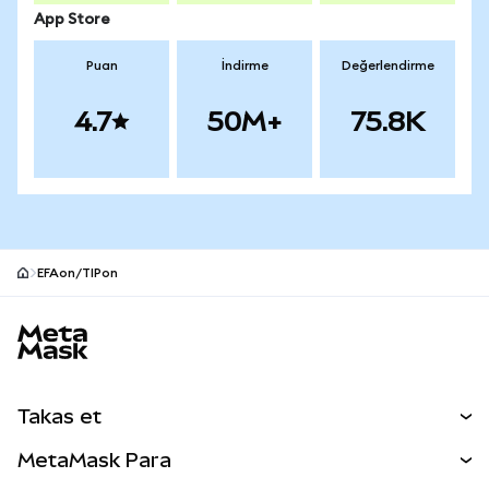
App Store
Puan
İndirme
Değerlendirme
4.7
50M+
75.8K
EFAon/TIPon
MetaMask site alt bilgisi
Takas et
Takas İşlemleri
MetaMask Para
Tahmin Et
YENİ
Kripto Al