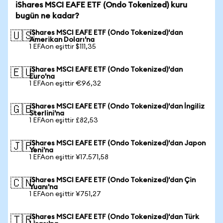
iShares MSCI EAFE ETF (Ondo Tokenized) kuru
bugün ne kadar?
iShares MSCI EAFE ETF (Ondo Tokenized)'dan
🇺🇸
Amerikan Doları'na
1 EFAon eşittir $111,35
iShares MSCI EAFE ETF (Ondo Tokenized)'dan
🇪🇺
Euro'na
1 EFAon eşittir €96,32
iShares MSCI EAFE ETF (Ondo Tokenized)'dan İngiliz
🇬🇧
Sterlini'na
1 EFAon eşittir £82,53
iShares MSCI EAFE ETF (Ondo Tokenized)'dan Japon
🇯🇵
Yeni'na
1 EFAon eşittir ¥17.571,58
iShares MSCI EAFE ETF (Ondo Tokenized)'dan Çin
🇨🇳
Yuanı'na
1 EFAon eşittir ¥751,27
iShares MSCI EAFE ETF (Ondo Tokenized)'dan Türk
🇹🇷