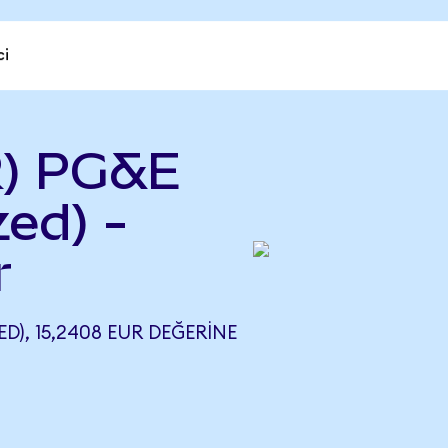
ci
R) PG&E
ed) -
r
), 15,2408 EUR DEĞERINE