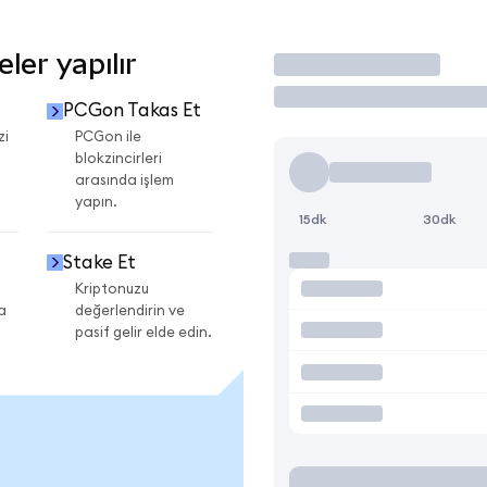
er yapılır
İşlem Yap
PCGon Takas Et
zi
PCGon ile
blokzincirleri
arasında işlem
yapın.
15dk
30dk
Stake Et
Kriptonuzu
a
değerlendirin ve
pasif gelir elde edin.