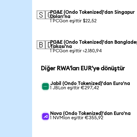
PG&E (Ondo Tokenized)'dan Singapur
🇸🇬
Doları'na
1 PCGon eşittir $22,52
PG&E (Ondo Tokenized)'dan Banglade
🇧🇩
Takası'na
1 PCGon eşittir ৳2.180,94
Diğer RWA'ları EUR'ye dönüştür
Jabil (Ondo Tokenized)'dan Euro'na
1 JBLon eşittir €297,42
Nova (Ondo Tokenized)'dan Euro'na
1 NVMIon eşittir €355,92