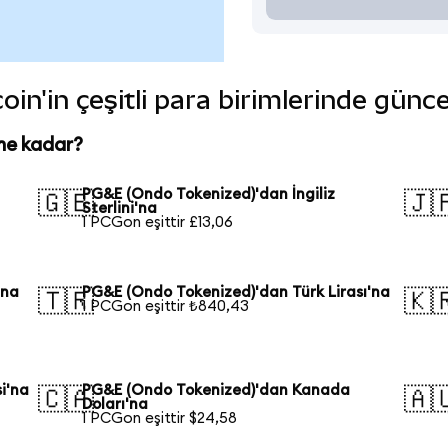
n'in çeşitli para birimlerinde günce
ne kadar?
PG&E (Ondo Tokenized)'dan İngiliz
🇬🇧
🇯
Sterlini'na
1 PCGon eşittir £13,06
'na
PG&E (Ondo Tokenized)'dan Türk Lirası'na
🇹🇷
🇰
1 PCGon eşittir ₺840,43
i'na
PG&E (Ondo Tokenized)'dan Kanada
🇨🇦
🇦
Doları'na
1 PCGon eşittir $24,58