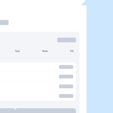
1sa
4sa
1G