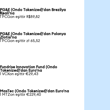
PG&E (Ondo Tokenized)'dan Brezilya

Reali'na
1 PCGon eşittir R$89,82
PG&E (Ondo Tokenized)'dan Polonya

Zlotisi'na
1 PCGon eşittir zł 65,52
Fundrise Innovation Fund (Ondo
Tokenized)'dan Euro'na
1 VCXon eşittir €29,43
MasTec (Ondo Tokenized)'dan Euro'na
1 MTZon eşittir €229,40