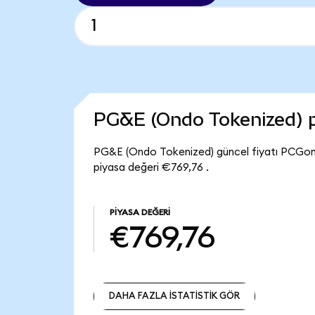
PG&E (Ondo Tokenized) 
PG&E (Ondo Tokenized) güncel fiyatı PCGon
piyasa değeri €769,76 .
PIYASA DEĞERI
€769,76
DAHA FAZLA İSTATİSTİK GÖR