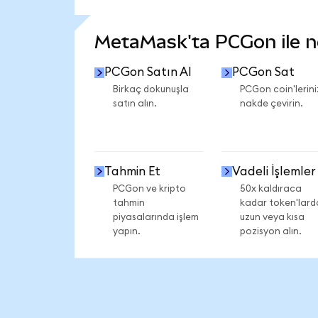
DAHA FAZLA İSTATİSTİK GÖR
MetaMask'ta PCGon ile nel
PCGon Satın Al
PCGon Sat
Birkaç dokunuşla
PCGon coin'lerini
satın alın.
nakde çevirin.
Tahmin Et
Vadeli İşlemler
PCGon ve kripto
50x kaldıraca
tahmin
kadar token'lard
piyasalarında işlem
uzun veya kısa
yapın.
pozisyon alın.