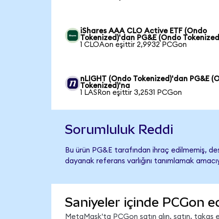
iShares AAA CLO Active ETF (Ondo
Tokenized)'dan PG&E (Ondo Tokenized
1 CLOAon eşittir 2,9932 PCGon
nLIGHT (Ondo Tokenized)'dan PG&E (
Tokenized)'na
1 LASRon eşittir 3,2531 PCGon
Sorumluluk Reddi
Bu ürün PG&E tarafından ihraç edilmemiş, dest
dayanak referans varlığını tanımlamak amacıyl
Saniyeler içinde PCGon e
MetaMask'ta PCGon satın alın, satın, takas edi