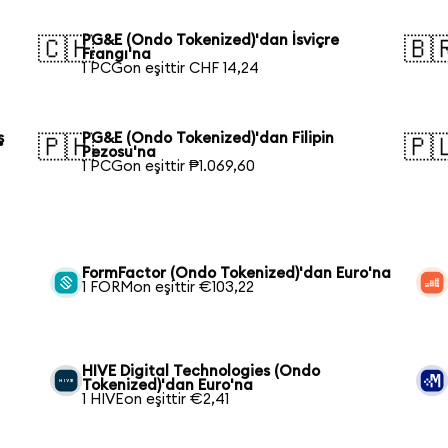
PG&E (Ondo Tokenized)'dan İsviçre
🇨🇭
🇧
Frangı'na
1 PCGon eşittir CHF 14,24
ş
PG&E (Ondo Tokenized)'dan Filipin
🇵🇭
🇵
Pezosu'na
1 PCGon eşittir ₱1.069,60
FormFactor (Ondo Tokenized)'dan Euro'na
1 FORMon eşittir €103,22
HIVE Digital Technologies (Ondo
Tokenized)'dan Euro'na
1 HIVEon eşittir €2,41