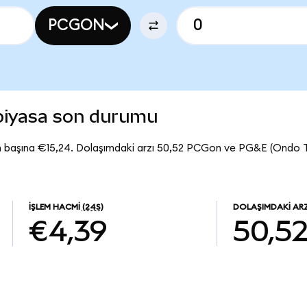
PCGON
piyasa son durumu
 başına €15,24. Dolaşımdaki arzı 50,52 PCGon ve PG&E (Ondo 
İŞLEM HACMI
(24S)
DOLAŞIMDAKI AR
€4,39
50,5