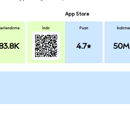
App Store
erlendirme
İndir
Puan
İndirme
83.8K
4.7
50M