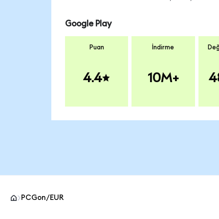
Google Play
Puan
İndirme
Değ
4.4
10M+
4
PCGon/EUR