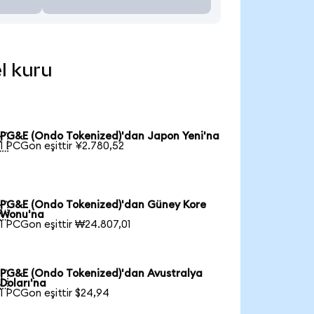
l kuru
PG&E (Ondo Tokenized)'dan Japon Yeni'na

1 PCGon eşittir ¥2.780,52
PG&E (Ondo Tokenized)'dan Güney Kore

Wonu'na
1 PCGon eşittir ₩24.807,01
PG&E (Ondo Tokenized)'dan Avustralya

Doları'na
1 PCGon eşittir $24,94