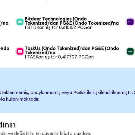
Bitdeer Technologies (Ondo
)'na
Tokenized)'dan PG&E (Ondo Tokenized)'na
1 BTDRon eşittir 0,610102 PCGon
Ondo
TaskUs (Ondo Tokenized)'dan PG&E (Ondo
Tokenized)'na
1 TASKon eşittir 0,417707 PCGon
eklenmemiş, onaylanmamış veya PG&E ile ilişkilendirilmemiştir. Şi
a kullanılmaktadır.
dinin
n ve değiştirin. En güvenilir kripto cüzdanı.