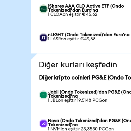
iShares AAA CLO Active ETF (Ondo
Tokenized)'dan Euro'na
1 CLOAon eşittir €45,62
nLIGHT (Ondo Tokenized)'dan Euro'na
1 LASRon eşittir €49,58
Diğer kurları keşfedin
Diğer kripto coinleri PG&E (Ondo To
Jabil (Ondo Tokenized)'dan PG&E (On
Tokenized)'na
1 JBLon eşittir 19,5148 PCGon
Nova (Ondo Tokenized)'dan PG&E (On
Tokenized)'na
1 NVMIon eşittir 23,3530 PCGon