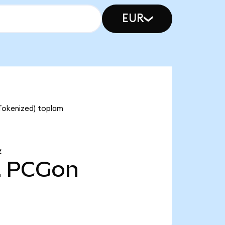
EUR
Tokenized) toplam
Z
2
PCGon