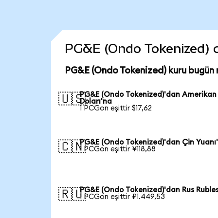
PG&E (Ondo Tokenized) coi
PG&E (Ondo Tokenized) kuru bugün 
PG&E (Ondo Tokenized)'dan Amerikan
🇺🇸
Doları'na
1 PCGon eşittir $17,62
PG&E (Ondo Tokenized)'dan Çin Yuanı
🇨🇳
1 PCGon eşittir ¥118,88
PG&E (Ondo Tokenized)'dan Rus Rubles
🇷🇺
1 PCGon eşittir ₽1.449,53