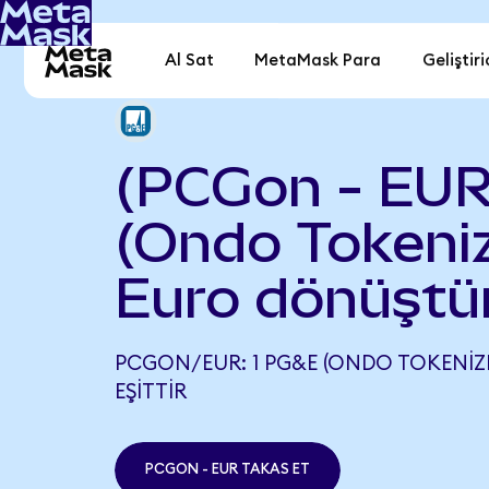
Al Sat
MetaMask Para
Geliştiri
(PCGon - EU
(Ondo Tokeniz
Euro dönüştü
PCGON/EUR: 1 PG&E (ONDO TOKENIZED
EŞITTIR
PCGON - EUR TAKAS ET