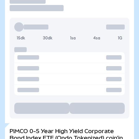
İşlem Yap
15dk
30dk
1sa
4sa
1G
PIMCO 0-5 Year High Yield Corporate
Bond Index ETF (Ondo Tokenized) coin'in