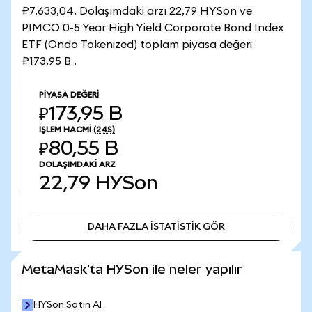
₽7.633,04. Dolaşımdaki arzı 22,79 HYSon ve
PIMCO 0-5 Year High Yield Corporate Bond Index
ETF (Ondo Tokenized) toplam piyasa değeri
₽173,95 B .
PIYASA DEĞERI
₽173,95 B
İŞLEM HACMI
(24S)
₽80,55 B
DOLAŞIMDAKI ARZ
22,79
HYSon
DAHA FAZLA İSTATİSTİK GÖR
DAHA FAZLA İSTATİSTİK GÖR
MetaMask'ta HYSon ile neler yapılır
HYSon Satın Al