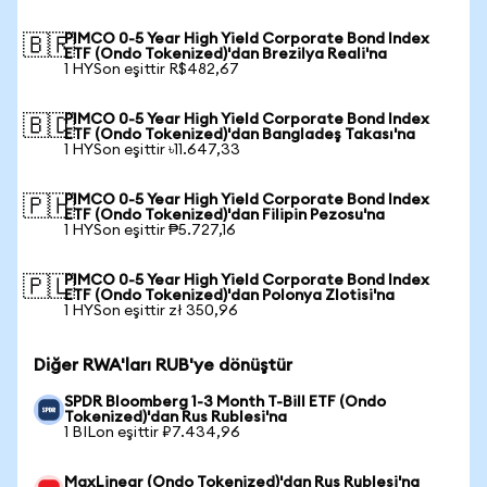
PIMCO 0-5 Year High Yield Corporate Bond Index
🇧🇷
ETF (Ondo Tokenized)'dan Brezilya Reali'na
1 HYSon eşittir R$482,67
PIMCO 0-5 Year High Yield Corporate Bond Index
🇧🇩
ETF (Ondo Tokenized)'dan Bangladeş Takası'na
1 HYSon eşittir ৳11.647,33
PIMCO 0-5 Year High Yield Corporate Bond Index
🇵🇭
ETF (Ondo Tokenized)'dan Filipin Pezosu'na
1 HYSon eşittir ₱5.727,16
PIMCO 0-5 Year High Yield Corporate Bond Index
🇵🇱
ETF (Ondo Tokenized)'dan Polonya Zlotisi'na
1 HYSon eşittir zł 350,96
Diğer RWA'ları RUB'ye dönüştür
SPDR Bloomberg 1-3 Month T-Bill ETF (Ondo
Tokenized)'dan Rus Rublesi'na
1 BILon eşittir ₽7.434,96
MaxLinear (Ondo Tokenized)'dan Rus Rublesi'na