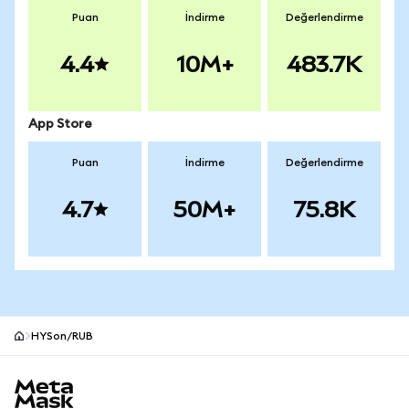
Puan
İndirme
Değerlendirme
4.4
10M+
483.7K
App Store
Puan
İndirme
Değerlendirme
4.7
50M+
75.8K
HYSon/RUB
MetaMask site alt bilgisi