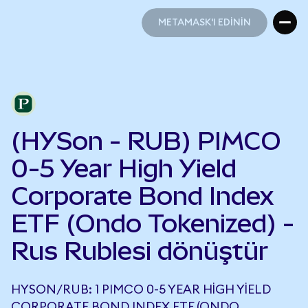
METAMASK'I EDİNİN
METAMASK'I EDİNİN
(HYSon - RUB) PIMCO
0-5 Year High Yield
Corporate Bond Index
ETF (Ondo Tokenized) -
Rus Rublesi dönüştür
HYSON/RUB: 1 PIMCO 0-5 YEAR HIGH YIELD
CORPORATE BOND INDEX ETF (ONDO