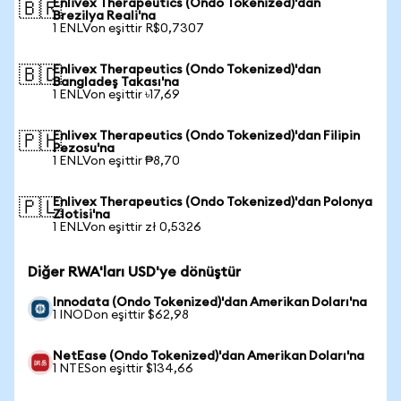
Enlivex Therapeutics (Ondo Tokenized)'dan
🇧🇷
Brezilya Reali'na
1 ENLVon eşittir R$0,7307
Enlivex Therapeutics (Ondo Tokenized)'dan
🇧🇩
Bangladeş Takası'na
1 ENLVon eşittir ৳17,69
Enlivex Therapeutics (Ondo Tokenized)'dan Filipin
🇵🇭
Pezosu'na
1 ENLVon eşittir ₱8,70
Enlivex Therapeutics (Ondo Tokenized)'dan Polonya
🇵🇱
Zlotisi'na
1 ENLVon eşittir zł 0,5326
Diğer RWA'ları USD'ye dönüştür
Innodata (Ondo Tokenized)'dan Amerikan Doları'na
1 INODon eşittir $62,98
NetEase (Ondo Tokenized)'dan Amerikan Doları'na
1 NTESon eşittir $134,66