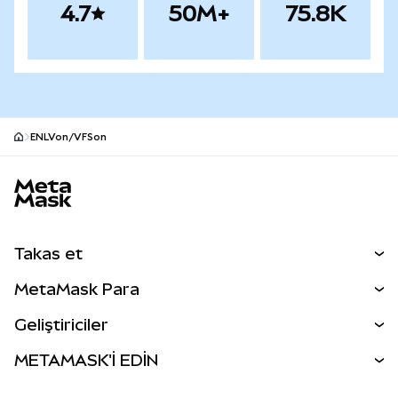
4.7
50M+
75.8K
ENLVon/VFSon
MetaMask site alt bilgisi
Takas et
Takas İşlemleri
MetaMask Para
Tahmin Et
YENİ
Kripto Al
Geliştiriciler
Perps
YENİ
MetaMask Kart
Dökümantasyon
METAMASK'İ EDİN
RWA'lar
mUSD
YENİ
Kontrol Paneli
İşlem Kalkanı