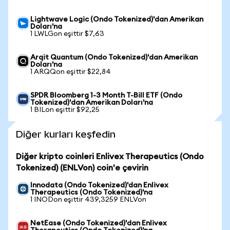
Lightwave Logic (Ondo Tokenized)'dan Amerikan
Doları'na
1 LWLGon eşittir $7,63
Arqit Quantum (Ondo Tokenized)'dan Amerikan
Doları'na
1 ARQQon eşittir $22,84
SPDR Bloomberg 1-3 Month T-Bill ETF (Ondo
Tokenized)'dan Amerikan Doları'na
1 BILon eşittir $92,25
Diğer kurları keşfedin
Diğer kripto coinleri Enlivex Therapeutics (Ondo
Tokenized) (ENLVon) coin'e çevirin
Innodata (Ondo Tokenized)'dan Enlivex
Therapeutics (Ondo Tokenized)'na
1 INODon eşittir 439,3259 ENLVon
NetEase (Ondo Tokenized)'dan Enlivex