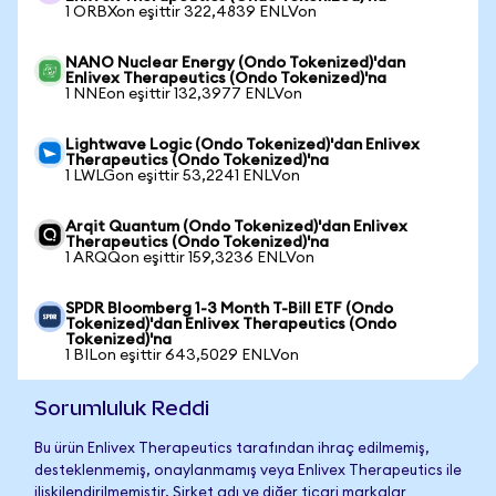
1 ORBXon eşittir 322,4839 ENLVon
NANO Nuclear Energy (Ondo Tokenized)'dan
Enlivex Therapeutics (Ondo Tokenized)'na
1 NNEon eşittir 132,3977 ENLVon
Lightwave Logic (Ondo Tokenized)'dan Enlivex
Therapeutics (Ondo Tokenized)'na
1 LWLGon eşittir 53,2241 ENLVon
Arqit Quantum (Ondo Tokenized)'dan Enlivex
Therapeutics (Ondo Tokenized)'na
1 ARQQon eşittir 159,3236 ENLVon
SPDR Bloomberg 1-3 Month T-Bill ETF (Ondo
Tokenized)'dan Enlivex Therapeutics (Ondo
Tokenized)'na
1 BILon eşittir 643,5029 ENLVon
Sorumluluk Reddi
Bu ürün Enlivex Therapeutics tarafından ihraç edilmemiş,
desteklenmemiş, onaylanmamış veya Enlivex Therapeutics ile
ilişkilendirilmemiştir. Şirket adı ve diğer ticari markalar