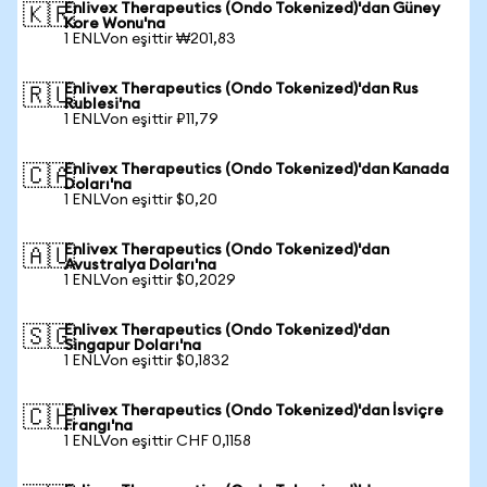
Enlivex Therapeutics (Ondo Tokenized)'dan Güney
🇰🇷
Kore Wonu'na
1 ENLVon eşittir ₩201,83
Enlivex Therapeutics (Ondo Tokenized)'dan Rus
🇷🇺
Rublesi'na
1 ENLVon eşittir ₽11,79
Enlivex Therapeutics (Ondo Tokenized)'dan Kanada
🇨🇦
Doları'na
1 ENLVon eşittir $0,20
Enlivex Therapeutics (Ondo Tokenized)'dan
🇦🇺
Avustralya Doları'na
1 ENLVon eşittir $0,2029
Enlivex Therapeutics (Ondo Tokenized)'dan
🇸🇬
Singapur Doları'na
1 ENLVon eşittir $0,1832
Enlivex Therapeutics (Ondo Tokenized)'dan İsviçre
🇨🇭
Frangı'na
1 ENLVon eşittir CHF 0,1158