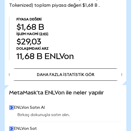
Tokenized) toplam piyasa değeri $1,68 B .
PIYASA DEĞERI
$1,68 B
İŞLEM HACMI
(24S)
$29,03
DOLAŞIMDAKI ARZ
11,68 B
ENLVon
DAHA FAZLA İSTATİSTİK GÖR
DAHA FAZLA İSTATİSTİK GÖR
MetaMask'ta ENLVon ile neler yapılır
ENLVon Satın Al
Birkaç dokunuşla satın alın.
ENLVon Sat