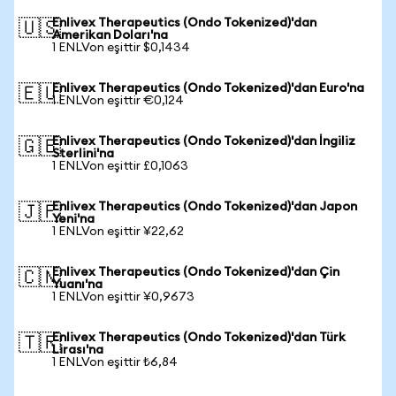
Enlivex Therapeutics (Ondo Tokenized)'dan
🇺🇸
Amerikan Doları'na
1 ENLVon eşittir $0,1434
Enlivex Therapeutics (Ondo Tokenized)'dan Euro'na
🇪🇺
1 ENLVon eşittir €0,124
Enlivex Therapeutics (Ondo Tokenized)'dan İngiliz
🇬🇧
Sterlini'na
1 ENLVon eşittir £0,1063
Enlivex Therapeutics (Ondo Tokenized)'dan Japon
🇯🇵
Yeni'na
1 ENLVon eşittir ¥22,62
Enlivex Therapeutics (Ondo Tokenized)'dan Çin
🇨🇳
Yuanı'na
1 ENLVon eşittir ¥0,9673
Enlivex Therapeutics (Ondo Tokenized)'dan Türk
🇹🇷
Lirası'na
1 ENLVon eşittir ₺6,84