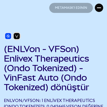
METAMASK'I EDİNİN
METAMASK'I EDİNİN
(ENLVon - VFSon)
Enlivex Therapeutics
(Ondo Tokenized) -
VinFast Auto (Ondo
Tokenized) dönüştür
ENLVON/VFSON: 1 ENLIVEX THERAPEUTICS
(ONDO TOKENIZED), 0,042665 VFSON DEĞERINE