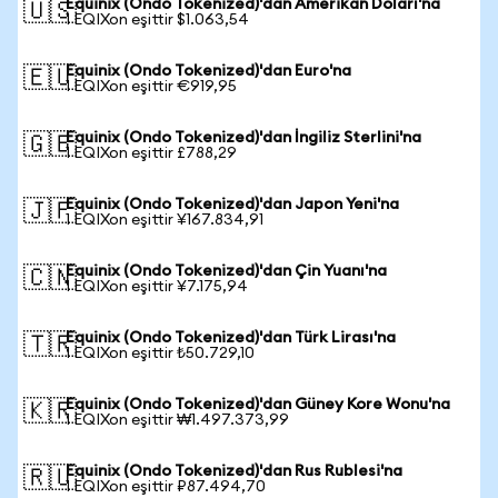
Equinix (Ondo Tokenized)'dan Amerikan Doları'na
🇺🇸
1 EQIXon eşittir $1.063,54
Equinix (Ondo Tokenized)'dan Euro'na
🇪🇺
1 EQIXon eşittir €919,95
Equinix (Ondo Tokenized)'dan İngiliz Sterlini'na
🇬🇧
1 EQIXon eşittir £788,29
Equinix (Ondo Tokenized)'dan Japon Yeni'na
🇯🇵
1 EQIXon eşittir ¥167.834,91
Equinix (Ondo Tokenized)'dan Çin Yuanı'na
🇨🇳
1 EQIXon eşittir ¥7.175,94
Equinix (Ondo Tokenized)'dan Türk Lirası'na
🇹🇷
1 EQIXon eşittir ₺50.729,10
Equinix (Ondo Tokenized)'dan Güney Kore Wonu'na
🇰🇷
1 EQIXon eşittir ₩1.497.373,99
Equinix (Ondo Tokenized)'dan Rus Rublesi'na
🇷🇺
1 EQIXon eşittir ₽87.494,70