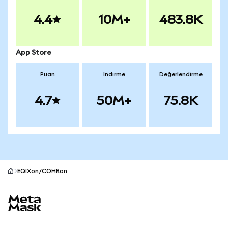
4.4
10M+
483.8K
App Store
Puan
İndirme
Değerlendirme
4.7
50M+
75.8K
EQIXon/COHRon
MetaMask site alt bilgisi