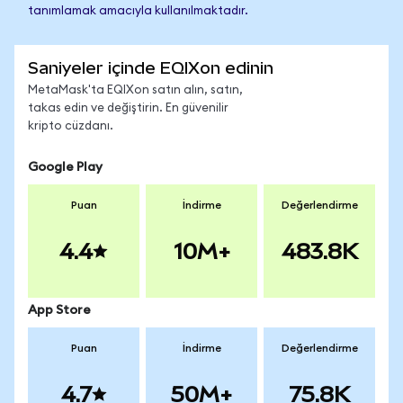
tanımlamak amacıyla kullanılmaktadır.
Saniyeler içinde EQIXon edinin
MetaMask'ta EQIXon satın alın, satın,
takas edin ve değiştirin. En güvenilir
kripto cüzdanı.
Google Play
Puan
İndirme
Değerlendirme
4.4
10M+
483.8K
App Store
Puan
İndirme
Değerlendirme
4.7
50M+
75.8K