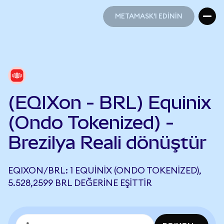
METAMASK'I EDİNİN
METAMASK'I EDİNİN
(EQIXon - BRL) Equinix
(Ondo Tokenized) -
Brezilya Reali dönüştür
EQIXON/BRL: 1 EQUINIX (ONDO TOKENIZED),
5.528,2599 BRL DEĞERINE EŞITTIR