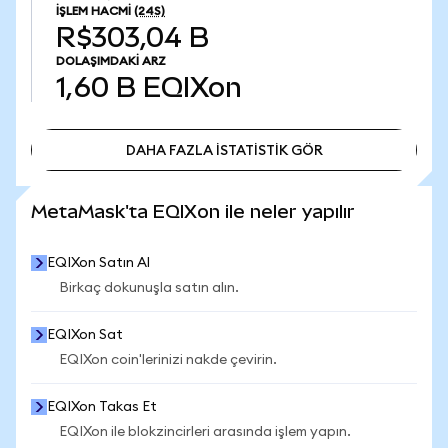
İŞLEM HACMI
(24S)
R$303,04 B
DOLAŞIMDAKI ARZ
1,60 B
EQIXon
DAHA FAZLA İSTATİSTİK GÖR
DAHA FAZLA İSTATİSTİK GÖR
MetaMask'ta EQIXon ile neler yapılır
EQIXon Satın Al
Birkaç dokunuşla satın alın.
EQIXon Sat
EQIXon coin'lerinizi nakde çevirin.
EQIXon Takas Et
EQIXon ile blokzincirleri arasında işlem yapın.