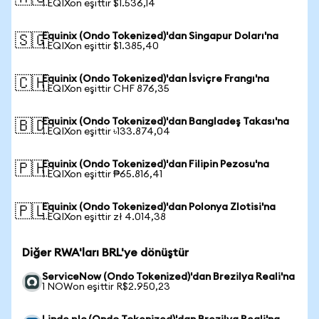
1 EQIXon eşittir $1.536,14
Equinix (Ondo Tokenized)'dan Singapur Doları'na
🇸🇬
1 EQIXon eşittir $1.385,40
Equinix (Ondo Tokenized)'dan İsviçre Frangı'na
🇨🇭
1 EQIXon eşittir CHF 876,35
Equinix (Ondo Tokenized)'dan Bangladeş Takası'na
🇧🇩
1 EQIXon eşittir ৳133.874,04
Equinix (Ondo Tokenized)'dan Filipin Pezosu'na
🇵🇭
1 EQIXon eşittir ₱65.816,41
Equinix (Ondo Tokenized)'dan Polonya Zlotisi'na
🇵🇱
1 EQIXon eşittir zł 4.014,38
Diğer RWA'ları BRL'ye dönüştür
ServiceNow (Ondo Tokenized)'dan Brezilya Reali'na
1 NOWon eşittir R$2.950,23