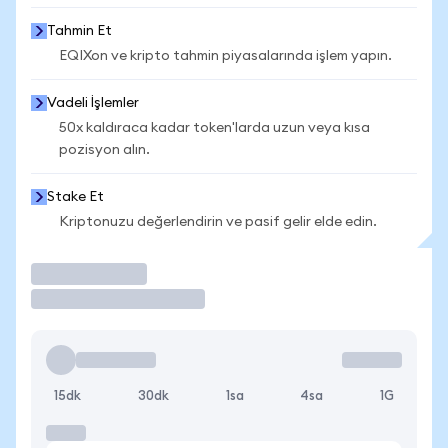
Tahmin Et
EQIXon ve kripto tahmin piyasalarında işlem yapın.
Vadeli İşlemler
50x kaldıraca kadar token'larda uzun veya kısa
pozisyon alın.
Stake Et
Kriptonuzu değerlendirin ve pasif gelir elde edin.
İşlem Yap
15dk
30dk
1sa
4sa
1G