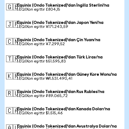
Equinix (Ondo Tokenized)'dan İngiliz Sterlini'na
🇬🇧
1 EQIXon eşittir £804,15
Equinix (Ondo Tokenized)'dan Japon Yeni'na
🇯🇵
1 EQIXon eşittir ¥171.243,59
Equinix (Ondo Tokenized)'dan Çin Yuanı'na
🇨🇳
1 EQIXon eşittir ¥7.299,52
Equinix (Ondo Tokenized)'dan Türk Lirası'na
🇹🇷
1 EQIXon eşittir ₺51.595,83
Equinix (Ondo Tokenized)'dan Güney Kore Wonu'na
🇰🇷
1 EQIXon eşittir ₩1.531.490,41
Equinix (Ondo Tokenized)'dan Rus Rublesi'na
🇷🇺
1 EQIXon eşittir ₽89.065,72
Equinix (Ondo Tokenized)'dan Kanada Doları'na
🇨🇦
1 EQIXon eşittir $1.515,46
Equinix (Ondo Tokenized)'dan Avustralya Doları'na
🇦🇺