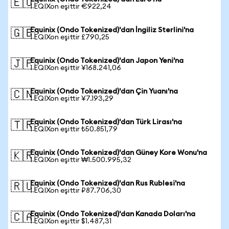
🇪🇺
1 EQIXon eşittir €922,24
Equinix (Ondo Tokenized)'dan İngiliz Sterlini'na
🇬🇧
1 EQIXon eşittir £790,25
Equinix (Ondo Tokenized)'dan Japon Yeni'na
🇯🇵
1 EQIXon eşittir ¥168.241,06
Equinix (Ondo Tokenized)'dan Çin Yuanı'na
🇨🇳
1 EQIXon eşittir ¥7.193,29
Equinix (Ondo Tokenized)'dan Türk Lirası'na
🇹🇷
1 EQIXon eşittir ₺50.851,79
Equinix (Ondo Tokenized)'dan Güney Kore Wonu'na
🇰🇷
1 EQIXon eşittir ₩1.500.995,32
Equinix (Ondo Tokenized)'dan Rus Rublesi'na
🇷🇺
1 EQIXon eşittir ₽87.706,30
Equinix (Ondo Tokenized)'dan Kanada Doları'na
🇨🇦
1 EQIXon eşittir $1.487,31