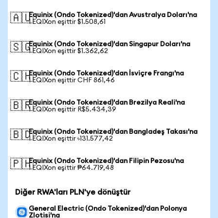
Equinix (Ondo Tokenized)'dan Avustralya Doları'na
🇦🇺
1 EQIXon eşittir $1.508,61
Equinix (Ondo Tokenized)'dan Singapur Doları'na
🇸🇬
1 EQIXon eşittir $1.362,62
Equinix (Ondo Tokenized)'dan İsviçre Frangı'na
🇨🇭
1 EQIXon eşittir CHF 861,46
Equinix (Ondo Tokenized)'dan Brezilya Reali'na
🇧🇷
1 EQIXon eşittir R$5.434,39
Equinix (Ondo Tokenized)'dan Bangladeş Takası'na
🇧🇩
1 EQIXon eşittir ৳131.577,42
Equinix (Ondo Tokenized)'dan Filipin Pezosu'na
🇵🇭
1 EQIXon eşittir ₱64.719,48
Diğer RWA'ları PLN'ye dönüştür
General Electric (Ondo Tokenized)'dan Polonya
Zlotisi'na