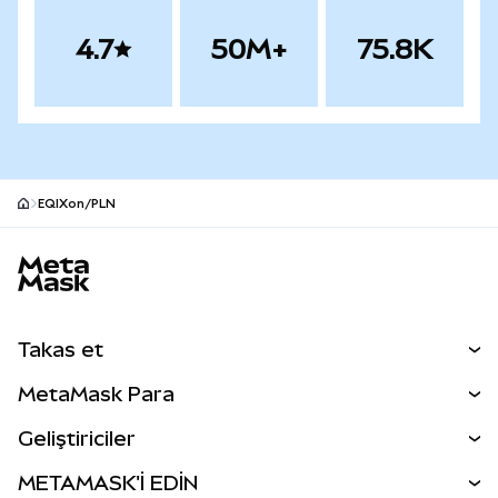
4.7
50M+
75.8K
EQIXon/PLN
MetaMask site alt bilgisi
Takas et
Takas İşlemleri
MetaMask Para
Tahmin Et
YENİ
Kripto Al
Geliştiriciler
Perps
YENİ
MetaMask Kart
Dökümantasyon
METAMASK'İ EDİN
RWA'lar
mUSD
YENİ