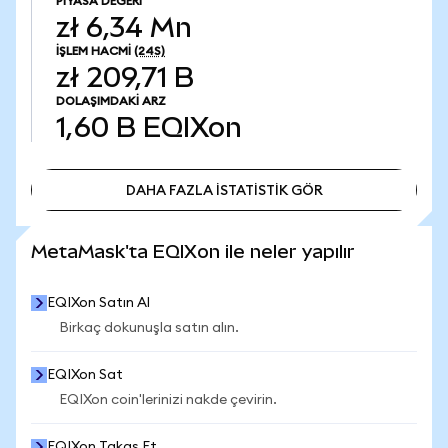
PIYASA DEĞERI
zł 6,34 Mn
İŞLEM HACMI
(24S)
zł 209,71 B
DOLAŞIMDAKI ARZ
1,60 B
EQIXon
DAHA FAZLA İSTATİSTİK GÖR
DAHA FAZLA İSTATİSTİK GÖR
MetaMask'ta EQIXon ile neler yapılır
EQIXon Satın Al
Birkaç dokunuşla satın alın.
EQIXon Sat
EQIXon coin'lerinizi nakde çevirin.
EQIXon Takas Et