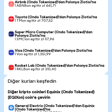
Airbnb (Ondo Tokenized)'dan Polonya Zlotisi'na
1 ABNBon eşittir zł 661,71
Toyota (Ondo Tokenized)'dan Polonya Zlotisi'na
1 TMon eşittir zł 707,52
Super Micro Computer (Ondo Tokenized)'dan
Polonya Zlotisi'na
1 SMCIon eşittir zł 117,96
Visa (Ondo Tokenized)'dan Polonya Zlotisi'na
1 Von eşittir zł 1.351,99
Rocket Lab (Ondo Tokenized)'dan Polonya Zlotisi'na
1 RKLBon eşittir zł 310,40
Diğer kurları keşfedin
Diğer kripto coinleri Equinix (Ondo Tokenized)
(EQIXon) coin'e çevirin
General Electric (Ondo Tokenized)'dan Equinix
(Ondo Tokenized)'na