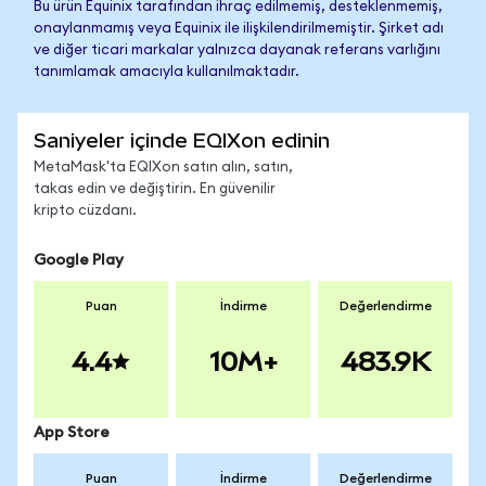
Bu ürün Equinix tarafından ihraç edilmemiş, desteklenmemiş,
onaylanmamış veya Equinix ile ilişkilendirilmemiştir. Şirket adı
ve diğer ticari markalar yalnızca dayanak referans varlığını
tanımlamak amacıyla kullanılmaktadır.
Saniyeler içinde EQIXon edinin
MetaMask'ta EQIXon satın alın, satın,
takas edin ve değiştirin. En güvenilir
kripto cüzdanı.
Google Play
Puan
İndirme
Değerlendirme
4.4
10M+
483.9K
App Store
Puan
İndirme
Değerlendirme