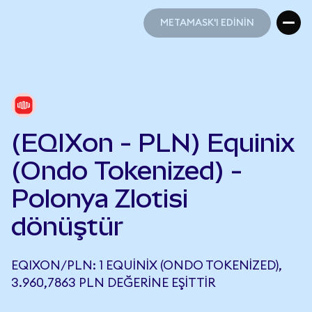
METAMASK'I EDİNİN
METAMASK'I EDİNİN
(EQIXon - PLN) Equinix
(Ondo Tokenized) -
Polonya Zlotisi
dönüştür
EQIXON/PLN: 1 EQUINIX (ONDO TOKENIZED),
3.960,7863 PLN DEĞERINE EŞITTIR