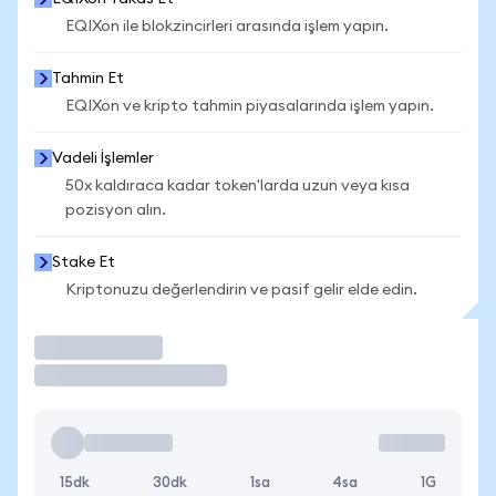
EQIXon ile blokzincirleri arasında işlem yapın.
Tahmin Et
EQIXon ve kripto tahmin piyasalarında işlem yapın.
Vadeli İşlemler
50x kaldıraca kadar token'larda uzun veya kısa
pozisyon alın.
Stake Et
Kriptonuzu değerlendirin ve pasif gelir elde edin.
İşlem Yap
15dk
30dk
1sa
4sa
1G