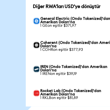
Diğer RWA'ları USD'ye dönüştür
General Electric (Ondo Tokenized)'da
Amerikan Doları'na
1 GEon eşittir $371,97
Coherent (Ondo Tokenized)'dan Amer
Doları'na
1 COHRon eşittir $377,93
IREN (Ondo Tokenized)'dan Amerikan
Doları'na
1 IRENon eşittir $39,19
Rocket Lab (Ondo Tokenized)'dan
Amerikan Doları'na
1 RKLBon eşittir $81,89