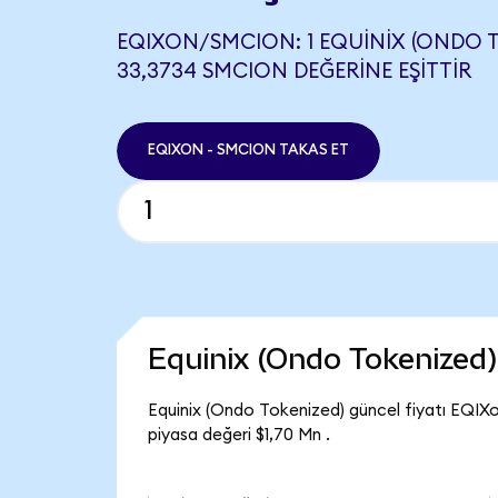
EQIXON/SMCION: 1 EQUINIX (ONDO T
33,3734 SMCION DEĞERINE EŞITTIR
EQIXON - SMCION TAKAS ET
Equinix (Ondo Tokenized
Equinix (Ondo Tokenized) güncel fiyatı EQIXo
piyasa değeri $1,70 Mn .