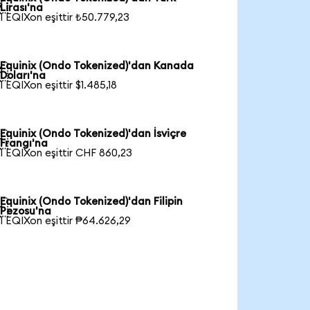

Lirası'na
1 EQIXon eşittir ₺50.779,23
Equinix (Ondo Tokenized)'dan Kanada

Doları'na
1 EQIXon eşittir $1.485,18
Equinix (Ondo Tokenized)'dan İsviçre

Frangı'na
1 EQIXon eşittir CHF 860,23
Equinix (Ondo Tokenized)'dan Filipin

Pezosu'na
1 EQIXon eşittir ₱64.626,29