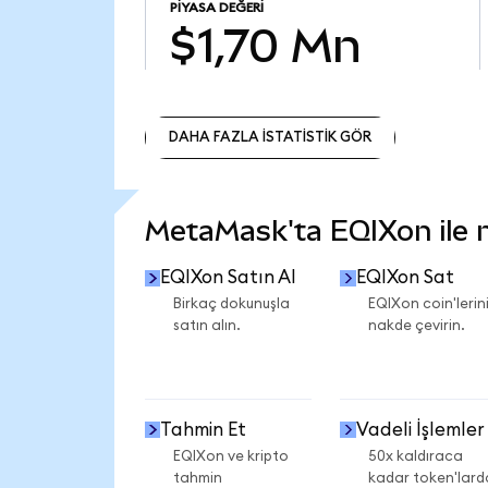
PIYASA DEĞERI
$1,70 Mn
DAHA FAZLA İSTATİSTİK GÖR
DAHA FAZLA İSTATİSTİK GÖR
MetaMask'ta EQIXon ile ne
EQIXon Satın Al
EQIXon Sat
Birkaç dokunuşla
EQIXon coin'lerini
satın alın.
nakde çevirin.
Tahmin Et
Vadeli İşlemler
EQIXon ve kripto
50x kaldıraca
tahmin
kadar token'lard