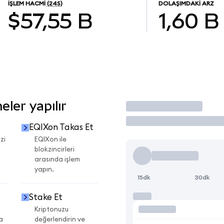
İŞLEM HACMI
(24S)
DOLAŞIMDAKI ARZ
$57,55 B
1,60 B
ler yapılır
İşlem Yap
EQIXon Takas Et
zi
EQIXon ile
blokzincirleri
arasında işlem
yapın.
15dk
30dk
Stake Et
Kriptonuzu
a
değerlendirin ve