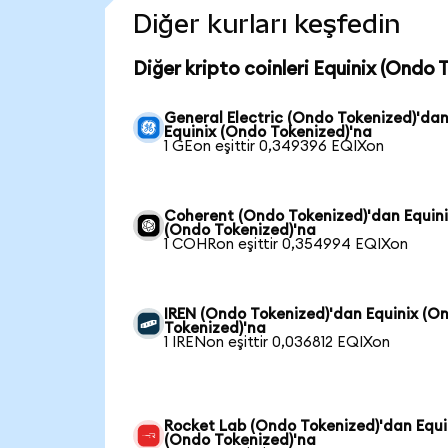
Diğer kurları keşfedin
Diğer kripto coinleri Equinix (Ondo 
General Electric (Ondo Tokenized)'da
Equinix (Ondo Tokenized)'na
1 GEon eşittir 0,349396 EQIXon
Coherent (Ondo Tokenized)'dan Equin
(Ondo Tokenized)'na
1 COHRon eşittir 0,354994 EQIXon
IREN (Ondo Tokenized)'dan Equinix (O
Tokenized)'na
1 IRENon eşittir 0,036812 EQIXon
Rocket Lab (Ondo Tokenized)'dan Equi
(Ondo Tokenized)'na