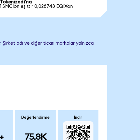
Tokenized)'na
1 SMCIon eşittir 0,028743 EQIXon
 Şirket adı ve diğer ticari markalar yalnızca
Değerlendirme
İndir
+
75.8K