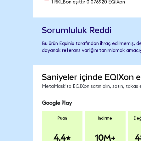
1 RKLBon eşittir 0,076920 EQIXon
Sorumluluk Reddi
Bu ürün Equinix tarafından ihraç edilmemiş, de
dayanak referans varlığını tanımlamak amacıyl
Saniyeler içinde EQIXon e
MetaMask'ta EQIXon satın alın, satın, takas ed
Google Play
Puan
İndirme
Değ
4.4
10M+
4