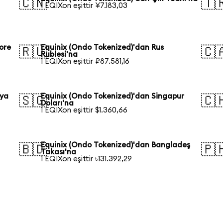
🇨🇳
🇹
1 EQIXon eşittir ¥7.183,03
ore
Equinix (Ondo Tokenized)'dan Rus
🇷🇺
🇨
Rublesi'na
1 EQIXon eşittir ₽87.581,16
lya
Equinix (Ondo Tokenized)'dan Singapur
🇸🇬
🇨
Doları'na
1 EQIXon eşittir $1.360,66
Equinix (Ondo Tokenized)'dan Bangladeş
🇧🇩
🇵
Takası'na
1 EQIXon eşittir ৳131.392,29