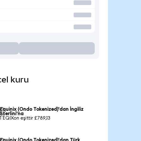
cel kuru
Equinix (Ondo Tokenized)'dan İngiliz

Sterlini'na
1 EQIXon eşittir £789,13
Equinix (Ondo Tokenized)'dan Türk