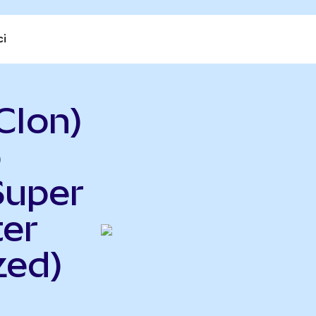
ci
CIon)
o
Super
er
zed)