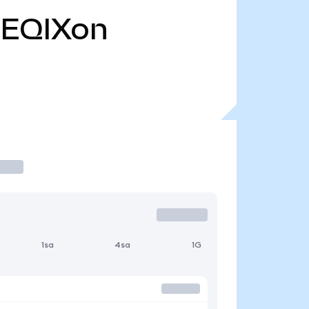
EQIXon
1sa
4sa
1G