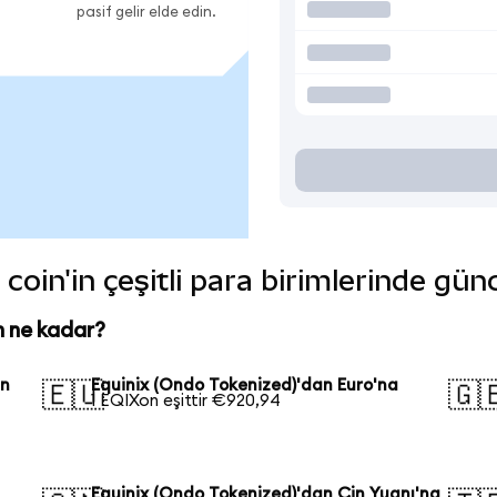
pasif gelir elde edin.
coin'in çeşitli para birimlerinde gün
n ne kadar?
an
Equinix (Ondo Tokenized)'dan Euro'na
🇪🇺
🇬
1 EQIXon eşittir €920,94
Equinix (Ondo Tokenized)'dan Çin Yuanı'na