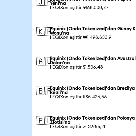
🇯🇵
Yeni'na
1 EQIXon eşittir ¥168.000,77
Equinix (Ondo Tokenized)'dan Güney K
🇰🇷
Wonu'na
1 EQIXon eşittir ₩1.498.833,9
Equinix (Ondo Tokenized)'dan Avustra
🇦🇺
Doları'na
1 EQIXon eşittir $1.506,43
Equinix (Ondo Tokenized)'dan Brezilya
🇧🇷
Reali'na
1 EQIXon eşittir R$5.426,56
Equinix (Ondo Tokenized)'dan Polonya
🇵🇱
Zlotisi'na
1 EQIXon eşittir zł 3.955,21