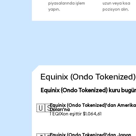
piyasalarında işlem
uzun veya kısa
yapın.
pozisyon alın.
Equinix (Ondo Tokenized) 
Equinix (Ondo Tokenized) kuru bugü
Equinix (Ondo Tokenized)'dan Amerik
🇺🇸
Doları'na
1 EQIXon eşittir $1.064,61
Equinix (Ondo Tokenized)'dan Japon