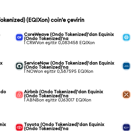
Tokenized) (EQIXon) coin'e çevirin
n
CoreWeave (Ondo Tokenized)'dan Equinix
(Ondo Tokenized)'na
1 CRWVon eşittir 0,083458 EQIXon
ix
ServiceNow (Ondo Tokenized)'dan Equinix
(Ondo Tokenized)'na
1 NOWon eşittir 0,587595 EQIXon
ndo
Airbnb (Ondo Tokenized)'dan Equinix
(Ondo Tokenized)'na
1 ABNBon eşittir 0,163017 EQIXon
nix
Toyota (Ondo Tokenized)'dan Equinix
(Ondo Tokenized)'na