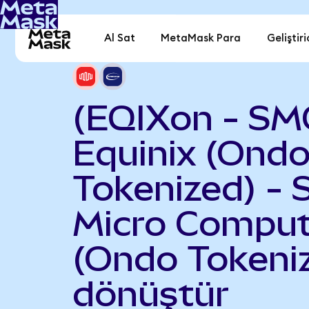
Al Sat
MetaMask Para
Geliştiri
(EQIXon - SM
Equinix (Ond
Tokenized) - 
Micro Comput
(Ondo Tokeni
dönüştür