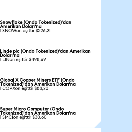
Snowflake (Ondo Tokenized)'dan
Amerikan Doları'na
1 SNOWon eşittir $326,21
Linde plc (Ondo Tokenized)'dan Amerikan
Doları'na
1 LINon eşittir $498,69
Global X Copper Miners ETF (Ondo
Tokenized)'dan Amerikan Doları'na
1 COPXon eşittir $88,20
Super Micro Computer (Ondo
Tokenized)'dan Amerikan Doları'na
1 SMCIon eşittir $30,60