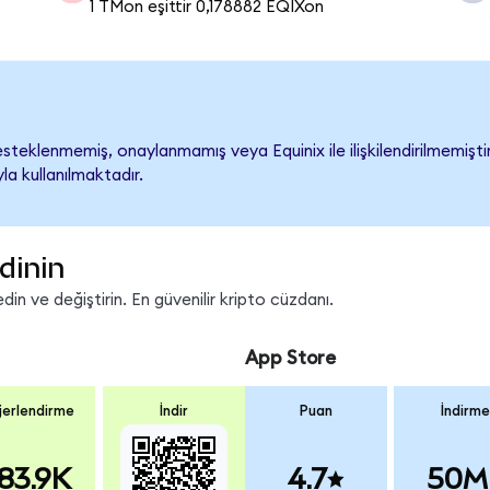
1 TMon eşittir 0,178882 EQIXon
steklenmemiş, onaylanmamış veya Equinix ile ilişkilendirilmemiştir.
a kullanılmaktadır.
dinin
in ve değiştirin. En güvenilir kripto cüzdanı.
App Store
erlendirme
İndir
Puan
İndirme
83.9K
4.7
50M