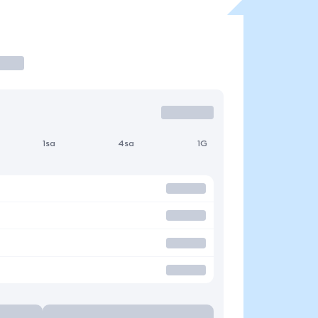
1sa
4sa
1G