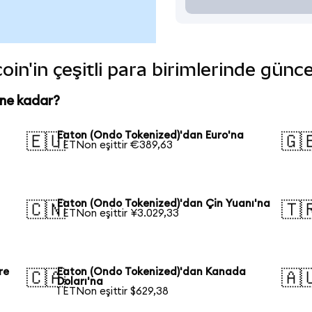
in'in çeşitli para birimlerinde günce
 ne kadar?
n
Eaton (Ondo Tokenized)'dan Euro'na
🇪🇺
🇬
1 ETNon eşittir €389,63
Eaton (Ondo Tokenized)'dan Çin Yuanı'na
🇨🇳
🇹
1 ETNon eşittir ¥3.029,33
re
Eaton (Ondo Tokenized)'dan Kanada
🇨🇦
🇦
Doları'na
1 ETNon eşittir $629,38