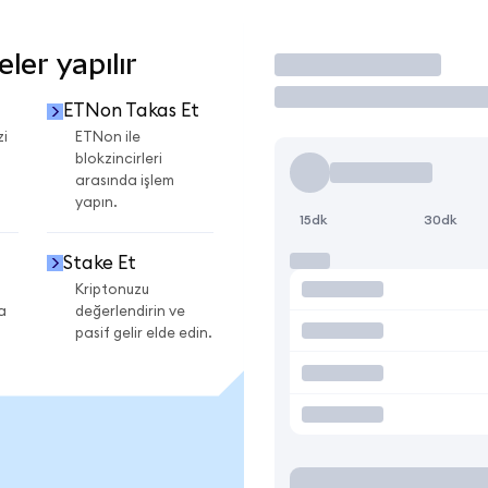
er yapılır
İşlem Yap
ETNon Takas Et
zi
ETNon ile
blokzincirleri
arasında işlem
yapın.
15dk
30dk
Stake Et
Kriptonuzu
a
değerlendirin ve
pasif gelir elde edin.