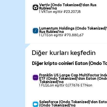
Vertiv (Ondo Tokenized)'dan Rus
Rublesi'na
1 VRTon eşittir ₽23.207,18
Lumentum Holdings (Ondo Tokenized)
Rus Rublesi'na
1 LITEon eşittir ₽70.880,67
Diğer kurları keşfedin
Diğer kripto coinleri Eaton (Ondo To
Franklin US Large Cap Multifactor Ind
ETF (Ondo Tokenized)'dan Eaton (Ond
Tokenized)'na
1 FLQLon eşittir 0,177676 ETNon
Salesforce (Ondo Tokenized)'dan Eat
(Ondo Tokenized)'na