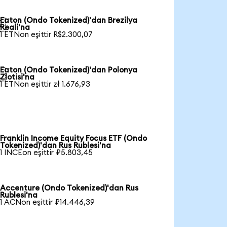
Eaton (Ondo Tokenized)'dan Brezilya

Reali'na
1 ETNon eşittir R$2.300,07
Eaton (Ondo Tokenized)'dan Polonya

Zlotisi'na
1 ETNon eşittir zł 1.676,93
Franklin Income Equity Focus ETF (Ondo
Tokenized)'dan Rus Rublesi'na
1 INCEon eşittir ₽5.803,45
Accenture (Ondo Tokenized)'dan Rus
Rublesi'na
1 ACNon eşittir ₽14.446,39