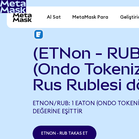
Al Sat
MetaMask Para
Geliştiri
(ETNon - RUB
(Ondo Tokeniz
Rus Rublesi d
ETNON/RUB: 1 EATON (ONDO TOKENIZ
DEĞERINE EŞITTIR
ETNON - RUB TAKAS ET