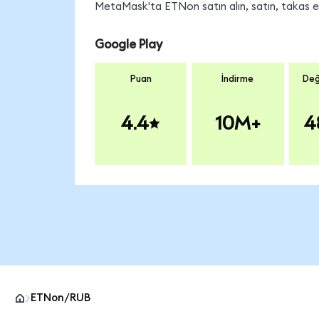
MetaMask'ta ETNon satın alın, satın, takas edi
Google Play
Puan
İndirme
Değ
4.4
10M+
4
ETNon/RUB