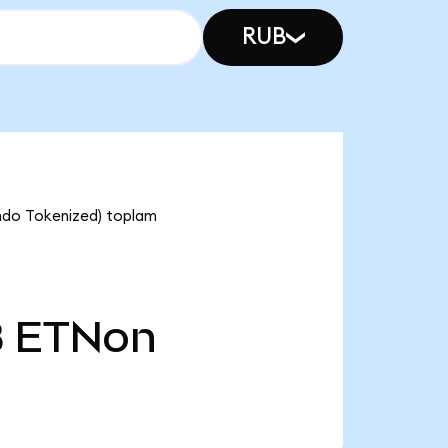
RUB
Ondo Tokenized) toplam
B
ETNon