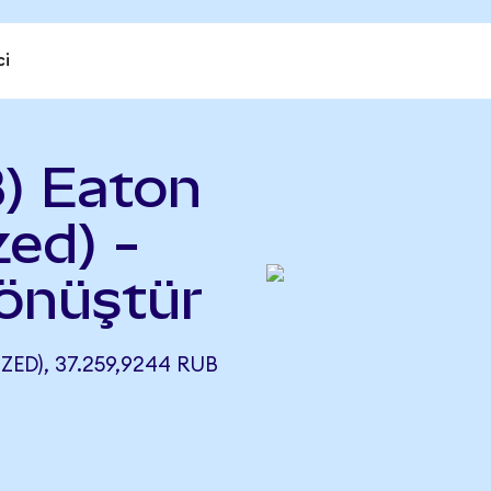
ci
) Eaton
ed) -
önüştür
ED), 37.259,9244 RUB