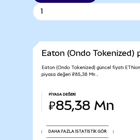
Eaton (Ondo Tokenized) 
Eaton (Ondo Tokenized) güncel fiyatı ETNon
piyasa değeri ₽85,38 Mn .
PIYASA DEĞERI
₽85,38 Mn
DAHA FAZLA İSTATİSTİK GÖR