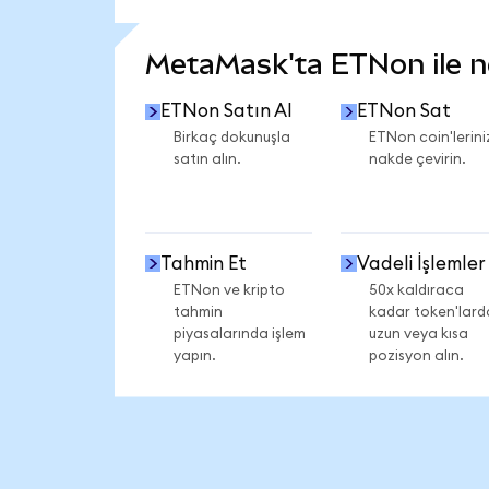
DAHA FAZLA İSTATİSTİK GÖR
MetaMask'ta ETNon ile nel
ETNon Satın Al
ETNon Sat
Birkaç dokunuşla
ETNon coin'lerini
satın alın.
nakde çevirin.
Tahmin Et
Vadeli İşlemler
ETNon ve kripto
50x kaldıraca
tahmin
kadar token'lard
piyasalarında işlem
uzun veya kısa
yapın.
pozisyon alın.