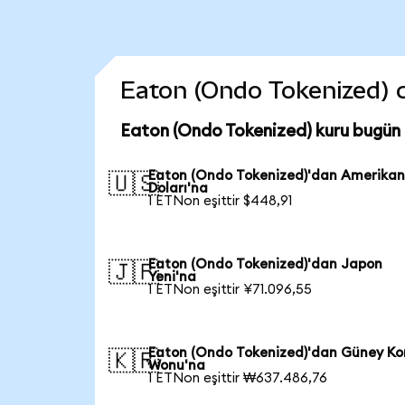
Eaton (Ondo Tokenized) co
Eaton (Ondo Tokenized) kuru bugün
Eaton (Ondo Tokenized)'dan Amerika
🇺🇸
Doları'na
1 ETNon eşittir $448,91
Eaton (Ondo Tokenized)'dan Japon
🇯🇵
Yeni'na
1 ETNon eşittir ¥71.096,55
Eaton (Ondo Tokenized)'dan Güney Ko
🇰🇷
Wonu'na
1 ETNon eşittir ₩637.486,76