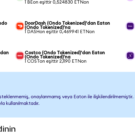
1 BEon eşittir 0,524830 ETNon
ndo
DoorDash (Ondo Tokenized)'dan Eaton
(Ondo Tokenized)'na
1 DASHon eşittir 0,469941 ETNon
'dan
Costco (Ondo Tokenized)'dan Eaton
(Ondo Tokenized)'na
1 COSTon eşittir 2,1190 ETNon
eklenmemiş, onaylanmamış veya Eaton ile ilişkilendirilmemiştir. Ş
a kullanılmaktadır.
dinin