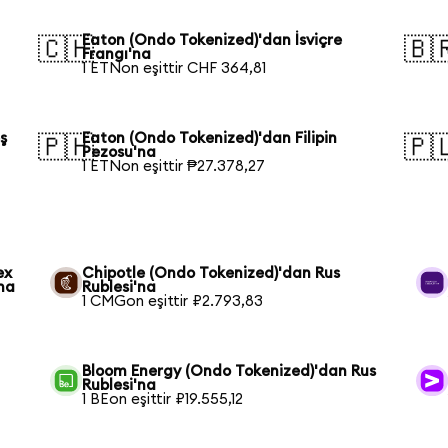
Eaton (Ondo Tokenized)'dan İsviçre
🇨🇭
🇧
Frangı'na
1 ETNon eşittir CHF 364,81
ş
Eaton (Ondo Tokenized)'dan Filipin
🇵🇭
🇵
Pezosu'na
1 ETNon eşittir ₱27.378,27
ex
Chipotle (Ondo Tokenized)'dan Rus
na
Rublesi'na
1 CMGon eşittir ₽2.793,83
Bloom Energy (Ondo Tokenized)'dan Rus
Rublesi'na
1 BEon eşittir ₽19.555,12