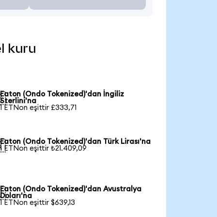
l kuru
Eaton (Ondo Tokenized)'dan İngiliz

Sterlini'na
1 ETNon eşittir £333,71
Eaton (Ondo Tokenized)'dan Türk Lirası'na

1 ETNon eşittir ₺21.409,09
Eaton (Ondo Tokenized)'dan Avustralya

Doları'na
1 ETNon eşittir $639,13