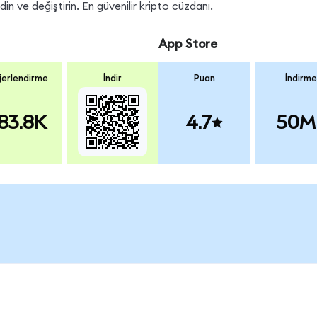
n ve değiştirin. En güvenilir kripto cüzdanı.
App Store
erlendirme
İndir
Puan
İndirme
83.8K
4.7
50M