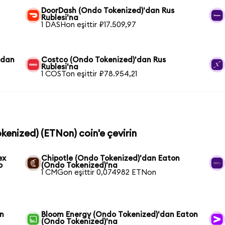
DoorDash (Ondo Tokenized)'dan Rus
Rublesi'na
1 DASHon eşittir ₽17.509,97
'dan
Costco (Ondo Tokenized)'dan Rus
Rublesi'na
1 COSTon eşittir ₽78.954,21
kenized) (ETNon) coin'e çevirin
ex
Chipotle (Ondo Tokenized)'dan Eaton
o
(Ondo Tokenized)'na
1 CMGon eşittir 0,074982 ETNon
on
Bloom Energy (Ondo Tokenized)'dan Eaton
(Ondo Tokenized)'na