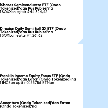
iShares Semiconductor ETF (Ondo
Tokenized)'dan Rus Rublesi'na
1 SOXXon eşittir ₽44.524,42
Direxion Daily Semi Bull 3X ETF (Ondo
Tokenized)'dan Rus Rublesi'na
1 SOXLon eşittir ₽11.261,62
Franklin Income Equity Focus ETF (Ondo
Tokenized)'dan Eaton (Ondo Tokenized)'na
1 INCEon eşittir 0,155756 ETNon
Accenture (Ondo Tokenized)'dan Eaton
(Ondo Tokenized)'na