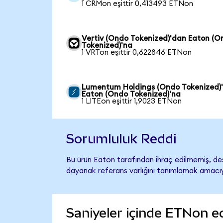
1 CRMon eşittir 0,413493 ETNon
Vertiv (Ondo Tokenized)'dan Eaton (O
Tokenized)'na
1 VRTon eşittir 0,622846 ETNon
Lumentum Holdings (Ondo Tokenized)
Eaton (Ondo Tokenized)'na
1 LITEon eşittir 1,9023 ETNon
Sorumluluk Reddi
Bu ürün Eaton tarafından ihraç edilmemiş, dest
dayanak referans varlığını tanımlamak amacıyl
Saniyeler içinde ETNon e