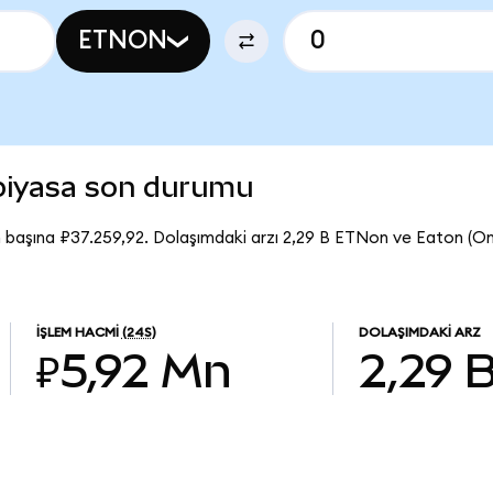
ETNON
piyasa son durumu
 başına ₽37.259,92. Dolaşımdaki arzı 2,29 B ETNon ve Eaton (
İŞLEM HACMI
(24S)
DOLAŞIMDAKI ARZ
₽5,92 Mn
2,29 