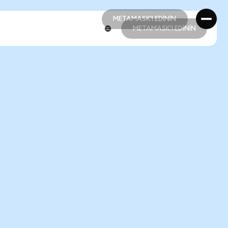
METAMASK'I EDİNİN
METAMASK'I EDİNİN
METAMASK'I EDİNİN
METAMASK'I EDİNİN