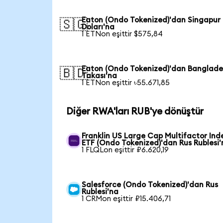
Eaton (Ondo Tokenized)'dan Singapur
🇸🇬
Doları'na
1 ETNon eşittir $575,84
Eaton (Ondo Tokenized)'dan Banglade
🇧🇩
Takası'na
1 ETNon eşittir ৳55.671,85
Diğer RWA'ları RUB'ye dönüştür
Franklin US Large Cap Multifactor Ind
ETF (Ondo Tokenized)'dan Rus Rublesi'
1 FLQLon eşittir ₽6.620,19
Salesforce (Ondo Tokenized)'dan Rus
Rublesi'na
1 CRMon eşittir ₽15.406,71