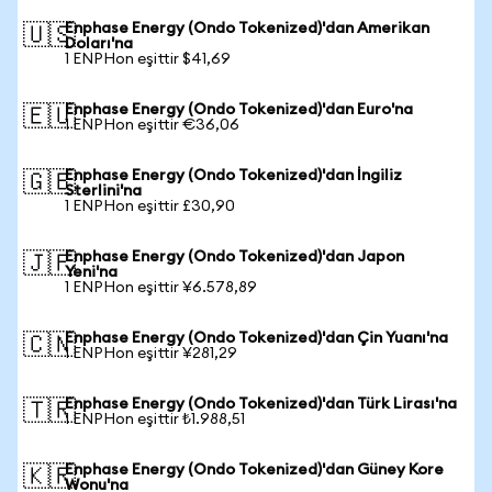
Enphase Energy (Ondo Tokenized)'dan Amerikan
🇺🇸
Doları'na
1 ENPHon eşittir $41,69
Enphase Energy (Ondo Tokenized)'dan Euro'na
🇪🇺
1 ENPHon eşittir €36,06
Enphase Energy (Ondo Tokenized)'dan İngiliz
🇬🇧
Sterlini'na
1 ENPHon eşittir £30,90
Enphase Energy (Ondo Tokenized)'dan Japon
🇯🇵
Yeni'na
1 ENPHon eşittir ¥6.578,89
Enphase Energy (Ondo Tokenized)'dan Çin Yuanı'na
🇨🇳
1 ENPHon eşittir ¥281,29
Enphase Energy (Ondo Tokenized)'dan Türk Lirası'na
🇹🇷
1 ENPHon eşittir ₺1.988,51
Enphase Energy (Ondo Tokenized)'dan Güney Kore
🇰🇷
Wonu'na