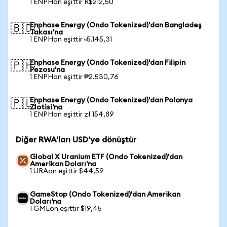
1 ENPHon eşittir R$212,50
Enphase Energy (Ondo Tokenized)'dan Bangladeş
🇧🇩
Takası'na
1 ENPHon eşittir ৳5.145,31
Enphase Energy (Ondo Tokenized)'dan Filipin
🇵🇭
Pezosu'na
1 ENPHon eşittir ₱2.530,76
Enphase Energy (Ondo Tokenized)'dan Polonya
🇵🇱
Zlotisi'na
1 ENPHon eşittir zł 154,89
Diğer RWA'ları USD'ye dönüştür
Global X Uranium ETF (Ondo Tokenized)'dan
Amerikan Doları'na
1 URAon eşittir $44,59
GameStop (Ondo Tokenized)'dan Amerikan
Doları'na
1 GMEon eşittir $19,45