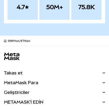
4.7
50M+
75.8K
ENPHon/ETNon
MetaMask site alt bilgisi
Takas et
Takas İşlemleri
MetaMask Para
Tahmin Et
YENİ
Kripto Al
Geliştiriciler
Perps
YENİ
MetaMask Kart
Dökümantasyon
METAMASK'İ EDİN
RWA'lar
mUSD
YENİ
Kontrol Paneli
İşlem Kalkanı