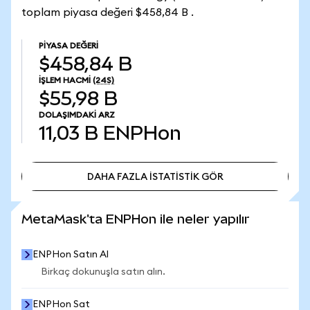
toplam piyasa değeri $458,84 B .
PIYASA DEĞERI
$458,84 B
İŞLEM HACMI
(24S)
$55,98 B
DOLAŞIMDAKI ARZ
11,03 B
ENPHon
DAHA FAZLA İSTATİSTİK GÖR
DAHA FAZLA İSTATİSTİK GÖR
MetaMask'ta ENPHon ile neler yapılır
ENPHon Satın Al
Birkaç dokunuşla satın alın.
ENPHon Sat