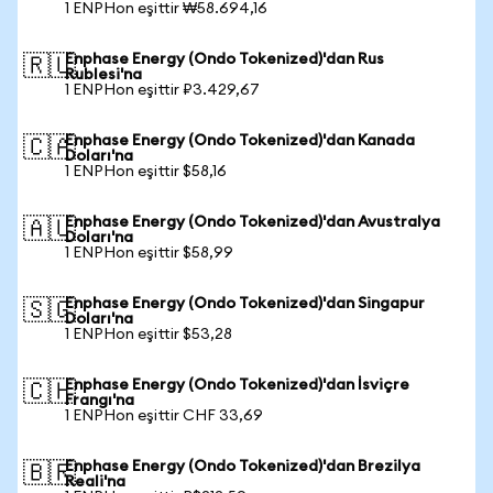
1 ENPHon eşittir ₩58.694,16
Enphase Energy (Ondo Tokenized)'dan Rus
🇷🇺
Rublesi'na
1 ENPHon eşittir ₽3.429,67
Enphase Energy (Ondo Tokenized)'dan Kanada
🇨🇦
Doları'na
1 ENPHon eşittir $58,16
Enphase Energy (Ondo Tokenized)'dan Avustralya
🇦🇺
Doları'na
1 ENPHon eşittir $58,99
Enphase Energy (Ondo Tokenized)'dan Singapur
🇸🇬
Doları'na
1 ENPHon eşittir $53,28
Enphase Energy (Ondo Tokenized)'dan İsviçre
🇨🇭
Frangı'na
1 ENPHon eşittir CHF 33,69
Enphase Energy (Ondo Tokenized)'dan Brezilya
🇧🇷
Reali'na