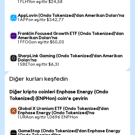
1 FLHYon eşittir $24,58
AppLovin (Ondo Tokenized)'dan Amerikan Doları'na
1 APPon eşittir $342,77
Franklin Focused Growth ETF (Ondo Tokenized)'dan
Amerikan Doları'na
1 FFOGon eşittir $50,03
SharpLink Gaming (Ondo Tokenized)'dan Amerikan
Doları'na
1 SBETon eşittir $6,31
Diğer kurları keşfedin
Diğer kripto coinleri Enphase Energy (Ondo
Tokenized) (ENPHon) coin'e çevirin
Global X Uranium ETF (Ondo Tokenized)'dan
Enphase Energy (Ondo Tokenized)'na
1 URAon eşittir 1,0696 ENPHon
GameStop (Ondo Tokenized)'dan Enphase Energy