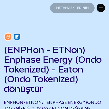
METAMASK'I EDİNİN
METAMASK'I EDİNİN
(ENPHon - ETNon)
Enphase Energy (Ondo
Tokenized) - Eaton
(Ondo Tokenized)
dönüştür
ENPHON/ETNON: 1 ENPHASE ENERGY (ONDO
TOKENIZED), 0,093637 ETNON DEĞERINE