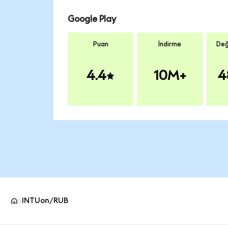
Google Play
Puan
İndirme
Değ
4.4
10M+
4
INTUon/RUB
MetaMask site alt bilgisi