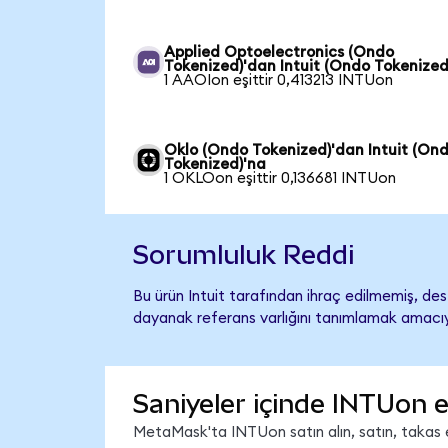
Applied Optoelectronics (Ondo
Tokenized)'dan Intuit (Ondo Tokenized
1 AAOIon eşittir 0,413213 INTUon
Oklo (Ondo Tokenized)'dan Intuit (On
Tokenized)'na
1 OKLOon eşittir 0,136681 INTUon
Sorumluluk Reddi
Bu ürün Intuit tarafından ihraç edilmemiş, dest
dayanak referans varlığını tanımlamak amacıyl
Saniyeler içinde INTUon e
MetaMask'ta INTUon satın alın, satın, takas ed