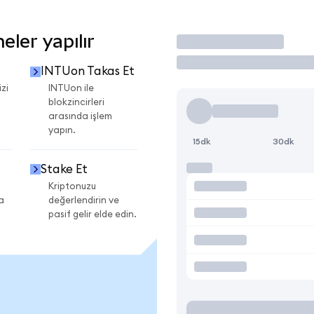
ler yapılır
İşlem Yap
INTUon Takas Et
zi
INTUon ile
blokzincirleri
arasında işlem
yapın.
15dk
30dk
Stake Et
Kriptonuzu
a
değerlendirin ve
pasif gelir elde edin.