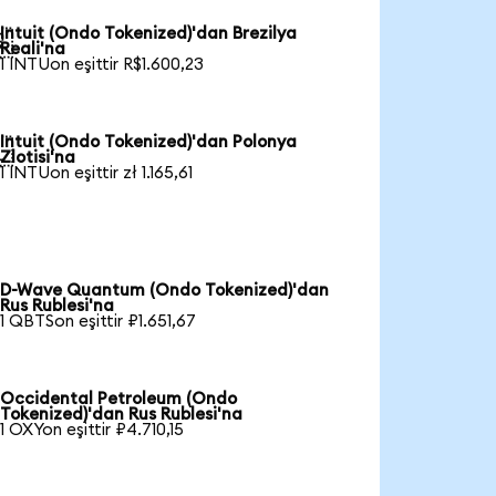
Intuit (Ondo Tokenized)'dan Brezilya

Reali'na
1 INTUon eşittir R$1.600,23
Intuit (Ondo Tokenized)'dan Polonya

Zlotisi'na
1 INTUon eşittir zł 1.165,61
D-Wave Quantum (Ondo Tokenized)'dan
Rus Rublesi'na
1 QBTSon eşittir ₽1.651,67
Occidental Petroleum (Ondo
Tokenized)'dan Rus Rublesi'na
1 OXYon eşittir ₽4.710,15