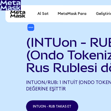
Al Sat
MetaMask Para
Geliştiri
(INTUon - RUB
(Ondo Tokeniz
Rus Rublesi d
INTUON/RUB: 1 INTUIT (ONDO TOKENIZ
DEĞERINE EŞITTIR
INTUON - RUB TAKAS ET