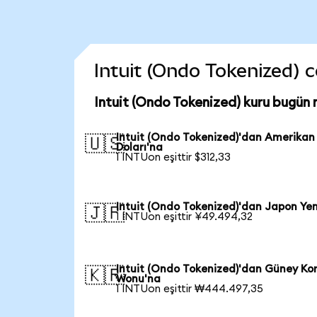
Intuit (Ondo Tokenized) co
Intuit (Ondo Tokenized) kuru bugün 
Intuit (Ondo Tokenized)'dan Amerikan
🇺🇸
Doları'na
1 INTUon eşittir $312,33
Intuit (Ondo Tokenized)'dan Japon Yen
🇯🇵
1 INTUon eşittir ¥49.494,32
Intuit (Ondo Tokenized)'dan Güney Ko
🇰🇷
Wonu'na
1 INTUon eşittir ₩444.497,35