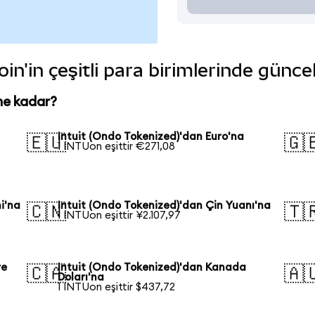
in'in çeşitli para birimlerinde günce
ne kadar?
Intuit (Ondo Tokenized)'dan Euro'na
🇪🇺
🇬
1 INTUon eşittir €271,08
i'na
Intuit (Ondo Tokenized)'dan Çin Yuanı'na
🇨🇳
🇹
1 INTUon eşittir ¥2.107,97
re
Intuit (Ondo Tokenized)'dan Kanada
🇨🇦
🇦
Doları'na
1 INTUon eşittir $437,72