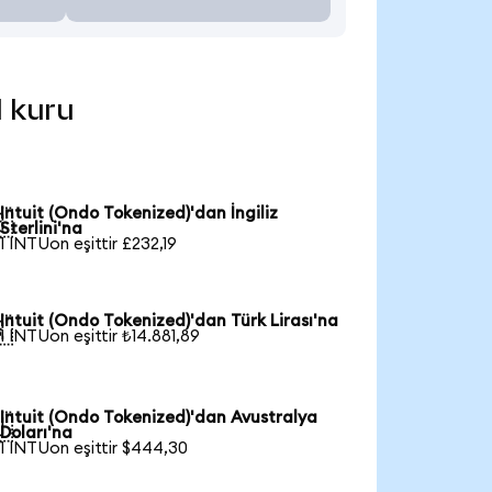
l kuru
Intuit (Ondo Tokenized)'dan İngiliz

Sterlini'na
1 INTUon eşittir £232,19
Intuit (Ondo Tokenized)'dan Türk Lirası'na

1 INTUon eşittir ₺14.881,89
Intuit (Ondo Tokenized)'dan Avustralya

Doları'na
1 INTUon eşittir $444,30