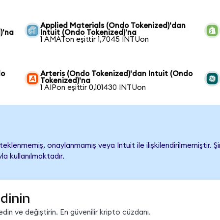
Applied Materials (Ondo Tokenized)'dan
)'na
Intuit (Ondo Tokenized)'na
1 AMATon eşittir 1,7045 INTUon
do
Arteris (Ondo Tokenized)'dan Intuit (Ondo
Tokenized)'na
1 AIPon eşittir 0,101430 INTUon
eklenmemiş, onaylanmamış veya Intuit ile ilişkilendirilmemiştir. Şi
a kullanılmaktadır.
dinin
in ve değiştirin. En güvenilir kripto cüzdanı.